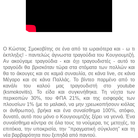
Ο Κώστας Σμοκοβίτης σε ένα από τα ωραιότερα και - ω τι
έκπληξις! - παντελώς άγνωστα τραγούδια του Κουγιουμτζή.
Αν ακούγαμε τραγούδια - και όχι τραγουδιστές - αυτό το
τραγούδι θα βρισκόταν τώρα στα στόματα των πολλών και
θα το άκουγες και σε καμιά συναυλία, σε κάνα live, σε κάνα
Μέγαρο και σε κάνα Παλλάς. Το βίντεο παρμένο από το
κανάλι του καλού μας τραγουδιστή στο youtube
(ksmokovitis). Το είδα και συγκινήθηκα. Τη νύχτα των
περικοπών 30%, του ΦΠΑ 21%, και της εισφοράς των
πλουσίων 1% (με το μαλακό, να μην χρεωκοπήσουν κιόλας
οι άνθρωποι), βρήκα και ένα συναίσθημα 100%, ατόφιο,
δυνατό, αυτό που μόνο ο Κουγιουμτζής ξέρει να γεννά. Ένα
συναίσθημα κόντρα σε όλα τους τα νούμερα, τις μετοχές, τα
επιτόκια, την υποκρισία, την "πραγματική σύγκλιση" και τη
νέα βαρβαρότητα που ξεπηδά από παντού.