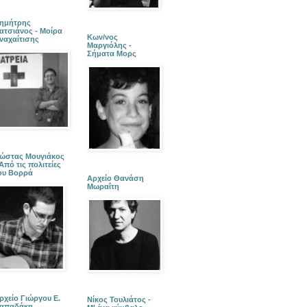
ημήτρης
ατσιάνος - Μοίρα
Κων/νος
ναχαίτισης
Μαργιόλης -
Σήματα Μορς
ώστας Μουγιάκος
 Από τις πολιτείες
ου Βορρά
Αρχείο Θανάση
Μωραΐτη
ρχείο Γιώργου Ε.
Νίκος Τουλιάτος -
απαδάκη