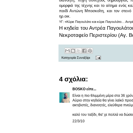
διανοητή, πηγή συνεχούς δημιουργίας 
ομορφιά της τέχνης και το αίτημα ενός κα
παιδί Αντώνη Μποσκοΐτη, και τον στενό 
ηρ.οικ.
ΥΓ: «Κύριε Παγουλάτο και κύριε Παγουλάτο… Αντρέα
Η κηδεία του Αντρέα Παγουλάτου
Νεκροταφείο Περιστερίου (Αγ. Βα
Κατηγορία
Συναξάρι
4 σχόλια:
BOSKO
είπε...
Είναι η πιο θλιμμένη μέρα στα 36 χρό
Αύριο στην κηδεία θα γίνει λαϊκό προσκ
ακτιβιστές, διανοητές, ελεύθερα πνεύ
καλό του ταξίδι, θα' χε πολλά να δώσει
22/3/10