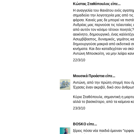
Kώστας Σταθόπουλος είπε...
Η αναγγελία του θανάτου ενός αγαπημ
σημαδεύει την λογοτεχνία μας από τις 
φάρσα. Κανείς μας δε μπορεί να πιστ
Ανδρέας μας περνούσε τις τελευταίες 
από αυτόν τον κόσμο τέτοιοι ποιητές
αεικίνητο, δημιουργικό, ένας καλλιτέ
Ασυμβίβαστος, δυναμικός, γεμάτος κα
δημιουργούσε μακριά από εκδοτικά συμ
κινήματα. Και δεν καταδεχόταν να σκύ
Αντώνη Μποσκοίτη, να μην λείψει κανε
22/3/10
Μουσικά Προάστια
είπε...
Αντώνη, από την πρώτη στιγμή που έγι
Έχασες έναν ακριβό, δικό σου άνθρωπ
Κύριε Σταθόπουλε, σημαντική η μαρτυρ
αλλά το βασικότερο, από τα κείμενα κα
23/3/10
BOSKO
είπε...
ξέρεις πόσα νέα παιδιά έμειναν "ορφα