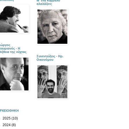
Μ' ένα κύμβαλο
αλαλάζον;
ιώργος
ταυριανός - Η
λήθεια της νύχτας
Συνεντεύξεις - Ηρ.
Οικονόμου
ΡΧΕΙΟΘΗΚΗ
►
2025
(10)
►
2024
(8)