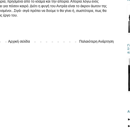
αρία, πρησμένα από το κλάμα και την απορία. Απορία λόγω ενός
ρει για πόσον καιρό. Διότι η φυγή του Αντρέα είναι το άκρον άωτον της
ισμένοι...Σιγά- σιγά πρέπει να δούμε τι θα γίνει ή, σωστότερα, πως θα
ς έργο του.
Αρχική σελίδα
Παλαιότερη Ανάρτηση
Γ
Σ
α
Α