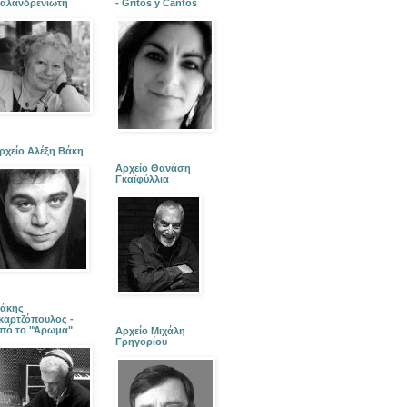
αλανδρενιώτη
- Gritos y Cantos
ρχείο Αλέξη Βάκη
Αρχείο Θανάση
Γκαϊφύλλια
άκης
καρτζόπουλος -
πό το "Άρωμα"
Αρχείο Μιχάλη
Γρηγορίου