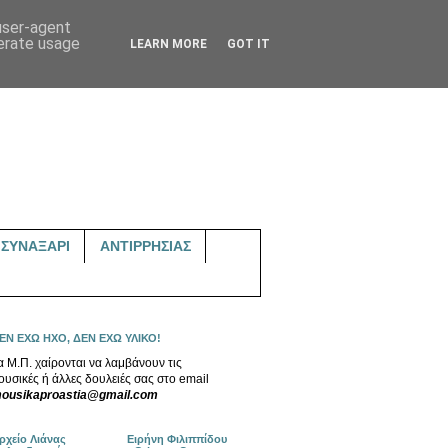
 user-agent
nerate usage
LEARN MORE
GOT IT
ΣΥΝΑΞΑΡΙ
ΑΝΤΙΡΡΗΣΙΑΣ
ΕΝ ΕΧΩ ΗΧΟ, ΔΕΝ ΕΧΩ ΥΛΙΚΟ!
α Μ.Π. χαίρονται να λαμβάνουν τις
ουσικές ή άλλες δουλειές σας στο email
ousikaproastia@gmail.com
ρχείο Λιάνας
Ειρήνη Φιλιππίδου