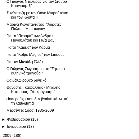
Ο Γιώργος Νταλάρας για τον Σταύρο
Κουγιουμτζή
Συνέντευξη με τον Θάνο Μικρούτσικο
και τον Κώστα Π...
Μαρίνα Κωνσταντάτου: "Αόρατες
Πόλεις - Μια εικονογ...
Για το "Πέραμα" των Ανδρέα
Παγουλάτου και Ηλία Βαμ...
Για το "Κάρμα" των Κάρμα
Για το "Kolpo Magico" των Lineout
Για τον Μανώλη Γλέζο
Ο Γιώργος Ζωγράφος στο "Ζήτω το
ελληνικό τραγούδι"
Θα βάλω ρούχο δανεικό
Θανάσης Γκαϊφύλλιας - Μιχάλης
Κατσαρός: "Υστερόγραφο"
είσαι ρούχο που δεν βγαίνει κάτω απ'
τη λαβωματιά
Μερσέντες Σόσα, 1935-2009
►
Φεβρουαρίου
(15)
►
Ιανουαρίου
(13)
►
2009
(188)