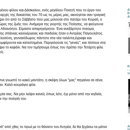
Δ
ένου φίλου και Δάσκαλου, ενός μεγάλου Ποιητή που το έργο του
Κ
αρχές της δεκαετίας του 70 ως τις μέρες μας, ακούγεται σαν τραγική
Α
έψει ότι από το Σάββατο που μας μιλούσε στο πατάρι του Κοραή, ο
ώρες της ζωής του. Ανήμερα της γιορτής της Ποίησης, να φεύγουνε
? Αδιανόητο. Είμαστε απαρηγόρητοι. Ένα ανεξάρτητο πνεύμα,
χνης σπάνιας καλλιέργειας και παιδείας ήταν ο Αντρέας Παγουλάτος.
λοσύνη, γενναιόδωρος πάντοτε στα νέα ταλέντα,έγραφε και
φέροντα και κατεστημένα. Περιγελούσε τις "γενιές", και πίστευε στα
ψει το κεφάλι. Να τον τιμήσουμε όπως του πρέπει την Τετάρτη φίλε
ίς.
Κ
-
τ
νε γνωστό το κακό μαντάτο, η σκέψη όλων "μας" πηγαίνει σε σένα.
ο. Καλό κουράγιο φίλε.
ία σας. Να μην λείψει κανείς όπως λέτε, όχι μόνο από την κηδεία,
ι την ποίησή του.
Α
νά" από χθες το πρωί με το θάνατο του Αντρέα; δε θα ξεχάσω τα μάτια
Π