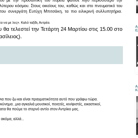
που με την προσωπική του πορεία φώτισε λίγο περισσότερο την
λύτερου κόσμου. Στους οικείους του, καθώς και στο πνευματικό του
του συνεργάτη Ευτύχη Μπιτσάκη, τα πιο ειλικρινή συλλυπητήρια.
 να με λες». Καλό ταξίδι, Αντρέα.
Α
 θα τελεστεί την Τετάρτη 24 Μαρτίου στις 15.00 στο
Ε
σίλειος).
Α
Κ
νια που ζω και είναι πραγματικότητα αυτό που γράφω τώρα.
ύνημα...μια αγκαλιά μουσικοί, ποιητές, κιν/φιστές, εικαστικοί,
ματα θα πούμε το στερνό αντίο στον Αντρίκο μας.
 ακόμα, αλλά...