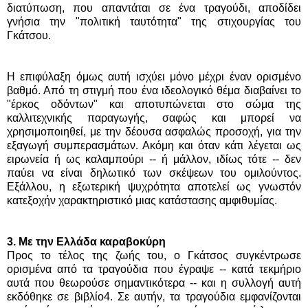
διατύπωση, που απαντάται σε ένα τραγούδι, αποδίδει
γνήσια την "πολιτική ταυτότητα" της στιχουργίας του
Γκάτσου.
Η επιφύλαξη όμως αυτή ισχύει μόνο μέχρι έναν ορισμένο
βαθμό. Από τη στιγμή που ένα ιδεολογικό θέμα διαβαίνει το
"έρκος οδόντων" και αποτυπώνεται στο σώμα της
καλλιτεχνικής παραγωγής, σαφώς και μπορεί να
χρησιμοποιηθεί, με την δέουσα ασφαλώς προσοχή, για την
εξαγωγή συμπερασμάτων. Ακόμη και όταν κάτι λέγεται ως
ειρωνεία ή ως καλαμπούρι -- ή μάλλον, ιδίως τότε -- δεν
παύει να είναι δηλωτικό των σκέψεων του ομιλούντος.
Εξάλλου, η εξωτερική ψυχρότητα αποτελεί ως γνωστόν
κατεξοχήν χαρακτηριστικό μιας κατάστασης αμφιθυμίας.
3. Με την Ελλάδα καραβοκύρη
Προς το τέλος της ζωής του, ο Γκάτσος συγκέντρωσε
ορισμένα από τα τραγούδια που έγραψε -- κατά τεκμήριο
αυτά που θεωρούσε σημαντικότερα -- και η συλλογή αυτή
εκδόθηκε σε βιβλίο4. Σε αυτήν, τα τραγούδια εμφανίζονται