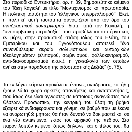
Στο περιοδικό Εντευκτήριο, αρ. τ. 39, δημοσιεύτηκε κείμενο
του Τάκη Καγιαλή με τίτλο "Μοντερνισμός και πρωτοπορία.
Η πολιτική ταυτότητα του `ελληνικού υπερρεαλισμού'". Εκεί,
η πολιτική αυτή ταυτότητα συνοψίζεται υπό τον όρο του
αντιδραστικού μοντερνισμού
, διότι, κατά τον Καγιαλή, η
"αντισυμβατική ετεροδοξία" που προβάλλεται στο έργο και,
εν μέρει, στην προσωπική στάση ιδίως του Ελύτη, του
Εμπειρίκου και του Εγγονόπουλου αποτελεί "ένα
συνονθύλευμα ακραία σολιψιστικών και αυταρχικών
ιδεολογημάτων (ελιτισμού, σωβινισμού, φαλλοκεντρισμού,
αντι-διανοουμενισμού κ.ο.κ.), η γενεαλογία των οποίων
ανήκει στην παράδοση της ριζοσπαστικής Δεξιάς" (σ. 75).
Το εν λόγω κείμενο προκάλεσε έντονες αντιδράσεις και ήδη
έχουν λάβει χώρα αρκετές απαντήσεις και ανταπαντήσεις,
που ίσως δεν είναι άγνωστες σε κάποιους αναγνώστες των
Θέσεων. Προσωπικά, την κεντρική του θέση τη βρήκα
εξαιρετικά ενδιαφέρουσα και γόνιμη, σε βαθμό που με έκανε
να αναρωτηθώ μήπως θα ήταν δυνατό να δοκιμαστεί και σε
ένα νέο αντικείμενο, εκτός του αρχικού της πεδίου. Στο
παρόν λοιπόν κείμενο, όπως δηλώνει και ο τίτλος του, θα
επιχειρήσω να προεκτείνω και να εφαρμόσω, στο μέτρο του