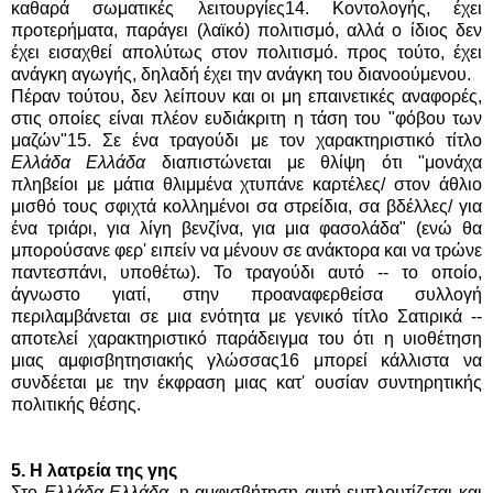
καθαρά σωματικές λειτουργίες14. Κοντολογής, έχει
προτερήματα, παράγει (λαϊκό) πολιτισμό, αλλά ο ίδιος δεν
έχει εισαχθεί απολύτως στον πολιτισμό. προς τούτο, έχει
ανάγκη αγωγής, δηλαδή έχει την ανάγκη του διανοούμενου.
Πέραν τούτου, δεν λείπουν και οι μη επαινετικές αναφορές,
στις οποίες είναι πλέον ευδιάκριτη η τάση του "φόβου των
μαζών"15. Σε ένα τραγούδι με τον χαρακτηριστικό τίτλο
Ελλάδα Ελλάδα
διαπιστώνεται με θλίψη ότι "μονάχα
πληβείοι με μάτια θλιμμένα χτυπάνε καρτέλες/ στον άθλιο
μισθό τους σφιχτά κολλημένοι σα στρείδια, σα βδέλλες/ για
ένα τριάρι, για λίγη βενζίνα, για μια φασολάδα" (ενώ θα
μπορούσανε φερ' ειπείν να μένουν σε ανάκτορα και να τρώνε
παντεσπάνι, υποθέτω). Το τραγούδι αυτό -- το οποίο,
άγνωστο γιατί, στην προαναφερθείσα συλλογή
περιλαμβάνεται σε μια ενότητα με γενικό τίτλο Σατιρικά --
αποτελεί χαρακτηριστικό παράδειγμα του ότι η υιοθέτηση
μιας αμφισβητησιακής γλώσσας16 μπορεί κάλλιστα να
συνδέεται με την έκφραση μιας κατ' ουσίαν συντηρητικής
πολιτικής θέσης.
5. Η λατρεία της γης
Στο
Ελλάδα Ελλάδα
, η αμφισβήτηση αυτή εμπλουτίζεται και