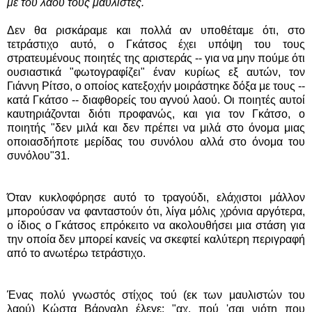
με του λαού τους μαυλιστές.
Δεν θα ρισκάραμε και πολλά αν υποθέταμε ότι, στο
τετράστιχο αυτό, ο Γκάτσος έχει υπόψη του τους
στρατευμένους ποιητές της αριστεράς -- για να μην πούμε ότι
ουσιαστικά "φωτογραφίζει" έναν κυρίως εξ αυτών, τον
Γιάννη Ρίτσο, ο οποίος κατεξοχήν μοιράστηκε δόξα με τους --
κατά Γκάτσο -- διαφθορείς του αγνού λαού. Οι ποιητές αυτοί
καυτηριάζονται διότι προφανώς, και για τον Γκάτσο, ο
ποιητής "δεν μιλά και δεν πρέπει να μιλά στο όνομα μιας
οποιασδήποτε μερίδας του συνόλου αλλά στο όνομα του
συνόλου"31.
Όταν κυκλοφόρησε αυτό το τραγούδι, ελάχιστοι μάλλον
μπορούσαν να φανταστούν ότι, λίγα μόλις χρόνια αργότερα,
ο ίδιος ο Γκάτσος επρόκειτο να ακολουθήσει μια στάση για
την οποία δεν μπορεί κανείς να σκεφτεί καλύτερη περιγραφή
από το ανωτέρω τετράστιχο.
Ένας πολύ γνωστός στίχος τού (εκ των μαυλιστών του
λαού) Κώστα Βάρναλη έλεγε: "αχ, πού 'σαι νιότη που