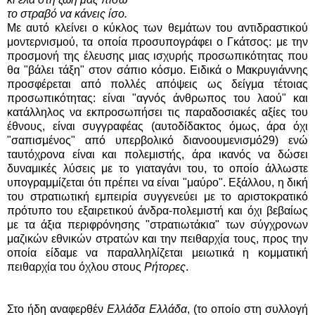
το στραβό να κάνεις ίσο.
Με αυτό κλείνει ο κύκλος των θεμάτων του αντιδραστικού
μοντερνισμού, τα οποία προσυπογράφει ο Γκάτσος: με την
προσμονή της έλευσης μιας ισχυρής προσωπικότητας που
θα "βάλει τάξη" στον σάπιο κόσμο. Ειδικά ο Μακρυγιάννης
προσφέρεται από πολλές απόψεις ως δείγμα τέτοιας
προσωπικότητας: είναι "αγνός άνθρωπος του λαού" και
κατάλληλος να εκπροσωπήσει τις παραδοσιακές αξίες του
έθνους, είναι συγγραφέας (αυτοδίδακτος όμως, άρα όχι
"σαπισμένος" από υπερβολικό διανοουμενισμό29) ενώ
ταυτόχρονα είναι και πολεμιστής, άρα ικανός να δώσει
δυναμικές λύσεις με το γιαταγάνι του, το οποίο άλλωστε
υπογραμμίζεται ότι πρέπει να είναι "μαύρο". Εξάλλου, η δική
του στρατιωτική εμπειρία συγγενεύει με το αριστοκρατικό
πρότυπο του εξαιρετικού άνδρα-πολεμιστή και όχι βεβαίως
με τα άξια περιφρόνησης "στρατιωτάκια" των σύγχρονων
μαζικών εθνικών στρατών και την πειθαρχία τους, προς την
οποία είδαμε να παραλληλίζεται μειωτικά η κομματική
πειθαρχία του όχλου στους
Ρήτορες
.
Στο ήδη αναφερθέν
Ελλάδα Ελλάδα
, (το οποίο στη συλλογή