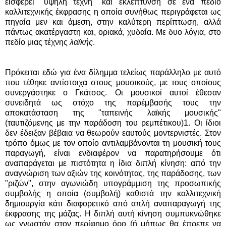
εισφέρει "υψηλή τέχνη" και εκλέπτυνση σε ένα πεδίο
καλλιτεχνικής έκφρασης η οποία συνήθως περιγράφεται ως
πηγαία μεν και άμεση, στην καλύτερη περίπτωση, αλλά
πάντως ακατέργαστη και, οριακά, χυδαία. Με δυο λόγια, στο
πεδίο μιας τέχνης
λαϊκής
.
Πρόκειται εδώ για ένα δίλημμα τελείως παράλληλο με αυτό
που τέθηκε αντίστοιχα στους μουσικούς, με τους οποίους
συνεργάστηκε ο Γκάτσος. Οι μουσικοί αυτοί έθεσαν
συνειδητά ως στόχο της παρέμβασής τους την
αποκατάσταση της "ταπεινής λαϊκής μουσικής"
(ταυτιζόμενης με την παράδοση του ρεμπέτικου)1. Οι ίδιοι
δεν έδειξαν βέβαια να θεωρούν εαυτούς μοντερνιστές. Στον
τρόπο όμως με τον οποίο αντιλαμβάνονται τη μουσική τους
παραγωγή, είναι ενδιαφέρον να παρατηρήσουμε ότι
αναπαράγεται με πιστότητα η ίδια διπλή κίνηση: από την
αναγνώριση των αξιών της κοινότητας, της παράδοσης, των
"ριζών", στην αγωνιώδη υπογράμμιση της προσωπικής
συμβολής η οποία (συμβολή) καθιστά την καλλιτεχνική
δημιουργία κάτι διαφορετικό από απλή αναπαραγωγή της
έκφρασης της μάζας. Η διπλή αυτή κίνηση συμπυκνώθηκε
ως γνωστόν στον περίφημο όρο (ή μήπως θα έπρεπε να