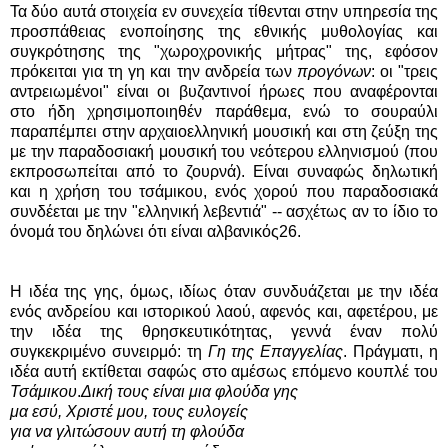
Τα δύο αυτά στοιχεία εν συνεχεία τίθενται στην υπηρεσία της
προσπάθειας ενοποίησης της εθνικής μυθολογίας και
συγκρότησης της "χωροχρονικής μήτρας" της, εφόσον
πρόκειται για τη γη και την ανδρεία των
προγόνων
: οι "τρεις
αντρειωμένοι" είναι οι βυζαντινοί ήρωες που αναφέρονται
στο ήδη χρησιμοποιηθέν παράθεμα, ενώ το σουραύλι
παραπέμπει στην αρχαιοελληνική μουσική και στη ζεύξη της
με την παραδοσιακή μουσική του νεότερου ελληνισμού (που
εκπροσωπείται από το ζουρνά). Είναι συναφώς δηλωτική
και η χρήση του τσάμικου, ενός χορού που παραδοσιακά
συνδέεται με την "ελληνική λεβεντιά" -- ασχέτως αν το ίδιο το
όνομά του δηλώνει ότι είναι αλβανικός26.
Η ιδέα της γης, όμως, ιδίως όταν συνδυάζεται με την ιδέα
ενός ανδρείου και ιστορικού λαού, αφενός και, αφετέρου, με
την ιδέα της θρησκευτικότητας, γεννά έναν πολύ
συγκεκριμένο συνειρμό: τη
Γη της Επαγγελίας
. Πράγματι, η
ιδέα αυτή εκτίθεται σαφώς στο αμέσως επόμενο κουπλέ του
Τσάμικου
.
Δική τους είναι μια φλούδα γης
μα εσύ, Χριστέ μου, τους ευλογείς
για να γλιτώσουν αυτή τη φλούδα