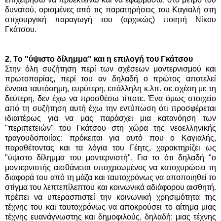
δυνατού, ορισμένες από τις παρατηρήσεις του Καγιαλή στη
στιχουργική παραγωγή του (αρχικώς) ποιητή Νίκου
Γκάτσου.
2. Το "ύψιστο δίλημμα" και η επιλογή του Γκάτσου
Στην όλη συζήτηση περί των σχέσεων μοντερνισμού και
πρωτοπορίας, περί του αν δηλαδή ο πρώτος αποτελεί
έννοια ταυτόσημη, ευρύτερη, επάλληλη κ.λπ. σε σχέση με τη
δεύτερη, δεν έχω να προσθέσω τίποτε. Ένα όμως στοιχείο
από τη συζήτηση αυτή έχω την εντύπωση ότι προσφέρεται
ιδιαιτέρως για να μας παράσχει μια κατανόηση των
"περιπετειών" του Γκάτσου στη χώρα της νεοελληνικής
τραγουδοποιίας: πρόκειται για αυτό που ο Καγιαλής,
παραθέτοντας και τα λόγια του Γέητς, χαρακτηρίζει ως
"ύψιστο δίλημμα του μοντερνιστή". Για το ότι δηλαδή "ο
μοντερνιστής αισθάνεται υποχρεωμένος να κατοχυρώσει τη
διαφορά του από τη μάζα και ταυτοχρόνως να αποποιηθεί το
στίγμα του λεπτεπίλεπτου και κοινωνικά αδιάφορου αισθητή.
πρέπει να υπερασπιστεί την κοινωνική χρησιμότητα της
τέχνης του και ταυτοχρόνως να αποκρούσει το αίτημα μιας
τέχνης ευανάγνωστης και δημοφιλούς, δηλαδή: μιας τέχνης