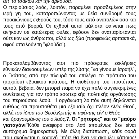
απ' το τσακάλι και την αρκούδα.
Ο περιούσιος λαός, λοιπόν, παραμένει προσδεμένος στην
ιερή γη του, κατατροπώνοντας με θεία συνδρομή τους
προαιώνιους εχθρούς του, τόσο τους από ανατολών όσο και
τους από βορρά. Οι εχθροί αυτοί μάλιστα φαίνεται πως
ανήκουν σε κατώτερες φυλές, εφόσον δεν αναπαρίστανται
ούτε καν ως άνθρωποι, αλλά ως ζώα (προφανώς αρπακτικά,
αφού απειλούν τη "φλούδα").
Προκαταλαμβάνοντας έτσι πιο πρόσφατες εκκλήσεις
εθνικών διανοουμένων υπέρ της λύσης "να γίνουμε Ισραήλ",
ο Γκάτσος από την πλευρά του επιλέγει το πρότυπο του
(αρχαίου) εβραϊκού κράτους. Η υιοθέτηση του προτύπου,
αυτού, βέβαια, δεν μπορεί παρά να έχει πολύ συγκεκριμένες
συνέπειες για τον τρόπο εσωτερικής πολιτικής οργάνωσης
του περιούσιου λαού. Η οργάνωση λοιπόν αυτή δηλώνεται
ευθέως ότι προϋποθέτει μια εξουσία όχι πλέον
ελέω
Θεού,
αλλά
του ίδιου του Θεού
.
Κριτής κι αφέντης είν' ο Θεός
και δραγουμάνος του ο λαός.
7. Οι "ρήτορες" και το "μαύρο
γιαταγάνι"
Κάθε αναφορά στο
λαό
επομένως δεν είναι
αυτόχρημα δημοκρατική. Με άλλη διατύπωση, κάθε φορά
που ακούγεται η κραυγή "πότε θα βγει να σκούξει κάποιος/