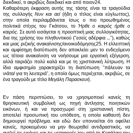
διεκδικεί, τι ακριβώς διεκδικεί και από ποιον24.
Καθαρότερη έκφραση αυτής της τάσης είναι τα τραγούδια
της συλλογής
Νυν και αεί
(ήδη ο τίτλος είναι εύγλωττος),
στην οποία περιλαμβάνεται ίσως ο πιο προωθημένος
πολιτικά στίχος του Γκάτσου, το
Ήρθε ο καιρός ήρθε ο
καιρός
. Σε αυτό εισάγεται η προοπτική μιας συλλογικότητας,
δια της χρήσης του πληθυντικού ("εσείς αδέρφια ..."), καθώς
και μιας ριζικής ανακαίνισης/ανοικοδόμησης25. Η ελλειπτική
και αμφίσημη διατύπωση δεν αποκλείει μεν το ενδεχόμενο
ως τέτοια ανακαίνιση να νοήσουμε μια εργατική εξέγερση,
αλλά ταιριάζει πολύ καλά και με τη χριστιανική λύτρωση. Η
ίδια αμφισημία χαρακτηρίζει τη διατύπωση "πάλευαν τα
νιάτα/ για τη λευτεριά", η οποία όμως περιέχεται, ακριβώς, σε
ένα τραγούδι με τίτλο
Μεγάλη Παρασκευή
.
Εν πάση περιπτώσει, το να χρησιμοποιεί κανείς τη
θρησκευτική συμβολική ως πηγή άντλησης ποιητικών
εικόνων, ή και να προσχωρεί στη χριστιανική πίστη,
αποτελεί προσωπική του υπόθεση, η οποία καθαυτή δεν
δημιουργεί πρόβλημα. και εδώ δεν υπονοείται ότι οφείλει
κανείς, προκειμένου να μην θεωρηθεί αντιδραστικός, να
αντλεί τις εικόνες και τις μεταφορές του από το
Κεφάλαιο
του