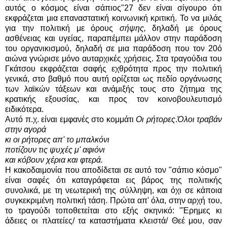
αυτός ο κόσμος είναι σάπιος"27 δεν είναι σίγουρο ότι
εκφράζεται μια επαναστατική κοινωνική κριτική. Το να μιλάς
για την πολιτική με όρους
σήψης,
δηλαδή με όρους
ασθένειας και υγείας, παραπέμπει μάλλον στην παράδοση
του οργανικισμού, δηλαδή σε μια παράδοση που τον 20ό
αιώνα γνώρισε μόνο αυταρχικές χρήσεις. Στα τραγούδια του
Γκάτσου εκφράζεται σαφής εχθρότητα προς την πολιτική
γενικά, στο βαθμό που αυτή ορίζεται ως πεδίο οργάνωσης
των λαϊκών τάξεων και ανάμιξής τους στο ζήτημα της
κρατικής εξουσίας, και προς τον κοινοβουλευτισμό
ειδικότερα.
Αυτό π.χ. είναι εμφανές στο κομμάτι
Οι ρήτορες
.
Όλοι τραβάν
στην αγορά
κι οι ρήτορες απ' το μπαλκόνι
ποτίζουν τις ψυχές μ' αφιόνι
και κόβουν χέρια και φτερά.
Η κακοδαιμονία που αποδίδεται σε αυτό τον "σάπιο κόσμο"
είναι σαφές ότι καταγράφεται εις βάρος της πολιτικής
συνολικά, με τη νεωτερική της σύλληψη, και όχι σε κάποια
συγκεκριμένη πολιτική τάση. Πρώτα απ' όλα, στην αρχή του,
το τραγούδι τοποθετείται στο εξής σκηνικό: "Έρημες κι
άδειες οι πλατείες/ τα καταστήματα κλειστά/ Θεέ μου, σαν