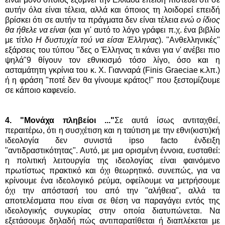
αυτήν όλα είναι τέλεια, αλλά και όποιος τη λοιδορεί επειδή
βρίσκει ότι σε αυτήν τα πράγματα δεν είναι τέλεια
ενώ ο ίδιος
θα ήθελε να είναι
(και γι' αυτό το λόγο γράφει π.χ. ένα βιβλίο
με τίτλο
Η δυστυχία τού να είσαι Έλληνας
). "Ανθελληνικές"
εξάρσεις του τύπου "δες ο Έλληνας τι κάνει για ν' ανέβει πιο
ψηλά"9 θίγουν τον εθνικισμό τόσο λίγο, όσο και η
ασταμάτητη γκρίνια του κ. Χ. Γιανναρά (Finis Graeciae κ.λπ.)
ή η φράση "ποτέ δεν θα γίνουμε κράτος!" που ξεστομίζουμε
σε κάποιο καφενείο.
4. "Μονάχα πληβείοι ..."
Σε αυτά ίσως αντιταχθεί,
περαιτέρω, ότι η συσχέτιση και η ταύτιση με την εθνι(κιστι)κή
ιδεολογία δεν συνιστά ipso facto ένδειξη
"αντιδραστικότητας". Αυτό, με μια ορισμένη έννοια, ευσταθεί:
η πολιτική λειτουργία της ιδεολογίας είναι φαινόμενο
πρωτίστως πρακτικό και όχι θεωρητικό. συνεπώς, για να
κρίνουμε ένα ιδεολογικό ρεύμα, οφείλουμε να μετρήσουμε
όχι την απόστασή του από την "αλήθεια", αλλά τα
αποτελέσματα που είναι σε θέση να παραγάγει εντός της
ιδεολογικής συγκυρίας στην οποία διατυπώνεται. Να
εξετάσουμε δηλαδή πώς αντιπαρατίθεται ή διαπλέκεται με