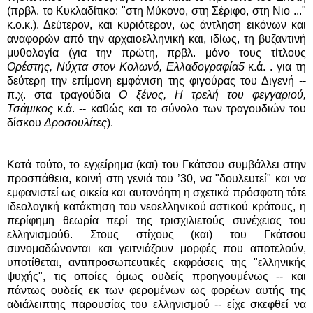
(πρβλ. το Κυκλαδίτικο: "στη Μύκονο, στη Σέριφο, στη Νιο ..."
κ.ο.κ.). Δεύτερον, και κυριότερον, ως άντληση εικόνων και
αναφορών από την αρχαιοελληνική και, ιδίως, τη βυζαντινή
μυθολογία (για την πρώτη, πρβλ. μόνο τους τίτλους
Ορέστης, Νύχτα στον Κολωνό, Ελλαδογραφία5
κ.ά. . για τη
δεύτερη την επίμονη εμφάνιση της φιγούρας του Διγενή --
π.χ. στα τραγούδια
Ο ξένος, Η τρελή του φεγγαριού,
Τσάμικος
κ.ά. -- καθώς και το σύνολο των τραγουδιών του
δίσκου
Δροσουλίτες
).
Κατά τούτο, το εγχείρημα (και) του Γκάτσου συμβάλλει στην
προσπάθεια, κοινή στη γενιά του ’30, να "δουλευτεί" και να
εμφανιστεί ως οικεία και αυτονόητη η σχετικά πρόσφατη τότε
ιδεολογική κατάκτηση του νεοελληνικού αστικού κράτους, η
περίφημη θεωρία περί της τρισχιλιετούς συνέχειας του
ελληνισμού6. Στους στίχους (και) του Γκάτσου
συνομαδώνονται και γειτνιάζουν μορφές που αποτελούν,
υποτίθεται, αντιπροσωπευτικές εκφράσεις της "ελληνικής
ψυχής", τις οποίες όμως ουδείς προηγουμένως -- και
πάντως ουδείς εκ των φερομένων ως φορέων αυτής της
αδιάλειπτης παρουσίας του ελληνισμού -- είχε σκεφθεί να