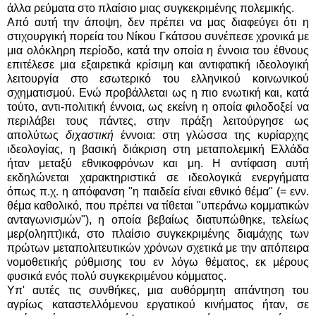
άλλα ρεύματα στο πλαίσιο μιας συγκεκριμένης πολεμικής.
Από αυτή την άποψη, δεν πρέπει να μας διαφεύγει ότι η
στιχουργική πορεία του Νίκου Γκάτσου συνέπεσε χρονικά με
μια ολόκληρη περίοδο, κατά την οποία η έννοια του έθνους
επιτέλεσε μια εξαιρετικά κρίσιμη και αντιφατική ιδεολογική
λειτουργία στο εσωτερικό του ελληνικού κοινωνικού
σχηματισμού. Ενώ προβάλλεται ως η πιο ενωτική και, κατά
τούτο, αντι-πολιτική έννοια, ως εκείνη η οποία φιλοδοξεί να
περιλάβει τους πάντες, στην πράξη λειτούργησε ως
απολύτως
διχαστική
έννοια: στη γλώσσα της κυρίαρχης
ιδεολογίας, η βασική διάκριση στη μεταπολεμική Ελλάδα
ήταν μεταξύ εθνικοφρόνων και μη. Η αντίφαση αυτή
εκδηλώνεται χαρακτηριστικά σε ιδεολογικά ενεργήματα
όπως π.χ. η απόφανση "η παιδεία είναι εθνικό θέμα" (= ενν.
θέμα καθολικό, που πρέπει να τίθεται "υπεράνω κομματικών
ανταγωνισμών"), η οποία βεβαίως διατυπώθηκε, τελείως
μερ(οληπτ)ικά, στο πλαίσιο συγκεκριμένης διαμάχης των
πρώτων μεταπολιτευτικών χρόνων σχετικά με την απόπειρα
νομοθετικής ρύθμισης του εν λόγω θέματος, εκ μέρους
φυσικά ενός πολύ συγκεκριμένου κόμματος.
Υπ' αυτές τις συνθήκες, μια αυθόρμητη απάντηση του
αγρίως καταστελλόμενου εργατικού κινήματος ήταν, σε