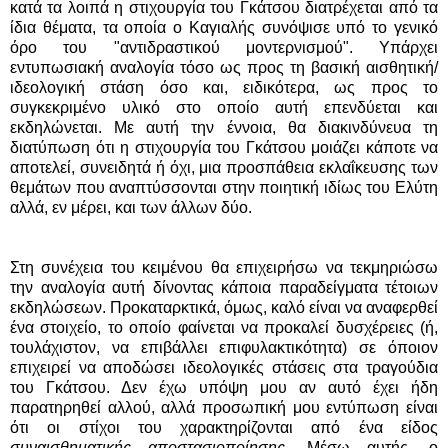
κατά τα λοιπά η στιχουργία του Γκάτσου διατρέχεται από τα
ίδια θέματα, τα οποία ο Καγιαλής συνόψισε υπό το γενικό
όρο του "αντιδραστικού μοντερνισμού". Υπάρχει
εντυπωσιακή αναλογία τόσο ως προς τη βασική αισθητική/
ιδεολογική στάση όσο και, ειδικότερα, ως προς το
συγκεκριμένο υλικό στο οποίο αυτή επενδύεται και
εκδηλώνεται. Με αυτή την έννοια, θα διακινδύνευα τη
διατύπωση ότι η στιχουργία του Γκάτσου μοιάζει κάποτε να
αποτελεί, συνειδητά ή όχι, μια προσπάθεια εκλαΐκευσης των
θεμάτων που αναπτύσσονται στην ποιητική ιδίως του Ελύτη
αλλά, εν μέρει, και των άλλων δύο.
Στη συνέχεια του κειμένου θα επιχειρήσω να τεκμηριώσω
την αναλογία αυτή δίνοντας κάποια παραδείγματα τέτοιων
εκδηλώσεων. Προκαταρκτικά, όμως, καλό είναι να αναφερθεί
ένα στοιχείο, το οποίο φαίνεται να προκαλεί δυσχέρειες (ή,
τουλάχιστον, να επιβάλλει επιφυλακτικότητα) σε όποιον
επιχειρεί να αποδώσει ιδεολογικές στάσεις στα τραγούδια
του Γκάτσου. Δεν έχω υπόψη μου αν αυτό έχει ήδη
παρατηρηθεί αλλού, αλλά προσωπική μου εντύπωση είναι
ότι οι στίχοι του χαρακτηρίζονται από ένα είδος
συναισθηματικής αποστασιοποίησης
. Μέσω αυτής, ο