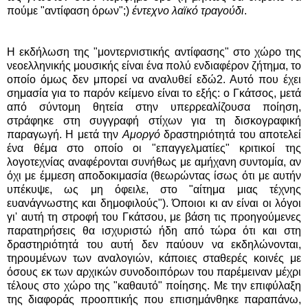
πούμε "αντίφαση όρων";)
έντεχνο λαϊκό τραγούδι
.
Η εκδήλωση της "μοντερνιστικής αντίφασης" στο χώρο της
νεοελληνικής μουσικής είναι ένα πολύ ενδιαφέρον ζήτημα, το
οποίο όμως δεν μπορεί να αναλυθεί εδώ2. Αυτό που έχει
σημασία για το παρόν κείμενο είναι το εξής: ο Γκάτσος, μετά
από σύντομη θητεία στην υπερρεαλίζουσα ποίηση,
στράφηκε στη συγγραφή στίχων για τη δισκογραφική
παραγωγή. Η μετά την
Αμοργό
δραστηριότητά του αποτελεί
ένα θέμα στο οποίο οι "επαγγελματίες" κριτικοί της
λογοτεχνίας αναφέρονται συνήθως με αμήχανη συντομία, αν
όχι με έμμεση αποδοκιμασία (θεωρώντας ίσως ότι με αυτήν
υπέκυψε, ως μη όφειλε, στο "αίτημα μιας τέχνης
ευανάγνωστης και δημοφιλούς"). Όποιοι κι αν είναι οι λόγοι
γι' αυτή τη στροφή του Γκάτσου, με βάση τις προηγούμενες
παρατηρήσεις θα ισχυριστώ ήδη από τώρα ότι και στη
δραστηριότητά του αυτή δεν παύουν να εκδηλώνονται,
τηρουμένων των αναλογιών, κάποιες σταθερές κοινές με
όσους εκ των αρχικών συνοδοιπόρων του παρέμειναν μέχρι
τέλους στο χώρο της "καθαυτό" ποίησης. Με την επιφύλαξη
της διαφοράς προοπτικής που επισημάνθηκε παραπάνω,