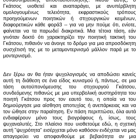
Γκάτσος υιοθετεί και αναπαράγει, με ανυπέρβλητη
ομολογουμένως τελειότητα, εκφραστικούς τρόπους
προηγούμενων ποιητικών ή στιχουργικών κειμένων,
διαφορετικών κάθε φορά3 -- για να μην πούμε ότι, ενίοτε,
φαίνεται να τα παρωδεί διακριτικά. Μια τέτοια τάση, εάν
γινόταν δεκτό ότι χαρακτηρίζει την ποιητική τακτική του
Γκάτσου, πιθανόν να άνοιγε το δρόμο για μια απροσδόκητη
συσχέτισή της με το μεταμοντερνισμό μάλλον παρά με το
μοντερνισμό.
Δεν ξέρω αν θα ήταν ψυχολογισμός να αποδώσει κανείς
αυτή τη διάθεση σε ένα είδος κυνισμού ή, πάντως, σε μια
τάση αυτοϋπονόμευσης του στιχουργού Γκάτσου,
συνδεόμενης πιθανώς με μια υπερβολική αυστηρότητα του
ποιητή Γκάτσου προς τον εαυτό του, η οποία να του
δημιούργησε μια αίσθηση αποτυχίας ή ανεπάρκειας και να
τον ώθησε στην παραίτηση. Εν πάση περιπτώσει, όλα αυτά
ενδιαφέρουν μόνο τους βιογράφους ή, ίσως, τους
ψυχαναλυτές. Στο πλαίσιο που υιοθετούμε εδώ, η σχετική
αυτή "ψυχρότητα" εισέρχεται μόνο καθόσον ενδέχεται να μας
απαγορεύει να αποφανθούμε με βεβαιότητα αν μια