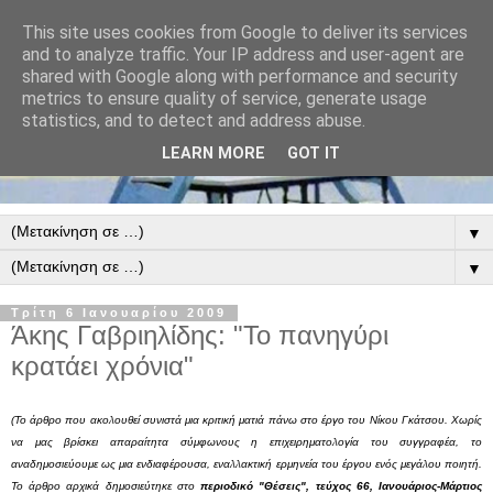
This site uses cookies from Google to deliver its services
and to analyze traffic. Your IP address and user-agent are
shared with Google along with performance and security
metrics to ensure quality of service, generate usage
statistics, and to detect and address abuse.
LEARN MORE
GOT IT
▼
▼
Τρίτη 6 Ιανουαρίου 2009
Άκης Γαβριηλίδης: "Το πανηγύρι
κρατάει χρόνια"
(Το άρθρο που ακολουθεί συνιστά μια κριτική ματιά πάνω στο έργο του Νίκου Γκάτσου. Χωρίς
να μας βρίσκει απαραίτητα σύμφωνους η επιχειρηματολογία του συγγραφέα, το
αναδημοσιεύουμε ως μια ενδιαφέρουσα, εναλλακτική ερμηνεία του έργου ενός μεγάλου ποιητή.
Το άρθρο αρχικά δημοσιεύτηκε στο
περιοδικό "Θέσεις", τεύχος 66, Ιανουάριος-Μάρτιος