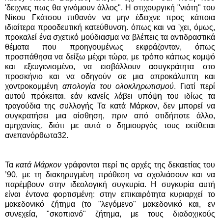
'δειχνες πως θα γινόμουν άλλος". Η στιχουργική "νιότη" του
Νίκου Γκάτσου πιθανόν να μην έδειχνε προς κάποια
ιδιαίτερα προοδευτική κατεύθυνση. όπως και να 'χει, όμως,
προκαλεί ένα σχετικό μούδιασμα να βλέπεις τα αντιδραστικά
θέματα που προηγουμένως εκφράζονταν, όπως
προσπάθησα να δείξω μέχρι τώρα, με τρόπο κάπως κομψό
και εξευγενισμένο, να εισβάλλουν ασυγκράτητα στο
προσκήνιο και να οδηγούν σε μια απροκάλυπτη και
χοντροκομμένη
απολογία του ολοκληρωτισμού
. Γιατί περί
αυτού πρόκειται. εάν κανείς λάβει υπόψη του ιδίως τα
τραγούδια της συλλογής Τα κατά Μάρκον, δεν μπορεί να
συγκρατήσει μια αίσθηση, πριν από οτιδήποτε άλλο,
αμηχανίας, διότι με αυτά ο δημιουργός τους εκτίθεται
ανεπανόρθωτα32.
Τα
κατά Μάρκον
γράφονται περί τις αρχές της δεκαετίας του
’90, με τη διακηρυγμένη πρόθεση να σχολιάσουν και να
παρέμβουν στην ιδεολογική συγκυρία. Η συγκυρία αυτή
είναι έντονα φορτισμένη: στην επικαιρότητα κυριαρχεί το
μακεδονικό ζήτημα (το "λεγόμενο" μακεδονικό και, εν
συνεχεία, "σκοπιανό" ζήτημα, με τους διαδοχικούς