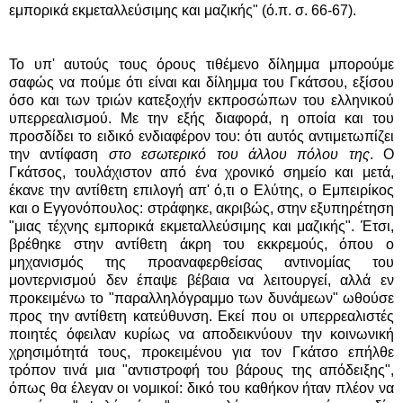
εμπορικά εκμεταλλεύσιμης και μαζικής" (ό.π. σ. 66-67).
Το υπ' αυτούς τους όρους τιθέμενο δίλημμα μπορούμε
σαφώς να πούμε ότι είναι και δίλημμα του Γκάτσου, εξίσου
όσο και των τριών κατεξοχήν εκπροσώπων του ελληνικού
υπερρεαλισμού. Με την εξής διαφορά, η οποία και του
προσδίδει το ειδικό ενδιαφέρον του: ότι αυτός αντιμετωπίζει
την αντίφαση
στο εσωτερικό του άλλου πόλου της
. Ο
Γκάτσος, τουλάχιστον από ένα χρονικό σημείο και μετά,
έκανε την αντίθετη επιλογή απ' ό,τι ο Ελύτης, ο Εμπειρίκος
και ο Εγγονόπουλος: στράφηκε, ακριβώς, στην εξυπηρέτηση
"μιας τέχνης εμπορικά εκμεταλλεύσιμης και μαζικής". Έτσι,
βρέθηκε στην αντίθετη άκρη του εκκρεμούς, όπου ο
μηχανισμός της προαναφερθείσας αντινομίας του
μοντερνισμού δεν έπαψε βέβαια να λειτουργεί, αλλά εν
προκειμένω το "παραλληλόγραμμο των δυνάμεων" ωθούσε
προς την αντίθετη κατεύθυνση. Εκεί που οι υπερρεαλιστές
ποιητές όφειλαν κυρίως να αποδεικνύουν την κοινωνική
χρησιμότητά τους, προκειμένου για τον Γκάτσο επήλθε
τρόπον τινά μια "αντιστροφή του βάρους της απόδειξης",
όπως θα έλεγαν οι νομικοί: δικό του καθήκον ήταν πλέον να