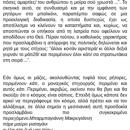
πόσες αμαρτίες/ του ανθρώπου η μοίρα σού χρωστά ...". Το
σκηνικό αυτό, σε συνδυασμό και με την εμφάνιση των
ρητόρων στο μπαλκόνι, παραπέμπει σαφώς σε μια
προεκλογική διαδικασία, η οποία δυστυχώς έχει ως
αποτέλεσμα να κλείνουν τα καταστήματα και, κυρίως, να
αποσπώνται οι υπήκοοι από τη λατρεία που οφείλουν να
αποδίδουν στο Θεό. Πέραν τούτου, ο καθολικός χαρακτήρας
που προσλαμβάνει η απόρριψη της πολιτικής δηλώνεται και
ρητά με τους στίχους: "άλλοι κοιτάν αριστερά/ κι άλλοι δεξιά
γυρνάν το μάτι28/ και περιμένουν όλοι κάτι/ σα στρατιωτάκια
στη σειρά ...".
Εάν όμως οι μάζες, ακολουθώντας τυφλά τους ρήτορες,
περιμένουν κάτι
, ο μοναχικός στιχουργός
περιμένει
και
αυτός
κάτι
. Περιμένει, ακριβώς, εκείνον που θα βγει και θα
σκούξει ότι ο κόσμος είναι σάπιος. Επειδή όμως κάποτε δεν
αρκεί να περιγράφουμε τον κόσμο, αλλά πρέπει και να τον
αλλάξουμε, σε άλλα σημεία η μεσσιανική αυτή προσδοκία
προσλαμβάνει πιο συγκεκριμένο
περιεχόμενο.
Μπαρμπαγιάννη Μακρυγιάννη
πάρε μαύρο γιαταγάνι
κι έλα στη ζωή μας πίσω