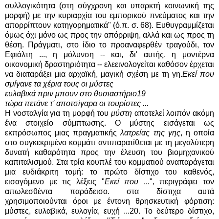
συλλογικότητα (στη σύγχρονη και υπαρκτή κοινωνική της
μορφή) με την κυριαρχία του εμπορικού πνεύματος και την
απορρίπτουν κατηγορηματικά" (ό.π. σ. 68). Ευθυγραμμίζεται
όμως όχι μόνο ως προς την απόρριψη, αλλά και ως προς τη
θέση. Πράγματι, στο ίδιο το προαναφερθέν τραγούδι, τον
Εφιάλτη ..., η μόλυνση -- και, δι' αυτής, η μοντέρνα
οικονομική δραστηριότητα -- ελεεινολογείται καθόσον έρχεται
να διαταράξει μια αρχαϊκή, μαγική σχέση με τη γη.
Εκεί που
σμίγανε τα χέρια τους οι μύστες
ευλαβικά πριν μπουν στο θυσιαστήριο19
τώρα πετάνε τ' αποτσίγαρα οι τουρίστες ...
Η νοσταλγία για τη μορφή του
μύστη
αποτελεί λοιπόν ακόμη
ένα στοιχείο σύμπτωσης. Ο μύστης εισάγεται ως
εκπρόσωπος μιας πραγματικής
λατρείας της γης
, η οποία
στο συγκεκριμένο κομμάτι αντιπαρατίθεται με τη μεγαλύτερη
δυνατή καθαρότητα προς την έλευση του βιομηχανικού
καπιταλισμού. Στα τρία κουπλέ του κομματιού αναπαράγεται
μια ευδιάκριτη τομή: το πρώτο δίστιχο του καθενός,
εισαγόμενο με τις λέξεις "
Εκεί που
...", περιγράφει τον
απωλεσθέντα παράδεισο. στα δίστιχα αυτά
χρησιμοποιούνται όροι με έντονη θρησκευτική φόρτιση:
μύστες, ευλαβικά, ευλογία, ευχή ...20. Το δεύτερο δίστιχο,