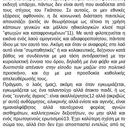
εκδοχή υπάρχει, πάντως δεν είναι αυτή που αναδύεται από
τους στίχους του Γκάτσου. Σε αυτούς, οι μεν εθνικές
εξάρσεις αφθονούν, η δε κοινωνική διάσταση παντελώς
απουσιάζει (εκτός αν θεωρήσουμε ως τέτοια τη χρήση
κάποιων γενικών και μάλλον ηθικολογικών κλισέ περί
"φτωχών και καταφρονεμένων"11). Με αυτά φιλοτεχνείται η
εικόνα ενός λαού ομογενούς και αδιαφοροποίητου, πάντοτε
ίδιου με τον εαυτό του. Ακόμη και όταν οι αναφορές στο λαό
αυτό είναι "συμπαθητικές" ή και κολακευτικές, δείχνουν κατά
βάθος να συνδέονται με μια τάση
αντιδραστική
με την
κυριολεκτική έννοια του όρου, δηλαδή
με ένα φόβο και μια
δυσπιστία απέναντι στην είσοδο των μαζών στο πολιτικό
προσκήνιο
, και όχι με μια προσδοκία καθολικής
απελευθέρωσής τους.
Πράγματι, ο λαός (μας), ακόμη και όταν εγκωμιάζεται,
εγκωμιάζεται ως ένα ταλαντούχο αλλά άτακτο παιδί, ή ως
ένας "ευγενής άγριος": είναι ακαλλιέργητος12 αλλά (ακριβώς
γι' αυτό) αυθόρμητος, ειλικρινής αλλά ενίοτε και αγενής, είναι
ημιαναλφάβητος αλλά ταυτόχρονα φορέας αγνών
αισθημάτων, καλλιτεχνικών δεξιοτήτων, ου μην αλλά και
ενός πρωτογενούς ερωτισμού13. Έχει καλύτερη σχέση με το
σώμα του, αλλά έτσι δεν έχει αποσπαστεί εντελώς από τις