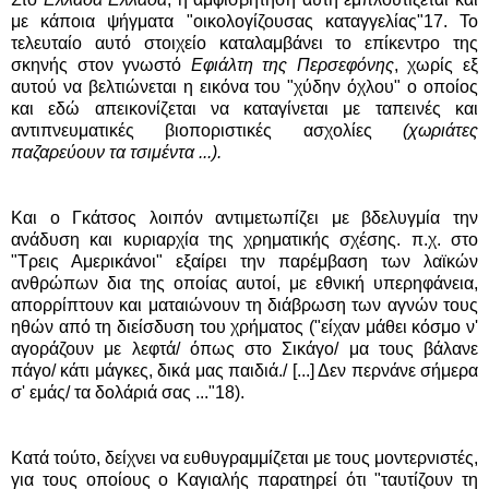
με κάποια ψήγματα "οικολογίζουσας καταγγελίας"17. Το
τελευταίο αυτό στοιχείο καταλαμβάνει το επίκεντρο της
σκηνής στον γνωστό
Εφιάλτη της Περσεφόνης
, χωρίς εξ
αυτού να βελτιώνεται η εικόνα του "χύδην όχλου" ο οποίος
και εδώ απεικονίζεται να καταγίνεται με ταπεινές και
αντιπνευματικές βιοποριστικές ασχολίες
(χωριάτες
παζαρεύουν τα τσιμέντα ...).
Και ο Γκάτσος λοιπόν αντιμετωπίζει με βδελυγμία την
ανάδυση και κυριαρχία της χρηματικής σχέσης. π.χ. στο
"Τρεις Αμερικάνοι" εξαίρει την παρέμβαση των λαϊκών
ανθρώπων δια της οποίας αυτοί, με εθνική υπερηφάνεια,
απορρίπτουν και ματαιώνουν τη διάβρωση των αγνών τους
ηθών από τη διείσδυση του χρήματος ("είχαν μάθει κόσμο ν'
αγοράζουν με λεφτά/ όπως στο Σικάγο/ μα τους βάλανε
πάγο/ κάτι μάγκες, δικά μας παιδιά./ [...] Δεν περνάνε σήμερα
σ' εμάς/ τα δολάριά σας ..."18).
Κατά τούτο, δείχνει να ευθυγραμμίζεται με τους μοντερνιστές,
για τους οποίους ο Καγιαλής παρατηρεί ότι "ταυτίζουν τη