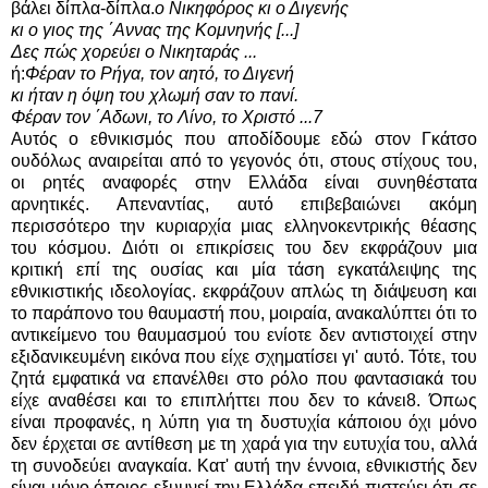
βάλει δίπλα-δίπλα.
ο Νικηφόρος κι ο Διγενής
κι ο γιος της ΄Αννας της Κομνηνής [...]
Δες πώς χορεύει ο Νικηταράς ...
ή:
Φέραν το Ρήγα, τον αητό, το Διγενή
κι ήταν η όψη του χλωμή σαν το πανί.
Φέραν τον ΄Αδωνι, το Λίνο, το Χριστό ...7
Αυτός ο εθνικισμός που αποδίδουμε εδώ στον Γκάτσο
ουδόλως αναιρείται από το γεγονός ότι, στους στίχους του,
οι ρητές αναφορές στην Ελλάδα είναι συνηθέστατα
αρνητικές. Απεναντίας, αυτό επιβεβαιώνει ακόμη
περισσότερο την κυριαρχία μιας ελληνοκεντρικής θέασης
του κόσμου. Διότι οι επικρίσεις του δεν εκφράζουν μια
κριτική επί της ουσίας και μία τάση εγκατάλειψης της
εθνικιστικής ιδεολογίας. εκφράζουν απλώς τη διάψευση και
το παράπονο του θαυμαστή που, μοιραία, ανακαλύπτει ότι το
αντικείμενο του θαυμασμού του ενίοτε δεν αντιστοιχεί στην
εξιδανικευμένη εικόνα που είχε σχηματίσει γι' αυτό. Τότε, του
ζητά εμφατικά να επανέλθει στο ρόλο που φαντασιακά του
είχε αναθέσει και το επιπλήττει που δεν το κάνει8. Όπως
είναι προφανές, η λύπη για τη δυστυχία κάποιου όχι μόνο
δεν έρχεται σε αντίθεση με τη χαρά για την ευτυχία του, αλλά
τη συνοδεύει αναγκαία. Κατ' αυτή την έννοια, εθνικιστής δεν
είναι μόνο όποιος εξυμνεί την Ελλάδα επειδή πιστεύει ότι σε