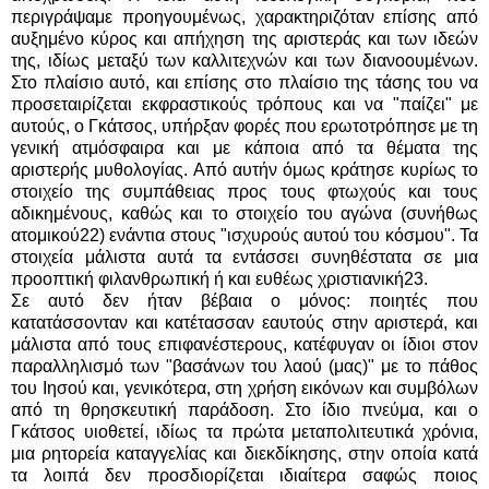
περιγράψαμε προηγουμένως, χαρακτηριζόταν επίσης από
αυξημένο κύρος και απήχηση της αριστεράς και των ιδεών
της, ιδίως μεταξύ των καλλιτεχνών και των διανοουμένων.
Στο πλαίσιο αυτό, και επίσης στο πλαίσιο της τάσης του να
προσεταιρίζεται εκφραστικούς τρόπους και να "παίζει" με
αυτούς, ο Γκάτσος, υπήρξαν φορές που ερωτοτρόπησε με τη
γενική ατμόσφαιρα και με κάποια από τα θέματα της
αριστερής μυθολογίας. Από αυτήν όμως κράτησε κυρίως το
στοιχείο της συμπάθειας προς τους φτωχούς και τους
αδικημένους, καθώς και το στοιχείο του αγώνα (συνήθως
ατομικού22) ενάντια στους "ισχυρούς αυτού του κόσμου". Τα
στοιχεία μάλιστα αυτά τα εντάσσει συνηθέστατα σε μια
προοπτική φιλανθρωπική ή και ευθέως χριστιανική23.
Σε αυτό δεν ήταν βέβαια ο μόνος: ποιητές που
κατατάσσονταν και κατέτασσαν εαυτούς στην αριστερά, και
μάλιστα από τους επιφανέστερους, κατέφυγαν οι ίδιοι στον
παραλληλισμό των "βασάνων του λαού (μας)" με το πάθος
του Ιησού και, γενικότερα, στη χρήση εικόνων και συμβόλων
από τη θρησκευτική παράδοση. Στο ίδιο πνεύμα, και ο
Γκάτσος υιοθετεί, ιδίως τα πρώτα μεταπολιτευτικά χρόνια,
μια ρητορεία καταγγελίας και διεκδίκησης, στην οποία κατά
τα λοιπά δεν προσδιορίζεται ιδιαίτερα σαφώς ποιος