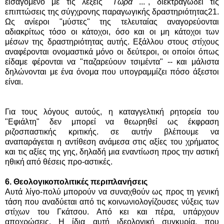
εισαγόμενο με τις λέξεις "
Τώρα
...", διεκτραγωδεί τις
επιπτώσεις της σύγχρονης παραγωγικής δραστηριότητας21.
Ως ανίεροι "μύστες" της τελευταίας αναγορεύονται
αδιακρίτως τόσο οι κάτοχοι, όσο και οι μη κάτοχοι των
μέσων της δραστηριότητας αυτής. Εξάλλου στους στίχους
αναφέρονται ονομαστικά μόνο οι δεύτεροι, οι οποίοι όπως
είδαμε φέρονται να "παζαρεύουν τσιμέντα" -- και μάλιστα
δηλώνονται με ένα όνομα που υπογραμμίζει πόσο άξεστοι
είναι.
Για τους λόγους αυτούς, η καταγγελτική ρητορεία του
"Εφιάλτη" δεν μπορεί να θεωρηθεί ως έκφραση
ριζοσπαστικής κριτικής. σε αυτήν βλέπουμε να
αναπαράγεται η αντίθεση ανάμεσα στις αξίες του χρήματος
και τις αξίες της γης, δηλαδή μια εναντίωση προς την αστική
ηθική από θέσεις προ-αστικές.
6. Θεολογικοπολιτικές περιπλανήσεις
Αυτά λίγο-πολύ μπορούν να συναχθούν ως προς τη γενική
τάση που αναδύεται από τις κοινωνιολογίζουσες νύξεις των
στίχων του Γκάτσου. Από κει και πέρα, υπάρχουν
αποχρώσεις. Η ίδια αυτή ιδεολογική συγκυρία, που