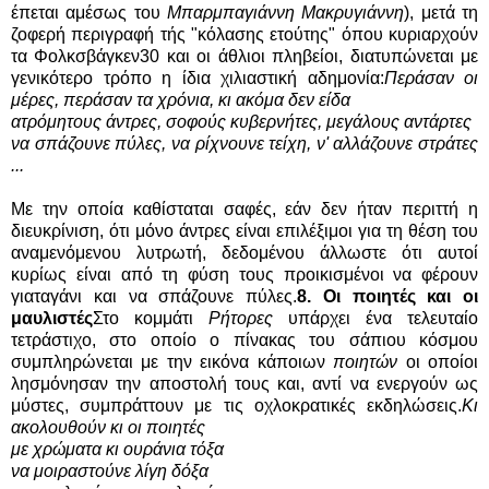
έπεται αμέσως του
Μπαρμπαγιάννη Μακρυγιάννη
), μετά τη
ζοφερή περιγραφή τής "κόλασης ετούτης" όπου κυριαρχούν
τα Φολκσβάγκεν30 και οι άθλιοι πληβείοι, διατυπώνεται με
γενικότερο τρόπο η ίδια χιλιαστική αδημονία:
Περάσαν οι
μέρες, περάσαν τα χρόνια, κι ακόμα δεν είδα
ατρόμητους άντρες, σοφούς κυβερνήτες, μεγάλους αντάρτες
να σπάζουνε πύλες, να ρίχνουνε τείχη, ν' αλλάζουνε στράτες
...
Με την οποία καθίσταται σαφές, εάν δεν ήταν περιττή η
διευκρίνιση, ότι μόνο άντρες είναι επιλέξιμοι για τη θέση του
αναμενόμενου λυτρωτή, δεδομένου άλλωστε ότι αυτοί
κυρίως είναι από τη φύση τους προικισμένοι να φέρουν
γιαταγάνι και να σπάζουνε πύλες.
8. Οι ποιητές και οι
μαυλιστές
Στο κομμάτι
Ρήτορες
υπάρχει ένα τελευταίο
τετράστιχο, στο οποίο ο πίνακας του σάπιου κόσμου
συμπληρώνεται με την εικόνα κάποιων
ποιητών
οι οποίοι
λησμόνησαν την αποστολή τους και, αντί να ενεργούν ως
μύστες, συμπράττουν με τις οχλοκρατικές εκδηλώσεις.
Κι
ακολουθούν κι οι ποιητές
με χρώματα κι ουράνια τόξα
να μοιραστούνε λίγη δόξα