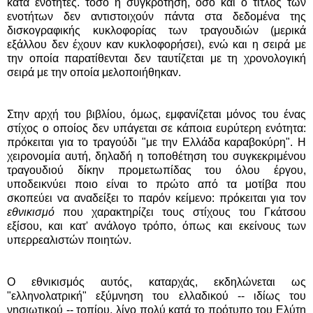
κατά ενότητες. τόσο η συγκρότηση, όσο και ο τίτλος των
ενοτήτων δεν αντιστοιχούν πάντα στα δεδομένα της
δισκογραφικής κυκλοφορίας των τραγουδιών (μερικά
εξάλλου δεν έχουν καν κυκλοφορήσει), ενώ και η σειρά με
την οποία παρατίθενται δεν ταυτίζεται με τη χρονολογική
σειρά με την οποία μελοποιήθηκαν.
Στην αρχή του βιβλίου, όμως, εμφανίζεται μόνος του ένας
στίχος ο οποίος δεν υπάγεται σε κάποια ευρύτερη ενότητα:
πρόκειται για το τραγούδι "με την Ελλάδα καραβοκύρη". Η
χειρονομία αυτή, δηλαδή η τοποθέτηση του συγκεκριμένου
τραγουδιού δίκην προμετωπίδας του όλου έργου,
υποδεικνύει ποιο είναι το πρώτο από τα μοτίβα που
σκοπεύει να αναδείξει το παρόν κείμενο: πρόκειται για τον
εθνικισμό
που χαρακτηρίζει τους στίχους του Γκάτσου
εξίσου, και κατ' ανάλογο τρόπο, όπως και εκείνους των
υπερρεαλιστών ποιητών.
Ο εθνικισμός αυτός, καταρχάς, εκδηλώνεται ως
"ελληνολατρική" εξύμνηση του ελλαδικού -- ιδίως του
νησιωτικού -- τοπίου, λίγο πολύ κατά το πρότυπο του Ελύτη