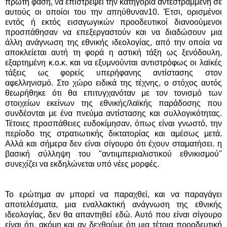
πρώτη φάση, να επιστρέψει την κατηγορία αντεστραμμένη σε
αυτούς οι οποίοι του την απηύθυναν10. Έτσι, ορισμένοι
εντός ή εκτός εισαγωγικών προοδευτικοί διανοούμενοι
προσπάθησαν να επεξεργαστούν και να διαδώσουν μια
άλλη ανάγνωση της εθνικής ιδεολογίας, από την οποία να
αποκλείεται αυτή τη φορά η αστική τάξη ως ξενόδουλη,
εξαρτημένη κ.ο.κ. και να εξυμνούνται αντιστρόφως οι λαϊκές
τάξεις ως φορείς υπερήφανης αντίστασης στον
αφελληνισμό. Στο χώρο ειδικά της τέχνης, ο στόχος αυτός
θεωρήθηκε ότι θα επιτυγχανόταν με τον τονισμό των
στοιχείων εκείνων της εθνικής/λαϊκής παράδοσης που
συνδέονται με ένα πνεύμα αντίστασης και συλλογικότητας.
Τέτοιες προσπάθειες ευδοκίμησαν, όπως είναι γνωστό, την
περίοδο της στρατιωτικής δικτατορίας και αμέσως μετά.
Αλλά και σήμερα δεν είναι σίγουρο ότι έχουν σταματήσει. η
βασική σύλληψη του "αντιιμπεριαλιστικού εθνικισμού"
συνεχίζει να εκδηλώνεται υπό νέες μορφές.
Το ερώτημα αν μπορεί να παραχθεί, και να παραγάγει
αποτελέσματα, μια εναλλακτική ανάγνωση της εθνικής
ιδεολογίας, δεν θα απαντηθεί εδώ. Αυτό που είναι σίγουρο
είναι ότι, ακόμη και αν δεχθούμε ότι μια τέτοια προοδευτική