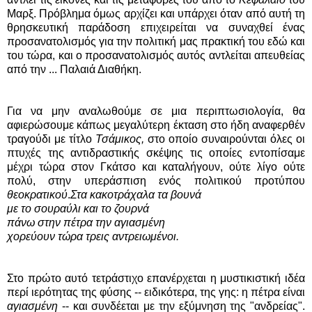
Μαρξ. Πρόβλημα όμως αρχίζει και υπάρχει όταν από αυτή τη
θρησκευτική παράδοση επιχειρείται να συναχθεί ένας
προσανατολισμός για την πολιτική μας πρακτική του εδώ και
του τώρα, και ο προσανατολισμός αυτός αντλείται απευθείας
από την ... Παλαιά Διαθήκη.
Για να μην αναλωθούμε σε μια περιπτωσιολογία, θα
αφιερώσουμε κάπως μεγαλύτερη έκταση στο ήδη αναφερθέν
τραγούδι με τίτλο
Τσάμικος,
στο οποίο συναιρούνται όλες οι
πτυχές της αντιδραστικής σκέψης τις οποίες εντοπίσαμε
μέχρι τώρα στον Γκάτσο και καταλήγουν, ούτε λίγο ούτε
πολύ, στην υπεράσπιση ενός πολιτικού προτύπου
θεοκρατικού
.
Στα κακοτράχαλα τα βουνά
με το σουραύλι και το ζουρνά
πάνω στην πέτρα την αγιασμένη
χορεύουν τώρα τρεις αντρειωμένοι.
Στο πρώτο αυτό τετράστιχο επανέρχεται η μυστικιστική ιδέα
περί ιερότητας της φύσης -- ειδικότερα, της γης: η πέτρα είναι
αγιασμένη
-- και συνδέεται με την εξύμνηση της "ανδρείας".