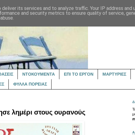
deliver its services and to analyze traffic. Your IP address and
formance and security metrics to ensure quality of service, ge
 abuse.
ΟΑΣΕΙΣ
ΝΤΟΚΟΥΜΕΝΤΑ
ΕΠΙ ΤΟ ΕΡΓΟΝ
ΜΑΡΤΥΡΙΕΣ
ΕΣ
ΦΥΛΛΑ ΠΟΡΕΙΑΣ
Δ
Τ
ησε λημέρι στους ουρανούς
μ
m
Α