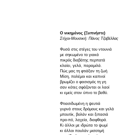
Ο νικημένος (Ξυπνήστε)
Στίχοι-Μουσική: Πάνος Τζαβέλλας
Φυσά στις στέγες του ντουνιά
με σηκωμένο το γιακά
πικρός διαβάτης περπατά
κλαίει, γελά, παραμιλά.
Πώς μας τη φτιάξαν τη ζωή
Μίση, πολέμοι και καπνοί
βρωμίζει ο φασισμός τη γη
σαν κότες σφάζονται οι λαοί
κι εμείς στον ύπνο το βαθύ.
Φτιασιδωμένη η ψευτιά
γυρνά στους δρόμους και γελά
μπουτίκ, βολάν και ξιπασιά
προ-πό, λαχεία, διαφθορά.
Κι άλλοι με ιδρώτα το ψωμί
κι άλλοι πουλάν μισοτιμή