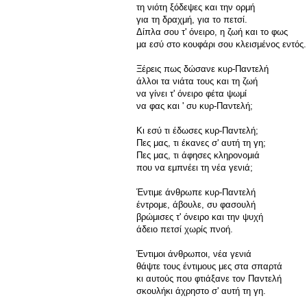
τη νιότη ξόδεψες και την ορμή
για τη δραχμή, για το πετσί.
Δίπλα σου τ' όνειρο, η ζωή και το φως
μα εσύ στο κουφάρι σου κλεισμένος εντός.
Ξέρεις πως δώσανε κυρ-Παντελή
άλλοι τα νιάτα τους και τη ζωή
να γίνει τ' όνειρο φέτα ψωμί
να φας και ' συ κυρ-Παντελή;
Κι εσύ τι έδωσες κυρ-Παντελή;
Πες μας, τι έκανες σ' αυτή τη γη;
Πες μας, τι άφησες κληρονομιά
που να εμπνέει τη νέα γενιά;
Έντιμε άνθρωπε κυρ-Παντελή
έντρομε, άβουλε, συ φασουλή
βρώμισες τ' όνειρο και την ψυχή
άδειο πετσί χωρίς πνοή.
Έντιμοι άνθρωποι, νέα γενιά
θάψτε τους έντιμους μες στα σπαρτά
κι αυτούς που φτιάξανε τον Παντελή
σκουλήκι άχρηστο σ' αυτή τη γη.