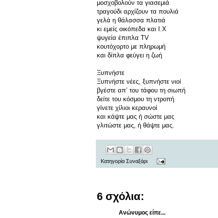
μοσχοβολούν τα γιασεμιά
τραγούδι αρχίζουν τα πουλιά
γελά η θάλασσα πλατιά
κι εμείς οικόπεδα και Ι.Χ
ψυγεία έπιπλα TV
κουτόχορτο με πληρωμή
και δίπλα φεύγει η ζωή
Ξυπνήστε
Ξυπνήστε νέες, ξυπνήστε νιοί
βγέστε απʼ του τάφου τη σιωπή
δείτε του κόσμου τη ντροπή
γίνετε χίλιοι κεραυνοί
και κάψτε μας ή σώστε μας
γλιτώστε μας, ή θάψτε μας.
Κατηγορία
Συναξάρι
6 σχόλια:
Ανώνυμος είπε...