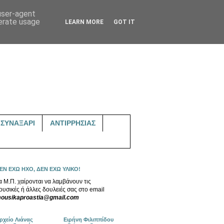
 user-agent
nerate usage
LEARN MORE
GOT IT
ΣΥΝΑΞΑΡΙ
ΑΝΤΙΡΡΗΣΙΑΣ
ΕΝ ΕΧΩ ΗΧΟ, ΔΕΝ ΕΧΩ ΥΛΙΚΟ!
α Μ.Π. χαίρονται να λαμβάνουν τις
ουσικές ή άλλες δουλειές σας στο email
ousikaproastia@gmail.com
ρχείο Λιάνας
Ειρήνη Φιλιππίδου