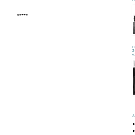
*****
Γ
Σ
α
Α