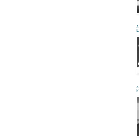
Α
Ε
Α
Κ