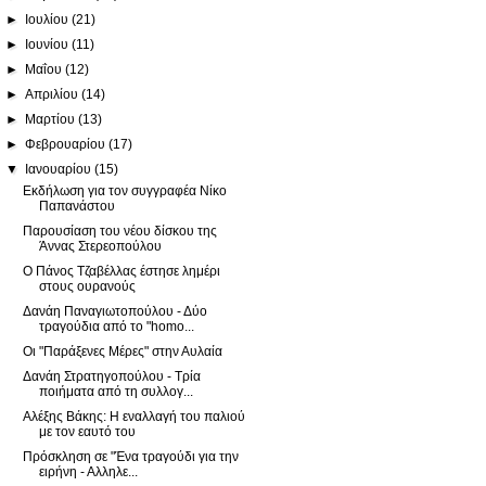
►
Ιουλίου
(21)
►
Ιουνίου
(11)
►
Μαΐου
(12)
►
Απριλίου
(14)
►
Μαρτίου
(13)
►
Φεβρουαρίου
(17)
▼
Ιανουαρίου
(15)
Εκδήλωση για τον συγγραφέα Νίκο
Παπανάστου
Παρουσίαση του νέου δίσκου της
Άννας Στερεοπούλου
Ο Πάνος Τζαβέλλας έστησε λημέρι
στους ουρανούς
Δανάη Παναγιωτοπούλου - Δύο
τραγούδια από το "homo...
Οι "Παράξενες Μέρες" στην Αυλαία
Δανάη Στρατηγοπούλου - Τρία
ποιήματα από τη συλλογ...
Αλέξης Βάκης: Η εναλλαγή του παλιού
με τον εαυτό του
Πρόσκληση σε "Ένα τραγούδι για την
ειρήνη - Αλληλε...