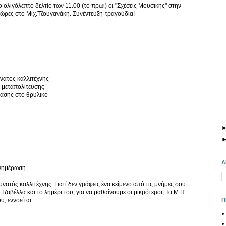
 ολιγόλεπτο δελτίο των 11.00 (το πρωί) οι "Σχέσεις Μουσικής" στην
 ώρες στο Μιχ.Τζουγανάκη. Συνέντευξη-τραγούδια!
νατός καλλιτέχνης
ς μεταπολίτευσης
ρασης στο θρυλικό
Α
ενημέρωση
ατός καλλιτέχνης. Γιατί δεν γράφεις ένα κείμενο από τις μνήμες σου
 Τζαβέλλα και το λημέρι του, για να μαθαίνουμε οι μικρότεροι; Τα Μ.Π.
Π
υ, εννοείται.