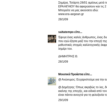
Σημέρα, Τετάρτη 28/01 αμέσως μετά το
ΕΡΑ ΑΙΓΑΙΟΥ θα αφιερώσουν και τις 2
Μπορείτε να μας ακούσετε εδώ:
www.era-aegean.gr
28/1/09
saltatempo
είπε...
Έφυγε ένας καλός άνθρωπος, ένας δυ
που εγώ έζησα μαζί του την εποχή τη
μεθυστικές στιγμές καλλιτεχνικής έκφ
λημέρι του.
ΔΗΜΗΤΡΗΣ Θ.
28/1/09
Μουσικά Προάστια
είπε...
@ Ανώνυμος: Ευχαριστούμε για την 
@ Δημήτρης: Όπως ακριβώς το λες, δυν
εκείνης της εποχής, και ειδικά από τον
είναι πάντα ανοιχτά για τη φιλοξενία το
29/1/09