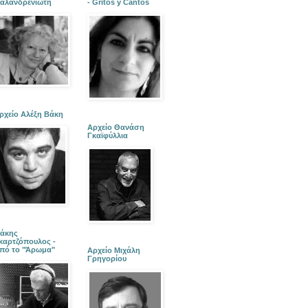
αλανδρενιώτη
- Gritos y Cantos
ρχείο Αλέξη Βάκη
Αρχείο Θανάση
Γκαϊφύλλια
άκης
καρτζόπουλος -
πό το "Άρωμα"
Αρχείο Μιχάλη
Γρηγορίου