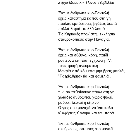
Στίχοι-Μουσική: Πάνος Τζαβέλλας
Έντιμε άνθρωπε κυρ-Παντελή
έχεις κατάστημα κάπου στη γη
πουλάς εμπόρευμα, βγάζεις λεφτά
πολλά λεφτά, πολλά λεφτά.
Τις Κυριακές πρωί στην εκκλησιά
σταυροκοπιέσε στην Παναγιά.
Έντιμε άνθρωπε κυρ-Παντελή
έχεις και σύζυγο, κόρη, παιδί
μοντέρνα έπιπλα, έγχρωμη TV,
τρως τροφή πνευματική.
Μακρiά από κόμματα μην βρεις μπελά,
"Πατρίς,θρησκεία και φαμελιά".
Έντιμε άνθρωπε κυρ-Παντελή
τι κι αν πεθαίνουνε πάνω στη γη
χιλιάδες άνθρωποι, χωρίς ψωμί,
μαύροι, λευκοί ή κίτρινοι.
Ο γιος σου μοναχά να 'ναι καλά
ν' αφήσεις τ' όνομα και τον παρά.
Έντιμε άνθρωπε κυρ-Παντελή
σκεύρωσες, σάπισες στο μαγαζί