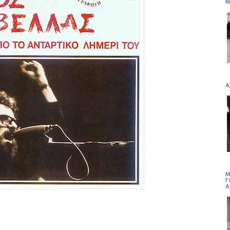
Μ
Α
Μ
Γ
Α