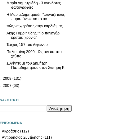
Μαρία Δημητριάδη - 3 ανέκδοτες
φωτογραφίες
Η Μαρία Δημητριάδη "φώναζε ίσως
παραπάνω από το αν...
πώς να χωρέσεις στην καρδιά μας
Άκης Γαβριηλίδης: "Το πανηγύρι
κρατάει χρόνια"
Τεύχος 157 του Διφώνου
Παλαιστίνη 2009 - Ως τον ύστατο
χτύπο
Συνέντευξη του Δημήτρη
Παπαδημητρίου στον Σωτήρη Κ...
►
2008
(131)
►
2007
(63)
ΝΑΖΗΤΗΣΗ
ΕΡΙΕΧΟΜΕΝΑ
Ακροάσεις
(112)
Αντιρρησίας Συνείδησης
(111)