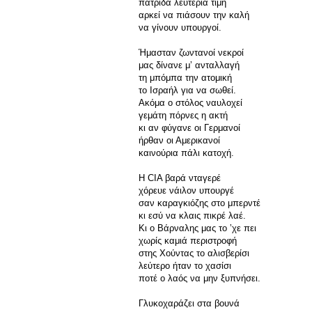
πατρίδα λευτεριά τιμή
αρκεί να πιάσουν την καλή
να γίνουν υπουργοί.
Ήμασταν ζωντανοί νεκροί
μας δίνανε μʼ ανταλλαγή
τη μπόμπα την ατομική
το Ισραήλ για να σωθεί.
Ακόμα ο στόλος ναυλοχεί
γεμάτη πόρνες η ακτή
κι αν φύγανε οι Γερμανοί
ήρθαν οι Αμερικανοί
καινούρια πάλι κατοχή.
Η CIA βαρά νταγερέ
χόρευε νάιλον υπουργέ
σαν καραγκιόζης στο μπερντέ
κι εσύ να κλαις πικρέ λαέ.
Κι ο Βάρναλης μας το ʼχε πει
χωρίς καμιά περιστροφή
στης Χούντας το αλισβερίσι
λεύτερο ήταν το χασίσι
ποτέ ο λαός να μην ξυπνήσει.
Γλυκοχαράζει στα βουνά