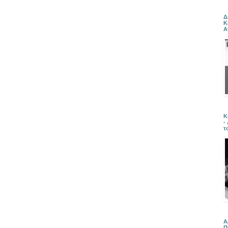
Δ
Κ
Α
Κ
-
τ
Α
Π