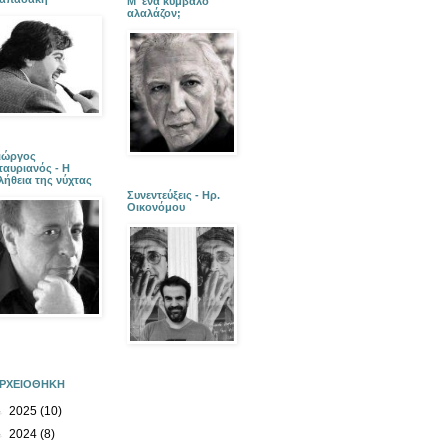
Μ' ένα κύμβαλο
αλαλάζον;
ιώργος
ταυριανός - Η
λήθεια της νύχτας
Συνεντεύξεις - Ηρ.
Οικονόμου
ΡΧΕΙΟΘΗΚΗ
►
2025
(10)
►
2024
(8)