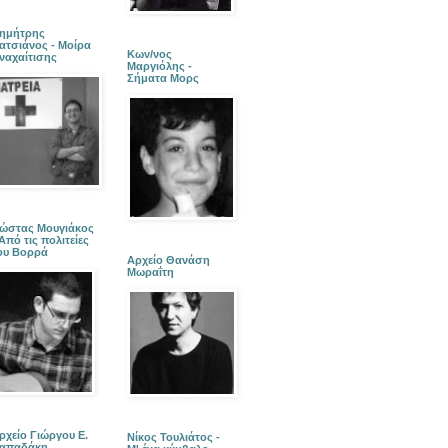
ημήτρης
ατσιάνος - Μοίρα
Κων/νος
ναχαίτισης
Μαργιόλης -
Σήματα Μορς
ώστας Μουγιάκος
 Από τις πολιτείες
ου Βορρά
Αρχείο Θανάση
Μωραΐτη
ρχείο Γιώργου Ε.
Νίκος Τουλιάτος -
απαδάκη