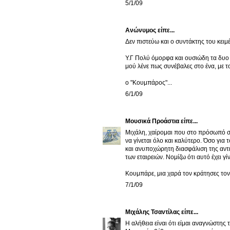
5/1/09
Ανώνυμος είπε...
Δεν πιστεύω και ο συντάκτης του κειμ
Υ.Γ Πολύ όμορφα και ουσιώδη τα δυο 
μού λένε πως συνέβαλες στο ένα, με του
ο "Κουμπάρος"...
6/1/09
Μουσικά Προάστια
είπε...
Μιχάλη, χαίρομαι που στο πρόσωπό σο
να γίνεται όλο και καλύτερο. Όσο για
και ανυποχώρητη διασφάλιση της αντι
των εταιρειών. Νομίζω ότι αυτό έχει γ
Κουμπάρε, μια χαρά τον κράτησες τον 
7/1/09
Μιχάλης Τσαντίλας
είπε...
Η αλήθεια είναι ότι είμαι αναγνώστης