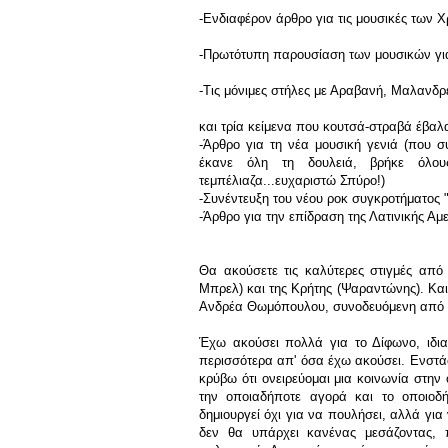
-Ενδιαφέρον άρθρο για τις μουσικές των 
-Πρωτότυπη παρουσίαση των μουσικών για "
-Τις μόνιμες στήλες με Αραβανή, Μαλανδρ
και τρία κείμενα που κουτσά-στραβά έβαλ
-Άρθρο για τη νέα μουσική γενιά (που σ
έκανε όλη τη δουλειά, βρήκε όλου
τεμπέλιαζα...ευχαριστώ Σπύρο!)
-Συνέντευξη του νέου ροκ συγκροτήματος
-Άρθρο για την επίδραση της Λατινικής Αμ
Θα ακούσετε τις καλύτερες στιγμές από
Μπρελ) και της Κρήτης (Ψαραντώνης). Και
Ανδρέα Θωμόπουλου, συνοδευόμενη από κ
Έχω ακούσει πολλά για το Δίφωνο, ιδια
περισσότερα απ' όσα έχω ακούσει. Ενστάσε
κρύβω ότι ονειρεύομαι μια κοινωνία στην 
την οποιαδήποτε αγορά και το οποιοδή
δημιουργεί όχι για να πουλήσει, αλλά για
δεν θα υπάρχει κανένας μεσάζοντας, 