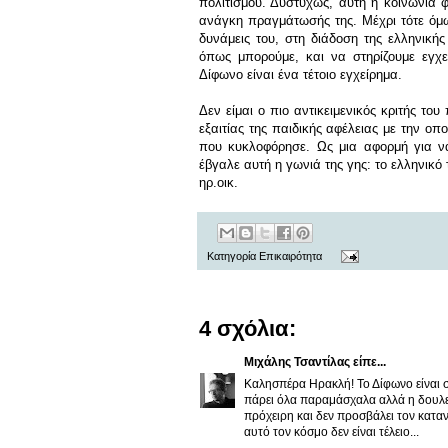
πολιτισμού. Δυστυχώς, αυτή η κοινωνία 
ανάγκη πραγμάτωσής της. Μέχρι τότε όμως
δυνάμεις του, στη διάδοση της ελληνική
όπως μπορούμε, και να στηρίζουμε εγχε
Δίφωνο είναι ένα τέτοιο εγχείρημα.
Δεν είμαι ο πιο αντικειμενικός κριτής το
εξαιτίας της παιδικής αφέλειας με την 
που κυκλοφόρησε. Ως μια αφορμή για 
έβγαλε αυτή η γωνιά της γης: το ελληνικό 
ηρ.οικ.
Κατηγορία
Επικαιρότητα
4 σχόλια:
Μιχάλης Τσαντίλας
είπε...
Καλησπέρα Ηρακλή! Το Δίφωνο είναι σε
πάρει όλα παραμάσχαλα αλλά η δουλειά
πρόχειρη και δεν προσβάλει τον καταν
αυτό τον κόσμο δεν είναι τέλειο...