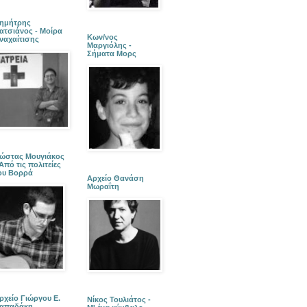
ημήτρης
ατσιάνος - Μοίρα
Κων/νος
ναχαίτισης
Μαργιόλης -
Σήματα Μορς
ώστας Μουγιάκος
 Από τις πολιτείες
ου Βορρά
Αρχείο Θανάση
Μωραΐτη
ρχείο Γιώργου Ε.
Νίκος Τουλιάτος -
απαδάκη