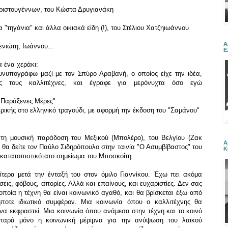
Χριστουγέννων, του Κώστα Δρυγιανάκη
τηγάνια" και άλλα οικιακά είδη (!), του Στέλιου Χατζηιωάννου
Α
ενιώτη, Ιωάννου...
Ε
α ένα χεράκι:
υνυπογράφω μαζί με τον Σπύρο Αραβανή, ο οποίος είχε την ιδέα,
ς τους καλλιτέχνες, και έγραφε για μερόνυχτα όσο εγώ
 "Παράξενες Μέρες"
ερικής στο ελληνικό τραγούδι, με αφορμή την έκδοση του "Σαμάνου"
 τη μουσική παράδοση του Μεξικού (Μπολέρο), του Βελγίου (Ζακ
Α
 θα δείτε τον Παύλο Σιδηρόπουλο στην ταινία "Ο Ασυμβίβαστος" του
Κ
ατατοπιστικότατο σημείωμα του Μποσκοΐτη.
ίτερα μετά την ένταξή του στον όμιλο Γιαννίκου. Έχω πει ακόμα
ις, φόβους, απορίες. Αλλά και επαίνους, και ευχαριστίες. Δεν σας
οποία η τέχνη θα είναι κοινωνικό αγαθό, και θα βρίσκεται έξω από
ποτε ιδιωτικό συμφέρον. Μια κοινωνία όπου ο καλλιτέχνης θα
 να εκφραστεί. Μια κοινωνία όπου ανάμεσα στην τέχνη και το κοινό
παρά μόνο η κοινωνική μέριμνα για την ανύψωση του λαϊκού