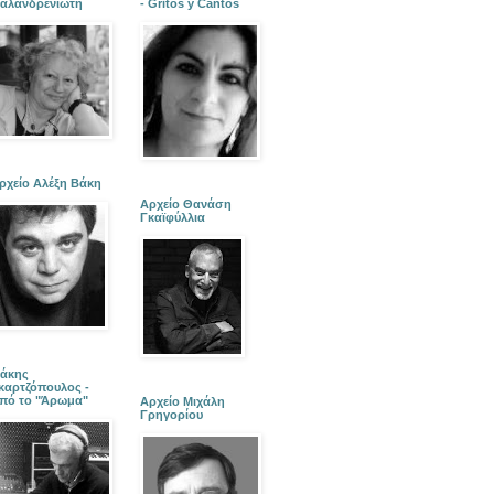
αλανδρενιώτη
- Gritos y Cantos
ρχείο Αλέξη Βάκη
Αρχείο Θανάση
Γκαϊφύλλια
άκης
καρτζόπουλος -
πό το "Άρωμα"
Αρχείο Μιχάλη
Γρηγορίου