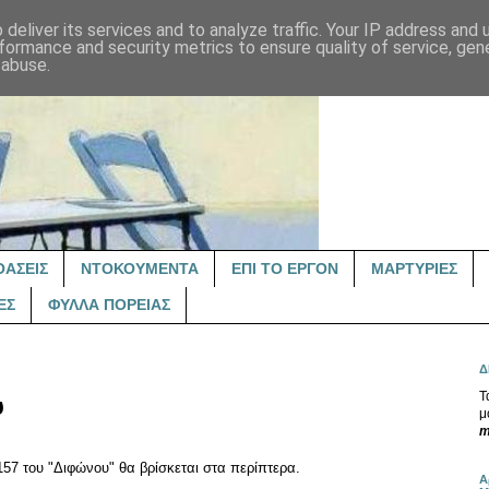
deliver its services and to analyze traffic. Your IP address and
formance and security metrics to ensure quality of service, ge
 abuse.
ΟΑΣΕΙΣ
ΝΤΟΚΟΥΜΕΝΤΑ
ΕΠΙ ΤΟ ΕΡΓΟΝ
ΜΑΡΤΥΡΙΕΣ
ΕΣ
ΦΥΛΛΑ ΠΟΡΕΙΑΣ
Δ
Τ
υ
μ
m
 157 του "Διφώνου" θα βρίσκεται στα περίπτερα.
Α