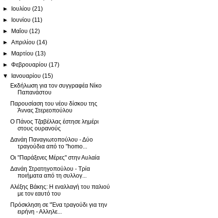
►
Ιουλίου
(21)
►
Ιουνίου
(11)
►
Μαΐου
(12)
►
Απριλίου
(14)
►
Μαρτίου
(13)
►
Φεβρουαρίου
(17)
▼
Ιανουαρίου
(15)
Εκδήλωση για τον συγγραφέα Νίκο
Παπανάστου
Παρουσίαση του νέου δίσκου της
Άννας Στερεοπούλου
Ο Πάνος Τζαβέλλας έστησε λημέρι
στους ουρανούς
Δανάη Παναγιωτοπούλου - Δύο
τραγούδια από το "homo...
Οι "Παράξενες Μέρες" στην Αυλαία
Δανάη Στρατηγοπούλου - Τρία
ποιήματα από τη συλλογ...
Αλέξης Βάκης: Η εναλλαγή του παλιού
με τον εαυτό του
Πρόσκληση σε "Ένα τραγούδι για την
ειρήνη - Αλληλε...