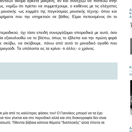
φαντάζει ακόμα αρκετά μακρινή, αν και συνεχίζω να πιστεύω στην
, νομίζω ότι πρέπει να συμμετέχουμε, ο καθένας με τις ελάχιστες
Δ
ς μουσικής -ως κομμάτι της παγκόσμιας μουσικής τέχνης- όπου και
Κ
ιρήματα που την υπηρετούν σε βάθος. Είμαι πεπεισμένος ότι το
Α
υ περιοδικού, όχι τόσο επειδή συνεργάζομαι σποραδικά με αυτό, όσο
οποία εξακολουθώ να το βλέπω, όπως το έβλεπα και την πρώτη φορά
να σκύβω, να σκύβουμε, πάνω από αυτό το μοναδικό αγαθό που
τραγούδι. Τα υπόλοιπα ας τα κρίνει -τι άλλο;- ο χρόνος.
Κ
-
τ
 μία από τις καλύτερες φάσεις του! Ο Γιαννίκος μπορεί να τα έχει
 που γίνεται και στο περιοδικό αλλά και στη δισκογραφία δεν είναι
αλωτή. Τίθενται βέβαια κάποια θέματα "διαπλοκής" αλλά τίποτα σε
Α
Π