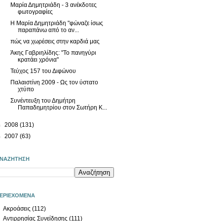
Μαρία Δημητριάδη - 3 ανέκδοτες
φωτογραφίες
Η Μαρία Δημητριάδη "φώναζε ίσως
παραπάνω από το αν...
πώς να χωρέσεις στην καρδιά μας
Άκης Γαβριηλίδης: "Το πανηγύρι
κρατάει χρόνια"
Τεύχος 157 του Διφώνου
Παλαιστίνη 2009 - Ως τον ύστατο
χτύπο
Συνέντευξη του Δημήτρη
Παπαδημητρίου στον Σωτήρη Κ...
►
2008
(131)
►
2007
(63)
ΝΑΖΗΤΗΣΗ
ΕΡΙΕΧΟΜΕΝΑ
Ακροάσεις
(112)
Αντιρρησίας Συνείδησης
(111)