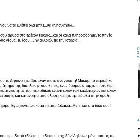
ένου να τα βλέπει όλα μπλε...θα ανησυχήσω...
σου άρθρα στο τρέχον τεύχος...και οι καλά πληροφορημένες πηγές
ς νέους, εξ' ίσου...μην αλλοιώνεις την ιστορία...
Γ
Σ
α
υ το Δίφωνο έχει βρει έναν πιστό αναγνώστη! Μακάρι το περιοδικό
 το ζήτημα της διαπλοκής που θέτεις, ένας δρόμος υπάρχει: η σταθερή
κειμενικότητας του περιοδικού έναντι όλων των καλλιτεχνών και όλων
ίνει σαφές και κατανοητό από όλους, και έχει εμπεδωθεί στην πράξη.
χορό! Εγώ χωνεύω ακόμα τα μπριζολάκια...Άντε, και στα δικά σου!
Α
 του περιοδικού εδώ και μια δεκαετία σχεδόν! Δηλώνω μόνο πιστός της