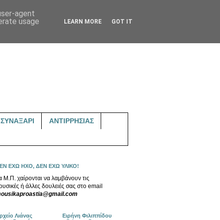
 user-agent
nerate usage
LEARN MORE
GOT IT
ΣΥΝΑΞΑΡΙ
ΑΝΤΙΡΡΗΣΙΑΣ
ΕΝ ΕΧΩ ΗΧΟ, ΔΕΝ ΕΧΩ ΥΛΙΚΟ!
α Μ.Π. χαίρονται να λαμβάνουν τις
ουσικές ή άλλες δουλειές σας στο email
ousikaproastia@gmail.com
ρχείο Λιάνας
Ειρήνη Φιλιππίδου