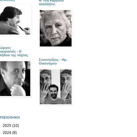
Μ' ένα κύμβαλο
αλαλάζον;
ιώργος
ταυριανός - Η
λήθεια της νύχτας
Συνεντεύξεις - Ηρ.
Οικονόμου
ΡΧΕΙΟΘΗΚΗ
►
2025
(10)
►
2024
(8)