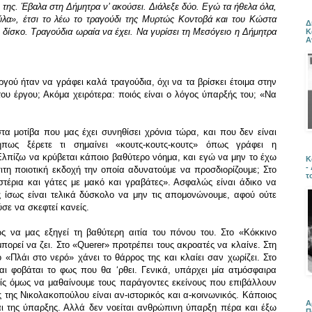
ο της. Έβαλα στη Δήμητρα ν’ ακούσει. Διάλεξε δύο. Εγώ τα ήθελα όλα,
ύλα», έτσι το λέω το τραγούδι της Μυρτώς Κοντοβά και του Κώστα
Δ
ο δίσκο. Τραγούδια ωραία να έχει. Να γυρίσει τη Μεσόγειο η Δήμητρα
Κ
Α
ργού ήταν να γράφει καλά τραγούδια, όχι να τα βρίσκει έτοιμα στην
του έργου; Ακόμα χειρότερα: ποιός είναι ο λόγος ύπαρξής του; «Να
στα μοτίβα που μας έχει συνηθίσει χρόνια τώρα, και που δεν είναι
πως ξέρετε τι σημαίνει «κουτς-κουτς-κουτς» όπως γράφει η
λπίζω να κρύβεται κάποιο βαθύτερο νόημα, και εγώ να μην το έχω
Κ
-
τη ποιοτική εκδοχή την οποία αδυνατούμε να προσδιορίζουμε; Στο
τ
στέρια και γάτες με μακό και γραβάτες». Ασφαλώς είναι άδικο να
 ίσως είναι τελικά δύσκολο να μην τις απομονώνουμε, αφού ούτε
ύσε να σκεφτεί κανείς.
ς να μας εξηγεί τη βαθύτερη αιτία του πόνου του. Στο «Κόκκινο
πορεί να ζει. Στο «Querer» προτρέπει τους ακροατές να κλαίνε. Στη
«Πλάι στο νερό» χάνει το θάρρος της και κλαίει σαν χωρίζει. Στο
αι φοβάται το φως που θα ‘ρθει. Γενικά, υπάρχει μία ατμόσφαιρα
ρίς όμως να μαθαίνουμε τους παράγοντες εκείνους που επιβάλλουν
 της Νικολακοπούλου είναι αν-ιστορικός και α-κοινωνικός. Κάποιος
Α
ναι της ύπαρξης. Αλλά δεν νοείται ανθρώπινη ύπαρξη πέρα και έξω
Π