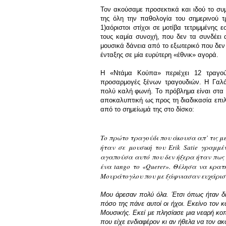
Τον ακούσαμε προσεκτικά και ιδού το σ
της όλη την παθολογία του σημερινού τ
1)αόριστοι στίχοι σε μοτίβα τετριμμένης
τους καμία συνοχή, που δεν τα συνδέει 
μουσικά δάνεια από το εξωτερικό που δεν
ένταξης σε μία ευρύτερη «έθνικ» αγορά.
Η «Ντάμα Κούπα» περιέχει 12 τραγού
προσαρμογές ξένων τραγουδιών. Η Γαλά
πολύ καλή φωνή. Το πρόβλημα είναι στα τ
αποκαλυπτική ως προς τη διαδικασία επι
από το σημείωμά της στο δίσκο:
Το πρώτο τραγούδι που άκουσα απ’ τις μελ
ήταν σε μουσική του Erik Satie γραμμ
αγαπούσα αυτό που δεν ήξερα ήταν πως ε
ένα tango το «Querer». Θέλησα να κρατη
Μουράτογλου που με ξάφνιασαν ευχάριστα
Μου άρεσαν πολύ όλα. Έτσι όπως ήταν δι
πόσο της πάνε αυτοί οι ήχοι. Εκείνο τον 
Μουσικής. Εκεί με πλησίασε μια νεαρή κοπ
που είχε ενδιαφέρον κι αν ήθελα να τον ακ