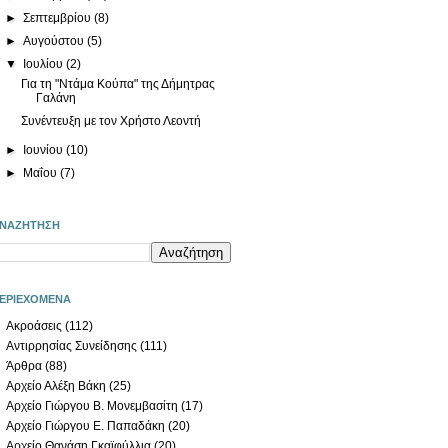
►
Σεπτεμβρίου
(8)
►
Αυγούστου
(5)
▼
Ιουλίου
(2)
Για τη "Ντάμα Κούπα" της Δήμητρας
Γαλάνη
Συνέντευξη με τον Χρήστο Λεοντή
►
Ιουνίου
(10)
►
Μαΐου
(7)
ΝΑΖΗΤΗΣΗ
ΕΡΙΕΧΟΜΕΝΑ
Ακροάσεις
(112)
Αντιρρησίας Συνείδησης
(111)
Άρθρα
(88)
Αρχείο Αλέξη Βάκη
(25)
Αρχείο Γιώργου Β. Μονεμβασίτη
(17)
Αρχείο Γιώργου Ε. Παπαδάκη
(20)
Αρχείο Θανάση Γκαϊφύλλια
(20)