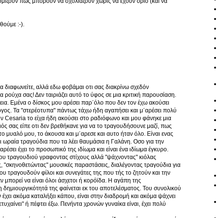
ομίζουν πως μπορούν να σχολιάζουν χωρίς να έχουν όριο (και να
θούμε :-).
να διαφωνείτε, αλλά εδω φοβάμαι οτι σας διακρίνω σχεδόν
 ρούχα σας! Δεν ταιριάζει αυτό το ύφος σε μια κριτική παρουσίαση.
εια. Εμένα ο δίσκος μου αρέσει παρ΄όλο που δεν τον έχω ακούσει
ύργος. Τα "στερέοτυπα" πάντως τάχω ήδη αγαπήσει και μ΄αρέσει πολύ
την Cesaria το είχα ήδη ακούσει στο ραδιόφωνο και μου φάνηκε μια
οιός σας είπε οτι δεν βρεθήκανε για να το τραγουδήσουνε μαζί, πως
το μυαλό μου, το άκουσα και μ΄αρεσε και αυτο ήταν όλο. Είναι ενας
ι ωραία τραγούδια που τα λέει θαυμάσια η Γαλάνη. Οσο για την
ρέσει έχει το προσωπικό της ιδίωμα και είναι ένα ιδίωμα έγκυρο.
 του τραγουδιού γραφοντας στίχους αλλά "ψάχνοντας" κιόλας
 "σκηνοθετώντας" μουσικές παραστάσεις, διαλέγοντας τραγούδια για
 τραγουδούν φίλοι και συνεγάτες της που τής το ζητούν και την
 μπορεί να είναι όλοι άσχετοι ή κορόϊδα. Η αγάπη της
η δημιουργικότητά της φαίνεται εκ του αποτελέσματος. Του συνολικού
έχει ακόμα καταλήξει κάπου, είναι στην διαδρομή και ακόμα ψάχνει
τυχαίνει" ή πέφτει έξω. Πενήντα χρονών γυναίκα είναι, έχει πολύ