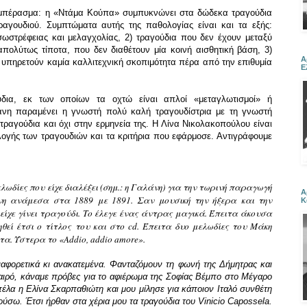
υμπέρασμα: η «Ντάμα Κούπα» συμπυκνώνει στα δώδεκα τραγούδια
ραγουδιού. Συμπτώματα αυτής της παθολογίας είναι και τα εξής:
 εσωστρέφειας και μελαγχολίας, 2) τραγούδια που δεν έχουν μεταξύ
απολύτως τίποτα, που δεν διαθέτουν μία κοινή αισθητική βάση, 3)
Α
 υπηρετούν καμία καλλιτεχνική σκοπιμότητα πέρα από την επιθυμία
Ε
δια, εκ των οποίων τα οχτώ είναι απλοί «μεταγλωτισμοί» ή
νη παραμένει η γνωστή πολύ καλή τραγουδίστρια με τη γνωστή
ραγούδια και όχι στην ερμηνεία της. Η Λίνα Νικολακοπούλου είναι
λογής των τραγουδιών και τα κριτήρια που εφάρμοσε. Αντιγράφουμε
ωδίες που είχε διαλέξει (σημ.: η Γαλάνη) για την τωρινή παραγωγή
Α
ένη ανάμεσα στα 1889 με 1891. Σαν μουσική την ήξερα και την
Κ
ίχε γίνει τραγούδι. Το έλεγε ένας άντρας μαγικά. Έπειτα άκουσα
θεί έτσι ο τίτλος του και στο cd. Έπειτα δυο μελωδίες του Μάκη
. Ύστερα το «Addio, addio amore».
αφορετικά κι ανακατεμένα. Φανταζόμουν τη φωνή της Δήμητρας και
καιρό, κάναμε πρόβες για το αφιέρωμα της Σοφίας Βέμπο στο Μέγαρο
έλα η Ελίνα Σκαρπαθιώτη και μου μίλησε για κάποιον Ιταλό συνθέτη
ούσω. Έτσι ήρθαν στα χέρια μου τα τραγούδια του Vinicio Capossela.