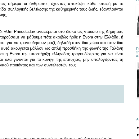
ήπως σήμερα οι άνθρωποι, έχοντας αποκόψει κάθε επαφή με το
ίδα συλλογικής βελτίωσης της καθημερινής τους ζωής, εξαντλούνται
ωής;
:
δι «Um Princelada» αναφέρεται στο δίσκο ως ντουέτο της Δήμητρας
πορούσαμε να μάθουμε πότε ακριβώς ήρθε η Evora στην Ελλάδα, ή
ο, για να τραγουδήσουν μαζί, δηλαδή στον ίδιο χώρο και στον ίδιο
ύδι αυτό ακούγεται μάλλον ως απλή προσθήκη της φωνής της Γαλάνη
Γ
Σ
ι η Evora την υποστήριξη ελληνίδας τραγουδίστριας για να είναι
α
ά όλα γίνονται για το κυνήγι της επιτυχίας, μην υπολογίζοντας τη
ικού προϊόντος και των συντελεστών του;
Α
 την όλη αυστηρότατη κριτική για το δίσκο αυτό. Δεν είναι ούτε ότι