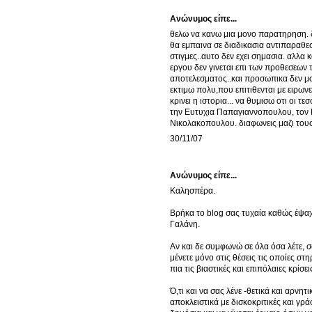
Ανώνυμος είπε...
θελω να κανω μια μονο παρατηρηση. 
θα εμπαινα σε διαδικασια αντιπαραθεσ
στιγμες..αυτο δεν εχει σημασια. αλλα 
εργου δεν γινεται επι των προθεσεων 
αποτελεσματος..και προσωπικα δεν μου
εκτιμω πολυ,που επιτιθενται με ειρων
κρινει η ιστορια... να θυμισω οτι οι 
την Ευτυχια Παπαγιαννοπουλου, τον 
Νικολακοπουλου. διαφωνεις μαζι τους? 
30/11/07
Ανώνυμος είπε...
Καλησπέρα.
Βρήκα το blog σας τυχαία καθώς έψαχ
Γαλάνη.
Αν και δε συμφωνώ σε όλα όσα λέτε, σ
μένετε μόνο στις θέσεις τις οποίες στ
πια τις βιαστικές και επιπόλαιες κρίσει
Ό,τι και να σας λένε -θετικά και αρνη
αποκλειστικά με δισκοκριτικές και γρά