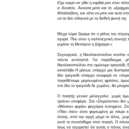
Είχε καιρό να ‘ρθει η καρδιά μου στον τόπ
ει δυνατόν. Άκουσα μετά και τη «Δραχμο
Μπαλταζάνη, και είπα να μπει και αυτό στ
να τα λέει ελληνικά με τη διεθνή φωνή της.
Μέχρι τώρα ξέραμε ότι ο ρόλος του στιχου
αγορά. Που είναι η καλλιτεχνική συνοχή 
γυρίσει τη Μεσόγειο η Δήμητρα;»
Στιχουργικά, η Νικολακοπούλου κινείται 
πάντα αντιληπτά. Για παράδειγμα, μή
Νικολακοπούλου στο ομώνυμο τραγούδι; Ε
καταλάβει.Η μήπως υπάρχει μια δυσπρόσι
ίδιο τραγούδι υπάρχει αναφορά σε «περι
παραθέτουμε μεμονωμένες φράσεις, όμως
στο ίδιο το τραγούδι δε χωράνε, θα μπορο
Ο ποιητής γενικά μελαγχολεί, χωρίς όμω
τραίνο» υποφέρει. Στα «Στερεότυπα» δεν μ
«Μάσκα» φοράει φεγγάρια λυπημένα. Στο 
«Πάει πάει» είναι φορτωμένη με πίκρα κ
λύπης, από την αρχή μέχρι το τέλος, χω
αυτό το συναίσθημα στον ποιητή. Ο πόνος
ίσως να ισχυριστεί ότι αυτός ο πόνος εί