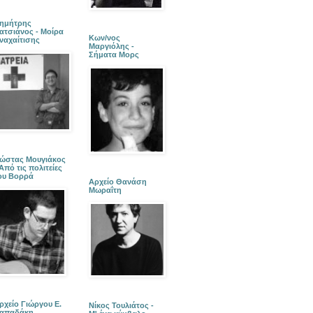
ημήτρης
ατσιάνος - Μοίρα
Κων/νος
ναχαίτισης
Μαργιόλης -
Σήματα Μορς
ώστας Μουγιάκος
 Από τις πολιτείες
ου Βορρά
Αρχείο Θανάση
Μωραΐτη
ρχείο Γιώργου Ε.
Νίκος Τουλιάτος -
απαδάκη