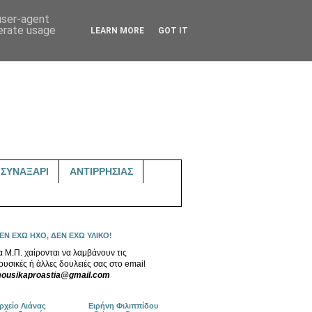
 user-agent
nerate usage
LEARN MORE
GOT IT
ΣΥΝΑΞΑΡΙ
ΑΝΤΙΡΡΗΣΙΑΣ
ΕΝ ΕΧΩ ΗΧΟ, ΔΕΝ ΕΧΩ ΥΛΙΚΟ!
α Μ.Π. χαίρονται να λαμβάνουν τις
ουσικές ή άλλες δουλειές σας στο email
ousikaproastia@gmail.com
ρχείο Λιάνας
Ειρήνη Φιλιππίδου