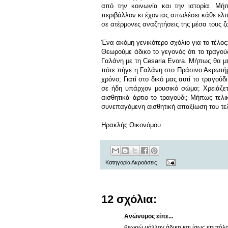
από την κοινωνία και την ιστορία. Μ
περιβάλλον κι έχοντας απωλέσει κάθε ελπ
σε ατέρμονες αναζητήσεις της μέσα τους ζ
Ένα ακόμη γενικότερο σχόλιο για το τέλος
Θεωρούμε άδικο το γεγονός ότι το τραγού
Γαλάνη με τη Cesaria Evora. Μήπως θα μ
πότε πήγε η Γαλάνη στο Πράσινο Ακρωτήρι
χρόνο; Γιατί στο δικό μας αυτί το τραγο
σε ήδη υπάρχον μουσικό σώμα; Χρειάζετα
αισθητικά άρτιο το τραγούδι; Μήπως τελικ
συνεπαγόμενη αισθητική απαξίωση του τελ
Ηρακλής Οικονόμου
Κατηγορία
Ακροάσεις
12 σχόλια:
Ανώνυμος είπε...
θεωρώ μάλλον άδικη και ίσως επιπόλαιη