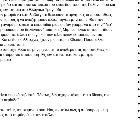
περίοδο και ούτε και κατώτερο του επιπέδου τόσο της Γαλάνη, όσο και
χουν ιστορία στο Ελληνικό Τραγούδι.
 δεν μπορώ να καταλάβω γιατί θεωρούνται αρνητικές οι προσπάθειες
οντές τους ή να αναζητήσουν άλλες πηγές έμπνευσης. Θα ήταν
η αγορά με ευπεπτα σκουπίδια μιας σαιζόν γραμμένα από τον "ίδιο"
ρόμοιους που δηλώνουν "ποιοτικοί"; Μήπως τελικά αυτού η είδους
οτιμούσατε τελικά τη σιγή και των τελευταίων εκπροσώπων του
 Και οι δυο καλλιτέχνες έχουν μια ιστορια 30ετίας. Πόσοι άλλοι
και πρωτότυποι;
ου υπάρχει. Αλλά ας μην ρίχνουμε το ανάθεμα στις προσπάθειες και
 έτοιμοι για απόσυρση. Έχουν και ένστικτο και έμπειρία.
μέτριο.
ναι φυσικά σεβαστή. Πάντως, δεν ισχυριστήκαμε ότι ο δίσκος είναι
αία περίοδο".
 στο τέλος του κειμένου σου. Ναι, πιστεύω πως η απόσυρση και η
ες από τη φθορά και την ευτέλεια.