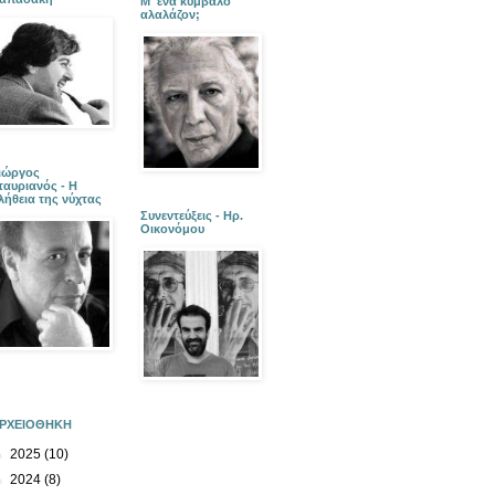
Μ' ένα κύμβαλο
αλαλάζον;
ιώργος
ταυριανός - Η
λήθεια της νύχτας
Συνεντεύξεις - Ηρ.
Οικονόμου
ΡΧΕΙΟΘΗΚΗ
►
2025
(10)
►
2024
(8)