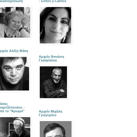
αλανδρενιώτη
- Gritos y Cantos
ρχείο Αλέξη Βάκη
Αρχείο Θανάση
Γκαϊφύλλια
άκης
καρτζόπουλος -
πό το "Άρωμα"
Αρχείο Μιχάλη
Γρηγορίου