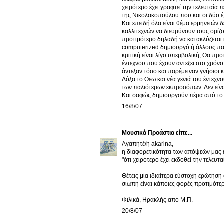
χειρότερο έχει γραφτεί την τελευταία 
της Νικολακοπούλου που και οι δύο έ
Και επειδή όλα είναι θέμα ερμηνειών
καλλιτεχνών να διευρύνουν τους ορίζ
προτιμότερο δηλαδή να κατακλύζεται 
computerized δημιουργό ή άλλους πα
κριτική είναι λίγο υπερβολική; Θα πρ
έντεχνου που έχουν αντεξει στο χρόνο;
άντεξαν τόσο και παρέμειναν γνήσιοι 
Δόξα το Θεω και νέα γενιά του έντεχν
των παλιότερων εκπροσόπων. Δεν είναι
Και σαφώς δημιουργούν πέρα από το 
16/8/07
Μουσικά Προάστια
είπε...
Αγαπητέ/ή akarina,
η διαφορετικότητα των απόψεών μας εί
"ότι χειρότερο έχει εκδοθεί την τελευτ
Θέτεις μία ιδιαίτερα εύστοχη ερώτηση
σιωπή είναι κάποιες φορές προτιμότερ
Φιλικά, Ηρακλής από Μ.Π.
20/8/07