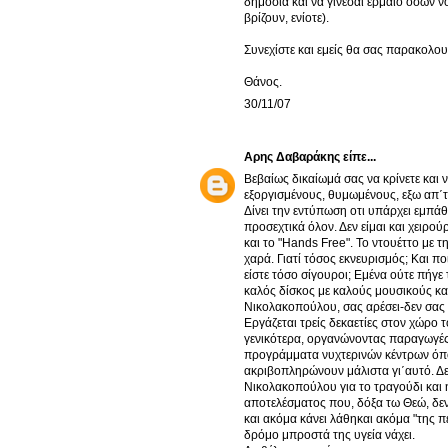
δημόσια και να γίνεσαι έρμαιο όσων ν
βρίζουν, ενίοτε).
Συνεχίστε και εμείς θα σας παρακολου
Θάνος.
30/11/07
Αρης Δαβαράκης
είπε...
Βεβαίως δικαίωμά σας να κρίνετε και 
εξοργισμένους, θυμωμένους, εξω απ΄τα
Δίνει την εντύπωση οτι υπάρχει εμπάθ
προσεχτικά όλον. Δεν είμαι και χειρο
και το "Hands Free". Το ντουέττο με 
χαρά. Γιατί τόσος εκνευρισμός; Και π
είστε τόσο σίγουροι; Εμένα ούτε πήγε 
καλός δίσκος με καλούς μουσικούς κα
Νικολακοπούλου, σας αρέσει-δεν σας α
Εργάζεται τρείς δεκαετίες στον χώρο
γενικότερα, οργανώνοντας παραγωγές,
προγράμματα νυχτερινών κέντρων όπου
ακριβοπληρώνουν μάλιστα γι΄αυτό. Δεν
Νικολακοπούλου για το τραγούδι και 
αποτελέσματος που, δόξα τω Θεώ, δεν 
και ακόμα κάνει λάθηκαι ακόμα "της πε
δρόμο μπροστά της υγεία νάχει.