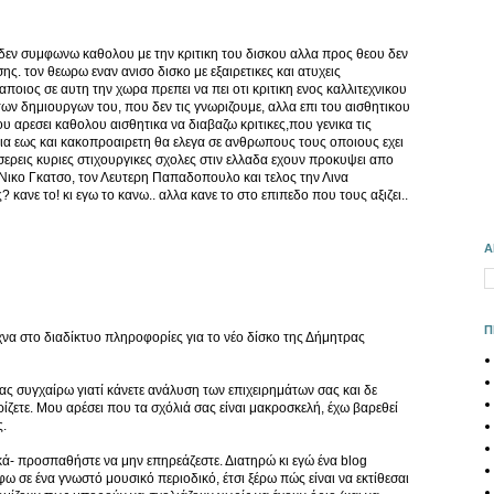
δεν συμφωνω καθολου με την κριτικη του δισκου αλλα προς θεου δεν
ης. τον θεωρω εναν ανισο δισκο με εξαιρετικες και ατυχεις
καποιος σε αυτη την χωρα πρεπει να πει οτι κριτικη ενος καλλιτεχνικου
των δημιουργων του, που δεν τις γνωριζουμε, αλλα επι του αισθητικου
 αρεσει καθολου αισθητικα να διαβαζω κριτικες,που γενικα τις
εια εως και κακοπροαιρετη θα ελεγα σε ανθρωπους τους οποιους εχει
τεσσερεις κυριες στιχουργικες σχολες στιν ελλαδα εχουν προκυψει απο
Νικο Γκατσο, τον Λευτερη Παπαδοπουλο και τελος την Λινα
κανε το! κι εγω το κανω.. αλλα κανε το στο επιπεδο που τους αξιζει..
Α
Π
να στο διαδίκτυο πληροφορίες για το νέο δίσκο της Δήμητρας
ας συγχαίρω γιατί κάνετε ανάλυση των επιχειρημάτων σας και δε
ηρίζετε. Μου αρέσει που τα σχόλιά σας είναι μακροσκελή, έχω βαρεθεί
ς.
τικά- προσπαθήστε να μην επηρεάζεστε. Διατηρώ κι εγώ ένα blog
φω σε ένα γνωστό μουσικό περιοδικό, έτσι ξέρω πώς είναι να εκτίθεσαι