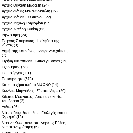
Αρχείο Θανάση Μωραΐτη
(24)
Αρχείο Λιάνας Μαλανδρενιώτη
(19)
Αρχείο Μάνου Ελευθερίου
(22)
Αρχείο Μιχάλη Γρηγορίου
(57)
Αρχείο Σωτήρη Κακίση
(82)
Βιβλιοθήκη
(24)
Γιώργος Σταυριανός - Η αλήθεια της
νύχτας
(9)
Δημήτρης Κατσιάνος - Μοίρα Αναχαίτισης
(7)
Ειρήνη Φιλιππίδου - Gritos y Cantos
(19)
Εξορμήσεις
(28)
Επί το έργον
(111)
Επικαιρότητα
(673)
Κάτω τα χέρια από το ΔΙΦΩΝΟ
(14)
Κων/νος Μαργιόλης - Σήματα Μορς
(20)
Κώστας Μουγιάκος - Από τις πολιτείες
του Βορρά
(2)
Λέξεις
(26)
Μάκης Γκαρτζόπουλος - Επιλογές από το
"Άρωμα"
(13)
Μαρίνα Κωνσταντάτου - Αόρατες Πόλεις:
Μια εικονογράφηση
(6)
Μαρτυρίες
(78)