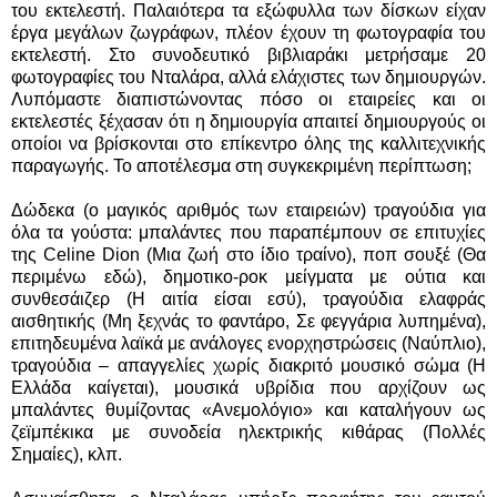
του εκτελεστή. Παλαιότερα τα εξώφυλλα των δίσκων είχαν
έργα μεγάλων ζωγράφων, πλέον έχουν τη φωτογραφία του
εκτελεστή. Στο συνοδευτικό βιβλιαράκι μετρήσαμε 20
φωτογραφίες του Νταλάρα, αλλά ελάχιστες των δημιουργών.
Λυπόμαστε διαπιστώνοντας πόσο οι εταιρείες και οι
εκτελεστές ξέχασαν ότι η δημιουργία απαιτεί δημιουργούς οι
οποίοι να βρίσκονται στο επίκεντρο όλης της καλλιτεχνικής
παραγωγής. Το αποτέλεσμα στη συγκεκριμένη περίπτωση;
Δώδεκα (ο μαγικός αριθμός των εταιρειών) τραγούδια για
όλα τα γούστα: μπαλάντες που παραπέμπουν σε επιτυχίες
της Celine Dion (Μια ζωή στο ίδιο τραίνο), ποπ σουξέ (Θα
περιμένω εδώ), δημοτικο-ροκ μείγματα με ούτια και
συνθεσάιζερ (Η αιτία είσαι εσύ), τραγούδια ελαφράς
αισθητικής (Μη ξεχνάς το φαντάρο, Σε φεγγάρια λυπημένα),
επιτηδευμένα λαϊκά με ανάλογες ενορχηστρώσεις (Ναύπλιο),
τραγούδια – απαγγελίες χωρίς διακριτό μουσικό σώμα (Η
Ελλάδα καίγεται), μουσικά υβρίδια που αρχίζουν ως
μπαλάντες θυμίζοντας «Ανεμολόγιο» και καταλήγουν ως
ζεϊμπέκικα με συνοδεία ηλεκτρικής κιθάρας (Πολλές
Σημαίες), κλπ.