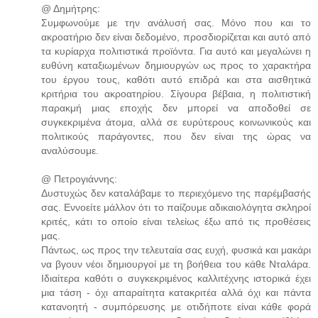
@ Δημήτρης:
Συμφωνούμε με την ανάλυσή σας. Μόνο που και το
ακροατήριο δεν είναι δεδομένο, προσδιορίζεται και αυτό από
τα κυρίαρχα πολιτιστικά προϊόντα. Για αυτό και μεγαλώνει η
ευθύνη καταξιωμένων δημιουργών ως προς το χαρακτήρα
του έργου τους, καθότι αυτό επιδρά και στα αισθητικά
κριτήρια του ακροατηρίου. Σίγουρα βέβαια, η πολιτιστική
παρακμή μιας εποχής δεν μπορεί να αποδοθεί σε
συγκεκριμένα άτομα, αλλά σε ευρύτερους κοινωνικούς και
πολιτικούς παράγοντες, που δεν είναι της ώρας να
αναλύσουμε.
@ Πετρογιάννης:
Δυστυχώς δεν καταλάβαμε το περιεχόμενο της παρέμβασής
σας. Εννοείτε μάλλον ότι το παίζουμε αδικαιολόγητα σκληροί
κριτές, κάτι το οποίο είναι τελείως έξω από τις προθέσεις
μας.
Πάντως, ως προς την τελευταία σας ευχή, φυσικά και μακάρι
να βγουν νέοι δημιουργοί με τη βοήθεια του κάθε Νταλάρα.
Ιδιαίτερα καθότι ο συγκεκριμένος καλλιτέχνης ιστορικά έχει
μια τάση - όχι απαραίτητα κατακριτέα αλλά όχι και πάντα
κατανοητή - συμπόρευσης με οτιδήποτε είναι κάθε φορά