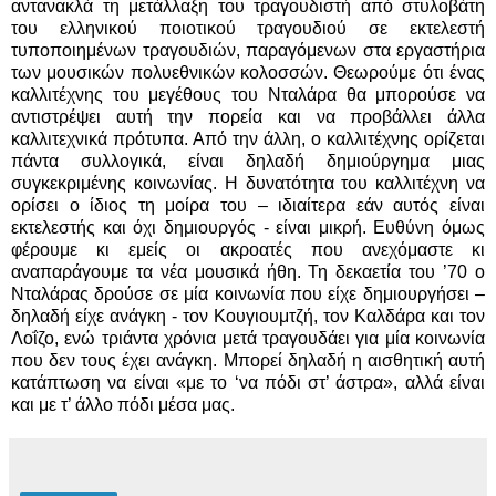
αντανακλά τη μετάλλαξη του τραγουδιστή από στυλοβάτη
του ελληνικού ποιοτικού τραγουδιού σε εκτελεστή
τυποποιημένων τραγουδιών, παραγόμενων στα εργαστήρια
των μουσικών πολυεθνικών κολοσσών. Θεωρούμε ότι ένας
καλλιτέχνης του μεγέθους του Νταλάρα θα μπορούσε να
αντιστρέψει αυτή την πορεία και να προβάλλει άλλα
καλλιτεχνικά πρότυπα. Από την άλλη, ο καλλιτέχνης ορίζεται
πάντα συλλογικά, είναι δηλαδή δημιούργημα μιας
συγκεκριμένης κοινωνίας. Η δυνατότητα του καλλιτέχνη να
ορίσει ο ίδιος τη μοίρα του – ιδιαίτερα εάν αυτός είναι
εκτελεστής και όχι δημιουργός - είναι μικρή. Ευθύνη όμως
φέρουμε κι εμείς οι ακροατές που ανεχόμαστε κι
αναπαράγουμε τα νέα μουσικά ήθη. Τη δεκαετία του ’70 ο
Νταλάρας δρούσε σε μία κοινωνία που είχε δημιουργήσει –
δηλαδή είχε ανάγκη - τον Κουγιουμτζή, τον Καλδάρα και τον
Λοΐζο, ενώ τριάντα χρόνια μετά τραγουδάει για μία κοινωνία
που δεν τους έχει ανάγκη. Μπορεί δηλαδή η αισθητική αυτή
κατάπτωση να είναι «με το ‘να πόδι στ’ άστρα», αλλά είναι
και με τ’ άλλο πόδι μέσα μας.