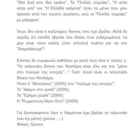
"Μια ζωή στο ίδιο τραίνο". Τα "Πολλές σημαίες", "Η αιτία
είσαι εσύ" και "Η Ελλάδα καίγεται" ήταν τα μόνα που μου
άρεσαν από την πρώτη ακρόαση, ενώ οι "Πολλές σημαίες"
με μάγεψαν!
Ίσως δεν είναι ο καλύτερος δίσκος που έχει βγάλει. Αλλά δε
νομίζω ότι επειδή έβγαλε ένα δίσκο που ενδεχωμένως να
μην είναι τόσο καλός (σαν σύνολο) πρέπει και να τον
"διαγράψουμε"!
Επίσης δε συμφωνώ καθόλου με αυτό που είπε ο πάνος χ.
"Οι τελευταίοι δίσκοι του Νταλάρα είναι όλο και πιο "μέσα
στο πνεύμα της εποχής"..." Γιατί: ποιοί είναι οι τελευταίοι
δίσκοι του Νταλάρα;
Ήταν η "Μεσόγειος" (2005) στο "πνεύμα της εποχής";
Το "Δάκρυ στο γυαλί" (2006);
Τα "Έρημα χωριά" (2006);
Η "Ρωμιοσύνη-Άξιον Εστί" (2006);
Γιά ξανασκεφτείτε λίγο τι διαμάντια έχει βγάλει τα τελευταία
(και όχι μόνο) χρόνια... ;-)
Φιλικά, Χρύσα.