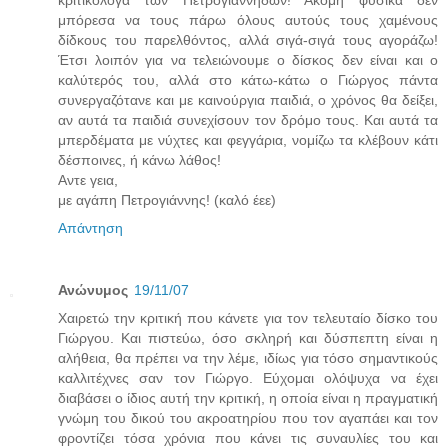
μπόρεσα να τους πάρω όλους αυτούς τους χαμένους
δίδκους του παρελθόντος, αλλά σιγά-σιγά τους αγοράζω!
Έτσι λοιπόν για να τελειώνουμε ο δίσκος δεν είναι και ο
καλύτερός του, αλλά στο κάτω-κάτω ο Γιώργος πάντα
συνεργαζότανε και με καινούργια παιδιά, ο χρόνος θα δείξει,
αν αυτά τα παιδιά συνεχίσουν τον δρόμο τους. Και αυτά τα
μπερδέματα με νύχτες και φεγγάρια, νομίζω τα κλέβουν κάτι
δέσποινες, ή κάνω λάθος!
Αντε γεια,
με αγάπη Πετρογιάννης! (καλό έεε)
Απάντηση
Ανώνυμος
19/11/07
Χαιρετώ την κριτική που κάνετε για τον τελευταίο δίσκο του
Γιώργου. Και πιστεύω, όσο σκληρή και δύσπεπτη είναι η
αλήθεια, θα πρέπει να την λέμε, ιδίως για τόσο σημαντικούς
καλλιτέχνες σαν τον Γιώργο. Εύχομαι ολόψυχα να έχει
διαβάσει ο ίδιος αυτή την κριτική, η οποία είναι η πραγματική
γνώμη του δικού του ακροατηρίου που τον αγαπάει και τον
φροντίζει τόσα χρόνια που κάνει τις συναυλίες του και