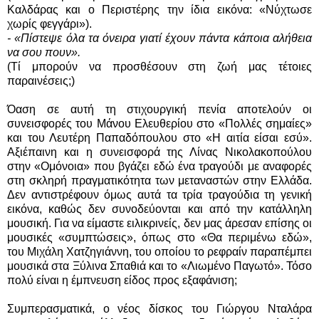
Καλδάρας και ο Περιστέρης την ίδια εικόνα: «Νύχτωσε
χωρίς φεγγάρι»).
- «Πίστεψε όλα τα όνειρα γιατί έχουν πάντα κάποια αλήθεια
να σου πουν».
(Τί μπορούν να προσθέσουν στη ζωή μας τέτοιες
παραινέσεις;)
Όαση σε αυτή τη στιχουργική πενία αποτελούν οι
συνεισφορές του Μάνου Ελευθερίου στο «Πολλές σημαίες»
και του Λευτέρη Παπαδόπουλου στο «Η αιτία είσαι εσύ».
Αξιέπαινη και η συνεισφορά της Λίνας Νικολακοπούλου
στην «Ομόνοια» που βγάζει εδώ ένα τραγούδι με αναφορές
στη σκληρή πραγματικότητα των μεταναστών στην Ελλάδα.
Δεν αντιστρέφουν όμως αυτά τα τρία τραγούδια τη γενική
εικόνα, καθώς δεν συνοδεύονται και από την κατάλληλη
μουσική. Για να είμαστε ειλικρινείς, δεν μας άρεσαν επίσης οι
μουσικές «συμπτώσεις», όπως στο «Θα περιμένω εδώ»,
του Μιχάλη Χατζηγιάννη, του οποίου το ρεφραίν παραπέμπει
μουσικά στα Ξύλινα Σπαθιά και το «Λιωμένο Παγωτό». Τόσο
πολύ είναι η έμπνευση είδος προς εξαφάνιση;
Συμπερασματικά, ο νέος δίσκος του Γιώργου Νταλάρα