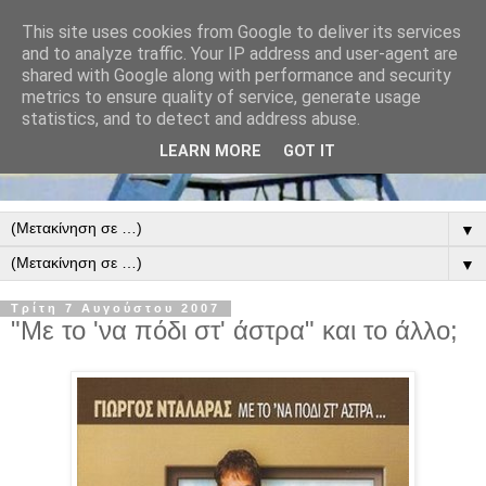
This site uses cookies from Google to deliver its services
and to analyze traffic. Your IP address and user-agent are
shared with Google along with performance and security
metrics to ensure quality of service, generate usage
statistics, and to detect and address abuse.
LEARN MORE
GOT IT
▼
▼
Τρίτη 7 Αυγούστου 2007
"Με το 'να πόδι στ' άστρα" και το άλλο;