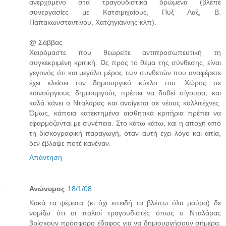
ανερχόμενο στα τραγουδιστικά δρώμενα (βλέπε
συνεργασίες με Κατσιμιχαίους, Πυξ Λαξ, Β.
Παπακωνσταντίνου, Χατζηγιάννης κλπ).
@ Σάββας
Χαιρόμαστε που θεωρείτε αντιπροσωπευτική τη
συγκεκριμένη κριτική. Ως προς το θέμα της σύνθεσης, είναι
γεγονός ότι και μεγάλο μέρος των συνθετών που αναφέρετε
έχει κλείσει τον δημιουργικό κύκλο του. Χώρος σε
καινούργιους δημιουργούς πρέπει να δοθεί σίγουρα, και
καλά κάνει ο Νταλάρας και ανοίγεται σε νέους καλλιτέχνες.
Όμως, κάποια κατεκτημένα αισθητικά κριτήρια πρέπει να
εφαρμόζονται με συνέπεια. Στο κάτω κάτω, και η αποχή από
τη δισκογραφική παραγωγή, όταν αυτή έχει λόγο και αιτία,
δεν έβλαψε ποτέ κανέναν.
Απάντηση
Ανώνυμος
18/1/08
Κακά τα ψέματα (κι όχι επειδή τα βλέπω όλα μαύρα) δε
νομίζω ότι οι παλιοί τραγουδιστές όπως ο Νταλάρας
βρίσκουν πρόσφορο έδαφος για να δημιουργήσουν σήμερα.