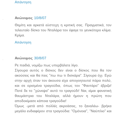
Απάντηση
Ανώνυμος
10/8/07
Θεμίτη και αρκετά εύστοχη η κριτική σας. Πραγματικά, τον
τελευταίο δίσκο του Νταλάρα τον έφαγε το γενικότερο κλίμα.
Κρίμα.
Απάντηση
Ανώνυμος
30/8/07
Ρε παιδιά, νομίζω πως υπερβάλετε λίγο.
Σίγουρα αυτός ο δίσκος δεν είναι ο δίσκος που θα τον
ακούσεις και θα πεις "πω πω τι δισκάρα". Σίγουρα όχι. Εγώ
στην αρχή όταν τον άκουσα είχα απογοητευτεί πάρα πολύ,
και σε ορισμένα τραγούδια, όπως τον "Φαντάρο" έβριζα!
Ποτέ δε το "χώνεψα" αυτό το τραγούδι! Ναι, είμαι φανατική
θαυμάστρια του Νταλάρα, αλλά ήμουν η πρώτη που
αποδοκίμασε κάποια τραγούδια!
Όμως -μετά από πολλές ακροάσεις, το ξαναλέω- βρήκα
μεγάλο ενδιαφέρον στα τραγούδια: "Ομόνοια", "Ναύπλιο" και