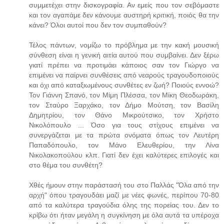
συμμετέχει στην δισκογραφία. Αν εμείς που τον σεβόμαστε
και τον αγαπάμε δεν κάνουμε αυστηρή κριτική, ποιός θα την
κάνει? Όλοι αυτοί που δεν τον συμπαθούν?
Τέλος πάντων, νομίζω το πρόβλημα με την κακή μουσική
σύνθεση είναι η γενική αιτία αυτού που συμβαίνει. Δεν ξέρω
γιατί πρέπει να προτιμάει κάποιος σαν τον Γιώργο να
επιμένει να παίρνει συνθέσεις από νεαρούς τραγουδοποιούς
και όχι από καταξιωμένους συνθέτες εν ζωή? Ποιούς εννοώ?
Τον Γιάννη Σπανό, τον Μίμη Πλέσσα, τον Μίκη Θεοδωράκη,
τον Σταύρο Ξαρχάκο, τον Δήμο Μούτση, τον Βασίλη
Δημητρίου, τον Θάνο Μικρούτσικο, τον Χρήστο
Νικολόπουλο ... Όσο για τους στίχους επιμένει να
συνεργάζεται με τα πρώτα ονόματα όπως τον Λευτέρη
Παπαδόπουλο, τον Μάνο Ελευθερίου, την Λίνα
Νικολακοπούλου κλπ. Γιατί δεν έχει καλύτερες επιλογές και
στο θέμα του συνθέτη?
Χθές ήμουν στην παράστασή του στο Παλλάς "Όλα από την
αρχή" όπου τραγουδάει μαζί με νέες φωνές, περίπου 70-80
από τα καλύτερα τραγούδια όλης της πορείας του. Δεν το
κρίβω ότι ήταν μεγάλη η συγκίνηση με όλα αυτά τα υπέροχα