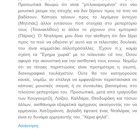
Προσωπικά θεωρώ ότι είναι "μπλοκαρισμένοι" στο νέο
μουσικό ρεύμα της εποχής και δεν ξέρουν προς τα πού να
βαδίσουν. Κάποιοι τείνουν προς το λεγόμενο έντεχνο
(Μητσιάς) άλλοι εντάσουν ποπ στοιχεία στο ρεπερτόριο
τους (Τσανακλίδου) κι άλλοι το ρίχνουν στο εμπορικό
(Πάριος). Ο Νταλάρας μου δίνει την αίσθηση ότι δεν ξέρει
προς τα πού να οδεύσει γι' αυτό και οι τελευταίες δουλειές
του είναι κομματάκι..αλλοπρόσαλλες. Έχουν π.χ. καμία
σχέση τα "Έρημα χωριά" με το τελευταίο cd του; Όσον
αφορά την ακουστική και την αισθητική τους εννοώ. Νομίζω
ότι σε τέτοιες περιπτώσεις είναι προτιμότερη η σιωπή,
δισκογραφικά τουλάχιστον. Ούτε θα τον κατηγορούσε
κανείς, νομίζω, αν επέλεγε να εμφανιζόταν περιστασιακά σε
κάποιες μουσικές σκηνές ή σε συναυλίες βασισμένες στο
πλούσιο ρεπερτόριο του. Προσωπικά, μετά από τραγούδια
των Κουγιουμτζή, Λοϊζου, Καλδάρα, Θεοδωράκη και τόσων
άλλων, αισθάνομαι εξαιρετικά αμήχανος ακούγοντάς τον να
ερμηνεύει..Χατζηγιάννη. Δηλαδή έφτασε ένας Νταλάρας να
είναι εν δυνάμει ερμηνευτής του.."Χέρια ψηλά";
Απάντηση