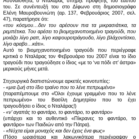
Ασυναίσθητα, ο Νταλάρας υπήρξε προφήτης του εαυτού
του. Σε συνέντευξή του στο Δίφωνο στη δημοσιογράφο
Ελένη Μαυροβουνιώτη (αρ. 137, Φεβρουάριος 2007, σελ.
47), παρατήρησε ότι:
«του κόσμου…δεν του αρέσουν πια τα μικρασιάτικα, τα
ρεμπέτικα. Του αρέσει το βιομηχανοποιημένο τραγούδι, που
μοιάζει λίγο ραπ, λίγο καψουροτράγουδο, λίγο βλάχοντίσκο,
λίγο αραβο…κάτι».
Αυτό το βιομηχανοποιημένο τραγούδι που περιέγραφε
κριτικά ο Νταλάρας τον Φεβρουάριο του 2007 είναι το ίδιο
τραγούδι που τραγούδησε ο ίδιος «με το ‘να πόδι στ’ άστρα»
μερικούς μήνες μετά.
Στιχουργικά διαπιστώνουμε αρκετές κοινοτυπίες:
- «μια ζωή στο ίδιο τραίνο που το λένε πεπρωμένο»
(παραπέμπουμε στο «Όλοι έχουμε γραμμένο που το λένε
πεπρωμένο» του Βασίλη Δημητρίου που το έχει
τραγουδήσει ο ίδιος ο Νταλάρας!)
- «ν’ αγαπάς το φαντάρο, το φαντάρο, το φαντάρο»
(υπάρχει και το αυθεντικό «Πίκρανες το φαντάρο, το
φαντάρο» των Παιδιών από την Πάτρα).
- «Νύχτα είμαι μοναχός και δεν έχεις ένα φως»
(Πόσο ωραιότερα και λακωνικότερα περιέγραψαν ο