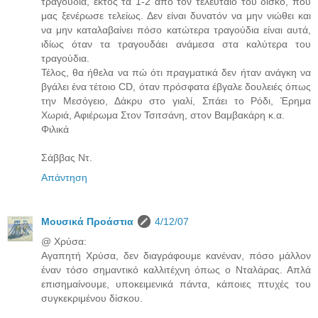
τραγούδια, εκτός τα 1-2 από τον τελευταίο του δίσκο, που
μας ξενέρωσε τελείως. Δεν είναι δυνατόν να μην νιώθει και
να μην καταλαβαίνει πόσο κατώτερα τραγούδια είναι αυτά,
ιδίως όταν τα τραγουδάει ανάμεσα στα καλύτερα του
τραγούδια.
Τέλος, θα ήθελα να πώ ότι πραγματικά δεν ήταν ανάγκη να
βγάλει ένα τέτοιο CD, όταν πρόσφατα έβγαλε δουλειές όπως
την Μεσόγειο, Δάκρυ στο γιαλί, Σπάει το Ρόδι, Έρημα
Χωριά, Αφιέρωμα Στον Τσιτσάνη, στον Βαμβακάρη κ.α.
Φιλικά
Σάββας Ντ.
Απάντηση
Μουσικά Προάστια
4/12/07
@ Χρύσα:
Αγαπητή Χρύσα, δεν διαγράφουμε κανέναν, πόσο μάλλον
έναν τόσο σημαντικό καλλιτέχνη όπως ο Νταλάρας. Απλά
επισημαίνουμε, υποκειμενικά πάντα, κάποιες πτυχές του
συγκεκριμένου δίσκου.