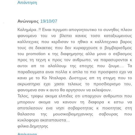
Απάντηση
Ανώνυμος
19/10/07
Καλημέρα..!! Ειναι πργματι απογοητευτικο το συνηθες πλεον
φαινομενο του να βλεπει κανεις τοσο καταξιωμενους
καλλιτεχνες που κερδισαν το ηθικο κ καλλιτεχνικο βαρος
τους σε δεκαετιες που δεν κυριαρχουσε ο βομβαρισδμος
του promotion κ της διαφημησης αλλα μονο ο σεβασμος
προς τη τεχνη κ προς τον ανθρωπο, να παρασυρονται κ
αυτοι απ το αλαλλουμ της εποχης που ζουμε.... Τα
παραδειγματα ειναι πολλα κ απλα το πιο προσφατο εχει να
κανει με το Κο Νταλαρα. Δυστιχως απ τη στιγμη που το
ακρωατηριο εχει χασει τελειως το προσδιορισμο του,
φαινομενα σαν κ αυτο θα αργησουν να εκλειψουν.
Τελος, τρεφω ακομα ελπιδες οτι υπαρχουν ανθρωποι που
μπορουν ακομα να κανουν τη διαφορα κ εστω να
αποτελεσουν ενα νησι σοβαροτητας κ ποιοτητας στη
θαλασσα της μουσικοβιομηχανικης σαβουρας που
κυκλοφορει ακαταπαυστα...
φιλικα Δημητρης
Απάντηση