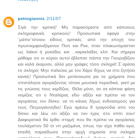
petrogiannis
2/11/07
Σιγά την κριτική! Μη παρασύρεστε από κάποιους
σκληροφανείς κριτικούς! Προσωπικά έφαγα στην
¨μάπα΄τέτοιου είδους κριτικές. από την εποχή του
πρωτοεμφανιζόμενου Ποπ και Ροκ, όταν πλακωνόμασταν
ως λαϊκοί ή ροκάδες και ...καρεκλάδες κλπ. Και σήμερα
μάθαμε οτι οι κύριοι αυτοί έβλεπαν πάντα την Γιουροβίζιον
και καλά έκαμναν, αλλά μην γράφες τόσο σκληρά! Σ΄αρέσει
το σκληρό; Μην παλεύεις με τον Χάρο δίχως να στο ζητήσει
κανείς! Προσωπικά δεν μετάνοιωσα για τα χρήματα που
σπατάλησα αγοράζοντας τέτοια μουσικά περιοδικά, γιατί με
τις γνώσεις τους κερδίζεις. Θέλει μόνο, αν σε κάποια φάση
νομίζεις οτι ο Νταλάρας εδώ αξίζει και πρέπει να τον
αγοράσεις τον δίσκο, να το κάνεις δίχως ενδοιασμούς για
τους Πετρογιάννηδες! Εγώ αρέσω 8 τραγούδια από τον
δίσκο και λέω οτι αξίζει να τον έχεις στο σπίτι σου!
Διαφορετικά θα έρθει στιγμή που θα πρέπει να αγοράσεις
τουλάχιστον 50 σι ντι μαζεμένα, όπως την είχα πάθει εγώ,
επειδή παραέδωσα στην αρχή σημασία στα σκληρά
κριτικόλογα των Πετρογιάννηδων! Ακόμη φυσικά δεν