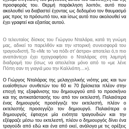
προσφοράς του. Θερμή παράκληση λοιπόν, αυτό που
ακολουθεί να διαβαστεί έχοντας ως δεδομένο τον θαυμασμό
μας προς το πρόσωπό του, και ίσως αυτό που ακολουθεί να
έχει γραφτεί και εξαιτίας αυτού.
Ο τελευταίος δίσκος του Γιώργου Νταλάρα, κατά τη γνώμη
μας, αδικεί το παρελθόν και την ιστορική συνεισφορά του
τραγουδιστή. Το «Με το ‘να πόδι στ’ άστρα» αποτελει ό,τι πιο
αναπάντεχο έχει ηχογραφήσει ο Νταλάρας στη λαμπρή
διαδρομή του (ίσως να απειλείται μόνο από τo «με λένε
Πόπη σαν τη γιαγιά μου την Καλλιόπη…»).
Ο Γιώργος Νταλάρας της μελαγχολικής νιότης μας και των
ευαίσθητων συνθετών του 60 κι 70 βρίσκεται πλέον στην
εποχή της εξαφάνισης του δημιουργού από το προσκήνιο
και της αντικατάστασής του από τον εκτελεστή. Παλαιότερα
ένας δημιουργός προσέγγιζε τον εκτελεστή, πλέον ο
εκτελεστής προσεγγίζει τον δημιουργό. Παλαιότερα ο
δημιουργός έφτιαχνε μία ενότητα τραγουδιών και την
εξέφραζε μέσω του εκτελεστή, πλέον ο δημιουργός δίνει ένα
τραγούδι από εδώ και ένα από εκεί, ανάλογα με τις ορέξεις