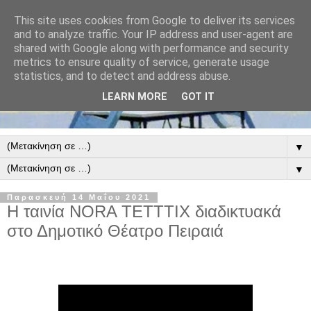
This site uses cookies from Google to deliver its services
and to analyze traffic. Your IP address and user-agent are
shared with Google along with performance and security
metrics to ensure quality of service, generate usage
statistics, and to detect and address abuse.
LEARN MORE
GOT IT
▼
▼
Παρασκευή 14 Μαΐου 2021
Η ταινία NORA TETTTIX διαδικτυακά
στο Δημοτικό Θέατρο Πειραιά