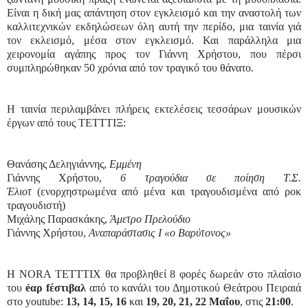
Είναι η δική μας απάντηση στον εγκλεισμό και την αναστολή των
καλλιτεχνικών εκδηλώσεων όλη αυτή την περίδο, μια ταινία γιά
τον εκλεισμό, μέσα στον εγκλεισμό. Και παράλληλα μια
χειρονομία αγάπης προς τον Γιάννη Χρήστου, που πέρσι
συμπληρώθηκαν 50 χρόνια από τον τραγικό του θάνατο.
Η ταινία περιλαμβάνει πλήρεις εκτελέσεις τεσσάρων μουσικών
έργων από τους ΤΕΤΤΤΙΞ:
Θανάσης Δεληγιάννης,
Εμμένη
Γιάννης Χρήστου,
6 τραγούδια σε ποίηση Τ.Σ.
Έλιοτ
(ενορχηστρωμένα από μένα και τραγουδισμένα από ροκ
τραγουδιστή)
Μιχάλης Παρασκάκης,
Άμετρο Πρελούδιο
Γιάννης Χρήστου,
Αναπαράστασις Ι «ο Βαρύτονος»
Η NORA TETTTIX θα προβληθεί 8 φορές δωρεάν στο πλαίσιο
του
éαρ fέστιβαλ
από το κανάλι του Δημοτικού Θεάτρου Πειραιά
στο youtube:
13, 14, 15, 16
και
19, 20, 21, 22 Μαΐου
, στις
21:00
.