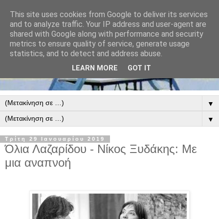
This site uses cookies from Google to deliver its services
and to analyze traffic. Your IP address and user-agent are
shared with Google along with performance and security
metrics to ensure quality of service, generate usage
statistics, and to detect and address abuse.
LEARN MORE
GOT IT
▼
▼
Τρίτη 29 Ιανουαρίου 2019
Όλια Λαζαρίδου - Νίκος Ξυδάκης: Με
μια αναπνοή