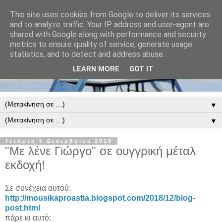
This site uses cookies from Google to deliver its services
and to analyze traffic. Your IP address and user-agent are
shared with Google along with performance and security
metrics to ensure quality of service, generate usage
statistics, and to detect and address abuse.
LEARN MORE
GOT IT
▼
▼
Τετάρτη 5 Δεκεμβρίου 2018
"Με λένε Γιώργο" σε ουγγρική μέταλ
εκδοχή!
Σε συνέχεια αυτού:
http://mousikaproastia.blogspot.com/2018/12/blog-
post.html
πάρε κι αυτό: