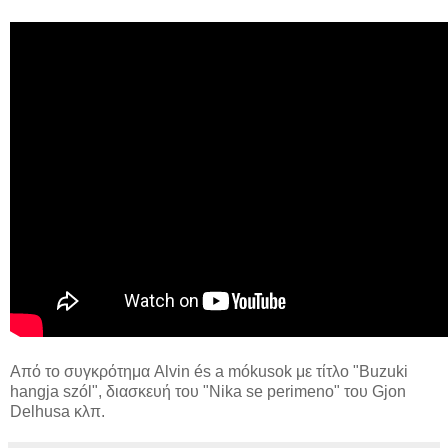
Από το συγκρότημα Alvin és a mókusok με τίτλο "Buzuki
hangja szól", διασκευή του "Nika se perimeno" του Gjon
Delhusa κλπ.