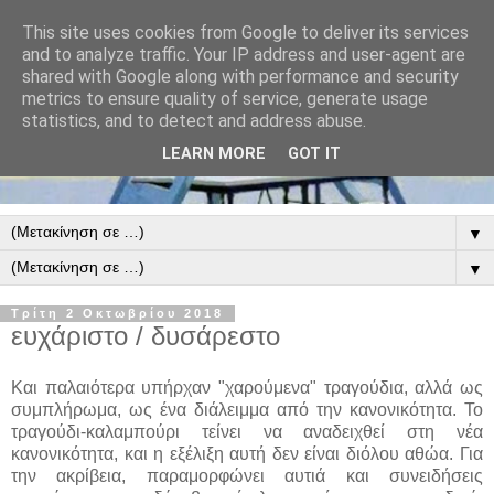
This site uses cookies from Google to deliver its services
and to analyze traffic. Your IP address and user-agent are
shared with Google along with performance and security
metrics to ensure quality of service, generate usage
statistics, and to detect and address abuse.
LEARN MORE
GOT IT
▼
▼
Τρίτη 2 Οκτωβρίου 2018
ευχάριστο / δυσάρεστο
Και παλαιότερα υπήρχαν "χαρούμενα" τραγούδια, αλλά ως
συμπλήρωμα, ως ένα διάλειμμα από την κανονικότητα. Το
τραγούδι-καλαμπούρι τείνει να αναδειχθεί στη νέα
κανονικότητα, και η εξέλιξη αυτή δεν είναι διόλου αθώα. Για
την ακρίβεια, παραμορφώνει αυτιά και συνειδήσεις