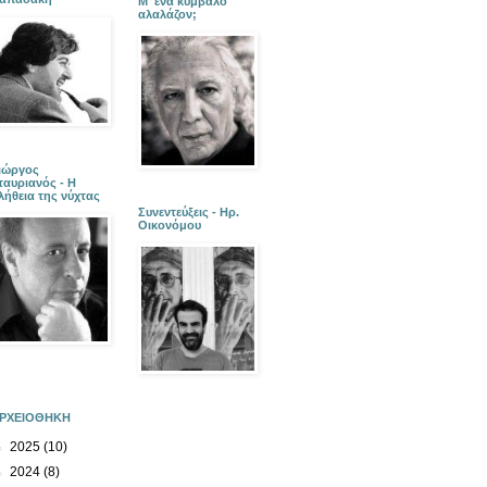
Μ' ένα κύμβαλο
αλαλάζον;
ιώργος
ταυριανός - Η
λήθεια της νύχτας
Συνεντεύξεις - Ηρ.
Οικονόμου
ΡΧΕΙΟΘΗΚΗ
►
2025
(10)
►
2024
(8)