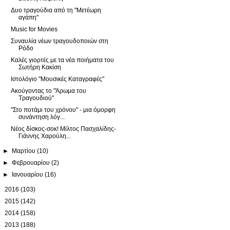
Δυο τραγούδια από τη "Μετέωρη
αγάπη"
Music for Movies
Συναυλία νέων τραγουδοποιών στη
Ρόδο
Καλές γιορτές με τα νέα ποιήματα του
Σωτήρη Κακίση
Ιστολόγιο "Μουσικές Καταγραφές"
Ακούγοντας το "Άρωμα του
Τραγουδιού"
"Στο ποτάμι του χρόνου" - μια όμορφη
συνάντηση λόγ...
Νέος δίσκος-σοκ! Μίλτος Πασχαλίδης-
Γιάννης Χαρούλη...
►
Μαρτίου
(10)
►
Φεβρουαρίου
(2)
►
Ιανουαρίου
(16)
►
2016
(103)
►
2015
(142)
►
2014
(158)
►
2013
(188)