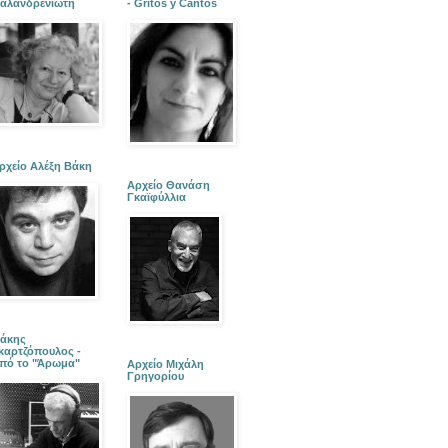
αλανδρενιώτη
- Gritos y Cantos
ρχείο Αλέξη Βάκη
Αρχείο Θανάση
Γκαϊφύλλια
άκης
καρτζόπουλος -
πό το "Άρωμα"
Αρχείο Μιχάλη
Γρηγορίου