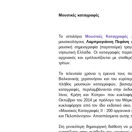
Μουσικές καταγραφές
Το ιστολόγιο
Μουσικές Καταγραφές
λ
μουσικολόγους
Λαμπρογιάννη Πεφάνη
μουσική σημειογραφία (παρτιτούρα) τρ
νησιωτική Ελλάδα. Οι καταγραφές παραπέ
αρχειακές και εμπλουτίζονται με σταθερ
τρίτων.
Τα τελευταία χρόνια η έρευνά τους π
Βαλκανικής χερσονήσου και του ευρύτερ
πλήθος μουσικών καταγραφών, βασισμέ
καταγραφές, περιλαμβάνονται στην έκδο
Ιόνιο, Κρήτη και Κύπρο» που κυκλοφό
Οκτώβριο του 2014 με πρόλογο του Μάρκο
κυκλοφόρησε από τον ίδιο εκδοτικό οίκο
«Μουσικές Καταγραφές ΙI - 200 οργανικο
και Πελοπόννησο». Αποσπάσματα αυτής της
Στη γενικότερη δημιουργική διάθεση να 
εντοπίζεται στην ανάδειξη του μουσικού