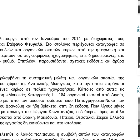
Α
Ε
ειτουργεί από τον Ιανουάριο του 2014 με διαχειριστές τους
και
Στέφανο Φευγαλά
. Στο ιστολόγιο περιέχονται καταγραφές σε
αγουδιών και οργανικών σκοπών κυρίως από την ηπειρωτική και
μπουν σε συγκεκριμένες ηχογραφήσεις, είτε δημοσιευμένες, είτε
ό ρυθμό. Επιπλέον, παρουσιάζονται σχετικές εκδόσεις και άρθρα
εριλαμβάνει τη συστηματική μελέτη των οργανικών σκοπών της
ου χώρου της Ανατολικής Μεσογείου, κατά την οποία παράγεται
Α
νες κυρίως σε παλιές ηχογραφήσεις. Κάποιες από αυτές τις
Κ
ση «Μουσικές Καταγραφές Ι - 184 οργανικοί σκοποί από Αιγαίο,
ρησε από τον μουσικό εκδοτικό οίκο Παπαγρηγορίου-Νάκα τον
υ Δραγούμη και ήδη βρίσκεται στην 3η έκδοση. Πριν λίγους μήνες
, με πρόλογο του Γιώργου Κωνστάντζου, ο δεύτερος τόμος με τίτλο
ί σκοποί από Θράκη, Μακεδονία, Ήπειρο, Θεσσαλία, Στερεά Ελλάδα
 εργασίας δημοσιεύονται και στο ιστολόγιο.
μελετηθεί ο λαϊκός πολιτισμός, η συμβολή αυτών των καταγραφών
 ύφους των παλιότερων γενεών. Σε αυτό το ύφος αντανακλάται το