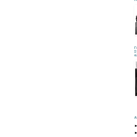
Γ
Σ
α
Α