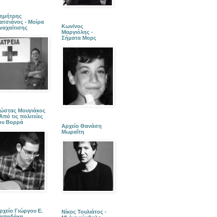
ημήτρης
ατσιάνος - Μοίρα
Κων/νος
ναχαίτισης
Μαργιόλης -
Σήματα Μορς
ώστας Μουγιάκος
 Από τις πολιτείες
ου Βορρά
Αρχείο Θανάση
Μωραΐτη
ρχείο Γιώργου Ε.
Νίκος Τουλιάτος -
απαδάκη