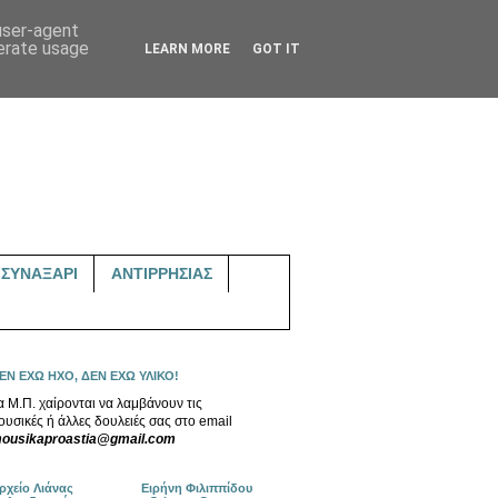
 user-agent
nerate usage
LEARN MORE
GOT IT
ΣΥΝΑΞΑΡΙ
ΑΝΤΙΡΡΗΣΙΑΣ
ΕΝ ΕΧΩ ΗΧΟ, ΔΕΝ ΕΧΩ ΥΛΙΚΟ!
α Μ.Π. χαίρονται να λαμβάνουν τις
ουσικές ή άλλες δουλειές σας στο email
ousikaproastia@gmail.com
ρχείο Λιάνας
Ειρήνη Φιλιππίδου