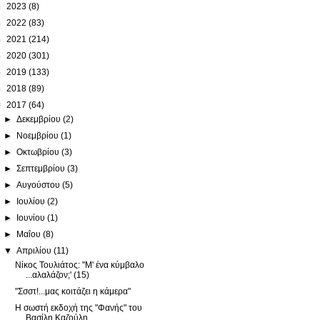
►
2023
(8)
►
2022
(83)
►
2021
(214)
►
2020
(301)
►
2019
(133)
►
2018
(89)
▼
2017
(64)
►
Δεκεμβρίου
(2)
►
Νοεμβρίου
(1)
►
Οκτωβρίου
(3)
►
Σεπτεμβρίου
(3)
►
Αυγούστου
(5)
►
Ιουλίου
(2)
►
Ιουνίου
(1)
►
Μαΐου
(8)
▼
Απριλίου
(11)
Νίκος Τουλιάτος: "Μ' ένα κύμβαλο
...αλαλάζον;' (15)
"Σσστ!...μας κοιτάζει η κάμερα"
Η σωστή εκδοχή της "Φανής" του
Βασίλη Καζούλη