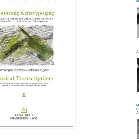
Μ
Α
Μ
Γ
Α