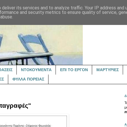
deliver its services and to analyze traffic. Your IP address and
formance and security metrics to ensure quality of service, ge
 abuse.
ΟΑΣΕΙΣ
ΝΤΟΚΟΥΜΕΝΤΑ
ΕΠΙ ΤΟ ΕΡΓΟΝ
ΜΑΡΤΥΡΙΕΣ
ΕΣ
ΦΥΛΛΑ ΠΟΡΕΙΑΣ
Δ
Τ
αταγραφές"
μ
m
Α