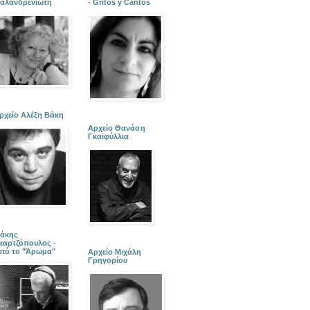
αλανδρενιώτη
- Gritos y Cantos
ρχείο Αλέξη Βάκη
Αρχείο Θανάση
Γκαϊφύλλια
άκης
καρτζόπουλος -
πό το "Άρωμα"
Αρχείο Μιχάλη
Γρηγορίου