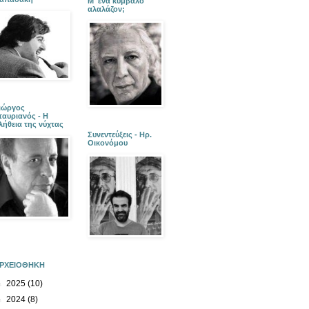
Μ' ένα κύμβαλο
αλαλάζον;
ιώργος
ταυριανός - Η
λήθεια της νύχτας
Συνεντεύξεις - Ηρ.
Οικονόμου
ΡΧΕΙΟΘΗΚΗ
►
2025
(10)
►
2024
(8)