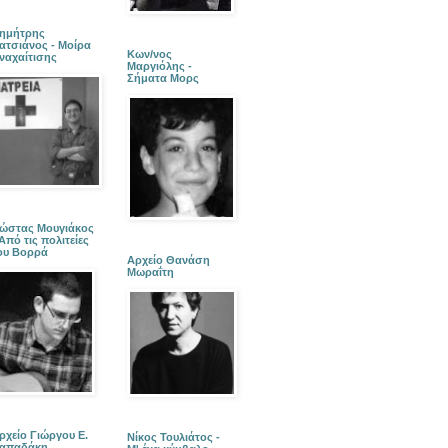
ημήτρης
ατσιάνος - Μοίρα
Κων/νος
ναχαίτισης
Μαργιόλης -
Σήματα Μορς
ώστας Μουγιάκος
 Από τις πολιτείες
ου Βορρά
Αρχείο Θανάση
Μωραΐτη
ρχείο Γιώργου Ε.
Νίκος Τουλιάτος -
απαδάκη