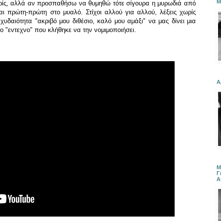
Μ
ρίς, αλλά αν προσπαθήσω να θυμηθώ τότε σίγουρα η μυρωδιά από
ι πρώτη-πρώτη στο μυαλό. Στίχοι αλλού για αλλού, λέξεις χωρίς
υδαιότητα "ακριβό μου διθέσιο, καλό μου αμάξι" να μας δίνει μια
το "εντεχνο" που κλήθηκε να την νομιμοποιήσει.
Α
Μ
Γ
Α