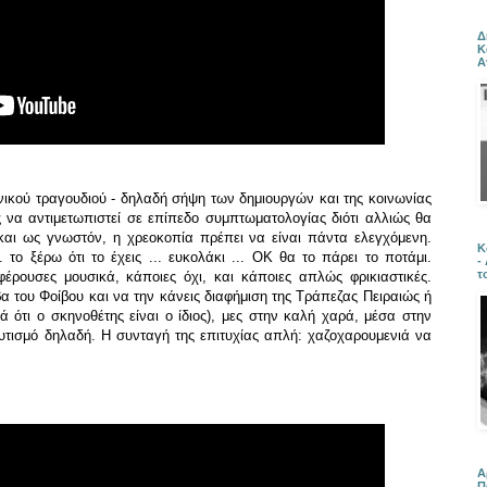
Δ
Κ
Α
νικού τραγουδιού - δηλαδή σήψη των δημιουργών και της κοινωνίας
να αντιμετωπιστεί σε επίπεδο συμπτωματολογίας διότι αλλιώς θα
και ως γνωστόν, η χρεοκοπία πρέπει να είναι πάντα ελεγχόμενη.
Κ
.. το ξέρω ότι το έχεις ... ευκολάκι ... ΟΚ θα το πάρει το ποτάμι.
-
τ
φέρουσες μουσικά, κάποιες όχι, και κάποιες απλώς φρικιαστικές.
 του Φοίβου και να την κάνεις διαφήμιση της Τράπεζας Πειραιώς ή
ά ότι ο σκηνοθέτης είναι ο ίδιος), μες στην καλή χαρά, μέσα στην
αυτισμό δηλαδή. Η συνταγή της επιτυχίας απλή: χαζοχαρουμενιά να
Α
Π