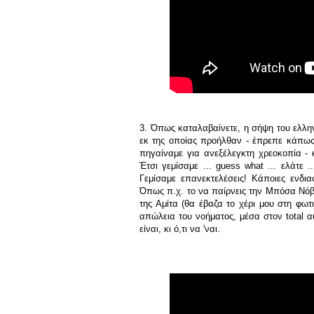
3. Όπως καταλαβαίνετε, η σήψη του ελλη
εκ της οποίας προήλθαν - έπρεπε κάπως 
πηγαίναμε για ανεξέλεγκτη χρεοκοπία - 
Έτσι γεμίσαμε ... guess what ... ελάτε .
Γεμίσαμε επανεκτελέσεις! Κάποιες ενδια
Όπως π.χ. το να παίρνεις την Μπόσα Νόβα
της Αμίτα (θα έβαζα το χέρι μου στη φωτι
απώλεια του νοήματος, μέσα στον total 
είναι, κι ό,τι να 'ναι.