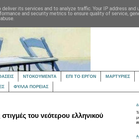
deliver its services and to analyze traffic. Your IP address and
formance and security metrics to ensure quality of service, ge
 abuse.
ΟΑΣΕΙΣ
ΝΤΟΚΟΥΜΕΝΤΑ
ΕΠΙ ΤΟ ΕΡΓΟΝ
ΜΑΡΤΥΡΙΕΣ
ΕΣ
ΦΥΛΛΑ ΠΟΡΕΙΑΣ
Δ
Τ
 στιγμές του νεότερου ελληνικού
μ
m
Α