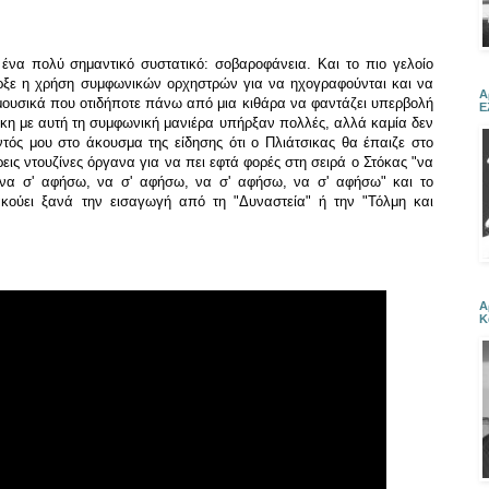
ένα πολύ σημαντικό συστατικό: σοβαροφάνεια. Και το πιο γελοίο
ξε η χρήση συμφωνικών ορχηστρών για να ηχογραφούνται και να
Α
μουσικά που οτιδήποτε πάνω από μια κιθάρα να φαντάζει υπερβολή
Ε
ίκη με αυτή τη συμφωνική μανιέρα υπήρξαν πολλές, αλλά καμία δεν
τός μου στο άκουσμα της είδησης ότι ο Πλιάτσικας θα έπαιζε στο
ις ντουζίνες όργανα για να πει εφτά φορές στη σειρά ο Στόκας "να
να σ' αφήσω, να σ' αφήσω, να σ' αφήσω, να σ' αφήσω" και το
 ακούει ξανά την εισαγωγή από τη "Δυναστεία" ή την "Τόλμη και
Α
Κ