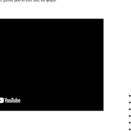
α χάπια μου κι ένα ταξί να φύγω.