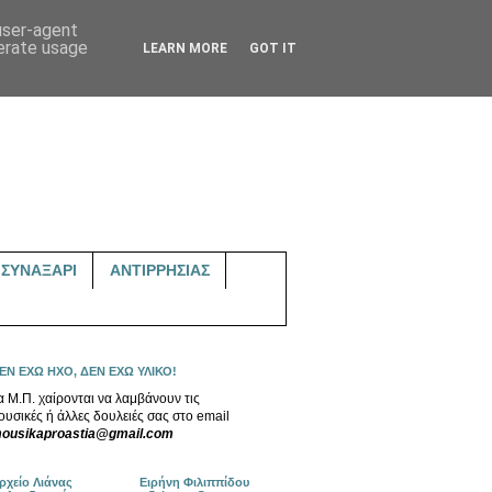
 user-agent
nerate usage
LEARN MORE
GOT IT
ΣΥΝΑΞΑΡΙ
ΑΝΤΙΡΡΗΣΙΑΣ
ΕΝ ΕΧΩ ΗΧΟ, ΔΕΝ ΕΧΩ ΥΛΙΚΟ!
α Μ.Π. χαίρονται να λαμβάνουν τις
ουσικές ή άλλες δουλειές σας στο email
ousikaproastia@gmail.com
ρχείο Λιάνας
Ειρήνη Φιλιππίδου