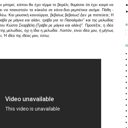
εν μπορεί, κάπου θα έχει τέρμα το βαρέλι, θυμάσαι ότι έχει καιρό να
πει να τσακιστούν τα κόκαλα σε κάνα-δυο ρεμπέτικα ακόμα. Πάθη -
 λέω. Και μουσική καινούργια, βεβαίως βεβαίως! Δεν με πιστεύετε; Η
άβα ρε μάγκα και αλάνι, τράβα για το Πασαλιμάνι" και της μελωδίας
Α
 του Κώστα Σκαρβέλη (Τράβα ρε μάγκα και αλάνι)".
Προσέξτε, η ιδέα
 της μελωδίας, όχι η ίδια η μελωδία. Λοιπόν, είναι ιδέα μου, ή μήπως
; Ή ιδέα της ιδέας μου, έστω;
Π