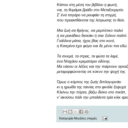
Κάπου στη μέση του βιβλίου η φωνή,
ναι, τη θυμάμαι βράδυ στο Μεταξουργείο.
Σ' ένα τσιγάρο να ρουφάει τη στιγμή,
που προαισθάνεται της λύτρωσης το θείο.
Μια ζωή σα θρήνος, σα ρεμπέτικο παλιό
ή σα ροκάδικο δισκάκι ή σαν ξύλινο παλτό.
Γυάλλινα μάτια, ήχος βίας στο κενό,
η Κατερίνα έχει φύγει και δε μένει πια εδώ.
Τα σινεμά, τα στρας, τα φώτα τα λαμέ,
ένα Νταχάου κρεματόριο οδύνης.
Μα νάσου οι λέξεις και την παίρνουν αγκαζ
μεταμορφώνοντας σε κύκνο την ψυχή της.
Όμως ο κόμπος της ζωής διπλογυρνάει
κι η ηρωίδα της ταινίας στο φινάλε ξεψυχά.
Κλείνω την πόρτα, βάζω δίσκο στο πικάπ,
ν' ακούσω πάλι την μπαλάντα τρία κλικ αρι
Κατηγορία
Μεγάλες στιγμές