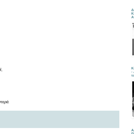
Δ
Κ
Α
Κ
έ,
-
τ
στερά.
Α
Π