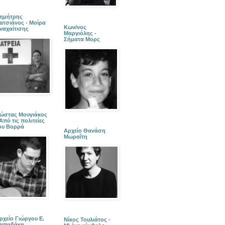
ημήτρης
ατσιάνος - Μοίρα
Κων/νος
ναχαίτισης
Μαργιόλης -
Σήματα Μορς
ώστας Μουγιάκος
 Από τις πολιτείες
ου Βορρά
Αρχείο Θανάση
Μωραΐτη
ρχείο Γιώργου Ε.
Νίκος Τουλιάτος -
απαδάκη