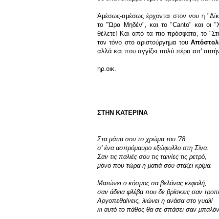
Αμέσως-αμέσως έρχονται στον νου η "Δίκ
το "Ώρα Μηδέν", και το "Canto" και οι 
θέλετε! Και από τα πιο πρόσφατα, το "Στ
τον τόνο στο αριστούργημα του
Απόστολ
αλλά και που αγγίζει πολύ πέρα απ' αυτήν
ηρ.οικ.
ΣΤΗΝ ΚΑΤΕΡΙΝΑ
Στα μάτια σου το χρώμα του '78,
σ' ένα ασπρόμαυρο εξώφυλλο στη Σίνα.
Σαν τις παλιές σου τις ταινίες τις ρετρό,
μόνο που τώρα η ματιά σου στάζει κρίμα.
Ματώνει ο κόσμος σα βελόνας κεφαλή,
σαν άδεια φλέβα που δε βρίσκεις σαν τροπ
Αργοπεθαίνεις, λιώνει η ανάσα στο γυαλί
κι αυτό το πάθος θα σε σπάσει σαν μπαλόνι