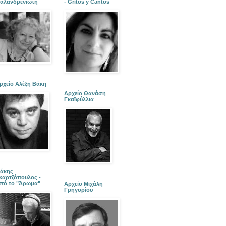
αλανδρενιώτη
- Gritos y Cantos
ρχείο Αλέξη Βάκη
Αρχείο Θανάση
Γκαϊφύλλια
άκης
καρτζόπουλος -
πό το "Άρωμα"
Αρχείο Μιχάλη
Γρηγορίου