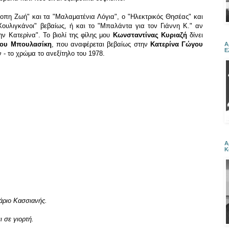
οπη Ζωή" και τα "Μαλαματένια Λόγια", ο "Ηλεκτρικός Θησέας" και
"Χουλιγκάνοι" βεβαίως, ή και το "Μπαλάντα για τον Γιάννη Κ." αν
ην Κατερίνα". Το βιολί της φίλης μου
Κωνσταντίνας Κυριαζή
δίνει
ου Μπουλασίκη
, που αναφέρεται βεβαίως στην
Κατερίνα Γώγου
Α
Ε
 - το χρώμα το ανεξίτηλο του 1978.
Α
Κ
άριο Κασσιανής.
 σε γιορτή.