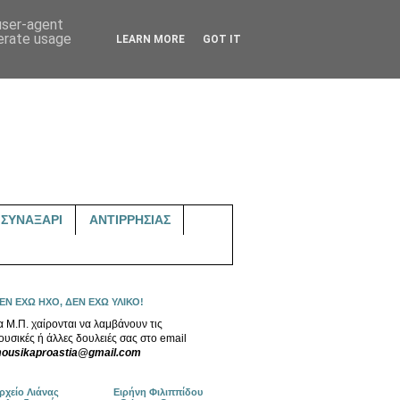
 user-agent
nerate usage
LEARN MORE
GOT IT
ΣΥΝΑΞΑΡΙ
ΑΝΤΙΡΡΗΣΙΑΣ
ΕΝ ΕΧΩ ΗΧΟ, ΔΕΝ ΕΧΩ ΥΛΙΚΟ!
α Μ.Π. χαίρονται να λαμβάνουν τις
ουσικές ή άλλες δουλειές σας στο email
ousikaproastia@gmail.com
ρχείο Λιάνας
Ειρήνη Φιλιππίδου