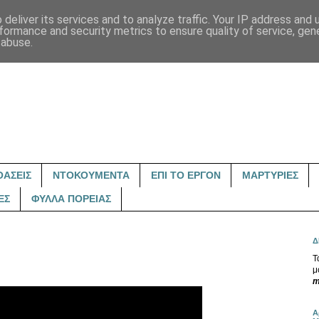
deliver its services and to analyze traffic. Your IP address and
formance and security metrics to ensure quality of service, ge
 abuse.
ΟΑΣΕΙΣ
ΝΤΟΚΟΥΜΕΝΤΑ
ΕΠΙ ΤΟ ΕΡΓΟΝ
ΜΑΡΤΥΡΙΕΣ
ΕΣ
ΦΥΛΛΑ ΠΟΡΕΙΑΣ
Δ
Τ
μ
m
Α