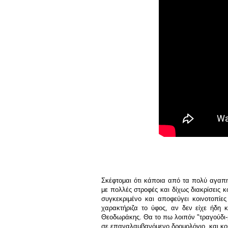
Σκέφτομαι ότι κάποια από τα πολύ αγαπη
με πολλές στροφές και δίχως διακρίσεις 
συγκεκριμένο και αποφεύγει κοινοτοπίες
χαρακτήριζα το ύφος, αν δεν είχε ήδη
Θεοδωράκης. Θα το πω λοιπόν "τραγούδι-βυ
σε επαναλαμβανόμενο δρομολόγιο, και κου