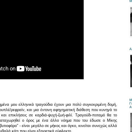
Μ
Α
Μ
Γ
μένα μου ελληνικά τραγούδια έχουν μια πολύ συγκεκριμένη δομή,
Α
κουπλέ/ρεφραίν, και μια έντονη αφηγηματική διάθεση που κυνηγά το
 και επικλήσεις σε καρδιά-ψυχή-ζωή-φιλί. Τραγούδι-ποταμό θα το
 καταχωρηθεί ο όρος με ένα άλλο νόημα που του έδωσε ο Μίκης
τιοφόρο" - είναι μεγάλο σε μήκος και όγκο, κινείται συνεχώς αλλά
βαλά κάτι που είναι εξαιρετικά εύφλεκτο.