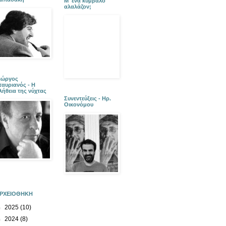
Μ' ένα κύμβαλο
αλαλάζον;
ιώργος
ταυριανός - Η
λήθεια της νύχτας
Συνεντεύξεις - Ηρ.
Οικονόμου
ΡΧΕΙΟΘΗΚΗ
►
2025
(10)
►
2024
(8)