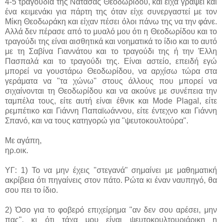
4-5 τραγούδια της Νατάσας Θεοδωρίδου, και είχα γράψει και
ένα κειμενάκι για πάρτη της όταν είχε συνεργαστεί με τον
Μίκη Θεοδωράκη και είχαν πέσει όλοι πάνω της να την φάνε.
Αλλά δεν πέρασε από το μυαλό μου ότι η Θεοδωρίδου και το
τραγούδι της είναι αισθητικά και νοηματικά το ίδιο και το αυτό
με τη Σαβίνα Γιαννάτου και το τραγούδι της ή την Έλλη
Πασπαλά και το τραγούδι της. Είναι αστείο, επειδή εγώ
μπορεί να γουστάρω Θεοδωρίδου, να αρχίσω τώρα στα
γεράματα να "τα χώνω" στους άλλους που μπορεί να
σιχαίνονται τη Θεοδωρίδου και να ακούνε με συνέπεια την
ταμπέλα τους, είτε αυτή είναι έθνικ και Mode Plagal, είτε
ρεμπέτικο και Γιάννη Παπαϊωάννου, είτε έντεχνο και Γιάννη
Σπανό, και να τους κατηγορώ για "ψευτοκουλτούρα".
Με αγάπη,
ηρ.οικ.
ΥΓ: 1) Το να μην έχεις "στεγανά" σημαίνει με μαθηματική
ακρίβεια ότι πηγαίνεις στον πάτο. Ρώτα κι έναν ναυπηγό, θα
σου πει το ίδιο.
2) Όσο για το φοβερό επιχείρημα "αν δεν σου αρέσει, μην
πας", κι ότι τάχα μου είναι ψευτοκουλτουριάρικη η