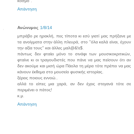
κόσμο".
Απάντηση
Ανώνυμος
1/8/14
μπράβο ρε ηρακλή, πες τίποτα κι εσύ γιατί μας πρήξανε με
τα ανοίγματα στην άλλη πλευρά, στο ''όλα καλά είναι, έχουν
την αξία τους'' και άλλες μαλ@&!ε$.
πάντως δεν φταίει μόνο το σινάφι των μουσικοκριτικών,
φταίνε κι οι τραγουδιστές που πάνε να μας πείσουν ότι αν
δεν ακούμε και μισή ώρα Πάολα τη μέρα τότε πρέπει να μας
κάνουν έκθεμα στο μουσείο φυσικής ιστορίας.
ξέρεις ποιους εννοώ..
αλλά το είπες μια χαρά, αν δεν έχεις στεγανά τότε σε
περιμένει ο πάτος!
κ.μ.
Απάντηση