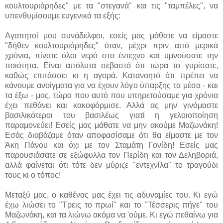
κουλτουριάρηδες" με τα "στεγανά" και τις "ταμπέλες", να
υπενθυμίσουμε ευγενικά τα εξής:
Αγαπητοί μου συνάδελφοι, εσείς μας μάθατε να είμαστε
"δήθεν κουλτουριάρηδες" όταν, μέχρι πριν από μερικά
χρόνια, πίνατε όλοι νερό στο έντεχνο και υμνούσατε την
ποιότητα. Είναι απόλυτα σεβαστό ότι τώρα το γυρίσατε,
καθώς επιτάσσει κι η αγορά. Κατανοητό ότι πρέπει να
κάνουμε ανοίγματα για να έχουν λόγο ύπαρξης τα μέσα - και
τα έξω - μας, τώρα που αυτό που υπηρετούσαμε για χρόνια
έχει πεθάνει και κακοφόρμισε. Αλλά ας μην γινόμαστε
βασιλικότεροι του βασιλέως γιατί η γελοιοποίηση
παραμονεύει! Εσείς μας μάθατε να μην ακούμε Μαζωνάκη!
Εσάς διαβάζαμε όταν αποφασίσαμε ότι θα είμαστε με τον
Άκη Πάνου και όχι με τον Σταμάτη Γονίδη! Εσείς μας
παρουσιάσατε σε εξώφυλλα τον Περίδη και τον Δεληβοριά,
αλλά φαίνεται ότι τότε δεν μύριζε "εντεχνίλα" το τραγούδι
τους κι ο τόπος!
Μεταξύ μας, ο καθένας μας έχει τις αδυναμίες του.
Κι εγώ
έχω λιώσει το "Τρεις το πρωί" και το "Τέσσερις πήγε" του
Μαζωνάκη, και τα λιώνω ακόμα να 'ούμε.
Κι εγώ πεθαίνω για