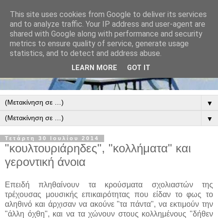
This site uses cookies from Google to deliver its services
and to analyze traffic. Your IP address and user-agent are
shared with Google along with performance and security
metrics to ensure quality of service, generate usage
statistics, and to detect and address abuse.
LEARN MORE
GOT IT
▼
▼
Τετάρτη 30 Ιουλίου 2014
"κουλτουριάρηδες", "κολλήματα" και
γεροντική άνοια
Επειδή πληθαίνουν τα κρούσματα σχολιαστών της
τρέχουσας μουσικής επικαιρότητας που είδαν το φως το
αληθινό και άρχισαν να ακούνε "τα πάντα", να εκτιμούν την
"άλλη όχθη", και να τα χώνουν στους κολλημένους "δήθεν