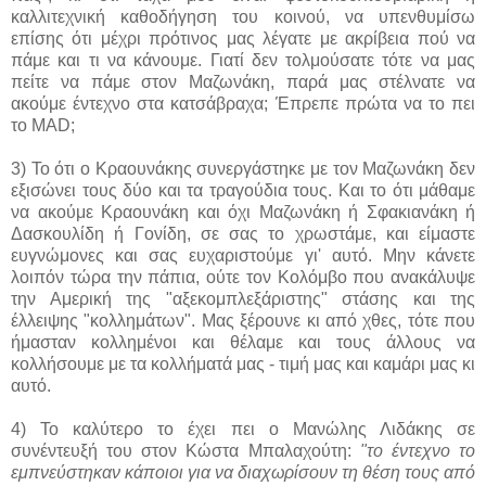
καλλιτεχνική καθοδήγηση του κοινού, να υπενθυμίσω
επίσης ότι μέχρι πρότινος μας λέγατε με ακρίβεια πού να
πάμε και τι να κάνουμε. Γιατί δεν τολμούσατε τότε να μας
πείτε να πάμε στον Μαζωνάκη, παρά μας στέλνατε να
ακούμε έντεχνο στα κατσάβραχα; Έπρεπε πρώτα να το πει
το MAD;
3) Το ότι ο Κραουνάκης συνεργάστηκε με τον Μαζωνάκη δεν
εξισώνει τους δύο και τα τραγούδια τους. Και το ότι μάθαμε
να ακούμε Κραουνάκη και όχι Μαζωνάκη ή Σφακιανάκη ή
Δασκουλίδη ή Γονίδη, σε σας το χρωστάμε, και είμαστε
ευγνώμονες και σας ευχαριστούμε γι' αυτό. Μην κάνετε
λοιπόν τώρα την πάπια, ούτε τον Κολόμβο που ανακάλυψε
την Αμερική της "αξεκομπλεξάριστης" στάσης και της
έλλειψης "κολλημάτων". Μας ξέρουνε κι από χθες, τότε που
ήμασταν κολλημένοι και θέλαμε και τους άλλους να
κολλήσουμε με τα κολλήματά μας - τιμή μας και καμάρι μας κι
αυτό.
4) Το καλύτερο το έχει πει ο Μανώλης Λιδάκης σε
συνέντευξή του στον Κώστα Μπαλαχούτη:
"το έντεχνο το
εμπνεύστηκαν κάποιοι για να διαχωρίσουν τη θέση τους από