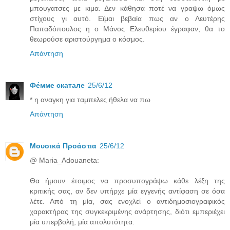
μπουγατσες με κιμα. Δεν κάθησα ποτέ να γραψω όμως
στίχους γι αυτό. Εϊμαι βεβαία πως αν ο Λευτέρης
Παπαδόπουλος η ο Μάνος Ελευθερίου έγραφαν, θα το
θεωρούσε αριστούργημα ο κόσμος.
Απάντηση
Фе́ммe скатале
25/6/12
* η αναγκη για ταμπελες ήθελα να πω
Απάντηση
Μουσικά Προάστια
25/6/12
@ Maria_Adouaneta:
Θα ήμουν έτοιμος να προσυπογράψω κάθε λέξη της
κριτικής σας, αν δεν υπήρχε μία εγγενής αντίφαση σε όσα
λέτε. Από τη μία, σας ενοχλεί ο αντιδημοσιογραφικός
χαρακτήρας της συγκεκριμένης ανάρτησης, διότι εμπεριέχει
μία υπερβολή, μία απολυτότητα.