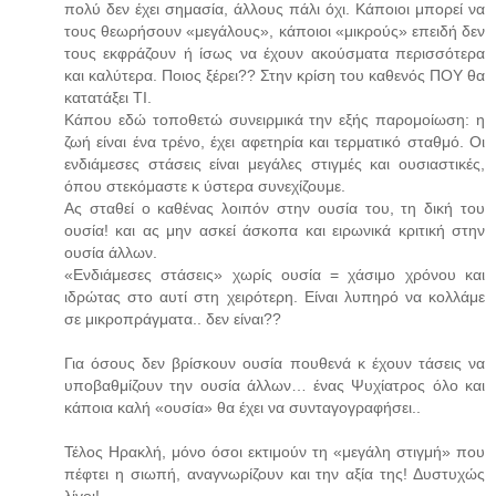
πολύ δεν έχει σημασία, άλλους πάλι όχι. Κάποιοι μπορεί να
τους θεωρήσουν «μεγάλους», κάποιοι «μικρούς» επειδή δεν
τους εκφράζουν ή ίσως να έχουν ακούσματα περισσότερα
και καλύτερα. Ποιος ξέρει?? Στην κρίση του καθενός ΠΟΥ θα
κατατάξει ΤΙ.
Κάπου εδώ τοποθετώ συνειρμικά την εξής παρομοίωση: η
ζωή είναι ένα τρένο, έχει αφετηρία και τερματικό σταθμό. Οι
ενδιάμεσες στάσεις είναι μεγάλες στιγμές και ουσιαστικές,
όπου στεκόμαστε κ ύστερα συνεχίζουμε.
Ας σταθεί ο καθένας λοιπόν στην ουσία του, τη δική του
ουσία! και ας μην ασκεί άσκοπα και ειρωνικά κριτική στην
ουσία άλλων.
«Ενδιάμεσες στάσεις» χωρίς ουσία = χάσιμο χρόνου και
ιδρώτας στο αυτί στη χειρότερη. Είναι λυπηρό να κολλάμε
σε μικροπράγματα.. δεν είναι??
Για όσους δεν βρίσκουν ουσία πουθενά κ έχουν τάσεις να
υποβαθμίζουν την ουσία άλλων… ένας Ψυχίατρος όλο και
κάποια καλή «ουσία» θα έχει να συνταγογραφήσει..
Τέλος Ηρακλή, μόνο όσοι εκτιμούν τη «μεγάλη στιγμή» που
πέφτει η σιωπή, αναγνωρίζουν και την αξία της! Δυστυχώς