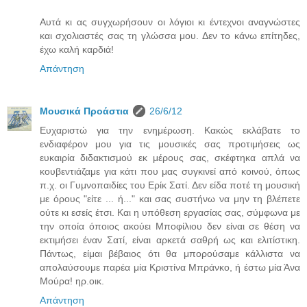
Αυτά κι ας συγχωρήσουν οι λόγιοι κι έντεχνοι αναγνώστες
και σχολιαστές σας τη γλώσσα μου. Δεν το κάνω επίτηδες,
έχω καλή καρδιά!
Απάντηση
Μουσικά Προάστια
26/6/12
Ευχαριστώ για την ενημέρωση. Κακώς εκλάβατε το
ενδιαφέρον μου για τις μουσικές σας προτιμήσεις ως
ευκαιρία διδακτισμού εκ μέρους σας, σκέφτηκα απλά να
κουβεντιάζαμε για κάτι που μας συγκινεί από κοινού, όπως
π.χ. οι Γυμνοπαιδίες του Ερίκ Σατί. Δεν είδα ποτέ τη μουσική
με όρους "είτε ... ή..." και σας συστήνω να μην τη βλέπετε
ούτε κι εσείς έτσι. Και η υπόθεση εργασίας σας, σύμφωνα με
την οποία όποιος ακούει Μποφίλιου δεν είναι σε θέση να
εκτιμήσει έναν Σατί, είναι αρκετά σαθρή ως και ελιτίστικη.
Πάντως, είμαι βέβαιος ότι θα μπορούσαμε κάλλιστα να
απολαύσουμε παρέα μία Κριστίνα Μπράνκο, ή έστω μία Άνα
Μούρα! ηρ.οικ.
Απάντηση