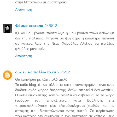
στην Μποφίλιου με αναπτηράκι.
Απάντηση
Фе́ммe скатале
24/6/12
IQ και μου βγαινει πάντα λιγο η μου βγαίνει πολυ.ΑΝώνυμε
δεν την παλευεις. Πήγαινε σε ψυχίατρο η καλύτερα πήγαινε
σε κανένα λαιβ της Νεας Χαρούλας Αλεξίου να πετάξεις
φλούδες μανταρίνι.
Απάντηση
ουκ εν τω πολλω το ευ
25/6/12
Θα ξεκινήσω με κάτι πολύ απλό.
Το κάθε blog, όπως άλλωστε και το συγκεκριμένο, είναι ένας
διαδικτυακός χώρος έκφρασης ιδεών, αποτελεί ένα «σπίτι».
Ο κάθε επισκέπτης λοιπόν οφείλει να σέβεται αυτό το χώρο
(εφόσον τον επισκέπτεται κατά βούληση, είτε
«προσκεκλημένος» είτε «Απρόσκλητος»!!)καθώς και τις
απόψεις που διατυπώνονται εντός αυτού. Σε περίπτωση
που κάποιος δεν συμφωνεί ή έχει ενστάσεις σε κάποιο θέμα