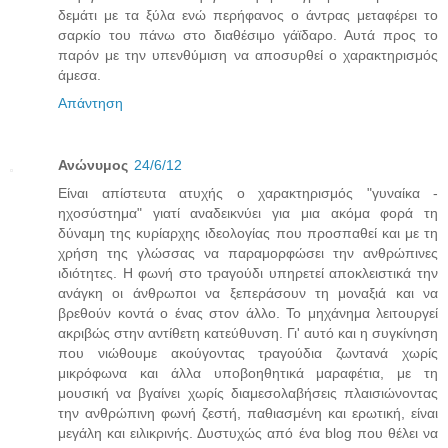
δεμάτι με τα ξύλα ενώ περήφανος ο άντρας μεταφέρει το
σαρκίο του πάνω στο διαθέσιμο γάϊδαρο. Αυτά προς το
παρόν με την υπενθύμιση να αποσυρθεί ο χαρακτηρισμός
άμεσα.
Απάντηση
Ανώνυμος
24/6/12
Είναι απίστευτα ατυχής ο χαρακτηρισμός "γυναίκα -
ηχοσύστημα" γιατί αναδεικνύει για μια ακόμα φορά τη
δύναμη της κυρίαρχης ιδεολογίας που προσπαθεί και με τη
χρήση της γλώσσας να παραμορφώσει την ανθρώπινες
ιδιότητες. Η φωνή στο τραγούδι υπηρετεί αποκλειστικά την
ανάγκη οι άνθρωποι να ξεπεράσουν τη μοναξιά και να
βρεθούν κοντά ο ένας στον άλλο. Το μηχάνημα λειτουργεί
ακριβώς στην αντίθετη κατεύθυνση. Γι' αυτό και η συγκίνηση
που νιώθουμε ακούγοντας τραγούδια ζωντανά χωρίς
μικρόφωνα και άλλα υποβοηθητικά μαραφέτια, με τη
μουσική να βγαίνει χωρίς διαμεσολαβήσεις πλαισιώνοντας
την ανθρώπινη φωνή ζεστή, παθιασμένη και ερωτική, είναι
μεγάλη και ειλικρινής. Δυστυχώς από ένα blog που θέλει να