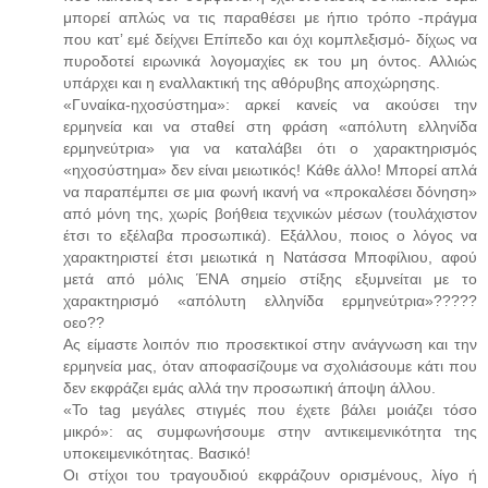
μπορεί απλώς να τις παραθέσει με ήπιο τρόπο -πράγμα
που κατ’ εμέ δείχνει Επίπεδο και όχι κομπλεξισμό- δίχως να
πυροδοτεί ειρωνικά λογομαχίες εκ του μη όντος. Αλλιώς
υπάρχει και η εναλλακτική της αθόρυβης αποχώρησης.
«Γυναίκα-ηχοσύστημα»: αρκεί κανείς να ακούσει την
ερμηνεία και να σταθεί στη φράση «απόλυτη ελληνίδα
ερμηνεύτρια» για να καταλάβει ότι ο χαρακτηρισμός
«ηχοσύστημα» δεν είναι μειωτικός! Κάθε άλλο! Μπορεί απλά
να παραπέμπει σε μια φωνή ικανή να «προκαλέσει δόνηση»
από μόνη της, χωρίς βοήθεια τεχνικών μέσων (τουλάχιστον
έτσι το εξέλαβα προσωπικά). Εξάλλου, ποιος ο λόγος να
χαρακτηριστεί έτσι μειωτικά η Νατάσσα Μποφίλιου, αφού
μετά από μόλις ΈΝΑ σημείο στίξης εξυμνείται με το
χαρακτηρισμό «απόλυτη ελληνίδα ερμηνεύτρια»?????
οεο??
Ας είμαστε λοιπόν πιο προσεκτικοί στην ανάγνωση και την
ερμηνεία μας, όταν αποφασίζουμε να σχολιάσουμε κάτι που
δεν εκφράζει εμάς αλλά την προσωπική άποψη άλλου.
«Το tag μεγάλες στιγμές που έχετε βάλει μοιάζει τόσο
μικρό»: ας συμφωνήσουμε στην αντικειμενικότητα της
υποκειμενικότητας. Βασικό!
Οι στίχοι του τραγουδιού εκφράζουν ορισμένους, λίγο ή