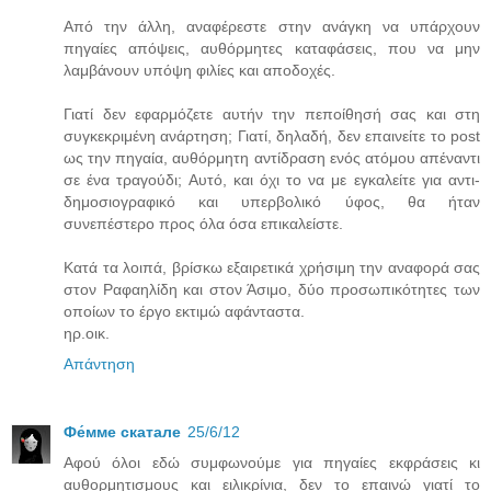
Από την άλλη, αναφέρεστε στην ανάγκη να υπάρχουν
πηγαίες απόψεις, αυθόρμητες καταφάσεις, που να μην
λαμβάνουν υπόψη φιλίες και αποδοχές.
Γιατί δεν εφαρμόζετε αυτήν την πεποίθησή σας και στη
συγκεκριμένη ανάρτηση; Γιατί, δηλαδή, δεν επαινείτε το post
ως την πηγαία, αυθόρμητη αντίδραση ενός ατόμου απέναντι
σε ένα τραγούδι; Αυτό, και όχι το να με εγκαλείτε για αντι-
δημοσιογραφικό και υπερβολικό ύφος, θα ήταν
συνεπέστερο προς όλα όσα επικαλείστε.
Κατά τα λοιπά, βρίσκω εξαιρετικά χρήσιμη την αναφορά σας
στον Ραφαηλίδη και στον Άσιμο, δύο προσωπικότητες των
οποίων το έργο εκτιμώ αφάνταστα.
ηρ.οικ.
Απάντηση
Фе́ммe скатале
25/6/12
Αφού όλοι εδώ συμφωνούμε για πηγαίες εκφράσεις κι
αυθορμητισμους και ειλικρίνια, δεν το επαινώ γιατί το