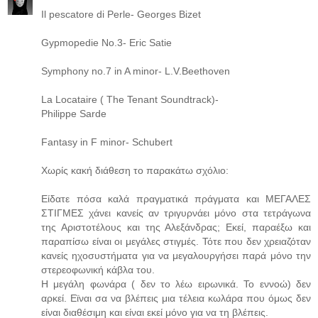
Il pescatore di Perle- Georges Bizet
Gypmopedie No.3- Eric Satie
Symphony no.7 in A minor- L.V.Beethoven
La Locataire ( The Tenant Soundtrack)-
Philippe Sarde
Fantasy in F minor- Schubert
Χωρίς κακή διάθεση το παρακάτω σχόλιο:
Είδατε πόσα καλά πραγματικά πράγματα και ΜΕΓΑΛΕΣ
ΣΤΙΓΜΕΣ χάνει κανείς αν τριγυρνάει μόνο στα τετράγωνα
της Αριστοτέλους και της Αλεξάνδρας; Εκεί, παραέξω και
παραπίσω είναι οι μεγάλες στιγμές. Τότε που δεν χρειαζόταν
κανείς ηχοσυστήματα για να μεγαλουργήσει παρά μόνο την
στερεοφωνική κάβλα του.
Η μεγάλη φωνάρα ( δεν το λέω ειρωνικά. Το εννοώ) δεν
αρκεί. Εϊναι σα να βλέπεις μια τέλεια κωλάρα που όμως δεν
είναι διαθέσιμη και είναι εκεί μόνο για να τη βλέπεις.