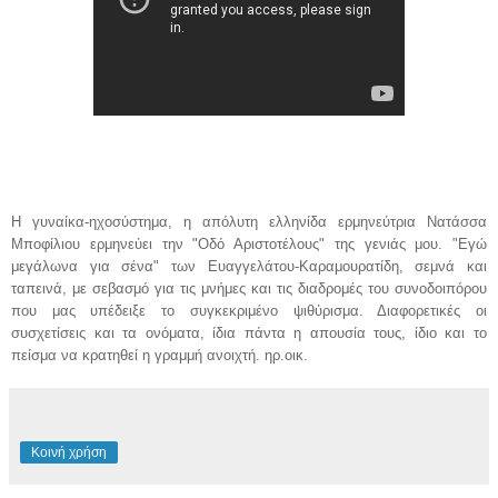
Η γυναίκα-ηχοσύστημα, η απόλυτη ελληνίδα ερμηνεύτρια Νατάσσα
Μποφίλιου ερμηνεύει την "Οδό Αριστοτέλους" της γενιάς μου. "Εγώ
μεγάλωνα για σένα" των Ευαγγελάτου-Καραμουρατίδη, σεμνά και
ταπεινά, με σεβασμό για τις μνήμες και τις διαδρομές του συνοδοιπόρου
που μας υπέδειξε το συγκεκριμένο ψιθύρισμα. Διαφορετικές οι
συσχετίσεις και τα ονόματα, ίδια πάντα η απουσία τους, ίδιο και το
πείσμα να κρατηθεί η γραμμή ανοιχτή. ηρ.οικ.
Κοινή χρήση