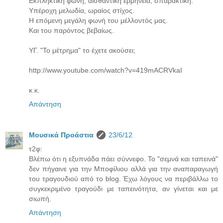
Εκπληκτική φωνή, αισθαντική ερμηνεία, σπαρακτική.
Υπέροχη μελωδία, ωραίος στίχος.
Η επόμενη μεγάλη φωνή του μέλλοντός μας.
Και του παρόντος βεβαίως.
ΥΓ. "Το μέτρημα" το έχετε ακούσει;
http://www.youtube.com/watch?v=419mACRVkaI
κ.κ.
Απάντηση
Μουσικά Προάστια
23/6/12
τ2φ:
Βλέπω ότι η εξυπνάδα πάει σύννεφο. Το "σεμνά και ταπεινά"
δεν πήγαινε για την Μποφίλιου αλλά για την αναπαραγωγή
του τραγουδιού από το blog. Έχω λόγους να περιβάλλω το
συγκεκριμένο τραγούδι με ταπεινότητα, αν γίνεται και με
σιωπή.
Απάντηση