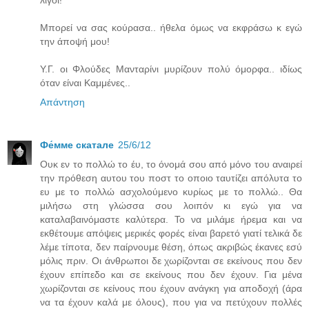
λίγοι!
Μπορεί να σας κούρασα.. ήθελα όμως να εκφράσω κ εγώ
την άποψή μου!
Υ.Γ. οι Φλούδες Μανταρίνι μυρίζουν πολύ όμορφα.. ιδίως
όταν είναι Καμμένες..
Απάντηση
Фе́ммe скатале
25/6/12
Ουκ εν το πολλώ το έυ, το όνομά σου από μόνο του αναιρεί
την πρόθεση αυτου του ποστ το οποιο ταυτίζει απόλυτα το
ευ με το πολλώ ασχολούμενο κυρίως με το πολλώ.. Θα
μιλήσω στη γλώσσα σου λοιπόν κι εγώ για να
καταλαβαινόμαστε καλύτερα. Το να μιλάμε ήρεμα και να
εκθέτουμε απόψεις μερικές φορές είναι βαρετό γιατί τελικά δε
λέμε τίποτα, δεν παίρνουμε θέση, όπως ακριβώς έκανες εσύ
μόλις πριν. Οι άνθρωποι δε χωρίζονται σε εκείνους που δεν
έχουν επίπεδο και σε εκείνους που δεν έχουν. Για μένα
χωρίζονται σε κείνους που έχουν ανάγκη για αποδοχή (άρα
να τα έχουν καλά με όλους), που για να πετύχουν πολλές