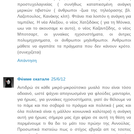
προστυχολαγνείας ( συνήθως καταπιεσμένη ανάγκη
μερικών τιβιστών ( άνθρωποι -ζωα της τηλεόρασης βλ.
Λαζοπουλος, Κανάκης κλπ). Φτάνει πια λοιπόν η ανάγκη για
τεμπέλες. Η νέα Αλεξίου, ο νέος Χατζιδάκις ( για τη Μόνικα,
ωω ναι το ακουσαμε κι αυτο), ο νέος Καζαντζίδης, ο νέος
Μποτσαρτ, οι γυναίκες ηχοσυστήματα, οι άντρες
πολυμηχανηματα, οι άνθρωποι μηάνθρωποι. Ανθρωποι
μάθετε να αγαπάτε τα πράγματα που δεν κάνουν κρότο.
(συνεχιζεται)
Απάντηση
Фе́ммe скатале
25/6/12
Αντιδρώ σε κάθε μικρό-μικρούτσικο μυαλό που είναι τόσο
αδειανό, ωστέ ψάχνει απεγνωσμένα για φλούδες μανταρίνι,
για ήρωες, για γυναίκες ηχοσυστήματα, γιατί άν θέλουμε να
το πάμε και πιο σοβαρά το πράγμα και πολιτικά ( μιας και
όλα πολιτικά είναι η μάλλον κοινωνικά καλύτερα) η ανάγκη
αυτή για ήρωες σήμερα μας έχει φέρει σε αυτή τη θέση να
περιμένουμε τι θα δει το μάτι του πρώην της Αννούλας.
Προσωπικά πιστεύω πως ο στίχος εβγαζα απ τις τσεπες