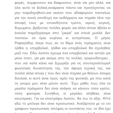
φορές, συμφωνουν και διαφωνουν, είναι ναι μεν αλλά, και
όλα αυτά τα βολικά,αναίμακτα πάντα και προσέχοντας να
μην παρεξηγηθούν,και εκείνοι που αδιαφορούν παντελώς
για την κοινή αποδοχη και αυθόρμητα και πηγαία λένε την
άποψή τους με οποιοδήποτε τρόπο, αγενή, ευγενή,
θυμωμένο, βρίζοντας πολλές φορές και άλλα τέτοια άβολα κι
έυκολα παρεξηγήσιμα απο "μικρά" και στενά μυαλά. Δεν
πιστεύω σε όρια ευγένεις κι ευπρέπειας. Ο μέγας
Ραφαηλίδης έλεγε πως αν το θέμα ένός πράγματος είναι
ηλίθιο η υπερβολικό, ηλίθια και υπερβολικά θα σχοληθείς
μαζί του. Εδώ λοιπόν έχουμε ένα υπερβολικό και αστείο για
μένα ποστ, για μία ακόμη απο τις πολλές τραγουδίστριες ,
που ναι καλά κάνει και ξεχωρίζει για τις σουπερνάτουραλ
φωνητικές δυνατότητές της, την άψογη τεχνική της, και
πολλά άλλα τέτοια ( που δεν είναι πηγαία μα θέλουν άπειρη
δουλειά, κι αυτό είναι προς τιμήν της φυσικά), μα που κατά
τη γνώμη μου είναι μόνον αυτό. ¨Εχω μάθει πως όλα τα
μεγάλα πράγματα δεν είναι ανάγκη να κάνουν τόσο κρότο,
τόση φασαρία. Συνήθως οι μεγάλες αλήθειες είναι
εσωτερικές. Για να επιστρέψω λοιπόν, θα πω το εξής. ΑΥτό
εδώ το μπλογκ δεν είναι προσωπικό. Ανεξάρτητα με το οτι
γράφουν προσωπικές απόψεις οι συντάκτες του, το ίδιο έχει