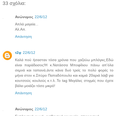
33 σχόλια:
Ανώνυμος
22/6/12
Απλά μαγεία...
Αλ.Απ.
Απάντηση
τ2φ
22/6/12
Καλά πού ήσασταν τόσα χρόνια που χαζεύω μπλόγκς;Εδώ
είναι παράδεισος!Η κ.Νατάσσα Μποφίλιου πάνω απ'όλα
σεμνά και ταπεινά,άντε κάνα δυό τρείς το πολύ φορές το
μήνα στον κ.Σπύρο Παπαδόπουλο και καμιά 20αριά λάιβ για
κουτσούς κουλούς κ.τ.λ..Το tag Μεγάλες στιγμές που έχετε
βάλει μοιάζει τόσο μικρό!
Απάντηση
Ανώνυμος
22/6/12