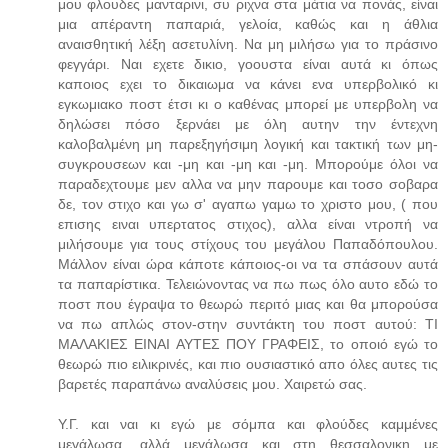
μου φλουδες μανταρινι, συ ριχνα στα μάτια να πονάς, είναι
μια απέραντη παπαριά, γελοία, καθώς και η άθλια
αναισθητική λέξη ασετυλίνη. Να μη μιλήσω για το πράσινο
φεγγάρι. Ναι εχετε δικιο, γοουστα είναι αυτά κι όπως
καποιος εχει το δικαιωμα να κάνει ενα υπερβολικό κι
εγκωμιακο ποστ έτσι κι ο καθένας μπορεί με υπερβολη να
δηλώσει πόσο ξερνάει με όλη αυτην την έντεχνη
καλοβαλμένη μη παρεξηγήσιμη λογική και τακτική των μη-
συγκρουσεων και -μη και -μη και -μη. Μπορούμε όλοι να
παραδεχτουμε μεν αλλα να μην παρουμε και τοσο σοβαρα
δε, τον στιχο και γω σ' αγαπω γαμω το χριστο μου, ( που
επισης ειναι υπερτατος στιχος), αλλα είναι ντροπή να
μιλήσουμε για τους στίχους του μεγάλου Παπαδόπουλου.
Μάλλον είναι ώρα κάποτε κάποιος-οι να τα σπάσουν αυτά
τα παπαρίστικα. Τελειώνοντας να πω πως όλο αυτο εδώ το
ποστ που έγραψα το θεωρώ περιτό μιας και θα μπορούσα
να πω απλώς στον-στην συντάκτη του ποστ αυτού: ΤΙ
ΜΑΛΑΚΙΕΣ ΕΙΝΑΙ ΑΥΤΕΣ ΠΟΥ ΓΡΑΦΕΙΣ, το οποιό εγώ το
θεωρώ πιο ειλικρινές, και πιο ουσιαστικό απο όλες αυτες τις
βαρετές παραπάνω αναλύσεις μου. Χαιρετώ σας.
Υ.Γ. και ναι κι εγώ με σόμπα και φλούδες καμμένες
μεγάλωσα, αλλά μεγάλωσα και στη θεσσαλονικη με