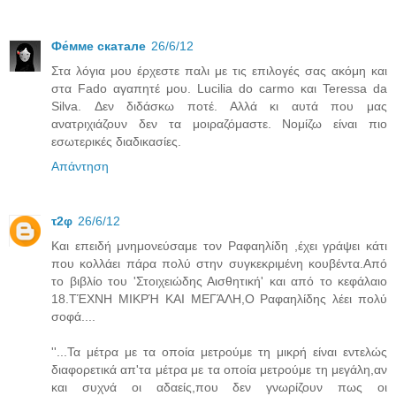
Фе́ммe скатале
26/6/12
Στα λόγια μου έρχεστε παλι με τις επιλογές σας ακόμη και
στα Fado αγαπητέ μου. Lucilia do carmo και Teressa da
Silva. Δεν διδάσκω ποτέ. Αλλά κι αυτά που μας
ανατριχιάζουν δεν τα μοιραζόμαστε. Νομίζω είναι πιο
εσωτερικές διαδικασίες.
Απάντηση
τ2φ
26/6/12
Και επειδή μνημονεύσαμε τον Ραφαηλίδη ,έχει γράψει κάτι
που κολλάει πάρα πολύ στην συγκεκριμένη κουβέντα.Από
το βιβλίο του 'Στοιχειώδης Αισθητική' και από το κεφάλαιο
18.ΤΈΧΝΗ ΜΙΚΡΉ ΚΑΙ ΜΕΓΆΛΗ,Ο Ραφαηλίδης λέει πολύ
σοφά....
''...Τα μέτρα με τα οποία μετρούμε τη μικρή είναι εντελώς
διαφορετικά απ'τα μέτρα με τα οποία μετρούμε τη μεγάλη,αν
και συχνά οι αδαείς,που δεν γνωρίζουν πως οι