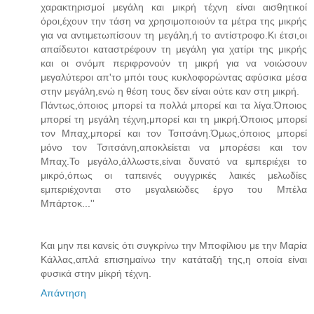
χαρακτηρισμοί μεγάλη και μικρή τέχνη είναι αισθητικοί
όροι,έχουν την τάση να χρησιμοποιούν τα μέτρα της μικρής
για να αντιμετωπίσουν τη μεγάλη,ή το αντίστροφο.Κι έτσι,οι
απαίδευτοι καταστρέφουν τη μεγάλη για χατίρι της μικρής
και οι σνόμπ περιφρονούν τη μικρή για να νοιώσουν
μεγαλύτεροι απ'το μπόι τους κυκλοφορώντας αφύσικα μέσα
στην μεγάλη,ενώ η θέση τους δεν είναι ούτε καν στη μικρή.
Πάντως,όποιος μπορεί τα πολλά μπορεί και τα λίγα.Όποιος
μπορεί τη μεγάλη τέχνη,μπορεί και τη μικρή.Όποιος μπορεί
τον Μπαχ,μπορεί και τον Τσιτσάνη.Όμως,όποιος μπορεί
μόνο τον Τσιτσάνη,αποκλείεται να μπορέσει και τον
Μπαχ.Το μεγάλο,άλλωστε,είναι δυνατό να εμπεριέχει το
μικρό,όπως οι ταπεινές ουγγρικές λαικές μελωδίες
εμπεριέχονται στο μεγαλειώδες έργο του Μπέλα
Μπάρτοκ...''
Και μην πει κανείς ότι συγκρίνω την Μποφίλιου με την Μαρία
Κάλλας,απλά επισημαίνω την κατάταξή της,η οποία είναι
φυσικά στην μίκρή τέχνη.
Απάντηση