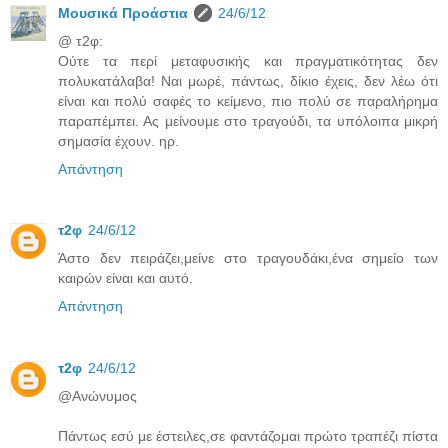
Μουσικά Προάστια
24/6/12
@ τ2φ:
Ούτε τα περί μεταφυσικής και πραγματικότητας δεν
πολυκατάλαβα! Ναι μωρέ, πάντως, δίκιο έχεις, δεν λέω ότι
είναι και πολύ σαφές το κείμενο, πιο πολύ σε παραλήρημα
παραπέμπει. Ας μείνουμε στο τραγούδι, τα υπόλοιπα μικρή
σημασία έχουν. ηρ.
Απάντηση
τ2φ
24/6/12
Άστο δεν πειράζει,μείνε στο τραγουδάκι,ένα σημείο των
καιρών είναι και αυτό.
Απάντηση
τ2φ
24/6/12
@Ανώνυμος
Πάντως εσύ με έστειλες,σε φαντάζομαι πρώτο τραπέζι πίστα