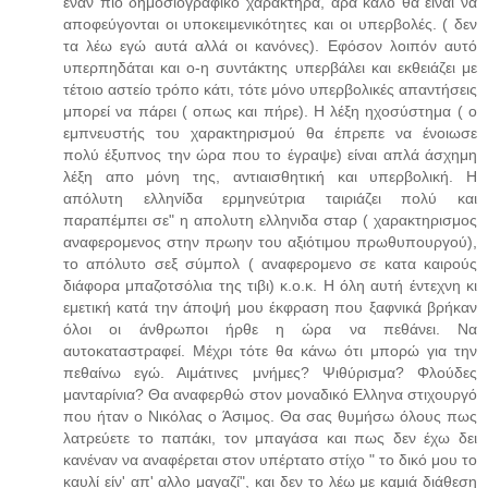
έναν πιο δημοσιογραφικό χαρακτήρα, άρα καλό θα είναι να
αποφεύγονται οι υποκειμενικότητες και οι υπερβολές. ( δεν
τα λέω εγώ αυτά αλλά οι κανόνες). Εφόσον λοιπόν αυτό
υπερπηδάται και ο-η συντάκτης υπερβάλει και εκθειάζει με
τέτοιο αστείο τρόπο κάτι, τότε μόνο υπερβολικές απαντήσεις
μπορεί να πάρει ( οπως και πήρε). Η λέξη ηχοσύστημα ( ο
εμπνευστής του χαρακτηρισμού θα έπρεπε να ένοιωσε
πολύ έξυπνος την ώρα που το έγραψε) είναι απλά άσχημη
λέξη απο μόνη της, αντιαισθητική και υπερβολική. Η
απόλυτη ελληνίδα ερμηνεύτρια ταιριάζει πολύ και
παραπέμπει σε" η απολυτη ελληνιδα σταρ ( χαρακτηρισμος
αναφερομενος στην πρωην του αξιότιμου πρωθυπουργού),
το απόλυτο σεξ σύμπολ ( αναφερομενο σε κατα καιρούς
διάφορα μπαζοτσόλια της τιβι) κ.ο.κ. Η όλη αυτή έντεχνη κι
εμετική κατά την άποψή μου έκφραση που ξαφνικά βρήκαν
όλοι οι άνθρωποι ήρθε η ώρα να πεθάνει. Να
αυτοκαταστραφεί. Μέχρι τότε θα κάνω ότι μπορώ για την
πεθαίνω εγώ. Αιμάτινες μνήμες? Ψιθύρισμα? Φλούδες
μανταρίνια? Θα αναφερθώ στον μοναδικό Ελληνα στιχουργό
που ήταν ο Νικόλας ο Άσιμος. Θα σας θυμήσω όλους πως
λατρεύετε το παπάκι, τον μπαγάσα και πως δεν έχω δει
κανέναν να αναφέρεται στον υπέρτατο στίχο " το δικό μου το
καυλί είν' απ' αλλο μαγαζί", και δεν το λέω με καμιά διάθεση