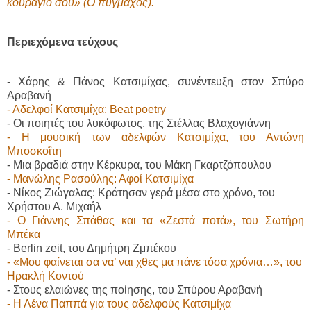
κουράγιο σου» (Ο πυγμάχος).
Περιεχόμενα τεύχους
- Χάρης & Πάνος Κατσιμίχας, συνέντευξη στον Σπύρο
Αραβανή
- Αδελφοί Κατσιμίχα: Β
eat
poetry
- Οι ποιητές του λυκόφωτος, της Στέλλας Βλαχογιάννη
- Η μουσική των αδελφών Κατσιμίχα, του Αντώνη
Μποσκοΐτη
- Μια βραδιά στην Κέρκυρα, του Μάκη Γκαρτζόπουλου
- Μανώλης Ρασούλης: Αφοί Κατσιμίχα
- Νίκος Ζιώγαλας: Κράτησαν γερά μέσα στο χρόνο, του
Χρήστου Α. Μιχαήλ
- Ο Γιάννης Σπάθας και τα «Ζεστά ποτά», του Σωτήρη
Μπέκα
- Berlin
zeit
, του Δημήτρη Ζμπέκου
-
«Μου φαίνεται σα να’ ναι χθες μα πάνε τόσα χρόνια…», του
Ηρακλή Κοντού
- Στους ελαιώνες
της ποίησης, του Σπύρου Αραβανή
- Η Λένα Παππά για τους αδελφούς Κατσιμίχα