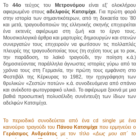
Το
44ο
τεύχος του
Μετρονόμου
είναι εξ' ολοκλήρου
αφιερωμένο στους
αδελφούς
Κατσιμίχα
.
Για πρώτη φορά
στην ιστορία των σημαντικότερων, από τη δεκαετία του '80
και μετά, τραγουδοποιών της ελληνικής σκηνής επιχειρείται
ένα εκτενές αφιέρωμα στη ζωή και το έργο τους.
Μουσικολογικά άρθρα και μαρτυρίες δημιουργών και στενών
συνεργατών τους επιχειρούν να φωτίσουν τις πολλαπλές
πλευρές της τραγουδοποιίας τους (τη σχέση τους με το ροκ,
την παράδοση, το λαϊκό τραγούδι, την ποίηση κ.ά.)
δημοσιεύοντας παράλληλα άγνωστες ιστορίες γύρω από τα
χρόνια τους στη Γερμανία, την πρώτη τους εμφάνιση στο
Φεστιβάλ της Κέρκυρας το 1982, την ηχογράφηση των
θρυλικών «Ζεστών ποτών» κ.ά. συνοδευόμενα από σπάνιο
και ανέκδοτο φωτογραφικό υλικό. Το αφιέρωμα ξεκινά με μια
βαθιά προσωπική πολυσέλιδη συνέντευξη των ίδιων των
αδελφών Κατσιμίχα.
Το περιοδικό συνοδεύεται από ένα
cd
single
με ένα
καινούριο τραγούδι του
Πάνου Κατσιμίχα
που ερμηνεύει ο
Γεράσιμος Ανδρεάτος
με τον τίτλο
«Δως μου απ΄ το