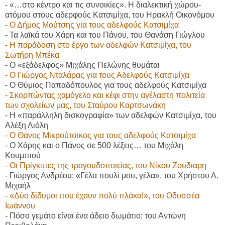
- «…στο κέντρο και τις συνοικίες». Η διαλεκτική χώρου-
ατόμου στους αδερφούς Κατσιμίχα,
του Ηρακλή Οικονόμου
- Ο Δήμος Μούτσης για τους αδελφούς Κατσιμίχα
- Τα λαϊκά του Χάρη και του Πάνου, του Θανάση Γιώγλου
- Η παράδοση στο έργο των αδελφών Κατσιμίχα, του
Σωτήρη Μπέκα
- O
«εξάδελφος» Μιχάλης Πελώνης θυμάται
- Ο Γιώργος Νταλάρας για τους Αδελφούς Κατσιμίχα
- Ο Θύμιος Παπαδόπουλος για τους αδελφούς Κατσιμίχα
- Σκορπώντας χαμόγελο και κέφι στην αγέλαστη πολιτεία
των σχολείων μας,
του Σταύρου Καρτσωνάκη
- Η «παράλληλη δισκογραφία» των αδελφών Κατσιμίχα, του
Αλέξη Λιόλη
- Ο Θάνος Μικρούτσικος για τους αδελφούς Κατσιμίχα
- Ο Χάρης και ο Πάνος σε 500 λέξεις… του Μιχάλη
Κουμπιού
- Οι Πρίγκιπες της τραγουδοποιείας, του Νίκου Ζούδιαρη
- Γιώργος Ανδρέου: «Γέλα πουλί μου, γέλα», του Χρήστου Α.
Μιχαήλ
- «Δύο δίδυμοι που έχουν πολύ πλάκα!», του Οδυσσέα
Ιωάννου
- Πόσο γεμάτο είναι ένα άδειο δωμάτιο; του Αντώνη