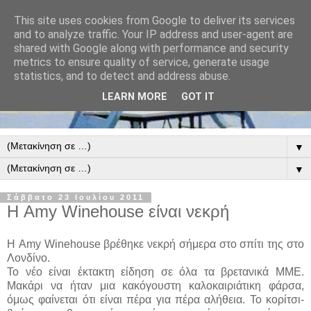
This site uses cookies from Google to deliver its services
and to analyze traffic. Your IP address and user-agent are
shared with Google along with performance and security
metrics to ensure quality of service, generate usage
statistics, and to detect and address abuse.
LEARN MORE
GOT IT
▼
▼
Σάββατο 23 Ιουλίου 2011
Η Amy Winehouse είναι νεκρή
Η Amy Winehouse βρέθηκε νεκρή σήμερα στο σπίτι της στο
Λονδίνο.
Το νέο είναι έκτακτη είδηση σε όλα τα βρετανικά ΜΜΕ.
Μακάρι να ήταν μια κακόγουστη καλοκαιριάτικη φάρσα,
όμως φαίνεται ότι είναι πέρα για πέρα αλήθεια. Το κορίτσι-