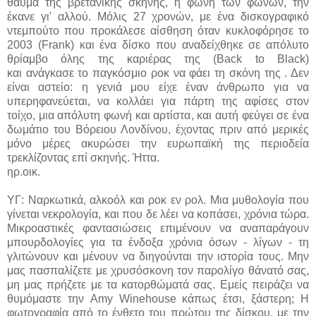
θαύμα της βρετανικής σκηνής, η φωνή των φωνών, την
έκανε γι' αλλού. Μόλις 27 χρονών, με ένα δισκογραφικό
ντεμπούτο που προκάλεσε αίσθηση όταν κυκλοφόρησε το
2003 (Frank) και ένα δίσκο που αναδείχθηκε σε απόλυτο
θρίαμβο όλης της καριέρας της (Back to Black)
και ανάγκασε το παγκόσμιο ροκ να φάει τη σκόνη της . Δεν
είναι αστείο: η γενιά μου είχε έναν άνθρωπο για να
υπερηφανεύεται, να κολλάει για πάρτη της αφίσες στον
τοίχο, μια απόλυτη φωνή και αρτίστα, και αυτή φεύγει σε ένα
δωμάτιο του Βόρειου Λονδίνου, έχοντας πριν από μερικές
μόνο μέρες ακυρώσει την ευρωπαϊκή της περιοδεία
τρεκλίζοντας επί σκηνής. Ήττα.
ηρ.οικ.
ΥΓ: Ναρκωτικά, αλκοόλ και ροκ εν ρολ. Μια μυθολογία που
γίνεται νεκρολογία, και που δε λέει να κοπάσει, χρόνια τώρα.
Μικροαστικές φαντασιώσεις επιμένουν να αναπαράγουν
μπουρδολογίες για τα ένδοξα χρόνια όσων - λίγων - τη
γλιτώνουν και μένουν να διηγούνται την ιστορία τους. Μην
μας πασπαλίζετε με χρυσόσκονη τον παρολίγο θάνατό σας,
μη μας πρήζετε με τα κατορθώματά σας. Εμείς πειράζει να
θυμόμαστε την Amy Winehouse κάπως έτσι, ξάστερη; Η
φωτογραφία από το ένθετο του πρώτου της δίσκου, με την