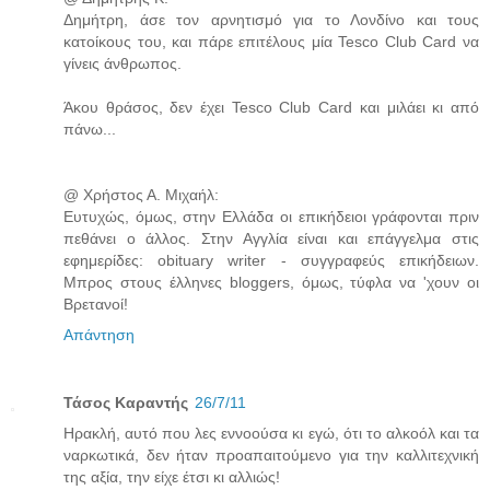
Δημήτρη, άσε τον αρνητισμό για το Λονδίνο και τους
κατοίκους του, και πάρε επιτέλους μία Tesco Club Card να
γίνεις άνθρωπος.
Άκου θράσος, δεν έχει Tesco Club Card και μιλάει κι από
πάνω...
@ Χρήστος Α. Μιχαήλ:
Ευτυχώς, όμως, στην Ελλάδα οι επικήδειοι γράφονται πριν
πεθάνει ο άλλος. Στην Αγγλία είναι και επάγγελμα στις
εφημερίδες: obituary writer - συγγραφεύς επικήδειων.
Μπρος στους έλληνες bloggers, όμως, τύφλα να 'χουν οι
Βρετανοί!
Απάντηση
Τάσος Καραντής
26/7/11
Ηρακλή, αυτό που λες εννοούσα κι εγώ, ότι το αλκοόλ και τα
ναρκωτικά, δεν ήταν προαπαιτούμενο για την καλλιτεχνική
της αξία, την είχε έτσι κι αλλιώς!