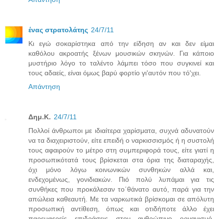
ένας στρατολάτης
24/7/11
Κι εγώ σοκαρίστηκα από την είδηση αν και δεν είμαι
καθόλου ακροατής ξένων μουσικών σκηνών. Για κάποιο
μυστήριο λόγο το ταλέντο λάμπει τόσο που συγκινεί και
τους αδαείς, είναι όμως βαρύ φορτίο γι'αυτόν που τό'χει.
Απάντηση
Δημ.Κ.
24/7/11
Πολλοί άνθρωποι με ιδιαίτερα χαρίσματα, συχνά αδυνατούν
να τα διαχειριστούν, είτε επειδή ο ναρκισσισμός ή η συστολή
τους αφαιρούν το μέτρο στη συμπεριφορά τους, είτε γιατί η
προσωπικότατά τους βρίσκεται στα όρια της διαταραχής,
όχι μόνο λόγω κοινωνικών συνθηκών αλλά και,
ενδεχομένως, γονιδιακών. Πιό πολύ λυπάμαι για τις
συνθήκες που προκάλεσαν το΄θάνατο αυτό, παρά για την
απώλεια καθεαυτή. Με τα ναρκωτικά βρίσκομαι σε απόλυτη
προσωπική αντίθεση, όπως και οτιδήποτε άλλο έχει
παρεμφερείς επιδράσεις στον ανθρώπινο οργανισμό.