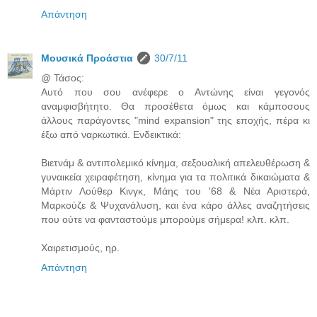
Απάντηση
Μουσικά Προάστια
30/7/11
@ Τάσος:
Αυτό που σου ανέφερε ο Αντώνης είναι γεγονός
αναμφισβήτητο. Θα προσέθετα όμως και κάμποσους
άλλους παράγοντες "mind expansion" της εποχής, πέρα κι
έξω από ναρκωτικά. Ενδεικτικά:
Βιετνάμ & αντιπολεμικό κίνημα, σεξουαλική απελευθέρωση &
γυναικεία χειραφέτηση, κίνημα για τα πολιτικά δικαιώματα &
Μάρτιν Λούθερ Κινγκ, Μάης του '68 & Νέα Αριστερά,
Μαρκούζε & Ψυχανάλυση, και ένα κάρο άλλες αναζητήσεις
που ούτε να φανταστούμε μπορούμε σήμερα! κλπ. κλπ.
Χαιρετισμούς, ηρ.
Απάντηση