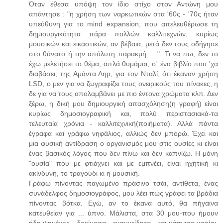
Όταν έθεσα υπόψη τον ίδιο στίχο στον Αντώνη μου
απάντησε : "η χρήση των ναρκωτικών στα '60ς - '70ς ήταν
υπεύθυνη για το mind expansion, που απελευθέρωσε τη
δημιουργικότητα πάρα πολλών καλλιτεχνών, κυρίως
μουσικών και εικαστικών, αν βέβαια, μετά δεν τους οδήγησε
στο θάνατο ή την απόλυτη παρακμή ... ". Τι να πω, δεν το
έχω μελετήσει το θέμα, απλά θυμάμαι, σ' ένα βιβλίο που 'χα
διαβάσει, της Αμάντα Ληρ, για τον Νταλί, ότι έκαναν χρήση
LSD, ο μεν για να ζωγραφίζει τους ονειρικούς του πίνακες, η
δε για να τους απολαμβάνει με πιο έντονα χρώματα κλπ. Δεν
ξέρω, η δική μου δημιουργική απασχόληση(η γραφή) είναι
κυρίως δημοσιογραφική και, πολύ περιστασιακά-τα
τελευταία χρόνια - καλλιτεχνική(ποιήματα). Αλλά πάντα
έγραφα και γράφω νηφάλιος, αλλιώς δεν μπορώ. Έχει και
μια φυσική αντίδραση ο οργανισμός μου στις ουσίες κι είναι
ένας βασικός λόγος που δεν πίνω και δεν καπνίζω. Η μόνη
"ουσία" που με φτιάχνει και με εμπνέει, είναι ηχητική κι
ακίνδυνη, το τραγούδι κι η μουσική.
Γράφω πίνοντας παγωμένο πράσινο τσάι, αντίθετα, ένας
συνάδελφος δημοσιογράφος, μου λέει πως γράφει τα βράδια
πίνοντας βότκα. Εγώ, αν το έκανα αυτό, θα πήγαινα
κατευθείαν για ... ύπνο. Μάλιστα, στα 30 μου-που ήμουν