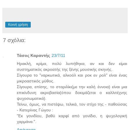
Κοινή χρήση
7 σχόλια:
Τάσος Καραντής
23/7/11
Ηρακλή, κρίμα, πολύ λυπήθηκα, αν και δεν είμαι
συστηματικός ακροατής της ξένης μουσικής σκηνής.
Σίγουρα το "ναρκωτικά, αλκοόλ και ροκ εν ρολ" είναι ένας
μικροαστικός μύθος.
Σίγουρα, επίσης, το σταριλίκι(με την καλή έννοια) είναι μια
επικίνδυνη ακροβασία(όπου δοκιμάζεται ο καλλιτέχνης
ψυχοσωματικά).
Τείνω, όμως, να πιστέψω, τελικά, τον στίχο της - παθούσας
- Κατερίνας Γώγου :
"Εκ γονιδίου, βαθύ καρφί από γονίδιο, η ψυχολογική
χαρμάνα.".
Απάντηση