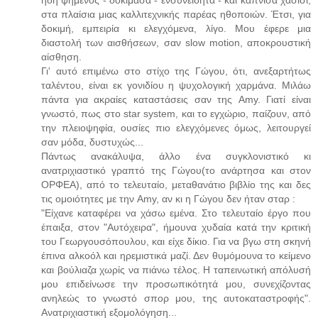
ήδη ψημένος - δοκίμασα - ενσυνείδητα - και κάπνισα χασίσι,
στα πλαίσια μιας καλλιτεχνικής παρέας ηθοποιών. Έτσι, για
δοκιμή, εμπειρία κι ελεγχόμενα, λίγο. Μου έφερε μια
διαστολή των αισθήσεων, σαν slow motion, αποκρουστική
αίσθηση.
Γι' αυτό επιμένω στο στίχο της Γώγου, ότι, ανεξαρτήτως
ταλέντου, είναι εκ γονιδίου η ψυχολογική χαρμάνα. Μιλάω
πάντα για ακραίες καταστάσεις σαν της Amy. Γιατί είναι
γνωστό, πως στο star system, και το εγχώριο, παίζουν, από
την πλειοψηφία, ουσίες πιο ελεγχόμενες όμως, λειτουργεί
σαν μόδα, δυστυχώς...
Πάντως ανακάλυψα, άλλο ένα συγκλονιστικό κι
ανατριχιαστικό γραπτό της Γώγου(το ανάρτησα και στον
ΟΡΦΕΑ), από το τελευταίο, μεταθανάτιο βιβλίο της και δες
τις ομοιότητες με την Amy, αν κι η Γώγου δεν ήταν σταρ :
"Είχανε καταφέρει να χάσω εμένα. Στο τελευταίο έργο που
έπαιξα, στον "Αυτόχειρα", ήμουνα χυδαία κατά την κριτική
του Γεωργουσόπουλου, και είχε δίκιο. Για να βγω στη σκηνή
έπινα αλκοόλ και ηρεμιστικά μαζί. Δεν θυμόμουνα το κείμενο
και βούλιαζα χωρίς να πιάνω τέλος. Η ταπεινωτική απόλυσή
μου επιδείνωσε την προσωπικότητά μου, συνεχίζοντας
ανηλεώς το γνωστό σπορ μου, της αυτοκαταστροφής".
Ανατριχιαστική εξομολόγηση...