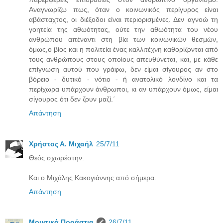
Αναγνωρίζω πως, όταν ο κοινωνικός περίγυρος είναι
αβάσταχτος, οι διέξοδοι είναι περιορισμένες. Δεν αγνοώ τη
γοητεία της αθωότητας, ούτε την αθωότητα του νέου
ανθρώπου απέναντι στη βία των κοινωνικών θεσμών,
όμως,ο βίος και η πολιτεία ένας καλλιτέχνη καθορίζονται από
τους ανθρώπους στους οποίους απευθύνεται, και, με κάθε
επίγνωση αυτού που γράφω, δεν είμαι σίγουρος αν στο
βόρειο - δυτικό - νότιο - ή ανατολικό λονδίνο και τα
περίχωρα υπάρχουν άνθρωποι, κι αν υπάρχουν όμως, είμαι
σίγουρος ότι δεν ζουν μαζί.΄
Απάντηση
Χρήστος Α. Μιχαήλ
25/7/11
Θεός σχωρέστην.
Και ο Μιχάλης Κακογιάννης από σήμερα.
Απάντηση
Μουσικά Προάστια
26/7/11