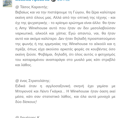
@ Τάσος Καραντής:
Βεβαίως και να την πιστέψουμε τη Γώγου, θα ξέρει καλύτερα
εκείνη από όλους μας. Αλλά από την οπτική της τέχνης - και
όχι της ψυχιατρικής - το κρίσιμο ερώτημα είναι άλλο: θα ήταν
η Amy Winehouse αυτό που ήταν αν δεν μεσολαβούσαν
ναρκωτικά, αλκοόλ και χάπια; Εγώ απαντώ, ναι, θα ήταν
αυτό και ακόμα καλύτερο. Δεν ήταν δηλαδή προαπαιτούμενο
της φωνής ή της ερμηνείας της Winehouse το αλκοόλ και η
πρέζα, όπως είχα ακούσει αρκετές φορές σε κουβέντες όσο
εκείνη ζούσε. Φοβάμαι, δηλαδή, ότι όλος αυτός ο φετιχισμός
του καταραμένου αναπαράγει στο μυαλό μας κάτι στρεβλό
και λάθος.
@ ένας Στρατολάτης:
Ειδικά όταν η αγγλοσαξονική σκηνή έχει γεμίσει με
Μπιγιονσέ και Λέιντι Γκάγκα... Η Winehouse ήταν όαση εκεί
μέσα, κάτι σαν στατιστικό λάθος, και όλα αυτά μοναχά με
δύο δίσκους!
@ Δημήτρης Κ.