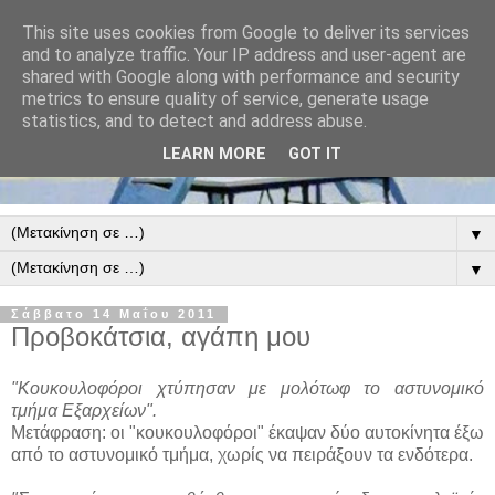
This site uses cookies from Google to deliver its services
and to analyze traffic. Your IP address and user-agent are
shared with Google along with performance and security
metrics to ensure quality of service, generate usage
statistics, and to detect and address abuse.
LEARN MORE
GOT IT
▼
▼
Σάββατο 14 Μαΐου 2011
Προβοκάτσια, αγάπη μου
"Κουκουλοφόροι χτύπησαν με μολότωφ το αστυνομικό
τμήμα Εξαρχείων".
Μετάφραση: οι "κουκουλοφόροι" έκαψαν δύο αυτοκίνητα έξω
από το αστυνομικό τμήμα, χωρίς να πειράξουν τα ενδότερα.