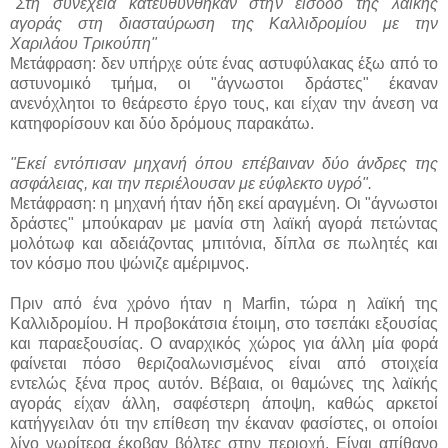
"Στη συνέχεια κατευθύνθηκαν στην είσοδο της λαϊκής
αγοράς στη διασταύρωση της Καλλιδρομίου με την
Χαριλάου Τρικούπη"
Μετάφραση: δεν υπήρχε ούτε ένας αστυφύλακας έξω από το
αστυνομικό τμήμα, οι "άγνωστοι δράστες" έκαναν
ανενόχλητοι το θεάρεστο έργο τους, και είχαν την άνεση να
κατηφορίσουν και δύο δρόμους παρακάτω.
"Εκεί εντόπισαν μηχανή όπου επέβαιναν δύο άνδρες της
ασφάλειας, και την περιέλουσαν με εύφλεκτο υγρό".
Μετάφραση: η μηχανή ήταν ήδη εκεί αραγμένη. Οι "άγνωστοι
δράστες" μπούκαραν με μανία στη λαϊκή αγορά πετώντας
μολότωφ και αδειάζοντας μπιτόνια, δίπλα σε πωλητές και
τον κόσμο που ψώνιζε αμέριμνος.
Πριν από ένα χρόνο ήταν η Marfin, τώρα η λαϊκή της
Καλλιδρομίου. Η προβοκάτσια έτοιμη, στο τσεπάκι εξουσίας
και παραεξουσίας. Ο αναρχικός χώρος για άλλη μία φορά
φαίνεται πόσο θεριζοαλωνισμένος είναι από στοιχεία
εντελώς ξένα προς αυτόν. Βέβαια, οι θαμώνες της λαϊκής
αγοράς είχαν άλλη, σαφέστερη άποψη, καθώς αρκετοί
κατήγγειλαν ότι την επίθεση την έκαναν φασίστες, οι οποίοι
λίγο νωρίτερα έκοβαν βόλτες στην περιοχή. Είναι απίθανο