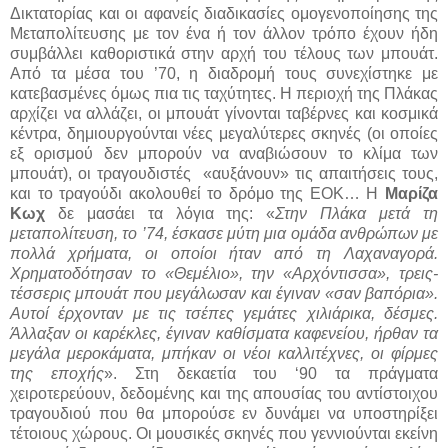
Δικτατορίας και οι αφανείς διαδικασίες ομογενοποίησης της
Μεταπολίτευσης με τον ένα ή τον άλλον τρόπο έχουν ήδη
συμβάλλει καθοριστικά στην αρχή του τέλους των μπουάτ.
Από τα μέσα του ’70, η διαδρομή τους συνεχίστηκε με
κατεβασμένες όμως πια τις ταχύτητες. Η περιοχή της Πλάκας
αρχίζει να αλλάζει, οι μπουάτ γίνονται ταβέρνες και κοσμικά
κέντρα, δημιουργούνται νέες μεγαλύτερες σκηνές (οι οποίες
εξ ορισμού δεν μπορούν να αναβιώσουν το κλίμα των
μπουάτ), οι τραγουδιστές
«αυξάνουν» τις απαιτήσεις τους,
και το τραγούδι ακολουθεί το δρόμο της ΕΟΚ… Η
Μαρίζα
Κωχ
δε μασάει τα λόγια της: «
Στην Πλάκα μετά τη
μεταπολίτευση, το ’74, έσκασε μύτη μια ομάδα ανθρώπων με
πολλά χρήματα, οι οποίοι ήταν από τη Λαχαναγορά.
Χρηματοδότησαν το «Θεμέλιο», την «Αρχόντισσα», τρεις-
τέσσερις μπουάτ που μεγάλωσαν και έγιναν «σαν βαπόρια».
Αυτοί έρχονταν με τις τσέπες γεμάτες χιλιάρικα, δέσμες.
Άλλαξαν οι καρέκλες, έγιναν καθίσματα καφενείου, ήρθαν τα
μεγάλα μεροκάματα, μπήκαν οι νέοι καλλιτέχνες, οι φίρμες
της εποχής
». Στη δεκαετία του ‘90 τα πράγματα
χειροτερεύουν, δεδομένης και της απουσίας του αντίστοιχου
τραγουδιού που θα μπορούσε εν δυνάμει να υποστηρίξει
τέτοιους χώρους. Οι μουσικές σκηνές που γεννιούνται εκείνη