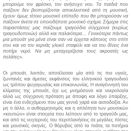
μπορούμε τον φρέσκο, τον ανήσυχο νου. Τα παιδιά που
παίζουν δεν βιοπορίζονται αποκλειστικά από τη μουσική,
έχουν όμως τέτοιο μουσικό επίπεδο που θα μπορούσαν να
παίξουν άνετα σε οποιοδήποτε μουσικό σχήμα. Σήμερα στις
παραστάσεις μας παίζουμε τραγούδια σύγχρονα (κυρίως
τραγουδοποιών) αλλά και παλαιότερα… Γενικότερα πάντως
μια μπουάτ για μένα είναι σαν να έρχεται κάποιος στο σπίτι
σου και να τον κερνάς γλυκό σταφύλι και να του δίνεις ένα
ποτήρι νερό. Να μη μεταχειρίζεσαι τους ακροατές ως
πελάτες
».
Οι μπουάτ, λοιπόν, αποτέλεσαν μία από τις πιο υγιείς,
ζωντανές και άμεσες εκφάνσεις του ελληνικού τραγουδιού
ως τρόπου ψυχαγωγίας και επικοινωνίας. Η αναγέννησή του
κλίματος της μπουάτ, όχι ως μνημόσυνο και νεκρολογία
αλλά ως σύγχρονη πρόταση με άποψη και λόγο ύπαρξης,
είναι ένα ενδεχόμενο που μας γεννά χαρά και αισιοδοξία. Αν
μη τι άλλο, ο αυθορμητισμός και η απλότητα των μουσικών
«κουτιών» είναι στοιχεία που λείπουν από το τραγούδι μας,
και από τις νυχτερινές του περιπλανήσεις σε μεγάλες πίστες
και μουσικές σκηνές. Ο θόρυβος από τα πιάτα, τα ποτήρια