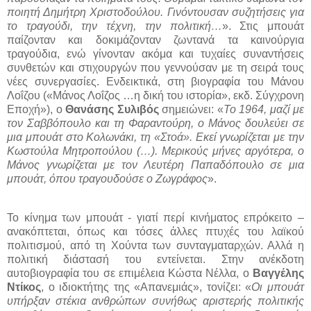
ποιητή Δημήτρη Χριστοδούλου. Γινόντουσαν συζητήσεις για
το τραγούδι, την τέχνη, την πολιτική…
». Στις μπουάτ
παίζονταν και δοκιμάζονταν ζωντανά τα καινούργια
τραγούδια, ενώ γίνονταν ακόμα και τυχαίες συναντήσεις
συνθετών και στιχουργών που γεννούσαν με τη σειρά τους
νέες συνεργασίες. Ενδεικτικά, στη βιογραφία του Μάνου
Λοΐζου («Μάνος Λοΐζος …η δική του ιστορία», εκδ. Σύγχρονη
Εποχή»), ο
Θανάσης Συλιβός
σημειώνει: «
Το 1964, μαζί με
τον Σαββόπουλο και τη Φαραντούρη, ο Μάνος δουλεύει σε
μια μπουάτ στο Κολωνάκι, τη «Στοά». Εκεί γνωρίζεται με την
Κωστούλα Μητροπούλου (…). Μερικούς μήνες αργότερα, ο
Μάνος γνωρίζεται με τον Λευτέρη Παπαδόπουλο σε μια
μπουάτ, όπου τραγουδούσε ο Ζωγράφος
».
Το κίνημα των μπουάτ - γιατί περί κινήματος επρόκειτο –
ανακόπτεται, όπως και τόσες άλλες πτυχές του λαϊκού
πολιτισμού, από τη Χούντα των συνταγματαρχών. Αλλά η
πολιτική διάστασή του εντείνεται. Στην ανέκδοτη
αυτοβιογραφία του σε επιμέλεια Κώστα Νέλλα, ο
Βαγγέλης
Ντίκος
, ο ιδιοκτήτης της «Απανεμιάς», τονίζει: «
Οι μπουάτ
υπήρξαν στέκια ανθρώπων συνήθως αριστερής πολιτικής