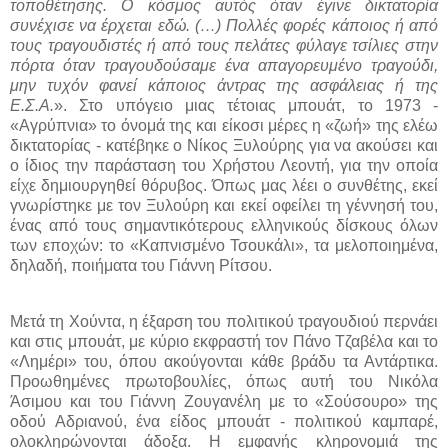
τοποθέτησης. Ο κόσμος αυτός όταν έγινε δικτατορία
συνέχισε να έρχεται εδώ. (…) Πολλές φορές κάποιος ή από
τους τραγουδιστές ή από τους πελάτες φύλαγε τσίλιες στην
πόρτα όταν τραγουδούσαμε ένα απαγορευμένο τραγούδι,
μην τυχόν φανεί κάποιος άντρας της ασφάλειας ή της
Ε.Σ.Α.
». Στο υπόγειο μιας τέτοιας μπουάτ, το 1973 -
«Αγρύπνια» το όνομά της και είκοσι μέρες η «ζωή» της ελέω
δικτατορίας - κατέβηκε ο Νίκος Ξυλούρης για να ακούσει και
ο ίδιος την παράσταση του Χρήστου Λεοντή, για την οποία
είχε δημιουργηθεί θόρυβος. Όπως μας λέει ο συνθέτης, εκεί
γνωρίστηκε με τον Ξυλούρη και εκεί οφείλει τη γέννησή του,
ένας από τους σημαντικότερους ελληνικούς δίσκους όλων
των εποχών: το «Καπνισμένο Τσουκάλι», τα μελοποιημένα,
δηλαδή, ποιήματα του Γιάννη Ρίτσου.
Μετά τη Χούντα, η έξαρση του πολιτικού τραγουδιού περνάει
και στις μπουάτ, με κύριο εκφραστή τον Πάνο Τζαβέλα και το
«Λημέρι» του, όπου ακούγονται κάθε βράδυ τα Αντάρτικα.
Προωθημένες πρωτοβουλίες, όπως αυτή του Νικόλα
Άσιμου και του Γιάννη Ζουγανέλη με το «Σούσουρο» της
οδού Αδριανού, ένα είδος μπουάτ - πολιτικού καμπαρέ,
ολοκληρώνονται άδοξα. Η εμφανής κληρονομιά της