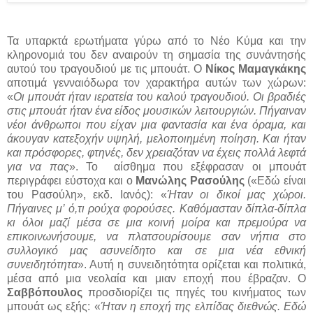
Τα υπαρκτά ερωτήματα γύρω από το Νέο Κύμα και την
κληρονομιά του δεν αναιρούν τη σημασία της συνάντησής
αυτού του τραγουδιού με τις μπουάτ. Ο
Νίκος Μαμαγκάκης
αποτιμά γενναιόδωρα τον χαρακτήρα αυτών των χώρων:
«
Οι μπουάτ ήταν ιερατεία του καλού τραγουδιού. Οι βραδιές
στις μπουάτ ήταν ένα είδος μουσικών λειτουργιών. Πήγαιναν
νέοι άνθρωποι που είχαν μια φαντασία και ένα όραμα, και
άκουγαν κατεξοχήν υψηλή, μελοποιημένη ποίηση. Και ήταν
και πρόσφορες, φτηνές, δεν χρειαζόταν να έχεις πολλά λεφτά
για να πας
». Το
αίσθημα που εξέφρασαν οι μπουάτ
περιγράφει εύστοχα και ο
Μανώλης Ρασούλης
(«Εδώ είναι
του Ρασούλη», εκδ. Ιανός): «
Ήταν οι δικοί μας χώροι.
Πήγαινες μ’ ό,τι ρούχα φορούσες. Καθόμασταν δίπλα-δίπλα
κι όλοι μαζί μέσα σε μια κοινή μοίρα και πρεμούρα να
επικοινωνήσουμε, να πλατσουρίσουμε σαν νήπια στο
συλλογικό μας ασυνείδητο και σε μια νέα εθνική
συνειδητότητα
». Αυτή η συνειδητότητα ορίζεται και πολιτικά,
μέσα από μια νεολαία και μιαν εποχή που έβραζαν. Ο
Σαββόπουλος
προσδιορίζει τις πηγές του κινήματος των
μπουάτ ως εξής: «
Ήταν η εποχή της ελπίδας διεθνώς. Εδώ