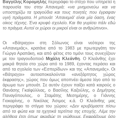
Βαγγέλης Κορομηλής
περιγράφει το στόχο που υπηρετεί η
παρουσία του στην Απανεμιά: «
να μνημονεύω και να
υποστηρίζω τα τραγούδια και τους ποιητές που έγραψαν
υγιή πράγματα. Η μπουάτ ‘Απανεμιά’ είναι μία όαση, ένας
οίκος τέχνης. Ένα κρυφό σχολείο. Και θα γυρίσει πάλι εδώ
το πράγμα. Αυτοί οι χώροι οι μικροί είναι οι ανθρώπινοι
».
Οι «Βάτραχοι» στη Σόλωνος είναι νεότεροι της
«Απανεμιάς», κρατάνε από το 1983 με πρωτεργάτη τον
Γιώργο Αραπάκη, και από φέτος στο τιμόνι τους συνεχίζουν
με τον τραγουδοποιό
Μιχάλη Κλεάνθη
. Ο Κλεάνθης έχει
μακρά θητεία στο χώρο από το 1989, έχοντας περάσει και
από τα σχολεία των «Εσπερίδων» και της «Απανεμιάς». Οι
«Βάτραχοι» αυτοαποκαλούνται «ανεξάρτητος χώρος
έκφρασης», χώρος που όμως αποπνέει άμεσα λίγο από το
άρωμα των μπουάτ.
Σε αυτόν έχουν παίξει κατά καιρούς ο
Θανάσης Γκαϊφύλλιας, ο Βασίλης Καζούλης, ο Δημήτρης
Παναγόπουλος, ο Σταμάτης Μεσημέρης, ο Γιάννης
Γιοκαρίνης, ο Νικόλας Άσιμος κ.ά.
Ο Κλεάνθης μας
περιγράφει το στίγμα του χώρου: «
Δεν κρυβόμαστε πίσω
από τα φώτα και τα ηχητικά τερτίπια της εποχής. Λέμε την
αλήθεια έτσι όπως ακριβώς τη νιώθουμε. Εκφράζουμε όσο