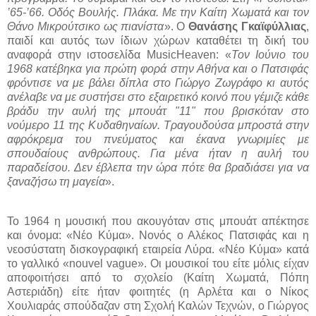
’65-’66. Οδός Βουλής. Πλάκα. Με την Καίτη Χωματά και τον
Θάνο Μικρούτσικο ως πιανίστα
». Ο
Θανάσης Γκαϊφύλλιας
,
παιδί και αυτός των ίδιων χώρων καταθέτει τη δική του
αναφορά στην ιστοσελίδα
MusicHeaven
: «
Τον Ιούνιο του
1968 κατέβηκα για πρώτη φορά στην Αθήνα και ο Πατσιφάς
φρόντισε να με βάλει δίπλα στο Γιώργο Ζωγράφο κι αυτός
ανέλαβε να με συστήσει στο εξαιρετικό κοινό που γέμιζε κάθε
βράδυ την αυλή της μπουάτ "11" που βρισκόταν στο
νούμερο 11 της Κυδαθηναίων. Τραγουδούσα μπροστά στην
αφρόκρεμα του πνεύματος και έκανα γνωριμίες με
σπουδαίους ανθρώπους. Για μένα ήταν η αυλή του
παραδείσου. Δεν έβλεπα την ώρα πότε θα βραδιάσει για να
ξαναζήσω τη μαγεία
».
Το 1964 η μουσική που ακουγόταν στις μπουάτ απέκτησε
και όνομα: «Νέο Κύμα». Νονός ο Αλέκος Πατσιφάς και η
νεοσύστατη δισκογραφική εταιρεία Λύρα. «Νέο Κύμα» κατά
το γαλλικό «nouvel vague». Οι μουσικοί του είτε μόλις είχαν
αποφοιτήσει από το σχολείο (Καίτη Χωματά, Πόπη
Αστεριάδη) είτε ήταν φοιτητές (η Αρλέτα και ο Νίκος
Χουλιαράς σπούδαζαν στη Σχολή Καλών Τεχνών, ο Γιώργος