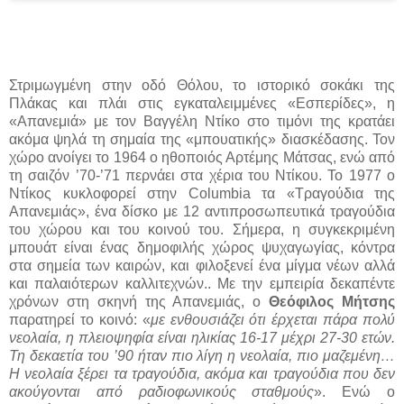
Στριμωγμένη στην οδό Θόλου, το ιστορικό σοκάκι της
Πλάκας και πλάι στις εγκαταλειμμένες «Εσπερίδες», η
«Απανεμιά» με τον Βαγγέλη Ντίκο στο τιμόνι της κρατάει
ακόμα ψηλά τη σημαία της «μπουατικής» διασκέδασης. Τον
χώρο ανοίγει το 1964 ο ηθοποιός Αρτέμης Μάτσας, ενώ από
τη σαιζόν ’70-’71 περνάει στα χέρια του Ντίκου. Το 1977 ο
Ντίκος κυκλοφορεί στην
Columbia
τα «Τραγούδια της
Απανεμιάς», ένα δίσκο με 12 αντιπροσωπευτικά τραγούδια
του χώρου και του κοινού του. Σήμερα, η συγκεκριμένη
μπουάτ είναι ένας δημοφιλής χώρος ψυχαγωγίας, κόντρα
στα σημεία των καιρών, και φιλοξενεί ένα μίγμα νέων αλλά
και παλαιότερων καλλιτεχνών..
Με την εμπειρία δεκαπέντε
χρόνων στη σκηνή της Απανεμιάς, ο
Θεόφιλος Μήτσης
παρατηρεί το κοινό: «
με ενθουσιάζει ότι έρχεται πάρα πολύ
νεολαία, η πλειοψηφία είναι ηλικίας 16-17 μέχρι 27-30 ετών.
Τη δεκαετία του ’90 ήταν πιο λίγη η νεολαία, πιο μαζεμένη…
Η νεολαία ξέρει τα τραγούδια, ακόμα και τραγούδια που δεν
ακούγονται από ραδιοφωνικούς σταθμούς
». Ενώ ο