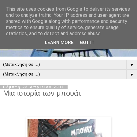
This site uses cookies from Google to deliver its services
and to analyze traffic. Your IP address and user-agent are
shared with Google along with performance and security
metrics to ensure quality of service, generate usage
statistics, and to detect and address abuse.
LEARN MORE
GOT IT
▼
▼
Πέμπτη 28 Απριλίου 2011
Μια ιστορία των μπουάτ