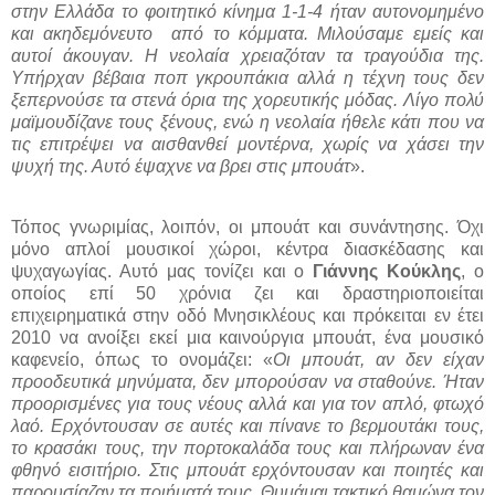
στην Ελλάδα το φοιτητικό κίνημα 1-1-4 ήταν αυτονομημένο
και ακηδεμόνευτο
από το κόμματα. Μιλούσαμε εμείς και
αυτοί άκουγαν. Η νεολαία χρειαζόταν τα τραγούδια της.
Υπήρχαν βέβαια ποπ γκρουπάκια αλλά η τέχνη τους δεν
ξεπερνούσε τα στενά όρια της χορευτικής μόδας. Λίγο πολύ
μαϊμουδίζανε τους ξένους, ενώ η νεολαία ήθελε κάτι που να
τις επιτρέψει να αισθανθεί μοντέρνα, χωρίς να χάσει την
ψυχή της. Αυτό έψαχνε να βρει στις μπουάτ
».
Τόπος γνωριμίας, λοιπόν, οι μπουάτ και συνάντησης. Όχι
μόνο απλοί μουσικοί χώροι, κέντρα διασκέδασης και
ψυχαγωγίας. Αυτό μας τονίζει και ο
Γιάννης Κούκλης
, ο
οποίος επί 50 χρόνια ζει και δραστηριοποιείται
επιχειρηματικά στην οδό Μνησικλέους και πρόκειται εν έτει
2010 να ανοίξει εκεί μια καινούργια μπουάτ, ένα μουσικό
καφενείο, όπως το ονομάζει: «
Οι μπουάτ, αν δεν είχαν
προοδευτικά μηνύματα, δεν μπορούσαν να σταθούνε. Ήταν
προορισμένες για τους νέους αλλά και για τον απλό, φτωχό
λαό. Ερχόντουσαν σε αυτές και πίνανε το βερμουτάκι τους,
το κρασάκι τους, την πορτοκαλάδα τους και πλήρωναν ένα
φθηνό εισιτήριο. Στις μπουάτ ερχόντουσαν και ποιητές και
παρουσίαζαν τα ποιήματά τους. Θυμάμαι τακτικό θαμώνα τον