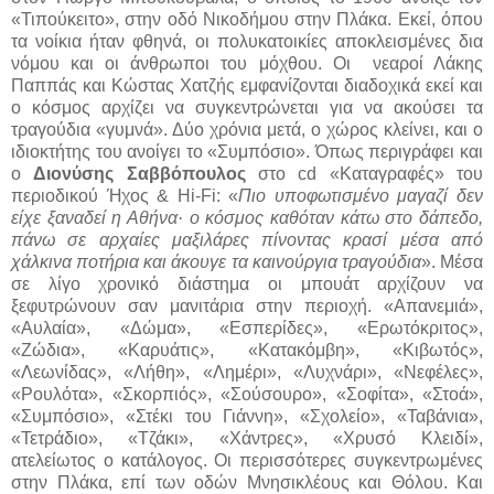
«Τιπούκειτο», στην οδό Νικοδήμου στην Πλάκα. Εκεί, όπου
τα νοίκια ήταν φθηνά, οι πολυκατοικίες αποκλεισμένες δια
νόμου και οι άνθρωποι του μόχθου. Οι
νεαροί Λάκης
Παππάς και Κώστας Χατζής εμφανίζονται διαδοχικά εκεί και
ο κόσμος αρχίζει να συγκεντρώνεται για να ακούσει τα
τραγούδια «γυμνά». Δύο χρόνια μετά, ο χώρος κλείνει, και ο
ιδιοκτήτης του ανοίγει το «Συμπόσιο». Όπως περιγράφει και
ο
Διονύσης Σαββόπουλος
στο
cd
«Καταγραφές» του
περιοδικού Ήχος &
Hi-Fi:
«
Πιο υποφωτισμένο μαγαζί δεν
είχε ξαναδεί η Αθήνα· ο κόσμος καθόταν κάτω στο δάπεδο,
πάνω σε αρχαίες μαξιλάρες πίνοντας κρασί μέσα από
χάλκινα ποτήρια και άκουγε τα καινούργια τραγούδια
».
Μέσα
σε λίγο χρονικό διάστημα οι μπουάτ αρχίζουν να
ξεφυτρώνουν σαν μανιτάρια στην περιοχή. «Απανεμιά»,
«Αυλαία», «Δώμα», «Εσπερίδες», «Ερωτόκριτος»,
«Ζώδια», «Καρυάτις», «Κατακόμβη», «Κιβωτός»,
«Λεωνίδας», «Λήθη», «Λημέρι», «Λυχνάρι», «Νεφέλες»,
«Ρουλότα», «Σκορπιός», «Σούσουρο», «Σοφίτα», «Στοά»,
«Συμπόσιο», «Στέκι του Γιάννη», «Σχολείο», «Ταβάνια»,
«Τετράδιο», «Τζάκι», «Χάντρες», «Χρυσό Κλειδί»,
ατελείωτος ο κατάλογος. Οι περισσότερες συγκεντρωμένες
στην Πλάκα, επί των οδών Μνησικλέους και Θόλου. Και