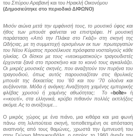
του
Σπύρου Αραβανή
και του
Ηρακλή Οικονόμου
(Δημοσιεύτηκε στο περιοδικό ΔΙΦΩΝΟ)
Μισόν αιώνα μετά την εμφάνισή τους, το μουσικό ύφος και
ήθος των μπουάτ φαίνεται να επιστρέφει. Η μουσική
παράσταση «Από την Πλάκα στο Γκάζι» στη σκηνή της
Ωδήςιας, με τη συμμετοχή ορισμένων εκ των
πρωτεργατών
του Νέου Κύματος προσέλκυσε πρόσφατα νοσταλγούς κάθε
ηλικίας. Οι δίσκοι με τους «νεοκυματικούς» τραγουδιστές
έρχονται ξανά στο προσκήνιο και το κοινό τους αγκαλιάζει.
Οι μικρές μουσικές σκηνές, που αναζητούν τον πυρήνα του
τραγουδιού, όπως αυτός παρουσιαζόταν στις θρυλικές
μπουάτ της δεκαετίας του ’60 και του ’70 ολοένα και
αυξάνονται. Μόδα ή ανάγκη; Αναζήτηση χαμένης εμπορικής
φλέβας χρυσού ή χαμένης αθωότητας;
Το
«
boîte
»
ή
««κουτί», στα ελληνικά, κρύβει πιθανόν πολλές εκπλήξεις
ακόμα. Ας το ανοίξουμε…
Ο μικρός χώρος με ένα πιάνο, μια κιθάρα και μια φωνή
πάνω στη λιλιπούτεια σκηνή, τοποθετημένη σε απόσταση
αναπνοής από τους θαμώνες, χρωστά την έμπνευσή του
στον Γιώργο Μπουκουβάλα, ο οποίος το 1960 άνοιξε τον