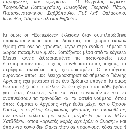
παραγγελιές και αφιερώσεις. Ο Βαγγέλης κερνάει.
Τραγουδάμε Κατσιμιχαίους, Κηλαηδόνη, Γερμανό, Πάριο,
Παπακωνσταντίνου, Σαββόπουλο, Πυξ Λαξ, Θαλασσινό,
Ιωαννίδη, Σιδηρόπουλο και Θηβαίο
».
Κι όμως οι «Εσπερίδες» έκλεισαν όταν συμπληρώθηκε
τριακονταπενταετία και οι ιδιοκτήτες του χώρου έκαναν
έξωση στο όνειρο ζητώντας μεγαλύτερο ενοίκιο. Σήμερα ο
χώρος παραμένει γυμνός. Κοιτάζοντας μέσα από τα κάγκελα
βλέπει κανείς ξεθωριασμένες τις φωτογραφίες που
διακοσμούσαν τους τοίχους, συνθήματα στους τοίχους, τα
περίφημα σκαλάκια της χορταριασμένα…Ο «υπόγειος
ουρανός» όπως μας λέει χαρακτηριστικά σήμερα ο Γιάννης
Αργύρης έχει μετατραπεί σε ένα βρώμικο υπόγειο. Κι όμως
δεν του άξιζε τέτοιο μέλλον. Σε ένα χώρο όπου κάθε βράδυ
για τόσες δεκαετίες νέοι και νέες συναντιόνταν για να
αναπνεύσουν τα τραγούδια και τα αστεία νούμερα, όπου
όπως θυμάται ο Αργύρης «
είχε έρθει μέχρι και ο Όρσον
Γουέλς, ο μεγάλος Αμερικανός ηθοποιός και σκηνοθέτης,
τον οποίο μάλιστα μια κυρία μπέρδεψε με τον Μάνο
Χατζιδάκι
», όπου «
αρκετές φορές είχε έρθει ο Ωνάσης
» και
όπου «
το κοινό δεν διακρινόταν σε πράσινους, κόκκινούς ή