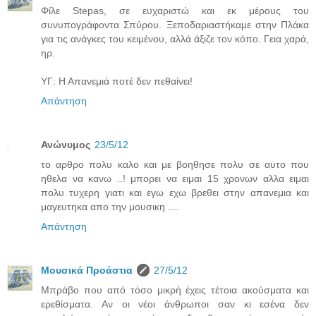
Φίλε Stepas, σε ευχαριστώ και εκ μέρους του
συνυπογράφοντα Σπύρου. Ξεποδαριαστήκαμε στην Πλάκα
για τις ανάγκες του κειμένου, αλλά άξιζε τον κόπο. Γεια χαρά,
ηρ.
ΥΓ: Η Απανεμιά ποτέ δεν πεθαίνει!
Απάντηση
Ανώνυμος
23/5/12
το αρθρο πολυ καλο και με βοηθησε πολυ σε αυτο που
ηθελα να κανω ..! μπορει να ειμαι 15 χρονων αλλα ειμαι
πολυ τυχερη γιατι και εγω εχω βρεθει στην απανεμια και
μαγευτηκα απο την μουσικη ....
Απάντηση
Μουσικά Προάστια
27/5/12
Μπράβο που από τόσο μικρή έχεις τέτοια ακούσματα και
ερεθίσματα. Αν οι νέοι άνθρωποι σαν κι εσένα δεν