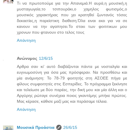
Tι να πρωτοπούμε για την Απανεμιά.Η αυρά,η μουσική,η
μυσταγωγεία,το τσιπουράκι,ο χαμηλος φωτισμός,ο
μουσικός χαρακτήρας που χει κρατηθεί ζωντανός τόσες
δεκαετίες,η παρείστικη διαθεση.Όλα ειναι εκει για να σε
κανουν να την αγαπησει.Το στεκι των φοιτιτικων μου
χρονων που φτανουν στο τελος τους
Απάντηση
Ανώνυμος
12/6/15
Αρθρα σαν κι' αυτό διαβάζονται πάντα με νοσταλγία και
ευγνωμοσύνη για όσα μας πρόσφεραν. Να προσθέσω και
μία ανάμνηση: Το 78-79 φοιτητής στη ΑΣΟΕΕ πήγα με
φίλους συμφοιτητές στις Εσπερίδες. Το πρόγραμμα ξεκίνησε
και τελείωσε με δύο παρέες, την δική μου και μία άλλη και ο
Αργύρης ρώταγε συνέχεια ποιος γκαντέμης μπήκε πρώτος.
Μας κέρασε, κάθισε μαζί μας και περάσαμε τέλεια.
Απάντηση
Μουσικά Προάστια
26/6/15