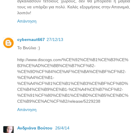
αγκαλιάσουν τέτοιους χώρους, δεν θα μπορέσει η μαγεία
τους να υπάρξει για πολύ. Καλές εξορμήσεις στην Απανεμιά,
λοιπόν!
Απάντηση
cybernaut667
27/12/13
Το Βινύλιο :)
http://www.discogs.com/%CE%92%CE%B1%CE%B3%CE%
B3%CE%AD%CE%BB%CE%B7%CF%82-
%CE%9D%CF%84%CE%AF%CE%BA%CE%BF%CF%82-
%CE%A4%CE%B1-
%CE%A4%CF%81%CE%B1%CE%B3%CE%BF%CF%8D%
CE%B4%CE%B9%CE%B1-%CE%A4%CE%B7%CF%82-
%CE%91%CF%80%CE%B1%CE%BD%CE%B5%CE%BC%
CE%B9%CE%AC%CF%82/release/5229238
Απάντηση
Ανδριάνα Βούτου
26/4/14