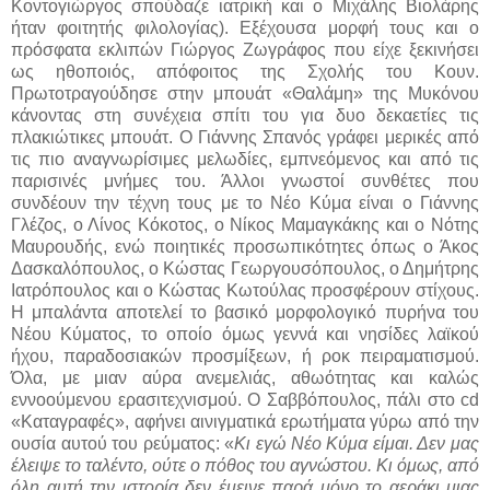
Κοντογιώργος σπούδαζε ιατρική και ο Μιχάλης Βιολάρης
ήταν φοιτητής φιλολογίας). Εξέχουσα μορφή τους και ο
πρόσφατα εκλιπών Γιώργος Ζωγράφος που είχε ξεκινήσει
ως ηθοποιός, απόφοιτος της Σχολής του Κουν.
Πρωτοτραγούδησε στην μπουάτ «Θαλάμη» της Μυκόνου
κάνοντας στη συνέχεια σπίτι του για δυο δεκαετίες τις
πλακιώτικες μπουάτ. Ο Γιάννης Σπανός γράφει μερικές από
τις πιο αναγνωρίσιμες μελωδίες, εμπνεόμενος και από τις
παρισινές μνήμες του. Άλλοι γνωστοί συνθέτες που
συνδέουν την τέχνη τους με το Νέο Κύμα είναι ο Γιάννης
Γλέζος, ο Λίνος Κόκοτος, ο Νίκος Μαμαγκάκης και ο Νότης
Μαυρουδής, ενώ ποιητικές προσωπικότητες όπως ο Άκος
Δασκαλόπουλος, ο Κώστας Γεωργουσόπουλος, ο Δημήτρης
Ιατρόπουλος και ο Κώστας Κωτούλας προσφέρουν στίχους.
Η μπαλάντα αποτελεί το βασικό μορφολογικό πυρήνα του
Νέου Κύματος, το οποίο όμως γεννά και νησίδες λαϊκού
ήχου, παραδοσιακών προσμίξεων, ή ροκ πειραματισμού.
Όλα, με μιαν αύρα ανεμελιάς, αθωότητας και καλώς
εννοούμενου ερασιτεχνισμού. Ο Σαββόπουλος, πάλι στο
cd
«Καταγραφές», αφήνει αινιγματικά ερωτήματα γύρω από την
ουσία αυτού του ρεύματος: «
Κι εγώ Νέο Κύμα είμαι. Δεν μας
έλειψε το ταλέντο, ούτε ο πόθος του αγνώστου. Κι όμως, από
όλη αυτή την ιστορία δεν έμεινε παρά μόνο το αεράκι μιας