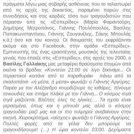
πράγματα λόγω μιας σοβαρής ασθένειας που το ταλαιπωρεί
από τις αρχές της δεκαετίας, παραμένει παρών στις
συνειδήσεις και στις καρδιές τόσο των τραγουδιστών που
πέρασαν από τις «Εσπερίδες» (Μαρία Φαραντούρη,
Δημήτρης Μητροπάνος, Γιάννης Πουλόπουλος, Βασίλης
Παπακωνσταντίνου, Γιάννης Ζουγανέλης, Σάκης Μπουλάς
κ.ά.) όσο και του κοινού. Οι θαυμαστές του εκφράζονται
ακόμα και στο
Facebook,
στην ομάδα «Εσπερίδες».
Εμπνευστής της ένας ερασιτέχνης μουσικός της τελευταίας
γενιάς που έπαιξε στις «Εσπερίδες», στις αρχές του 2000, ο
Βασίλης Γαλλιάκης
μας μεταφέρει θραύσματα στιγμών από
εκείνα τα βράδια: «
Κοντεύει 21:00 σε λίγο ξεκινάμε... Οι
περαστικοί κοιτάνε από το παραθυράκι
πάνω από τα
σκαλοπάτια· «ή μέσα, ή μέσα» φωνάζει ο Γιάννης Αργύρης.
Παρέα με τον Αλέξανδρο κουρδίζουμε τις κιθάρες, πίνουμε
τσικουδιές και σπάμε πλάκα με τον Γιάννη... Ο κόσμος σιγά
σιγά μαζεύεται. Βλέπεις όλες τις ηλικίες… Τα ηχεία είναι
γερασμένα, όπως και η μπουάτ μας αλλά ο κόσμος
τραγουδάει μαζί μας και οι πιο τολμηροί ανεβαίνουν στην
σκηνή. Χειροκρότημα, «αίσχος» φωνάζει ο Γιάννης Αργύρης.
Πολλές φορές από τα γέλια δεν μπορούμε να
τραγουδήσουμε! (…) Η ώρα κοντεύει 03:00. Δεχόμαστε