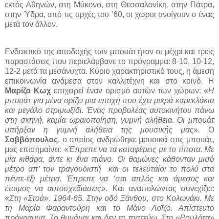
εκτός Αθηνών, στη Μύκονο, στη Θεσσαλονίκη, στην Πάτρα,
στην Ύδρα, από τις αρχές του ’60, οι χώροι ανοίγουν ο ένας
μετά τον άλλον.
Ενδεικτικό της αποδοχής των μπουάτ ήταν οι μέχρι και τρεις
παραστάσεις που περιελάμβανε το πρόγραμμα: 8-10, 10-12,
12-2 μετά τα μεσάνυχτα. Κύριο χαρακτηριστικό τους, η άμεση
επικοινωνία ανάμεσα στον καλλιτέχνη και στο κοινό. Η
Μαρίζα Κωχ
επιχειρεί έναν ορισμό αυτών των χώρων: «
Η
μπουάτ για μένα ορίζει μια εποχή που έχει μικρά καρεκλάκια
και μεγάλο στριμωξίδι. Ένας προβολέας αυτοκινήτου πάνω
στη σκηνή, καμία ωραιοποίηση, γυμνή αλήθεια. Οι μπουάτ
υπήρξαν η γυμνή αλήθεια της μουσικής μας
». Ο
Σαββόπουλος
, ο οποίος ανδρώθηκε μουσικά στις μπουάτ,
μας επισημαίνει: «
Έπρεπε να τα καταφέρεις με το τίποτα. Με
μία κιθάρα, άντε κι ένα πιάνο. Οι θαμώνες κάθονταν μισό
μέτρο απ’ τον τραγουδιστή
και οι τελευταίοι το πολύ στα
πέντε-έξι μέτρα. Έπρεπε να ‘σαι απλός και άμεσος και
έτοιμος να αυτοσχεδιάσεις
». Και αναπολώντας συνεχίζει:
«
Στη «Στοά». 1964-65. Στην οδό Ξάνθου, στο Κολωνάκι. Με
τη Μαρία Φαραντούρη και το Μάνο Λοΐζο. Απίστευτο
πρόγραμμα. Το θυμάμαι και δεν το πιστεύω. Στη «Ρουλότα»