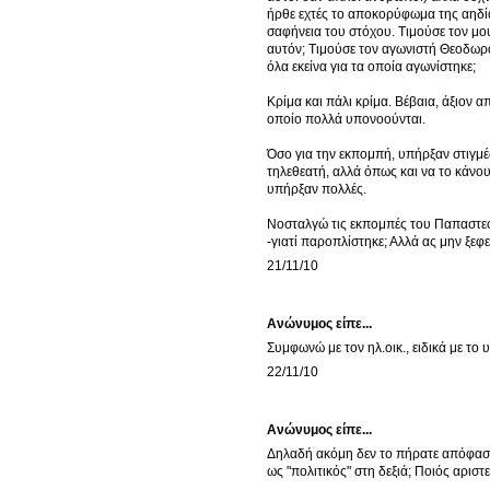
ήρθε εχτές το αποκορύφωμα της αηδί
σαφήνεια του στόχου. Τιμούσε τον μο
αυτόν; Τιμούσε τον αγωνιστή Θεοδωράκ
όλα εκείνα για τα οποία αγωνίστηκε;
Κρίμα και πάλι κρίμα. Βέβαια, άξιον 
οποίο πολλά υπονοούνται.
Όσο για την εκπομπή, υπήρξαν στιγμέ
τηλεθεατή, αλλά όπως και να το κάνου
υπήρξαν πολλές.
Νοσταλγώ τις εκπομπές του Παπαστεφ
-γιατί παροπλίστηκε; Αλλά ας μην ξεφ
21/11/10
Ανώνυμος είπε...
Συμφωνώ με τον ηλ.οικ., ειδικά με το
22/11/10
Ανώνυμος είπε...
Δηλαδή ακόμη δεν το πήρατε απόφαση
ως "πολιτικός" στη δεξιά; Ποιός αριστ