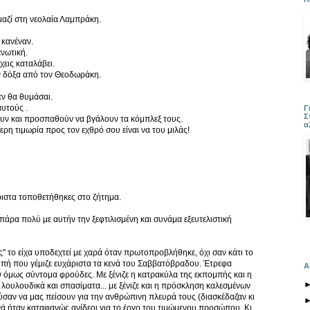
αζί στη νεολαία Λαμπράκη.
 κανέναν.
νωτική.
έχεις καταλάβει.
ν δόξα από τον Θεοδωράκη.
εν θα θυμάσαι.
υτούς .
Γ
Σ
ουν και προσπαθούν να βγάλουν τα κόμπλεξ τους.
α
ρη τιμωρία προς τον εχθρό σου είναι να του μιλάς!
ιστα τοποθετήθηκες στο ζήτημα.
πάρα πολύ με αυτήν την ξεφτιλισμένη και συνάμα εξευτελιστική
" το είχα υποδεχτεί με χαρά όταν πρωτοπροβλήθηκε, όχι σαν κάτι το
μπή που γέμιζε ευχάριστα τα κενά του Σαββατόβραδου. Έτρεφα
Α
ν όμως σύντομα φρούδες. Με ξένιζε η κατρακύλα της εκπομπής και η
 λουλουδικά και σπασίματα... με ξένιζε και η πρόσκληση καλεσμένων
αν να μας πείσουν για την ανθρώπινη πλευρά τους (διασκέδαζαν κι
ά ήταν καταφανώς ανίδεοι για το έργο του τιμώμενου προσώπου. Κι