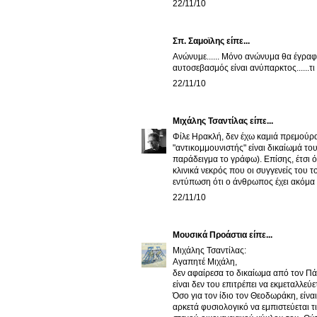
22/11/10
Σπ. Σαμοϊλης είπε...
Ανώνυμε...... Μόνο ανώνυμα θα έγραφες 
αυτοσεβασμός είναι ανύπαρκτος......τι
22/11/10
Μιχάλης Τσαντίλας
είπε...
Φίλε Ηρακλή, δεν έχω καμιά πρεμούρα
"αντικομμουνιστής" είναι δικαίωμά του,
παράδειγμα το γράφω). Επίσης, έτσι ό
κλινικά νεκρός που οι συγγενείς του 
εντύπωση ότι ο άνθρωπος έχει ακόμα σώ
22/11/10
Μουσικά Προάστια
είπε...
Μιχάλης Τσαντίλας:
Αγαπητέ Μιχάλη,
δεν αφαίρεσα το δικαίωμα από τον Πάγκ
είναι δεν του επιτρέπει να εκμεταλλεύ
Όσο για τον ίδιο τον Θεοδωράκη, είνα
αρκετά φυσιολογικό να εμπιστεύεται 