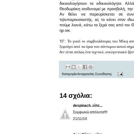
δικαιολογήσουν τα αδικαιολόγητα. Αλ
Θεοδωράκη ισοδυναμεί με προσβολή, την 
Αν θέλει να παρευρίσκεται σε συν
τηλεπαρουσιαστής, ας το κάνει στον ιδιω
πούμε λιανά, κάτω τα ξερά σας από τον 
ηρ.οικ.
ΥΓ: Το γιατί οι συμβουλάτορες του Μίκη απο
ξεφεύγει από τα όρια του σύντομου αυτού σημ
δεν είναι απλώς ένα τεχνικό, οικογενειακό ζήτ
Κατηγορία
Αντιρρησίας Συνείδησης
14 σχόλια:
despinach.
είπε...
Συμφωνώ απόλυτα!!!!
21/11/10