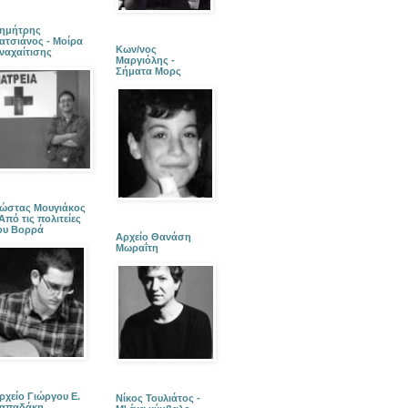
ημήτρης
ατσιάνος - Μοίρα
Κων/νος
ναχαίτισης
Μαργιόλης -
Σήματα Μορς
ώστας Μουγιάκος
 Από τις πολιτείες
ου Βορρά
Αρχείο Θανάση
Μωραΐτη
ρχείο Γιώργου Ε.
Νίκος Τουλιάτος -
απαδάκη