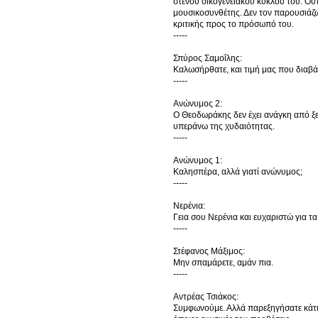
στενού οικογενειακού κύκλου του. Ού
μουσικοσυνθέτης. Δεν τον παρουσιάζ
κριτικής προς το πρόσωπό του.
-----
Σπύρος Σαμοΐλης:
Καλωσήρθατε, και τιμή μας που διαβάζ
-----
Ανώνυμος 2:
Ο Θεοδωράκης δεν έχει ανάγκη από ξεπ
υπεράνω της χυδαιότητας.
-----
Ανώνυμος 1:
Καλησπέρα, αλλά γιατί ανώνυμος;
-----
Νερένια:
Γεια σου Νερένια και ευχαριστώ για τα 
-----
Στέφανος Μάξιμος:
Μην σπαμάρετε, αμάν πια.
-----
Αντρέας Τσιάκος:
Συμφωνούμε. Αλλά παρεξηγήσατε κάτι,