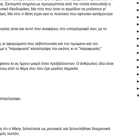
ας. Εκπομπή στημένη με προχειρότητα από την οποία απουσίαζε η
υσικό Θεοδωράκη; Μα τότε πού ήταν οι αρμόδιοι να μιλήσουν γι'
η; Μα τότε τι θέση είχαν εκεί οι πολιτικοί που έφτυσαν κατάμουτρα
απορίας είναι και αυτό που αναφέρεις στο υστερόγραφό σου, με το
ς κι αφιερώματα που σεβόντουσαν και τον τιμώμενο και τον
με η "παραφωνία" καταστρέφει την εικόνα, κι οι "παραφωνίες"
άνου κι ας ήμουν μικρή όταν προβάλλονταν. Ο άνθρωπος εδώ είναι
εύγω από το θέμα σου που έχει μεγάλη σημασία.
 υστερόγραφο.
 ότι ο Μίκης ξεπούλησε ως μουσικός και ξεπουλήθηκε διαχρονικά
ερός λοιπόν;