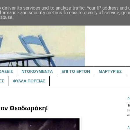
deliver its services and to analyze traffic. Your IP address and
formance and security metrics to ensure quality of service, ge
 abuse.
ΟΑΣΕΙΣ
ΝΤΟΚΟΥΜΕΝΤΑ
ΕΠΙ ΤΟ ΕΡΓΟΝ
ΜΑΡΤΥΡΙΕΣ
ΕΣ
ΦΥΛΛΑ ΠΟΡΕΙΑΣ
Δ
Τ
τον Θεοδωράκη!
μ
m
Α