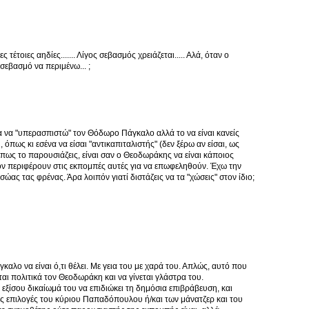
τέτοιες αηδίες....... Λίγος σεβασμός χρειάζεται..... Αλά, όταν ο
 σεβασμό να περιμένω... ;
 να "υπερασπιστώ" τον Θόδωρο Πάγκαλο αλλά το να είναι κανείς
 όπως κι εσένα να είσαι "αντικαπιταλιστής" (δεν ξέρω αν είσαι, ως
πως το παρουσιάζεις, είναι σαν ο Θεοδωράκης να είναι κάποιος
τον περιφέρουν στις εκπομπές αυτές για να επωφεληθούν. Έχω την
ας τας φρένας. Άρα λοιπόν γιατί διστάζεις να τα "χώσεις" στον ίδιο;
αλο να είναι ό,τι θέλει. Με γεια του με χαρά του. Απλώς, αυτό που
εται πολιτικά τον Θεοδωράκη και να γίνεται γλάστρα του.
ι εξίσου δικαίωμά του να επιδιώκει τη δημόσια επιβράβευση, και
τις επιλογές του κύριου Παπαδόπουλου ή/και των μάνατζερ και του