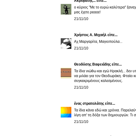
Ακροβάτης...
είπε...
ο κύριος "Με το ευρώ καλύτερα" ξανα
μας έχετε ρεεεεε!
21/11/10
Χρήστος Α. Μιχαήλ
είπε...
Αχ Μαργαρίτα, Μαγιοπούλα...
21/11/10
Θεοδόσης Βαφειάδης
είπε...
Τα ίδια νιώθω και εγώ Ηρακλή... δεν
να μιλάει για τον Θεοδωράκη. Φταίει κ
συγκεκριμένους καλεσμένους.
21/11/10
ένας στρατολάτης
είπε...
Τα ίδια κάνει εδώ και χρόνια. Παρελ
λίγη απ' τη δόξα των δημιουργών. Τι σ
21/11/10