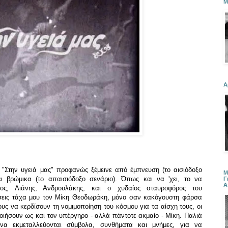
Μ
Α
Στην υγειά μας" προφανώς ξέμεινε από έμπνευση (το αισιόδοξο
Μ
 βρώμικα (το απαισιόδοξο σενάριο). Όπως και να 'χει, το να
Γ
Α
ος, Λιάνης, Ανδρουλάκης, και ο χυδαίος σταυροφόρος του
ήσεις τάχα μου τον Μίκη Θεοδωράκη, μόνο σαν κακόγουστη φάρσα
υς να κερδίσουν τη νομιμοποίηση του κόσμου για τα αίσχη τους, οι
οιήσουν ως και τον υπέργηρο - αλλά πάντοτε ακμαίο - Μίκη. Παλιά
να εκμεταλλεύονται σύμβολα, συνθήματα και μνήμες, για να