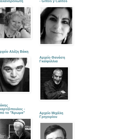
αλανδρενιώτη
- Gritos y Cantos
ρχείο Αλέξη Βάκη
Αρχείο Θανάση
Γκαϊφύλλια
άκης
καρτζόπουλος -
πό το "Άρωμα"
Αρχείο Μιχάλη
Γρηγορίου