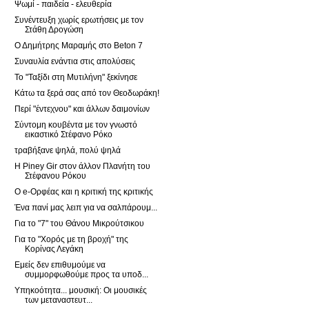
Ψωμί - παιδεία - ελευθερία
Συνέντευξη χωρίς ερωτήσεις με τον
Στάθη Δρογώση
Ο Δημήτρης Μαραμής στο Beton 7
Συναυλία ενάντια στις απολύσεις
Το "Ταξίδι στη Μυτιλήνη" ξεκίνησε
Κάτω τα ξερά σας από τον Θεοδωράκη!
Περί "έντεχνου" και άλλων δαιμονίων
Σύντομη κουβέντα με τον γνωστό
εικαστικό Στέφανο Ρόκο
τραβήξανε ψηλά, πολύ ψηλά
Η Piney Gir στον άλλον Πλανήτη του
Στέφανου Ρόκου
Ο e-Ορφέας και η κριτική της κριτικής
Ένα πανί μας λειπ για να σαλπάρουμ...
Για το "7" του Θάνου Μικρούτσικου
Για το "Χορός με τη βροχή" της
Κορίνας Λεγάκη
Εμείς δεν επιθυμούμε να
συμμορφωθούμε προς τα υποδ...
Υπηκοότητα... μουσική: Οι μουσικές
των μεταναστευτ...