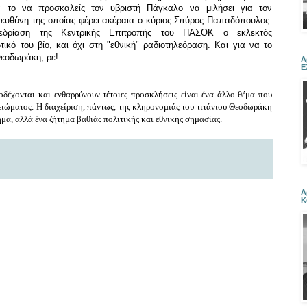
λά το να προσκαλείς τον υβριστή Πάγκαλο να μιλήσει για τον
ευθύνη της οποίας φέρει ακέραια ο κύριος Σπύρος Παπαδόπουλος.
εδρίαση της Κεντρικής Επιτροπής του ΠΑΣΟΚ ο εκλεκτός
τικό του βίο, και όχι στη "εθνική" ραδιοτηλεόραση. Και για να το
Θεοδωράκη, ρε!
Α
Ε
δέχονται και ενθαρρύνουν τέτοιες προσκλήσεις είναι ένα άλλο θέμα που
ειώματος. Η διαχείριση, πάντως, της κληρονομιάς του τιτάνιου Θεοδωράκη
ημα, αλλά ένα ζήτημα βαθιάς πολιτικής και εθνικής σημασίας.
Α
Κ