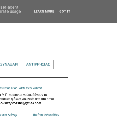
 user-agent
nerate usage
LEARN MORE
GOT IT
ΣΥΝΑΞΑΡΙ
ΑΝΤΙΡΡΗΣΙΑΣ
ΕΝ ΕΧΩ ΗΧΟ, ΔΕΝ ΕΧΩ ΥΛΙΚΟ!
α Μ.Π. χαίρονται να λαμβάνουν τις
ουσικές ή άλλες δουλειές σας στο email
ousikaproastia@gmail.com
ρχείο Λιάνας
Ειρήνη Φιλιππίδου