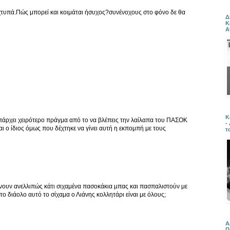
χτυπά.Πώς μπορεί και κοιμάται ήσυχος?συνένοχους στο φόνο δε θα
Δ
Κ
Α
Κ
 υπάρχει χειρότερο πράγμα από το να βλέπεις την λαίλαπα του ΠΑΣΟΚ
-
αι ο ίδιος όμως που δέχτηκε να γίνει αυτή η εκπομπή με τους
τ
αύνουν ανελλιπώς κάτι σιχαμένα πασοκάκια μπας και πασπαλιστούν με
το διάολο αυτό το σίχαμα ο Λιάνης κολλητάρι είναι με όλους;
Α
Π