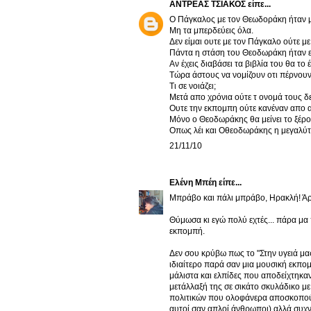
ΑΝΤΡΕΑΣ ΤΣΙΑΚΟΣ
είπε...
Ο Πάγκαλος με τον Θεωδοράκη ήταν μ
Μη τα μπερδεύεις όλα.
Δεν είμαι ουτε με τον Πάγκαλο ούτε με
Πάντα η στάση του Θεοδωράκη ήταν ε
Αν έχεις διαβάσει τα βιβλία του θα το 
Τώρα άστους να νομίζουν οτι πέρνου
Τι σε νοιάζει;
Μετά απο χρόνια ούτε τ ονομά τους δ
Ουτε την εκπομπη ούτε κανέναν απο α
Μόνο ο Θεοδωράκης θα μείνει το ξέρ
Οπως λέι και Οθεοδωράκης η μεγαλύτε
21/11/10
Ελένη Μπέη
είπε...
Μπράβο και πάλι μπράβο, Ηρακλή! Άρ
Θύμωσα κι εγώ πολύ εχτές... πάρα μα 
εκπομπή.
Δεν σου κρύβω πως το "Στην υγειά μας
ιδιαίτερο παρά σαν μια μουσική εκπο
μάλιστα και ελπίδες που αποδείχτηκα
μετάλλαξή της σε σικάτο σκυλάδικο με
πολιτικών που ολοφάνερα αποσκοπούσ
αυτοί σαν απλοί άνθρωποι) αλλά συχν