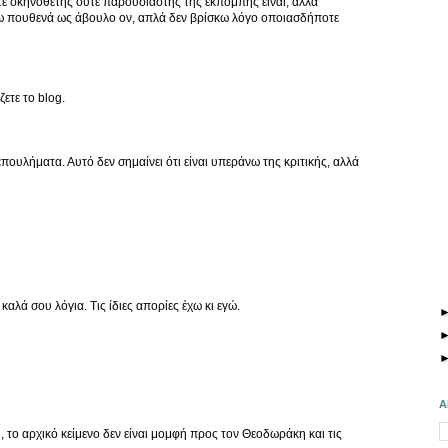
τε σκηνοθέτης ούτε παρουσιαστής της εκπομπής είναι, αλλά
ω πουθενά ως άβουλο ον, απλά δεν βρίσκω λόγο οποιασδήποτε
ετε το blog.
ουλήματα. Αυτό δεν σημαίνει ότι είναι υπεράνω της κριτικής, αλλά
καλά σου λόγια. Τις ίδιες απορίες έχω κι εγώ.
Α
 το αρχικό κείμενο δεν είναι μομφή προς τον Θεοδωράκη και τις