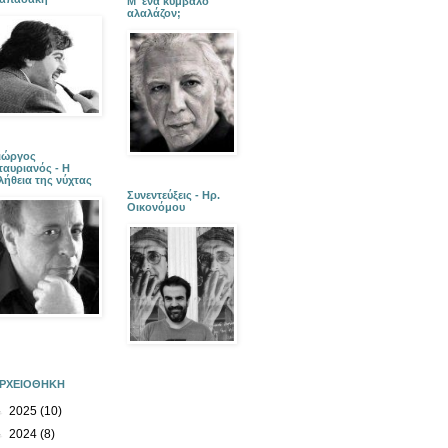
Μ' ένα κύμβαλο
αλαλάζον;
ιώργος
ταυριανός - Η
λήθεια της νύχτας
Συνεντεύξεις - Ηρ.
Οικονόμου
ΡΧΕΙΟΘΗΚΗ
►
2025
(10)
►
2024
(8)