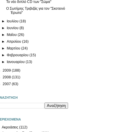
Το νέο διπλό CD των "Σώμα"
Ο Σωτήρης Τριβιζάς για τον "Σκοτεινό
Έρωτα"
►
Ιουλίου
(18)
►
Ιουνίου
(8)
►
Μαΐου
(26)
►
Απριλίου
(16)
►
Μαρτίου
(24)
►
Φεβρουαρίου
(15)
►
Ιανουαρίου
(13)
►
2009
(188)
►
2008
(131)
►
2007
(63)
ΝΑΖΗΤΗΣΗ
ΕΡΙΕΧΟΜΕΝΑ
Ακροάσεις
(112)