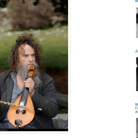
Μ
Α
Μ
Γ
Α