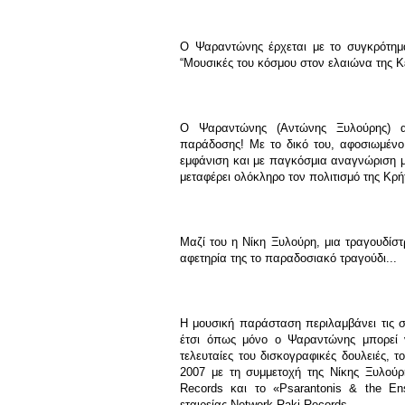
Ο Ψαραντώνης έρχεται με το συγκρότημά
“Μουσικές του κόσμου στον ελαιώνα της Κ
Ο Ψαραντώνης (Αντώνης Ξυλούρης) α
παράδοσης! Με το δικό του, αφοσιωμένο 
εμφάνιση και με παγκόσμια αναγνώριση μ
μεταφέρει ολόκληρο τον πολιτισμό της Κρήτ
Μαζί του η Νίκη Ξυλούρη, μια τραγουδίσ
αφετηρία της το παραδοσιακό τραγούδι...
H μουσική παράσταση περιλαμβάνει τις σ
έτσι όπως μόνο ο Ψαραντώνης μπορεί ν
τελευταίες του δισκογραφικές δουλειές,
2007 με τη συμμετοχή της Νίκης Ξυλούρ
Records και το «Ρsarantonis & the Εn
εταιρείας Νetwork Raki Records.