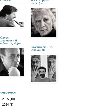
Μ' ένα κύμβαλο
αλαλάζον;
ιώργος
ταυριανός - Η
λήθεια της νύχτας
Συνεντεύξεις - Ηρ.
Οικονόμου
ΡΧΕΙΟΘΗΚΗ
►
2025
(10)
►
2024
(8)