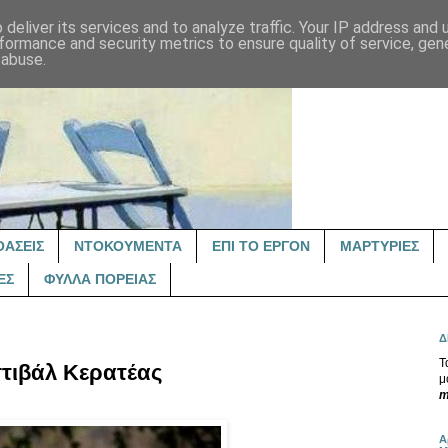
deliver its services and to analyze traffic. Your IP address and
formance and security metrics to ensure quality of service, ge
 abuse.
ΟΑΣΕΙΣ
ΝΤΟΚΟΥΜΕΝΤΑ
ΕΠΙ ΤΟ ΕΡΓΟΝ
ΜΑΡΤΥΡΙΕΣ
ΕΣ
ΦΥΛΛΑ ΠΟΡΕΙΑΣ
Δ
Τ
τιβάλ Κερατέας
μ
m
Α