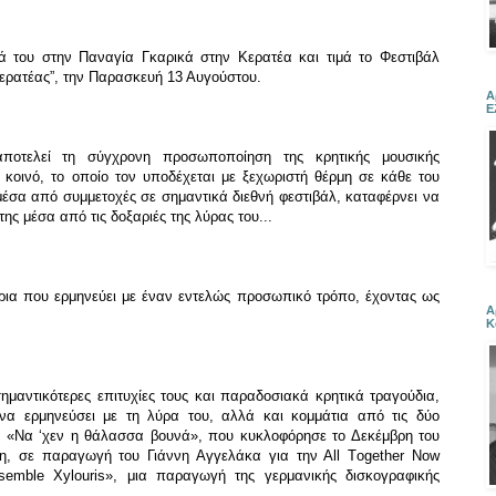
 του στην Παναγία Γκαρικά στην Κερατέα και τιμά το Φεστιβάλ
ερατέας”, την Παρασκευή 13 Αυγούστου.
Α
Ε
ποτελεί τη σύγχρονη προσωποποίηση της κρητικής μουσικής
κοινό, το οποίο τον υποδέχεται με ξεχωριστή θέρμη σε κάθε του
έσα από συμμετοχές σε σημαντικά διεθνή φεστιβάλ, καταφέρνει να
ης μέσα από τις δοξαριές της λύρας του...
τρια που ερμηνεύει με έναν εντελώς προσωπικό τρόπο, έχοντας ως
Α
Κ
ημαντικότερες επιτυχίες τους και παραδοσιακά κρητικά τραγούδια,
α ερμηνεύσει με τη λύρα του, αλλά και κομμάτια από τις δύο
 το «Να ‘χεν η θάλασσα βουνά», που κυκλοφόρησε το Δεκέμβρη του
η, σε παραγωγή του Γιάννη Αγγελάκα για την Αll Τogether Νow
semble Χylouris», μια παραγωγή της γερμανικής δισκογραφικής