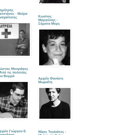
ημήτρης
ατσιάνος - Μοίρα
Κων/νος
ναχαίτισης
Μαργιόλης -
Σήματα Μορς
ώστας Μουγιάκος
 Από τις πολιτείες
ου Βορρά
Αρχείο Θανάση
Μωραΐτη
ρχείο Γιώργου Ε.
Νίκος Τουλιάτος -
απαδάκη