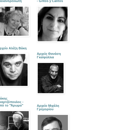
αλανδρενιώτη
- Gritos y Cantos
ρχείο Αλέξη Βάκη
Αρχείο Θανάση
Γκαϊφύλλια
άκης
καρτζόπουλος -
πό το "Άρωμα"
Αρχείο Μιχάλη
Γρηγορίου