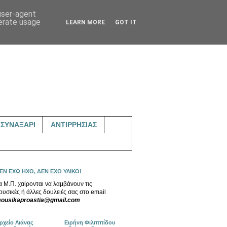
 user-agent
nerate usage
LEARN MORE
GOT IT
ΣΥΝΑΞΑΡΙ
ΑΝΤΙΡΡΗΣΙΑΣ
ΕΝ ΕΧΩ ΗΧΟ, ΔΕΝ ΕΧΩ ΥΛΙΚΟ!
α Μ.Π. χαίρονται να λαμβάνουν τις
ουσικές ή άλλες δουλειές σας στο email
ousikaproastia@gmail.com
ρχείο Λιάνας
Ειρήνη Φιλιππίδου