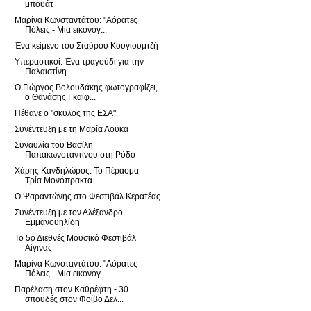
μπουάτ
Μαρίνα Κωνσταντάτου: "Αόρατες
Πόλεις - Μια εικονογ...
Ένα κείμενο του Σταύρου Κουγιουμτζή
Υπεραστικοί: Ένα τραγούδι για την
Παλαιστίνη
Ο Γιώργος Βολουδάκης φωτογραφίζει,
ο Θανάσης Γκαϊφ...
Πέθανε ο "σκύλος της ΕΣΑ"
Συνέντευξη με τη Μαρία Λούκα
Συναυλία του Βασίλη
Παπακωνσταντίνου στη Ρόδο
Χάρης Κανδηλώρος: Το Πέρασμα -
Τρία Μονόπρακτα
Ο Ψαραντώνης στο Φεστιβάλ Κερατέας
Συνέντευξη με τον Αλέξανδρο
Εμμανουηλίδη
Το 5ο Διεθνές Μουσικό Φεστιβάλ
Αίγινας
Μαρίνα Κωνσταντάτου: "Αόρατες
Πόλεις - Μια εικονογ...
Παρέλαση στον Καθρέφτη - 30
σπουδές στον Φοίβο Δελ...