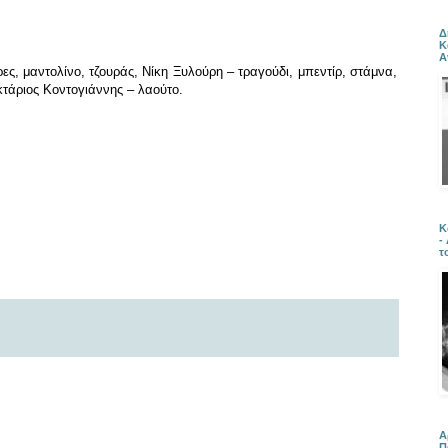
Δ
Κ
Α
ες, μαντολίνο, τζουράς, Νίκη Ξυλούρη – τραγούδι, μπεντίρ, στάμνα,
τάριος Κοντογιάννης – λαούτο.
Κ
-
τ
Α
Π