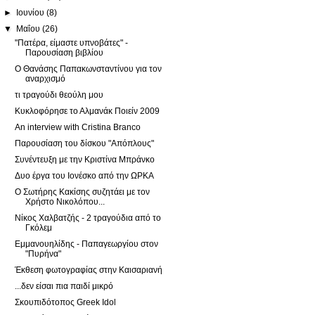
►
Ιουνίου
(8)
▼
Μαΐου
(26)
"Πατέρα, είμαστε υπνοβάτες" -
Παρουσίαση βιβλίου
Ο Θανάσης Παπακωνσταντίνου για τον
αναρχισμό
τι τραγούδι θεούλη μου
Κυκλοφόρησε το Αλμανάκ Ποιείν 2009
An interview with Cristina Branco
Παρουσίαση του δίσκου "Απόπλους"
Συνέντευξη με την Κριστίνα Μπράνκο
Δυο έργα του Ιονέσκο από την ΩΡΚΑ
Ο Σωτήρης Κακίσης συζητάει με τον
Χρήστο Νικολόπου...
Νίκος Χαλβατζής - 2 τραγούδια από το
Γκόλεμ
Εμμανουηλίδης - Παπαγεωργίου στον
"Πυρήνα"
Έκθεση φωτογραφίας στην Καισαριανή
...δεν είσαι πια παιδί μικρό
Σκουπιδότοπος Greek Idol