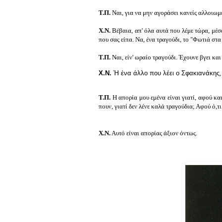
Τ.Π.
Ναι, για να μην αγοράσει κανείς αλλοιωμ
Χ.Ν.
Βέβαια, απ' όλα αυτά που λέμε τώρα, μέσ
που σας είπα. Να, ένα τραγούδι, το "Φωτιά στα
Τ.Π.
Ναι, είν' ωραίο τραγούδι. Έχουνε βγει κα
Χ.Ν.
Ή ένα άλλο που λέει ο Σφακιανάκης, 
Τ.Π.
Η απορία μου εμένα είναι γιατί, αφού κ
πουν, γιατί δεν λένε καλά τραγούδια; Αφού ό,τι
Χ.Ν.
Αυτό είναι απορίας άξιoν όντως.