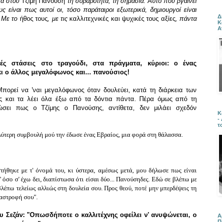
τά στου
Τζίμη Πανούση
τη σοβαρότητα, τη σημασία. Αυτό που βγαίνει
 είναι πως αυτοί οι, τόσο παράταιροι εξωτερικά, δημιουργοί είναι
Δ
. Με το
ήθος τους
, με τις
καλλιτεχνικές και ψυχικές τους αξίες
, πάντα
Κ
Α
ικές στάσεις στο τραγούδι, στα πράγματα, κύριοι: ο ένας
ι ο άλλος μεγαλόφωνος και... πανούσιος!
Μπορεί να 'ναι μεγαλόφωνος όταν δουλεύει, κατά τη διάρκεια των
ς και τα λέει όλα έξω από τα δόντια πάντα. Πέρα όμως από τη
σει πως ο Tζίμης ο Πανούσης, αντίθετα, δεν μιλάει σχεδόν
Κ
-
τ
ύτερη συμβουλή μού την έδωσε ένας Εβραίος, μια φορά στη θάλασσα.
ήθηκε με τ' όνομά του, κι ύστερα, αμέσως μετά, μου δήλωσε πως είναι
' όσο σ' έχω δει, διαπίστωσα ότι είσαι δύο... Πανούσηδες. Εδώ σε βλέπω με
 βλέπω τελείως αλλιώς στη δουλεία σου. Προς θεού, ποτέ μην μπερδέψεις τη
ταστροφή σου".
ου Σεζάν: "Οπωσδήποτε ο καλλιτέχνης οφείλει ν' ανυψώνεται, ο
Α
Π