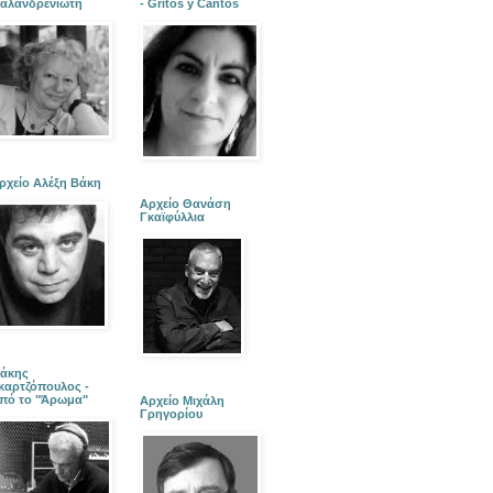
αλανδρενιώτη
- Gritos y Cantos
ρχείο Αλέξη Βάκη
Αρχείο Θανάση
Γκαϊφύλλια
άκης
καρτζόπουλος -
πό το "Άρωμα"
Αρχείο Μιχάλη
Γρηγορίου