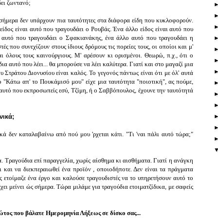
δει ζωντανό;
σήμερα δεν υπάρχουν πια ταυτότητες στα διάφορα είδη που κυκλοφορούν.
είδος είναι αυτό που τραγουδάει ο Ρουβάς. Ένα άλλο είδος είναι αυτό που
 αυτό που τραγουδάει ο
Σφακιανάκης
, ένα άλλο αυτό που τραγουδάει η
τές που συνεχίζουν στους ίδιους δρόμους τις πορείες τους, οι οποίοι και μ'
 όλους τους καινούργιους. Μ' αρέσουν κι ορισμένοι. Θεωρώ, π.χ., ότι ο
 αυτό που λέει... θα μπορούσε να λέει καλύτερα. Γιατί και στο μαγαζί μια
ου
Στράτου Διονυσίου
είναι καλός. Το γεγονός πάντως είναι ότι με όλ' αυτά
ο "Κάτω απ' το Πουκάμισό μου" είχε μια ταυτότητα "ποιοτική", ας πούμε,
αυτό που εκπροσωπείς εσύ, Τζίμη, ή ο
Σαββόπουλος
, έχουνε την ταυτότητά
νικά;
ά δεν καταλαβαίνω από πού μου 'ρχεται κάτι. "Τι 'ναι πάλι αυτό τώρα;"
 Τραγούδια επί παραγγελία, χωρίς αίσθημα κι αισθήματα. Γιατί η ανάγκη
νει και να διεκπεραιωθεί ένα προϊόν , οποιοδήποτε. Δεν είναι τα πράγματα
ς ετοίμαζε ένα έργο και καλούσε τραγουδιστές να το υπηρετήσουν αυτό το
έχει μείνει ώς σήμερα. Τώρα μιλάμε για τραγούδια ετοιματζίδικα, με σαφείς
ώτος που βάλατε Ημερομηνία Λήξεως σε δίσκο σας...