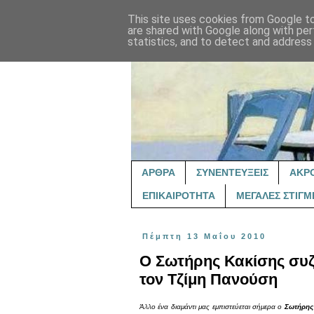
This site uses cookies from Google to 
are shared with Google along with per
statistics, and to detect and address
ΑΡΘΡΑ
ΣΥΝΕΝΤΕΥΞΕΙΣ
ΑΚΡ
ΕΠΙΚΑΙΡΟΤΗΤΑ
ΜΕΓΑΛΕΣ ΣΤΙΓΜ
Πέμπτη 13 Μαΐου 2010
Ο Σωτήρης Κακίσης συζ
τον Τζίμη Πανούση
Άλλο ένα διαμάντι μας εμπιστεύεται σήμερα ο
Σωτήρης