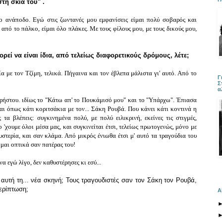
τη σκιά του" .
ο ανάποδο. Εγώ στις ζωντανές μου εμφανίσεις είμαι πολύ σοβαρός και
από το πάλκο, είμαι όλο πλάκες. Με τους φίλους μου, με τους δικούς μου,
ρεί να είναι ίδια, από τελείως διαφορετικούς δρόμους, λέτε;
 με τον Τζίμη, τελικά. Πήγαινα και τον έβλεπα μάλιστα γι' αυτό. Από το
Γ
Σ
α
ρήστου. ιδίως το "Κάτω απ' το Πουκάμισό μου" και το "Υπάρχω". Έπιασα
αι όπως κάτι κοριτσάκια με τον...
Σάκη Ρουβά
. Που κάνει κάτι κοντινά η
τα βλέπεις: συγκινημένα πολύ, με πολύ ειλικρινή, εκείνες τις στιγμές,
 'χουμε όλοι μέσα μας, και συγκινείται έτσι, τελείως πρωτογενώς, μόνο με
υστερία, και σαν κλάμα. Από μικρός ένιωθα έτσι μ' αυτό τα τραγούδια του
μαι οπτικά σαν πατέρας του!
α εγώ λίγο, δεν καθυστέρησες κι εσύ...
αυτή τη... νέα σκηνή; Τους τραγουδιστές σαν τον Σάκη τον Ρουβά,
περίπτωση;
Α