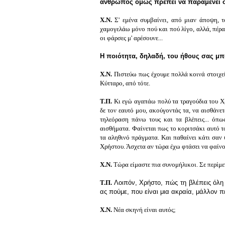
άνθρωπος όμως πρέπει να παραμένει σ
Χ.Ν.
Σ' εμένα συμβαίνει, από μιαν άποψη, τ
χαμογελάω μόνο πού και πού λίγο, αλλά, πέρα 
οι φάρσες μ' αρέσουνε...
Η ποιότητα, δηλαδή, του ήθους σας μπο
Χ.Ν.
Πιστεύω πως έχουμε πολλά κοινά στοιχεία
Κύτταρο, από τότε.
Τ.Π.
Κι εγώ αγαπάω πολύ τα τραγούδια του Χ
δε τον εαυτό μου, ακούγοντάς τα, να αισθάνετ
τηλεόραση πάνω τους και τα βλέπεις... όπως 
αισθήματα. Φαίνεται πως το κοριτσάκι αυτό το
τα αληθινό πράγματα. Και παθαίνει κάτι σαν 
Χρήστου. Άσχετα αν τώρα έχω φτάσει να φαίνο
Χ.Ν.
Τώρα είμαστε πια συνομήλικοι. Σε περίμεν
Τ.Π.
Λοιπόν, Χρήστο, πώς τη βλέπεις όλη 
ας πούμε, που είναι μια ακραία, μάλλον 
Χ.Ν.
Νέα σκηνή είναι αυτός;