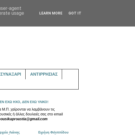
 user-agent
nerate usage
LEARN MORE
GOT IT
ΣΥΝΑΞΑΡΙ
ΑΝΤΙΡΡΗΣΙΑΣ
ΕΝ ΕΧΩ ΗΧΟ, ΔΕΝ ΕΧΩ ΥΛΙΚΟ!
α Μ.Π. χαίρονται να λαμβάνουν τις
ουσικές ή άλλες δουλειές σας στο email
ousikaproastia@gmail.com
ρχείο Λιάνας
Ειρήνη Φιλιππίδου