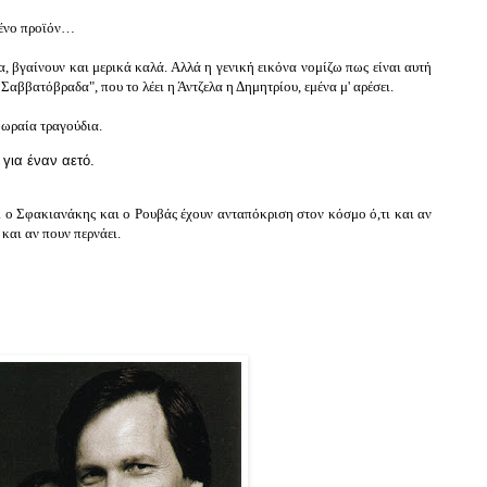
ένο προϊόν
…
α, βγαίνουν και μερικά καλά. Αλλά η γενική εικόνα νομίζω πως είναι αυτή
 Σαββατόβραδα", που το λέει η Άντζελα η Δημητρίου, εμένα μ' αρέσει.
ι ωραία τραγούδια.
για έναν αετό.
αι ο Σφακιανάκης και ο Ρουβάς έχουν ανταπόκριση στον κόσμο ό,τι και αν
 και αν πουν περνάει.