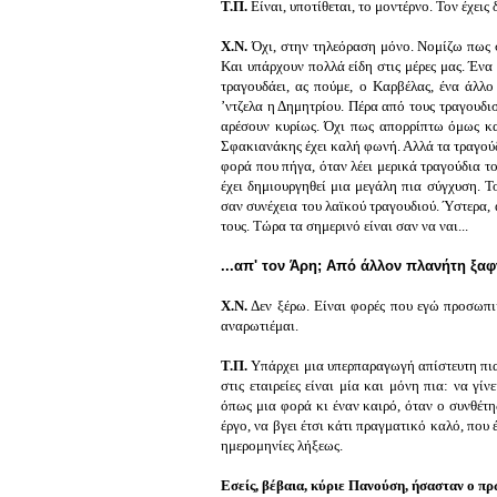
Τ.Π.
Είναι, υποτίθεται, το μοντέρνο. Τον έχεις 
Χ.Ν.
Όχι, στην τηλεόραση μόνο. Νομίζω πως 
Και υπάρχουν πολλά είδη στις μέρες μας. Ένα 
τραγουδάει, ας πούμε, ο
Καρβέλας
, ένα άλλο
ʼ
ντζελα
η
Δημητρίου
. Πέρα από τους τραγουδισ
αρέσουν κυρίως. Όχι πως απορρίπτω όμως και
Σφακιανάκης έχει καλή φωνή. Αλλά τα τραγούδια
φορά που πήγα, όταν λέει μερικά τραγούδια τ
έχει δημιουργηθεί μια μεγάλη πια σύγχυση. Τ
σαν συνέχεια του λαϊκού τραγουδιού. Ύστερα, 
τους. Τώρα τα σημερινό είναι σαν να ναι...
...απ' τον Άρη; Από άλλον πλανήτη ξαφ
Χ.Ν.
Δεν ξέρω. Είναι φορές που εγώ προσωπικ
αναρωτιέμαι.
Τ.Π.
Υπάρχει μια υπερπαραγωγή απίστευτη πια.
στις εταιρείες είναι μία και μόνη πια: να γί
όπως μια φορά κι έναν καιρό, όταν ο συνθέτη
έργο, να βγει έτσι κάτι πραγματικό καλό, που 
ημερομηνίες λήξεως.
Εσείς, βέβαια, κύριε Πανούση, ήσασταν ο πρ