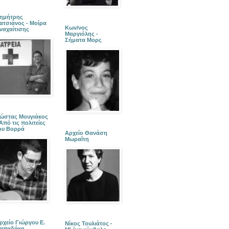
ημήτρης
ατσιάνος - Μοίρα
Κων/νος
ναχαίτισης
Μαργιόλης -
Σήματα Μορς
ώστας Μουγιάκος
 Από τις πολιτείες
ου Βορρά
Αρχείο Θανάση
Μωραΐτη
ρχείο Γιώργου Ε.
Νίκος Τουλιάτος -
απαδάκη