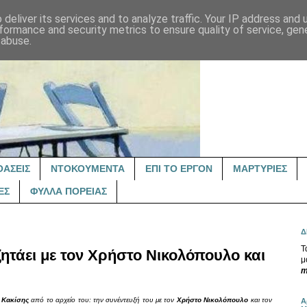
deliver its services and to analyze traffic. Your IP address and
formance and security metrics to ensure quality of service, ge
 abuse.
ΟΑΣΕΙΣ
ΝΤΟΚΟΥΜΕΝΤΑ
ΕΠΙ ΤΟ ΕΡΓΟΝ
ΜΑΡΤΥΡΙΕΣ
ΕΣ
ΦΥΛΛΑ ΠΟΡΕΙΑΣ
Δ
Τ
ητάει με τον Χρήστο Νικολόπουλο και
μ
m
 Κακίσης
από το αρχείο του: την συνέντευξή του με τον
Χρήστο Νικολόπουλο
και τον
Α