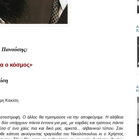
Α
Ε
ς Πανούσης:
ια ο κόσμος»
ίση
Α
Κ
ήρη Κακίση
καταστροφή
. Ο άλλος θα προτιμούσε να την αποφεύγαμε. Η αλήθεια
ι δύο υπάρχουν πάντα έντονα για μας, με καρδιές και τρόπους πάντα
έσα σ' ένα χάος πια και δικό μας, αρκετά
…
αλβανικού τύπου. Σαν
θε κάποτε ακούγοντας τραγούδια του
Νικολόπουλου
κι ο
Χρήστος