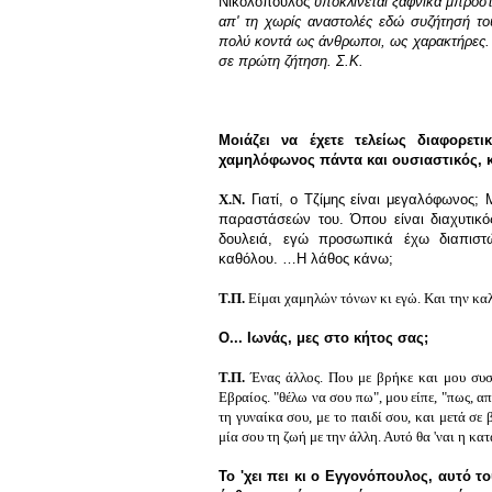
Νικολόπουλος
υποκλίνεται ξαφνικά μπροσ
απ' τη χωρίς αναστολές εδώ συζήτησή τους
πολύ κοντά ως άνθρωποι, ως χαρακτήρες
σε πρώτη ζήτηση. Σ.Κ.
Μοιάζει να έχετε τελείως διαφορετ
χαμηλόφωνος πάντα και ουσιαστικός, κ
Χ.Ν.
Γιατί, ο Τζίμης είναι μεγαλόφωνος; 
παραστάσεών του. Όπου είναι διαχυτικό
δουλειά, εγώ προσωπικά έχω διαπιστώ
καθόλου.
…
Η λάθος κάνω;
T.Π.
Είμαι χαμηλών τόνων κι εγώ. Και την καλ
Ο... Ιωνάς, μες στο κήτος σας;
Τ.Π.
Ένας άλλος. Που με βρήκε και μου συστ
Εβραίος. "θέλω να σου πω", μου είπε, "πως, απ
τη γυναίκα σου, με το παιδί σου, και μετά σε
μία σου τη ζωή με την άλλη. Αυτό θα 'ναι η κα
Το 'χει πει κι ο Εγγονόπουλος, αυτό τ