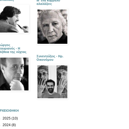
Μ' ένα κύμβαλο
αλαλάζον;
ιώργος
ταυριανός - Η
λήθεια της νύχτας
Συνεντεύξεις - Ηρ.
Οικονόμου
ΡΧΕΙΟΘΗΚΗ
►
2025
(10)
►
2024
(8)