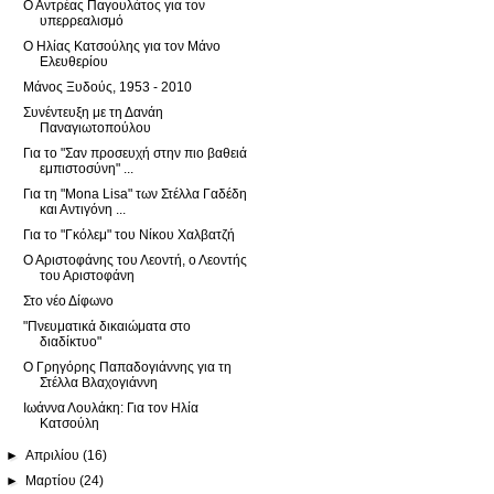
Ο Αντρέας Παγουλάτος για τον
υπερρεαλισμό
Ο Ηλίας Κατσούλης για τον Μάνο
Ελευθερίου
Μάνος Ξυδούς, 1953 - 2010
Συνέντευξη με τη Δανάη
Παναγιωτοπούλου
Για το "Σαν προσευχή στην πιο βαθειά
εμπιστοσύνη" ...
Για τη "Mona Lisa" των Στέλλα Γαδέδη
και Αντιγόνη ...
Για το "Γκόλεμ" του Νίκου Χαλβατζή
Ο Αριστοφάνης του Λεοντή, ο Λεοντής
του Αριστοφάνη
Στο νέο Δίφωνο
"Πνευματικά δικαιώματα στο
διαδίκτυο"
Ο Γρηγόρης Παπαδογιάννης για τη
Στέλλα Βλαχογιάννη
Ιωάννα Λουλάκη: Για τον Ηλία
Κατσούλη
►
Απριλίου
(16)
►
Μαρτίου
(24)