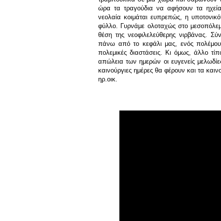
ώρα τα τραγούδια να αφήσουν τα ηχεία
νεολαία κοιμάται ευπρεπώς, η υποτονικό
φύλλο. Γυρνάμε ολοταχώς στο μεσοπόλεμο
θέση της νεοφιλελεύθερης νιρβάνας. Σύν
πάνω από το κεφάλι μας, ενός πολέμου 
πολεμικές διαστάσεις. Κι όμως, άλλο τί
απώλεια των ημερών οι ευγενείς μελωδίε
καινούργιες ημέρες θα φέρουν και τα καιν
ηρ.οικ.