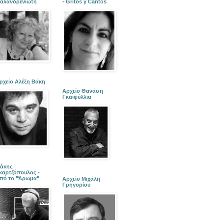
αλανδρενιώτη
- Gritos y Cantos
ρχείο Αλέξη Βάκη
Αρχείο Θανάση
Γκαϊφύλλια
άκης
καρτζόπουλος -
πό το "Άρωμα"
Αρχείο Μιχάλη
Γρηγορίου