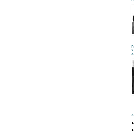
Γ
Σ
α
Α