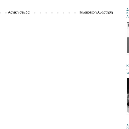
Δ
Αρχική σελίδα
Παλαιότερη Ανάρτηση
Κ
Α
Κ
-
τ
Α
Π