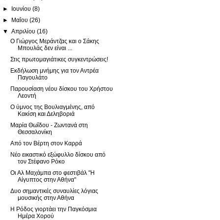
►
Ιουνίου
(8)
►
Μαΐου
(26)
▼
Απριλίου
(16)
Ο Γιώργος Μεράντζας και ο Σάκης
Μπουλάς δεν είναι ...
Στις πρωτομαγιάτικες συγκεντρώσεις!
Εκδήλωση μνήμης για τον Αντρέα
Παγουλάτο
Παρουσίαση νέου δίσκου του Χρήστου
Λεοντή
Ο ύμνος της Βουλιαγμένης, από
Κακίση και Δεληβοριά
Μαρία Θωΐδου - Ζωντανά στη
Θεσσαλονίκη
Από τον Βέρτη στον Καρρά
Νέο εικαστικό εξώφυλλο δίσκου από
τον Στέφανο Ρόκο
Οι Αλ Μαχάμπα στο φεστιβάλ "Η
Αίγυπτος στην Αθήνα"
Δυο σημαντικές συναυλίες λόγιας
μουσικής στην Αθήνα
Η Ρόδος γιορτάει την Παγκόσμια
Ημέρα Χορού