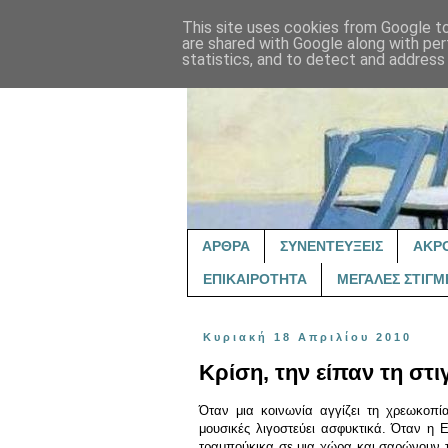
This site uses cookies from Google to 
are shared with Google along with per
statistics, and to detect and address
ΑΡΘΡΑ
ΣΥΝΕΝΤΕΥΞΕΙΣ
ΑΚΡ
ΕΠΙΚΑΙΡΟΤΗΤΑ
ΜΕΓΑΛΕΣ ΣΤΙΓΜ
Κυριακή 18 Απριλίου 2010
Κρίση, την είπαν τη στι
Όταν μια κοινωνία αγγίζει τη χρεωκοπία
μουσικές λιγοστεύει ασφυκτικά. Όταν η
τραμπούκικα σε μια χώρα και σαρώνουν τα