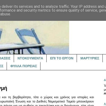
deliver its services and to analyze traffic. Your IP address and
formance and security metrics to ensure quality of service, ge
 abuse.
ΟΑΣΕΙΣ
ΝΤΟΚΟΥΜΕΝΤΑ
ΕΠΙ ΤΟ ΕΡΓΟΝ
ΜΑΡΤΥΡΙΕΣ
ΕΣ
ΦΥΛΛΑ ΠΟΡΕΙΑΣ
Δ
Τ
γμή
μ
m
 και τη βαρβαρότητα, τότε ο χώρος και χρόνος για ιστορίες και
 Ευρωπαϊκή Ένωση και το Διεθνές Νομισματικό Ταμείο μπουκάρουν
Α
 πάντα για να σωθούν οι τοκογλύφοι και οι βιομήχανοι, τότε είναι