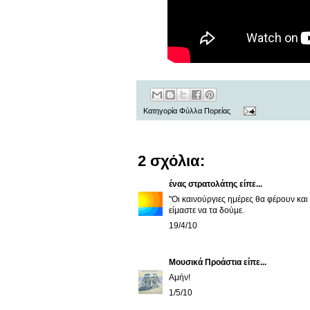
Κατηγορία
Φύλλα Πορείας
2 σχόλια:
ένας στρατολάτης
είπε...
"Οι καινούργιες ημέρες θα φέρουν και 
είμαστε να τα δούμε.
19/4/10
Μουσικά Προάστια
είπε...
Αμήν!
1/5/10