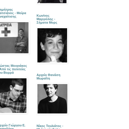
ημήτρης
ατσιάνος - Μοίρα
Κων/νος
ναχαίτισης
Μαργιόλης -
Σήματα Μορς
ώστας Μουγιάκος
 Από τις πολιτείες
ου Βορρά
Αρχείο Θανάση
Μωραΐτη
ρχείο Γιώργου Ε.
Νίκος Τουλιάτος -
απαδάκη