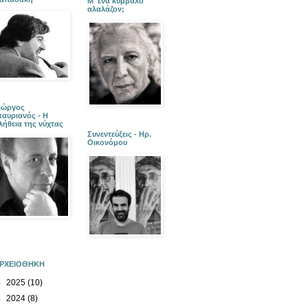
Μ' ένα κύμβαλο
αλαλάζον;
ιώργος
ταυριανός - Η
λήθεια της νύχτας
Συνεντεύξεις - Ηρ.
Οικονόμου
ΡΧΕΙΟΘΗΚΗ
►
2025
(10)
►
2024
(8)