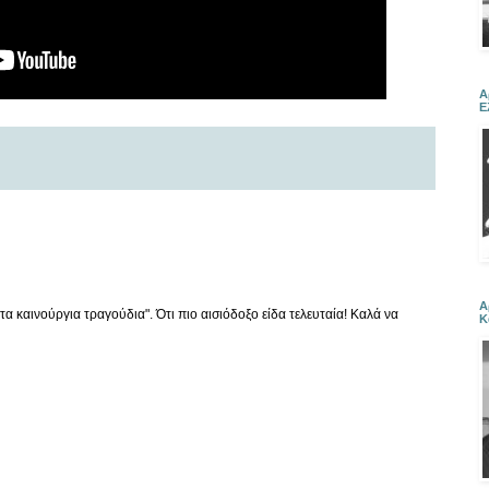
Α
Ε
Α
τα καινούργια τραγούδια". Ότι πιο αισιόδοξο είδα τελευταία! Καλά να
Κ