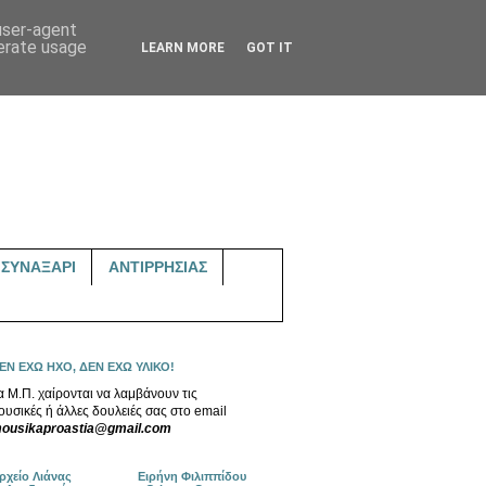
 user-agent
nerate usage
LEARN MORE
GOT IT
ΣΥΝΑΞΑΡΙ
ΑΝΤΙΡΡΗΣΙΑΣ
ΕΝ ΕΧΩ ΗΧΟ, ΔΕΝ ΕΧΩ ΥΛΙΚΟ!
α Μ.Π. χαίρονται να λαμβάνουν τις
ουσικές ή άλλες δουλειές σας στο email
ousikaproastia@gmail.com
ρχείο Λιάνας
Ειρήνη Φιλιππίδου