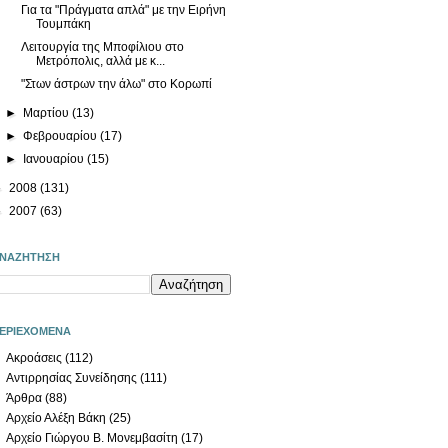
Για τα "Πράγματα απλά" με την Ειρήνη
Τουμπάκη
Λειτουργία της Μποφίλιου στο
Μετρόπολις, αλλά με κ...
"Στων άστρων την άλω" στο Κορωπί
►
Μαρτίου
(13)
►
Φεβρουαρίου
(17)
►
Ιανουαρίου
(15)
►
2008
(131)
►
2007
(63)
ΝΑΖΗΤΗΣΗ
ΕΡΙΕΧΟΜΕΝΑ
Ακροάσεις
(112)
Αντιρρησίας Συνείδησης
(111)
Άρθρα
(88)
Αρχείο Αλέξη Βάκη
(25)
Αρχείο Γιώργου Β. Μονεμβασίτη
(17)