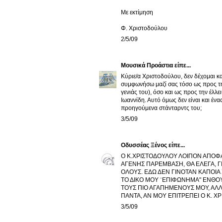
Με εκτίμηση
Φ. Χριστοδούλου
2/5/09
Μουσικά Προάστια
είπε...
Κύριε/α Χριστοδούλου, δεν δέχομαι 
συμφωνήσω μαζί σας τόσο ως προς τη
γενιάς του), όσο και ως προς την έλ
Ιωαννίδη. Αυτό όμως δεν είναι και έν
προηγούμενα στάνταρντς του;
3/5/09
Οδυσσέας Ξένος
είπε...
Ο Κ.ΧΡΙΣΤΟΔΟΥΛΟΥ ΛΟΙΠΟΝ ΑΠΟΦΑΣΙΣ
ΑΓΕΝΗΣ ΠΑΡΕΜΒΑΣΗ, ΘΑ ΕΛΕΓΑ, ΓΙ
ΟΛΟΥΣ. ΕΔΩ ΔΕΝ ΓΙΝΟΤΑΝ ΚΑΠΟΙΑ
ΤΟ ΔΙΚΟ ΜΟΥ ¨ΕΠΙΦΩΝΗΜΑ" ΕΝΘΟΥΣ
ΤΟΥΣ ΠΙΟ ΑΓΑΠΗΜΕΝΟΥΣ ΜΟΥ, ΑΛΛ
ΠΑΝΤΑ, ΑΝ ΜΟΥ ΕΠΙΤΡΕΠΕΙ Ο Κ. Χ
3/5/09