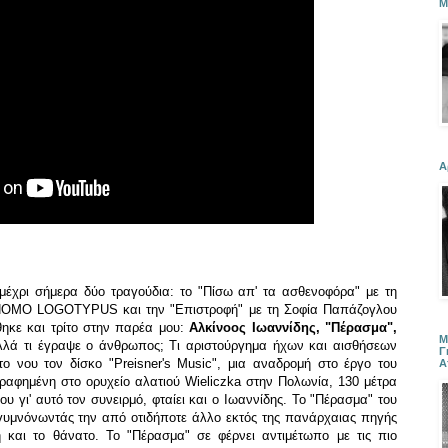
Μ
Α
 μέχρι σήμερα δύο τραγούδια: το "Πίσω απ' τα ασθενοφόρα" με τη
HOMO LOGOTYPUS και την "Επιστροφή" με τη Σοφία Παπάζογλου
ηκε και τρίτο στην παρέα μου:
Αλκίνοος Ιωαννίδης, "Πέρασμα",
Μ
λλά τι έγραψε ο άνθρωπος; Τι αριστούργημα ήχων και αισθήσεων
Γ
ο νου τον δίσκο "Preisner's Music", μια αναδρομή στο έργο του
Α
ραφημένη στο ορυχείο αλατιού Wieliczka στην Πολωνία, 130 μέτρα
υ γι' αυτό τον συνειρμό, φταίει και ο Ιωαννίδης. Το "Πέρασμα" του
ογυμνόνωντάς την από οτιδήποτε άλλο εκτός της πανάρχαιας πηγής
ή και το θάνατο. Το "Πέρασμα" σε φέρνει αντιμέτωπο με τις πιο