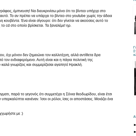
άφεις, έμπνευση! Να διευκρινίσω μόνο ότι το βίντεο υπήρχε στο
υτό. Το αν πρέπει να υπάρχει το βίντεο στο youtube χωρίς την άδεια
η κουβέντα. Ένα είναι σίγουρο: ότι δεν γίνεται να ακούσεις αυτό το
το cd στο οποίο βρίσκεται. Τα ξαναλέμε! ηρ.
Γ
Σ
α
, όχι μόνον δεν ζημειώνει τον καλλιτέχνη, αλλά αντίθετα δρα
 τον ενδιαφερόμενο. Αυτή είναι και η πάγια πολιτική της
 καλά γνωρίζεις και συμμερίζεσαι αγαπητέ Ηρακλή.
ματι, παρά το γεγονός ότι συμμετέχει η Σόνια θεοδωρίδου, είναι έτσι
υπερκαλύπτει κανέναν. Ίσοι οι ρόλοι, ίσες οι αποστάσεις. Μοιάζει ένα
γχωρήστε με :)
Α