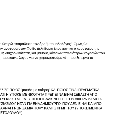
και θεωρώ απαραδεκτο τον όρο "μπουρδολόγος". Όμως θα
ν αναφορά στον Φοίβο Δεληβοριά (πραγματικά ο κορυφαίος της
λειψη διαχρονικότητας και βάθους κάποιων παλαιότερων εργασιών του
ας παραπάνω λόγος για να χειροκροτούμε κάτι που ξεπερνά τα
Ε ΠΟΙΟΣ "μοιάζει με ποίηση" ΚΑΙ ΠΟΙΟΣ ΕΙΝΑΙ ΠΡΑΓΜΑΤΙΚΑ...
ΑΤΙ Η ΥΠΟΚΕΙΜΕΝΙΚΟΤΗΤΑ ΠΡΕΠΕΙ ΝΑ ΕΙΝΑΙ ΣΕΒΑΣΤΗ ΑΠΟ
 ΣΥΓΚΡΙΣΗ ΜΕΤΑΞΥ ΦΟΙΒΟΥ-ΑΛΚΙΝΟΟΥ. ΟΣΟΝ ΑΦΟΡΑ ΜΑΛΙΣΤΑ
ΙΑΣΜΟΥ, ΗΤΑΝ ΓΙΑ ΕΝΑ ΔΗΜΙΟΥΡΓΟ, ΠΟΥ ΔΕΝ ΕΙΝΑΙ ΚΑΙ ΑΠΟ
Α ΑΝΑΓΓΝΩΡΙΣΑ ΜΙΑ ΠΟΛΥ ΚΑΛΗ ΣΤΙΓΜΗ ΤΟΥ (ΥΠΟΚΕΙΜΕΝΙΚΑ
ΡΙΣΤΟΔΟΥΛΟΥ).