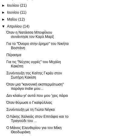
►
Ιουλίου
(21)
►
Ιουνίου
(11)
►
Μαΐου
(12)
▼
Απριλίου
(14)
Όταν η Νατάσσα Μποφίλιου
συνάντησε τον Καρλ Μαρξ
Για το "Όνειρο στην έρημο" του Νικήτα
Βοστάνη
Πέρασμα
Για τις "Νύχτες υγρές" του Μιχάλη
Κακέπη
Συνέντευξη της Καίτης Γκρέυ στον
Σωτήρη Κακίση
Όταν μια "κανονική εκσπερμάτωση"
παράγει indie μου...
Δεν κλαίω γι' αυτά που μου 'χεις πάρει
Όταν θύμωσε ο Γκαϊφύλλιας
Συνέντευξη με τη Γιώτα Νέγκα
Ο Λάκης Χαλκιάς στον Επιτάφιο και το
Τραγούδι του ...
Ο Μάνος Ελευθερίου για τον Μίκη
Θεοδωράκη