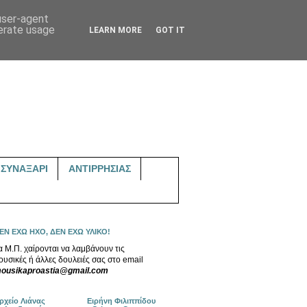
 user-agent
nerate usage
LEARN MORE
GOT IT
ΣΥΝΑΞΑΡΙ
ΑΝΤΙΡΡΗΣΙΑΣ
ΕΝ ΕΧΩ ΗΧΟ, ΔΕΝ ΕΧΩ ΥΛΙΚΟ!
α Μ.Π. χαίρονται να λαμβάνουν τις
ουσικές ή άλλες δουλειές σας στο email
ousikaproastia@gmail.com
ρχείο Λιάνας
Ειρήνη Φιλιππίδου