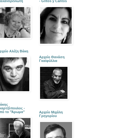
αλανδρενιώτη
- Gritos y Cantos
ρχείο Αλέξη Βάκη
Αρχείο Θανάση
Γκαϊφύλλια
άκης
καρτζόπουλος -
πό το "Άρωμα"
Αρχείο Μιχάλη
Γρηγορίου