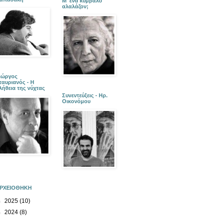
Μ' ένα κύμβαλο
αλαλάζον;
ιώργος
ταυριανός - Η
λήθεια της νύχτας
Συνεντεύξεις - Ηρ.
Οικονόμου
ΡΧΕΙΟΘΗΚΗ
►
2025
(10)
►
2024
(8)