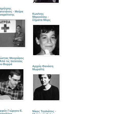
ημήτρης
ατσιάνος - Μοίρα
Κων/νος
ναχαίτισης
Μαργιόλης -
Σήματα Μορς
ώστας Μουγιάκος
 Από τις πολιτείες
ου Βορρά
Αρχείο Θανάση
Μωραΐτη
ρχείο Γιώργου Ε.
Νίκος Τουλιάτος -
απαδάκη