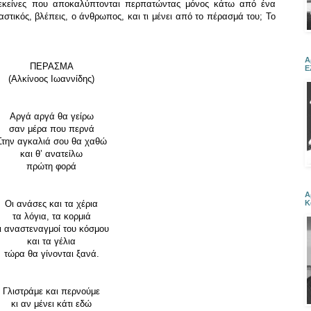
, εκείνες που αποκαλύπτονται περπατώντας μόνος κάτω από ένα
στικός, βλέπεις, ο άνθρωπος, και τι μένει από το πέρασμά του; Το
Α
ΠΕΡΑΣΜΑ
Ε
(Αλκίνοος Ιωαννίδης)
Αργά αργά θα γείρω
σαν μέρα που περνά
Στην αγκαλιά σου θα χαθώ
και θ’ ανατείλω
πρώτη φορά
Α
Κ
Οι ανάσες και τα χέρια
τα λόγια, τα κορμιά
ι αναστεναγμοί του κόσμου
και τα γέλια
τώρα θα γίνονται ξανά.
Γλιστράμε και περνούμε
κι αν μένει κάτι εδώ