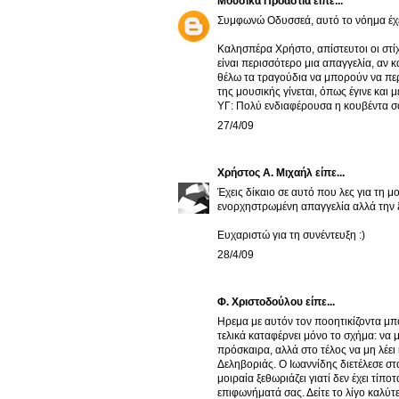
Μουσικά Προάστια
είπε...
Συμφωνώ Οδυσσεά, αυτό το νόημα έχει
Καλησπέρα Χρήστο, απίστευτοι οι στίχ
είναι περισσότερο μια απαγγελία, αν κ
θέλω τα τραγούδια να μπορούν να πε
της μουσικής γίνεται, όπως έγινε και 
ΥΓ: Πολύ ενδιαφέρουσα η κουβέντα σ
27/4/09
Χρήστος Α. Μιχαήλ
είπε...
Έχεις δίκαιο σε αυτό που λες για τη μ
ενορχηστρωμένη απαγγελία αλλά την 
Ευχαριστώ για τη συνέντευξη :)
28/4/09
Φ. Χριστοδούλου είπε...
Ηρεμα με αυτόν τον ποοητικίζοντα μπ
τελικά καταφέρνει μόνο το σχήμα: να 
πρόσκαιρα, αλλά στο τέλος να μη λέει 
Δεληβοριάς. Ο Ιωαννίδης διετέλεσε στ
μοιραία ξεθωριάζει γιατί δεν έχει τίπ
επιφωνήματά σας. Δείτε το λίγο καλύτ