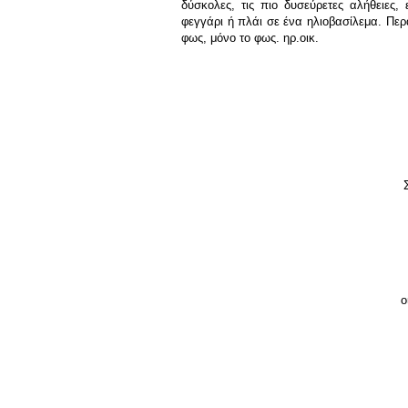
δύσκολες, τις πιο δυσεύρετες αλήθειες
φεγγάρι ή πλάι σε ένα ηλιοβασίλεμα. Περα
φως, μόνο το φως. ηρ.οικ.
ο