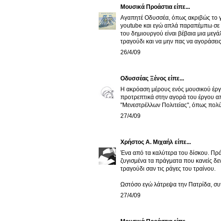
Μουσικά Προάστια
είπε...
Αγαπητέ Οδυσσέα, όπως ακριβώς το γρ
youtube και εγώ απλά παραπέμπω σε α
του δημιουργού είναι βέβαια μια μεγάλ
τραγούδι και να μην πας να αγοράσεις 
26/4/09
Οδυσσέας Ξένος
είπε...
Η ακρόαση μέρους ενός μουσικού έργου
προτρεπτικά στην αγορά του έργου από
"Μενεστρέλλων Πολιτείας", όπως πολύ
27/4/09
Χρήστος Α. Μιχαήλ
είπε...
Ένα από τα καλύτερα του δίσκου. Πράγ
ζυγισμένα τα πράγματα που κανείς δεν 
τραγούδι σαν τις ράγες του τραίνου.
Ωστόσο εγώ λάτρεψα την Πατρίδα, συ
27/4/09