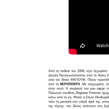
Από τη σοδειά του 2009, είχα ξεχωρίσει
Δανάη Παναγιωτοπούλου από το δίσκο 
από τον δίσκο ΦΑΓΙΟΥΜ. Πλέον προστέθ
από τη
ΝΕΡΟΠΟΝΤΗ
. Με συγχωρείτε, α
είναι αυτό; Η ακρόασή του μου έφερε στ
Πολωνού συνθέτη Zbigniew Preisner ηχογ
κάτω από τη γη. Φταίει η Σόνια Θεοδωρίδο
πάει τη μουσική στα νοητά όριά της, απ
της τέχνης: του δέους απέναντι στη ζω