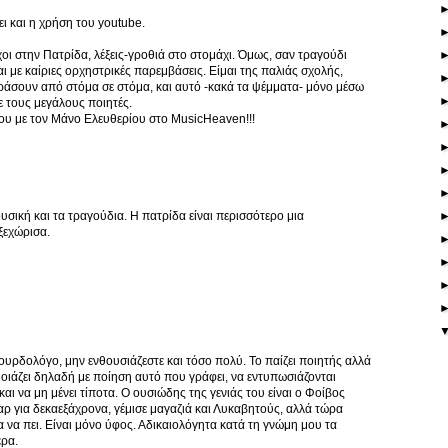
 και η χρήση του youtube.
οι στην Πατρίδα, λέξεις-γροθιά στο στομάχι. Όμως, σαν τραγούδι
αι με καίριες ορχηστρικές παρεμβάσεις. Είμαι της παλιάς σχολής,
ράσουν από στόμα σε στόμα, και αυτό -κακά τα ψέμματα- μόνο μέσω
με τους μεγάλους ποιητές.
ου με τον Μάνο Ελευθερίου στο MusicHeaven!!!
ουσική και τα τραγούδια. Η πατρίδα είναι περισσότερο μια
ξεχώρισα.
ουρδολόγο, μην ενθουσιάζεστε και τόσο πολύ. Το παίζει ποιητής αλλά
μοιάζει δηλαδή με ποίηση αυτό που γράφει, να εντυπωσιάζονται
και να μη μένει τίποτα. Ο ουσιώδης της γενιάς του είναι ο Φοίβος
αρ για δεκαεξάχρονα, γέμισε μαγαζιά και Λυκαβητούς, αλλά τώρα
οτα να πει. Είναι μόνο ύφος. Αδικαιολόγητα κατά τη γνώμη μου τα
ερα.