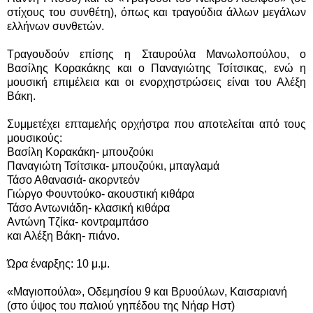
στίχους του συνθέτη), όπως και τραγούδια άλλων μεγάλων
ελλήνων συνθετών.
Τραγουδούν επίσης η Σταυρούλα Μανωλοπούλου, ο
Βασίλης Κορακάκης και ο Παναγιώτης Τσίτσικας, ενώ η
μουσική επιμέλεια και οι ενορχηστρώσεις είναι του Αλέξη
Βάκη.
Συμμετέχει επταμελής ορχήστρα που αποτελείται από τους
μουσικούς:
Βασίλη Κορακάκη- μπουζούκι
Παναγιώτη Τσίτσικα- μπουζούκι, μπαγλαμά
Τάσο Αθανασιά- ακορντεόν
Γιώργο Φουντούκο- ακουστική κιθάρα
Τάσο Αντωνιάδη- κλασική κιθάρα
Αντώνη Τζίκα- κοντραμπάσο
και Αλέξη Βάκη- πιάνο.
Ώρα έναρξης: 10 μ.μ.
«Μαγιοπούλα», Οδεμησίου 9 και Βρυούλων, Καισαριανή
(στο ύψος του παλιού γηπέδου της Νήαρ Ηστ)