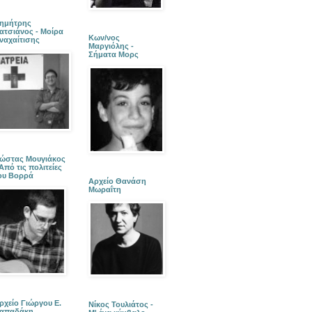
ημήτρης
ατσιάνος - Μοίρα
Κων/νος
ναχαίτισης
Μαργιόλης -
Σήματα Μορς
ώστας Μουγιάκος
 Από τις πολιτείες
ου Βορρά
Αρχείο Θανάση
Μωραΐτη
ρχείο Γιώργου Ε.
Νίκος Τουλιάτος -
απαδάκη