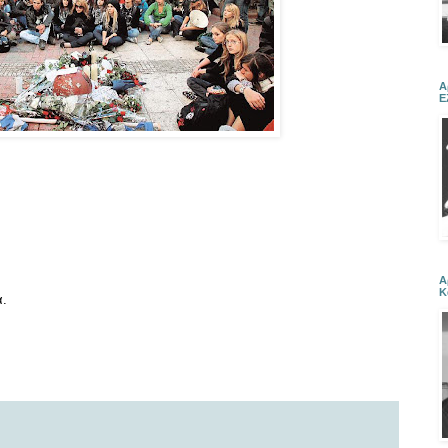
Α
Ε
Α
Κ
α.