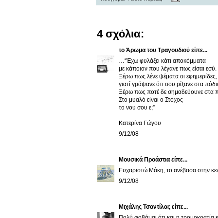
4 σχόλια:
το Άρωμα του Τραγουδιού
είπε...
…“Έχω φυλάξει κάτι αποκόμματα
με κάποιον που λέγανε πως είσαι εσύ.
Ξέρω πως λένε ψέματα οι εφημερίδες,
γιατί γράψανε ότι σου ρίξανε στα πόδι
Ξέρω πως ποτέ δε σημαδεύουνε στα π
Στο μυαλό είναι ο Στόχος
το νου σου ε;”
Κατερίνα Γώγου
9/12/08
Μουσικά Προάστια
είπε...
Ευχαριστώ Μάκη, το ανέβασα στην κε
9/12/08
Μιχάλης Τσαντίλας
είπε...
Πολύ φοβάμαι ότι και η τρομοκρατία 