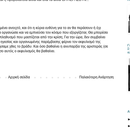
ένει ανοιχτό, και ότι η κύρια ευθύνη για το αν θα περάσουν ή όχι
α οργανώσει και να εμπνεύσει τον κόσμο που εξοργίζεται; Θα μπορέσει
πληθυσμό που μαστίζεται από την κρίση; Για την ώρα, δεν συμβαίνει
ς ηγεσίας και οργανωμένης παρέμβασης φέρνει τον εκφυλισμό της
Γ
σαμε χθες το βράδυ. Και όσο βαθαίνει η ανυπαρξία της αριστεράς (σε
Σ
όσο αυτός ο εκφυλισμός θα βαθαίνει.
α
Αρχική σελίδα
Παλαιότερη Ανάρτηση
Α