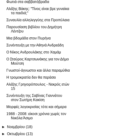
Φωτιά στα σαββατόβραδα
Αλέξης Βάκης: "Τίνος είναι βρε γυναίκα
τα παιδιά;"
Συναυλία αλληλεγγύης στα Προπύλαια
Παρουσίαση βιβλίου του Δημήτρη
Λέντζου
Μια βδομάδα στον Πυρήνα
Συνέντευξη με την Αθηνά Ανδρεάδη
Ο Νίκος Ανδρουλάκης στο Χαμάμ
Ο Σταύρος Καρτσωνάκης για τον Δήμο
Μούτση
Γνωστοί-άγνωστοι και άλλα παραμύθια
Η τρομοκρατία δεν θα περάσει
Αλέξης Γρηγορόπουλος - Νεκρός ετών
15
Συνέντευξη της Σαβίνας Γιαννάτου
στον Σωτήρη Κακίση
Μορφές λογοκρισίας τότε και σήμερα
1988 - 2008: είκοσι χρόνια χωρίς τον
Νικόλα Άσιμο
►
Νοεμβρίου
(18)
►
Οκτωβρίου
(13)