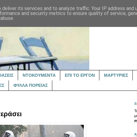
deliver its services and to analyze traffic. Your IP address and
formance and security metrics to ensure quality of service, ge
 abuse.
ΟΑΣΕΙΣ
ΝΤΟΚΟΥΜΕΝΤΑ
ΕΠΙ ΤΟ ΕΡΓΟΝ
ΜΑΡΤΥΡΙΕΣ
ΕΣ
ΦΥΛΛΑ ΠΟΡΕΙΑΣ
Δ
Τ
περάσει
μ
m
Α