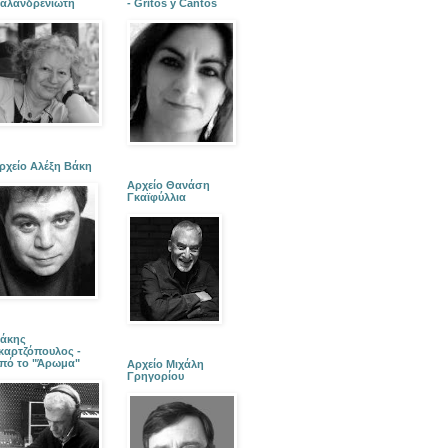
αλανδρενιώτη
- Gritos y Cantos
ρχείο Αλέξη Βάκη
Αρχείο Θανάση
Γκαϊφύλλια
άκης
καρτζόπουλος -
πό το "Άρωμα"
Αρχείο Μιχάλη
Γρηγορίου