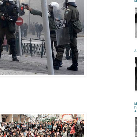
Μ
Α
Μ
Γ
Α