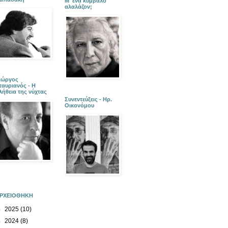
Μ' ένα κύμβαλο
αλαλάζον;
ιώργος
ταυριανός - Η
λήθεια της νύχτας
Συνεντεύξεις - Ηρ.
Οικονόμου
ΡΧΕΙΟΘΗΚΗ
►
2025
(10)
►
2024
(8)