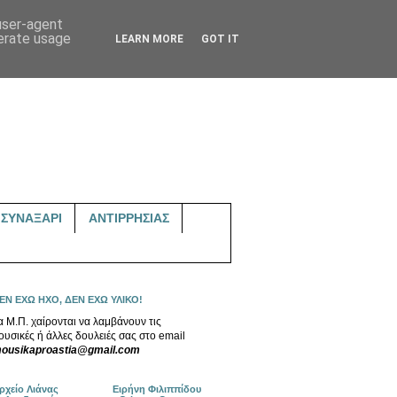
 user-agent
nerate usage
LEARN MORE
GOT IT
ΣΥΝΑΞΑΡΙ
ΑΝΤΙΡΡΗΣΙΑΣ
ΕΝ ΕΧΩ ΗΧΟ, ΔΕΝ ΕΧΩ ΥΛΙΚΟ!
α Μ.Π. χαίρονται να λαμβάνουν τις
ουσικές ή άλλες δουλειές σας στο email
ousikaproastia@gmail.com
ρχείο Λιάνας
Ειρήνη Φιλιππίδου