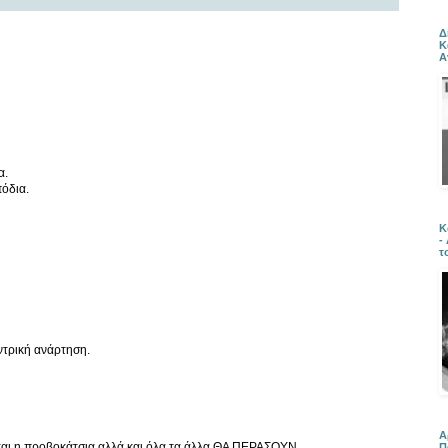
Δ
Κ
Α
α.
όδια.
Κ
-
τ
ντρική ανάρτηση.
Α
και η προβοκάτσια αλλά και όλα τα άλλα ΘΑ ΠΕΡΑΣΟΥΝ...
Π