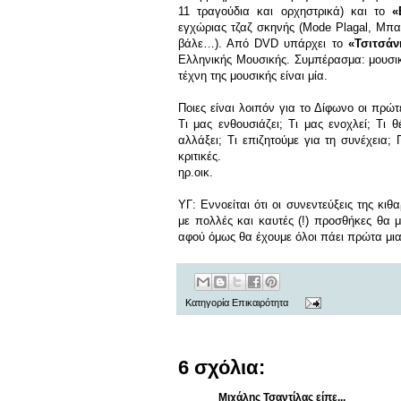
11 τραγούδια και ορχηστρικά) και το
«
εγχώριας τζαζ σκηνής (Mode Plagal, Μπα
βάλε…). Από DVD υπάρχει το
«Τσιτσάν
Ελληνικής Μουσικής. Συμπέρασμα: μουσικ
τέχνη της μουσικής είναι μία.
Ποιες είναι λοιπόν για το Δίφωνο οι πρώ
Τι μας ενθουσιάζει; Τι μας ενοχλεί; Τι
αλλάξει; Τι επιζητούμε για τη συνέχεια;
κριτικές.
ηρ.οικ.
ΥΓ: Εννοείται ότι οι συνεντεύξεις της κιθ
με πολλές και καυτές (!) προσθήκες θα 
αφού όμως θα έχουμε όλοι πάει πρώτα μια 
Κατηγορία
Επικαιρότητα
6 σχόλια:
Μιχάλης Τσαντίλας
είπε...