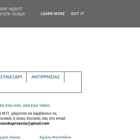
 user-agent
nerate usage
LEARN MORE
GOT IT
ΣΥΝΑΞΑΡΙ
ΑΝΤΙΡΡΗΣΙΑΣ
ΕΝ ΕΧΩ ΗΧΟ, ΔΕΝ ΕΧΩ ΥΛΙΚΟ!
α Μ.Π. χαίρονται να λαμβάνουν τις
ουσικές ή άλλες δουλειές σας στο email
ousikaproastia@gmail.com
ρχείο Λιάνας
Ειρήνη Φιλιππίδου