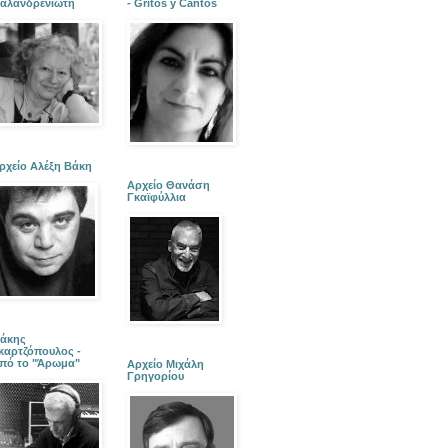
αλανδρενιώτη
- Gritos y Cantos
ρχείο Αλέξη Βάκη
Αρχείο Θανάση
Γκαϊφύλλια
άκης
καρτζόπουλος -
πό το "Άρωμα"
Αρχείο Μιχάλη
Γρηγορίου