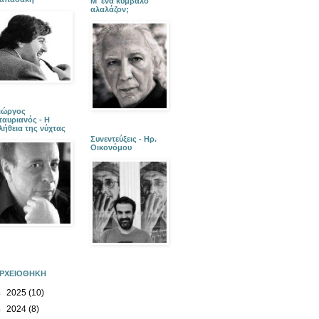
Μ' ένα κύμβαλο
αλαλάζον;
ιώργος
ταυριανός - Η
λήθεια της νύχτας
Συνεντεύξεις - Ηρ.
Οικονόμου
ΡΧΕΙΟΘΗΚΗ
►
2025
(10)
►
2024
(8)