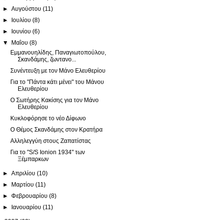
►
Αυγούστου
(11)
►
Ιουλίου
(8)
►
Ιουνίου
(6)
▼
Μαΐου
(8)
Εμμανουηλίδης, Παναγιωτοπούλου,
Σκανδάμης, ζωντανο...
Συνέντευξη με τον Μάνο Ελευθερίου
Για το "Πάντα κάτι μένει" του Μάνου
Ελευθερίου
Ο Σωτήρης Κακίσης για τον Μάνο
Ελευθερίου
Κυκλοφόρησε το νέο Δίφωνο
Ο Θέμος Σκανδάμης στον Κρατήρα
Αλληλεγγύη στους Ζαπατίστας
Για το "S/S Ionion 1934" των
Ξέμπαρκων
►
Απριλίου
(10)
►
Μαρτίου
(11)
►
Φεβρουαρίου
(8)
►
Ιανουαρίου
(11)