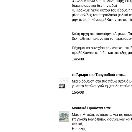
3. Αν δεν κάνω λάθος, δεν υπάρχει καμ
διαφημίσεις και δεν την είδα)
4. Προκαλεί γέλια αυτού του είδους η
μέσα σελίδες του περιοδικού (ειδικά στ
μην το παρακάνουμε! Καταντάει αστε
Καλή αρχή στο καινούργιο Δίφωνο. Τα
βελτιώθηκε η εικόνα και το περιεχόμεν
Εύχομαι να συνεχίσει την αντικειμενι
προβάλλονται από δω και στο εξής μό
14/5/08
το Άρωμα του Τραγουδιού
είπε...
Μια διόρθωση στο πιο πάνω σχόλιό μο
γι’ αυτό ζητώ συγνώμη (και δε φταίνε 
15/5/08
Μουσικά Προάστια
είπε...
Μάκη, Μιχάλη, ευχαριστώ για τις παρα
επίγνωση των όποιων αδυναμιών και θ
Φιλικά,
Ηρακλής