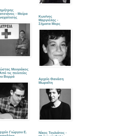
ημήτρης
ατσιάνος - Μοίρα
Κων/νος
ναχαίτισης
Μαργιόλης -
Σήματα Μορς
ώστας Μουγιάκος
 Από τις πολιτείες
ου Βορρά
Αρχείο Θανάση
Μωραΐτη
ρχείο Γιώργου Ε.
Νίκος Τουλιάτος -
απαδάκη