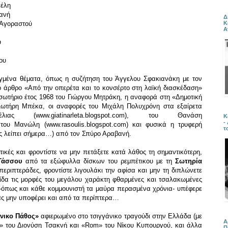
νέλη
βανή
Δ
Κ
 Αγοραστού
Α
υ
ου
αγμένα θέματα, όπως η συζήτηση του Άγγελου Σφακιανάκη με τον
 άρθρο «Από την οπερέτα και το κονσέρτο στη λαϊκή διασκέδαση»
ωτήριο έτος 1968 του Γιώργου Μητράκη, η αναφορά στη «Δημοτική
Σωτήρη Μπέκα, οι αναφορές του Μιχάλη Πολυχρόνη στα εξαίρετα
έλιας (
www.giatinarleta.blogspot.com
), του Θανάση
Κ
-
 του Μανώλη (
www.rasoulis.blogspot.com
) και φυσικά η τρυφερή
τ
 λείπει σήμερα…) από τον Σπύρο Αραβανή.
τικές και φροντίστε να μην πετάξετε κατά λάθος τη σημαντικότερη,
Τάσσου
από τα εξώφυλλα δίσκων του ρεμπέτικου με τη
Σωτηρία
εριπτεράδες, φροντίστε λιγουλάκι την αφίσα και μην τη διπλώνετε
ίδα τις μορφές του μεγάλου χαράκτη φθαρμένες και τσαλακωμένες
-όπως και κάθε κομμουνιστή τα μαύρα περασμένα χρόνια- υπέφερε
ας μην υποφέρει και από τα περίπτερα…
νικο Πάθος»
αφιερωμένο στο τσιγγάνικο τραγούδι στην Ελλάδα (με
Α
ν» του Διονύση Τσακνή και «Rom» του Νίκου Κυπουργού, και άλλα
Π