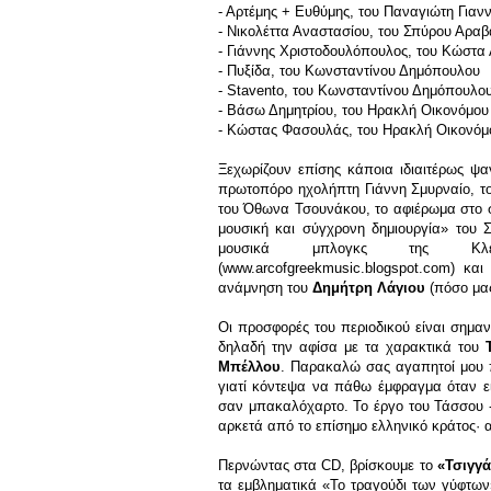
- Αρτέμης + Ευθύμης, του Παναγιώτη Γιαν
- Νικολέττα Αναστασίου, του Σπύρου Αρα
- Γιάννης Χριστοδουλόπουλος, του Κώστα
- Πυξίδα, του Κωνσταντίνου Δημόπουλου
- Stavento, του Κωνσταντίνου Δημόπουλο
- Βάσω Δημητρίου, του Ηρακλή Οικονόμου
- Κώστας Φασουλάς, του Ηρακλή Οικονόμ
Ξεχωρίζουν επίσης κάποια ιδιαιτέρως ψ
πρωτοπόρο ηχολήπτη Γιάννη Σμυρναίο, το
του Όθωνα Τσουνάκου, το αφιέρωμα στο σ
μουσική και σύγχρονη δημιουργία» του 
μουσικά μπλογκς της Κλ
(
www.arcofgreekmusic.blogspot.com
) και
ανάμνηση του
Δημήτρη Λάγιου
(πόσο μας
Οι προσφορές του περιοδικού είναι σημαν
δηλαδή την αφίσα με τα χαρακτικά του
Μπέλλου
. Παρακαλώ σας αγαπητοί μου π
γιατί κόντεψα να πάθω έμφραγμα όταν ε
σαν μπακαλόχαρτο. Το έργο του Τάσσου 
αρκετά από το επίσημο ελληνικό κράτος· 
Περνώντας στα CD, βρίσκουμε το
«Τσιγγά
τα εμβληματικά «Το τραγούδι των γύφτω