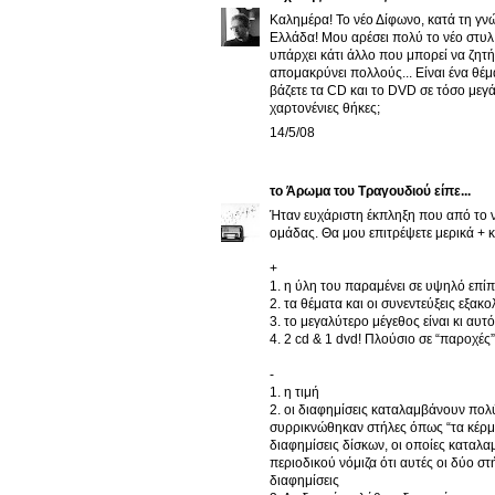
Καλημέρα! Το νέο Δίφωνο, κατά τη γν
Ελλάδα! Μου αρέσει πολύ το νέο στυλ, 
υπάρχει κάτι άλλο που μπορεί να ζητή
απομακρύνει πολλούς... Είναι ένα θέμ
βάζετε τα CD και το DVD σε τόσο μεγά
χαρτονένιες θήκες;
14/5/08
το Άρωμα του Τραγουδιού
είπε...
Ήταν ευχάριστη έκπληξη που από το ν
ομάδας. Θα μου επιτρέψετε μερικά + κ
+
1. η ύλη του παραμένει σε υψηλό επίπ
2. τα θέματα και οι συνεντεύξεις εξα
3. το μεγαλύτερο μέγεθος είναι κι αυτό
4. 2 cd & 1 dvd! Πλούσιο σε “παροχές”
-
1. η τιμή
2. οι διαφημίσεις καταλαμβάνουν πολ
συρρικνώθηκαν στήλες όπως “τα κέρμα
διαφημίσεις δίσκων, οι οποίες καταλ
περιοδικού νόμιζα ότι αυτές οι δύο σ
διαφημίσεις