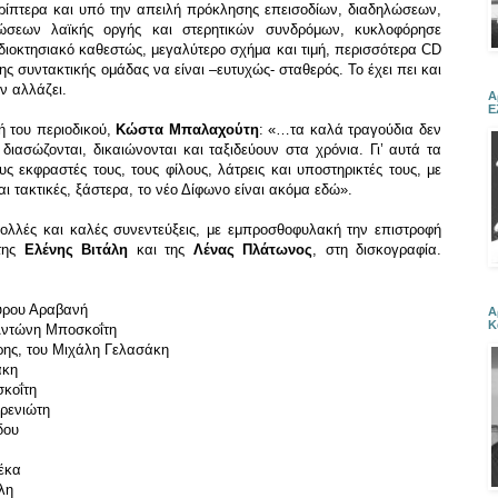
ίπτερα και υπό την απειλή πρόκλησης επεισοδίων, διαδηλώσεων,
ώσεων λαϊκής οργής και στερητικών συνδρόμων, κυκλοφόρησε
ιδιοκτησιακό καθεστώς, μεγαλύτερο σχήμα και τιμή, περισσότερα CD
 συντακτικής ομάδας να είναι –ευτυχώς- σταθερός. Το έχει πει και
ν αλλάζει.
Α
Ε
ή του περιοδικού,
Κώστα Μπαλαχούτη
: «…τα καλά τραγούδια δεν
ιασώζονται, δικαιώνονται και ταξιδεύουν στα χρόνια. Γι’ αυτά τα
ς εκφραστές τους, τους φίλους, λάτρεις και υποστηρικτές τους, με
αι τακτικές, ξάστερα, το νέο Δίφωνο είναι ακόμα εδώ».
πολλές και καλές συνεντεύξεις, με εμπροσθοφυλακή την επιστροφή
 της
Ελένης Βιτάλη
και της
Λένας Πλάτωνος
, στη δισκογραφία.
πύρου Αραβανή
Α
Κ
 Αντώνη Μποσκοΐτη
ης, του Μιχάλη Γελασάκη
άκη
σκοΐτη
ρενιώτη
δου
έκα
λη