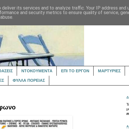
deliver its services and to analyze traffic. Your IP address and
formance and security metrics to ensure quality of service, ge
 abuse.
ΟΑΣΕΙΣ
ΝΤΟΚΟΥΜΕΝΤΑ
ΕΠΙ ΤΟ ΕΡΓΟΝ
ΜΑΡΤΥΡΙΕΣ
ΕΣ
ΦΥΛΛΑ ΠΟΡΕΙΑΣ
Δ
Τ
ίφωνο
μ
m
Α