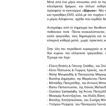
Μετά από ένα μήνα απουσίας από τα περ
κλεισίματος δρόμων, και άλλων εκδηλ
πρόσφατα το καινούργιο «
Δίφωνο
». Νέο 
και προσθήκη DVD, αλλά με τον πυρήνα της
ο μέγας Αλέφαντος: ομάδα που κερδίζει δε
Αντιγράφω από το σημείωμα του διευθυντ
πεθαίνουν ποτέ. Πάντα ανακαλύπτονται, δ
καλά τραγούδια, τους δημιουργούς και του
ειλικρινή καθαρή ματιά, χωρίς πρακτικές κ
Στην ύλη του περιοδικού κυριαρχούν οι 
δύο κυριών του ελληνικού τραγουδιού,
Έχουμε και λέμε:
- Ελένη Βιτάλη & Γιάννης Σπάθας, του Σ
- Λένα Πλάτωνος & Γιώργος Χρονάς, του
- Νότης Μαυρουδής & Παναγιώτης Μάργαρ
- Βασίλης Δημητρίου, της Μαριάννας Παπ
- Μιλτιάδης Πασχαλίδης, του Αντώνη Μπο
- Βάσω Παπαντωνίου, της Λιάνας Μαλανδ
- Gustavo Santaolalla, της Άννας Πασχαλί
- Μουαμέρ Κετέντζογλου, του Αλέξη Βάκη
- Βασίλης Χατζηνικολάου, του Σωτήρη Μπ
- Υπόγεια Ρεύματα, του Παναγιώτη Γιαννέ