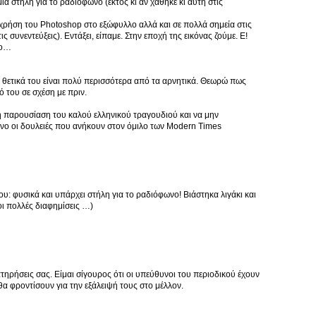
ία στήλη για το ραδιόφωνο (εκτός κι αν χάθηκε κι αυτή στις
 χρήση του Photoshop στο εξώφυλλο αλλά και σε πολλά σημεία στις
ις συνεντεύξεις). Εντάξει, είπαμε. Στην εποχή της εικόνας ζούμε. Ε!
ίο…
 θετικά του είναι πολύ περισσότερα από τα αρνητικά. Θεωρώ πως
ό του σε σχέση με πριν.
κή παρουσίαση του καλού ελληνικού τραγουδιού και να μην
νο οι δουλειές που ανήκουν στον όμιλο των Modern Times
υ: φυσικά και υπάρχει στήλη για το ραδιόφωνο! Βιάστηκα λιγάκι και
οι πολλές διαφημίσεις …)
τηρήσεις σας. Είμαι σίγουρος ότι οι υπεύθυνοι του περιοδικού έχουν
α φροντίσουν για την εξάλειψή τους στο μέλλον.