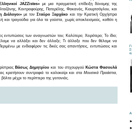
Ελληνικοί JAZZistes»
με μια πραγματική επίδειξη δύναμης της
λταζάνης, Κοντραφούρης, Πατερέλης, Φακανάς, Κιουρτσόγλου, και
η Διάλογοι»
με τον
Σταύρο Ξαρχάκο
και την Κρατική Ορχήστρα
ή και τραγούδια για όλα τα γούστα, χωρίς αποκλεισμούς, καθότι η
τες εντυπώσεις των αναγνωστών του; Καλύτερο; Χειρότερο; Το ίδιο;
 θέλαμε να αλλάξει και δεν άλλαξε; Τι άλλαξε που δεν θέλαμε να
 Περιμένω με ενδιαφέρον τις δικές σας απαντήσεις, εντυπώσεις και
Γ
Σ
α
αρίστριας
Βάσως Δημητρίου
και του στιχουργού
Κώστα Φασουλά
μας κρατήσουν συντροφιά το καλοκαίρι και στα
Μουσικά Προάστια
,
βόλτα μέχρι το περίπτερο της γειτονιάς.
Α