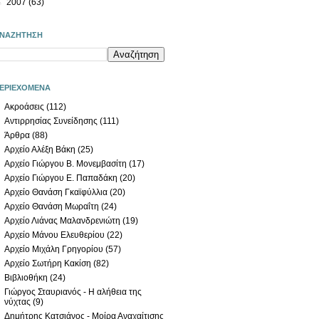
►
2007
(63)
ΝΑΖΗΤΗΣΗ
ΕΡΙΕΧΟΜΕΝΑ
Ακροάσεις
(112)
Αντιρρησίας Συνείδησης
(111)
Άρθρα
(88)
Αρχείο Αλέξη Βάκη
(25)
Αρχείο Γιώργου Β. Μονεμβασίτη
(17)
Αρχείο Γιώργου Ε. Παπαδάκη
(20)
Αρχείο Θανάση Γκαϊφύλλια
(20)
Αρχείο Θανάση Μωραΐτη
(24)
Αρχείο Λιάνας Μαλανδρενιώτη
(19)
Αρχείο Μάνου Ελευθερίου
(22)
Αρχείο Μιχάλη Γρηγορίου
(57)
Αρχείο Σωτήρη Κακίση
(82)
Βιβλιοθήκη
(24)
Γιώργος Σταυριανός - Η αλήθεια της
νύχτας
(9)
Δημήτρης Κατσιάνος - Μοίρα Αναχαίτισης