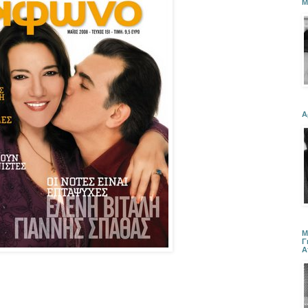
Μ
Α
Μ
Γ
Α