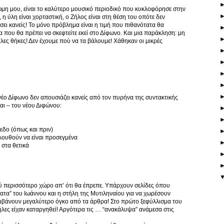
ώμη μου, είναι το καλύτερο μουσικό περιοδικό που κυκλοφόρησε στην
η ύλη είναι χορταστική, ο Ζήλος είναι στη θέση του οπότε δεν
σει κανείς! Το μόνο πρόβλημα είναι η τιμή που πιθανότατα θα
α που θα πρέπει να σκεφτείτε εκεί στο Δίφωνο. Και μια παράκληση: μη
λες θήκες! Δεν έχουμε πού να τα βάλουμε! Χάθηκαν οι μικρές
έο Δίφωνο δεν απουσιάζει κανείς από τον πυρήνα της συντακτικής
αι – του νέου Διφώνου:
εδο (όπως και πριν)
κολουθούν να είναι προσεγμένα
 στα θετικά
ύ περισσότερο χώρο απ’ ότι θα έπρεπε. Υπάρχουν σελίδες όπου
τα” του Ιωάννου και η στήλη της Μυτιληναίου για να χωρέσουν
αμβάνουν μεγαλύτερο όγκο από τα άρθρα! Στο πρώτο ξεφύλλισμα του
τήλες είχαν καταργηθεί! Αργότερα τις … “ανακάλυψα” ανάμεσα στις