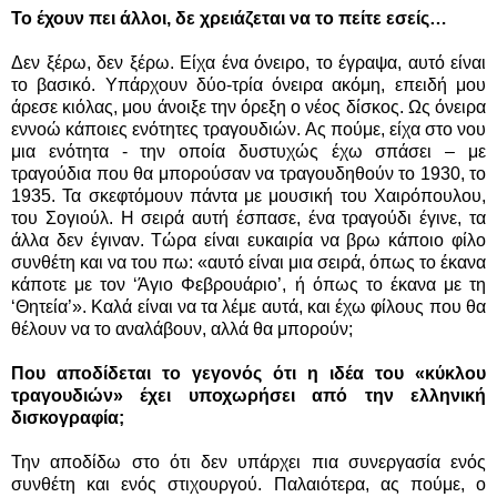
Το έχουν πει άλλοι, δε χρειάζεται να το πείτε εσείς…
Δεν ξέρω, δεν ξέρω. Είχα ένα όνειρο, το έγραψα, αυτό είναι
το βασικό. Υπάρχουν δύο-τρία όνειρα ακόμη, επειδή μου
άρεσε κιόλας, μου άνοιξε την όρεξη ο νέος δίσκος. Ως όνειρα
εννοώ κάποιες ενότητες τραγουδιών. Ας πούμε, είχα στο νου
μια ενότητα - την οποία δυστυχώς έχω σπάσει – με
τραγούδια που θα μπορούσαν να τραγουδηθούν το 1930, το
1935. Τα σκεφτόμουν πάντα με μουσική του Χαιρόπουλου,
του Σογιούλ. Η σειρά αυτή έσπασε, ένα τραγούδι έγινε, τα
άλλα δεν έγιναν. Τώρα είναι ευκαιρία να βρω κάποιο φίλο
συνθέτη και να του πω: «αυτό είναι μια σειρά, όπως το έκανα
κάποτε με τον ‘Άγιο Φεβρουάριο’, ή όπως το έκανα με τη
‘Θητεία’». Καλά είναι να τα λέμε αυτά, και έχω φίλους που θα
θέλουν να το αναλάβουν, αλλά θα μπορούν;
Που αποδίδεται το γεγονός ότι η ιδέα του «κύκλου
τραγουδιών» έχει υποχωρήσει από την ελληνική
δισκογραφία;
Την αποδίδω στο ότι δεν υπάρχει πια συνεργασία ενός
συνθέτη και ενός στιχουργού. Παλαιότερα, ας πούμε, ο