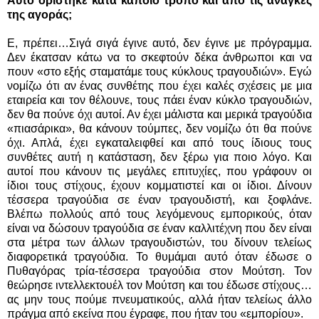
Αυτό ορίστηκε κατά κάποιο τρόπο και από τις ανάγκες
της αγοράς;
Ε, πρέπει…Σιγά σιγά έγινε αυτό, δεν έγινε με πρόγραμμα.
Δεν έκατσαν κάτω να το σκεφτούν δέκα άνθρωποι και να
πουν «στο εξής σταματάμε τους κύκλους τραγουδιών». Εγώ
νομίζω ότι αν ένας συνθέτης που έχει καλές σχέσεις με μια
εταιρεία και τον θέλουνε, τους πάει έναν κύκλο τραγουδιών,
δεν θα πούνε όχι αυτοί. Αν έχει μάλιστα και μερικά τραγούδια
«πιασάρικα», θα κάνουν τούμπες, δεν νομίζω ότι θα πούνε
όχι. Απλά, έχει εγκαταλειφθεί και από τους ίδιους τους
συνθέτες αυτή η κατάσταση, δεν ξέρω για ποιο λόγο. Και
αυτοί που κάνουν τις μεγάλες επιτυχίες, που γράφουν οι
ίδιοι τους στίχους, έχουν κομματιστεί και οι ίδιοι. Δίνουν
τέσσερα τραγούδια σε έναν τραγουδιστή, και ξοφλάνε.
Βλέπω πολλούς από τους λεγόμενους εμπορικούς, όταν
είναι να δώσουν τραγούδια σε έναν καλλιτέχνη που δεν είναι
στα μέτρα των άλλων τραγουδιστών, του δίνουν τελείως
διαφορετικά τραγούδια. Το θυμάμαι αυτό όταν έδωσε ο
Πυθαγόρας τρία-τέσσερα τραγούδια στον Μούτση. Τον
θεώρησε ιντελλεκτουέλ τον Μούτση και του έδωσε στίχους…
ας μην τους πούμε πνευματικούς, αλλά ήταν τελείως άλλο
πράγμα από εκείνα που έγραφε, που ήταν του «εμπορίου».