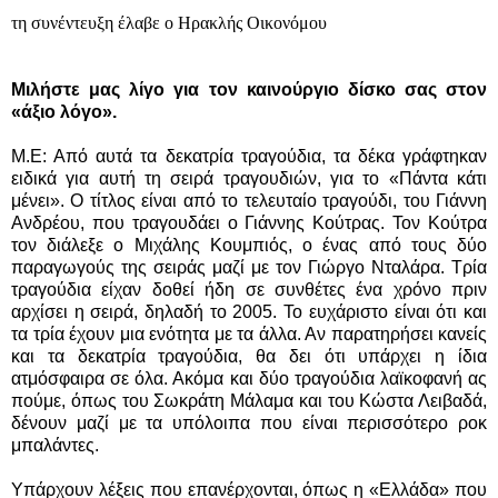
τη συνέντευξη έλαβε ο Ηρακλής Οικονόμου
Μιλήστε μας λίγο για τον καινούργιο δίσκο σας στον
«άξιο λόγο».
Μ.Ε: Από αυτά τα δεκατρία τραγούδια, τα δέκα γράφτηκαν
ειδικά για αυτή τη σειρά τραγουδιών, για το «Πάντα κάτι
μένει». Ο τίτλος είναι από το τελευταίο τραγούδι, του Γιάννη
Ανδρέου, που τραγουδάει ο Γιάννης Κούτρας. Τον Κούτρα
τον διάλεξε ο Μιχάλης Κουμπιός, ο ένας από τους δύο
παραγωγούς της σειράς μαζί με τον Γιώργο Νταλάρα. Τρία
τραγούδια είχαν δοθεί ήδη σε συνθέτες ένα χρόνο πριν
αρχίσει η σειρά, δηλαδή το 2005. Το ευχάριστο είναι ότι και
τα τρία έχουν μια ενότητα με τα άλλα. Αν παρατηρήσει κανείς
και τα δεκατρία τραγούδια, θα δει ότι υπάρχει η ίδια
ατμόσφαιρα σε όλα. Ακόμα και δύο τραγούδια λαϊκοφανή ας
πούμε, όπως του Σωκράτη Μάλαμα και του Κώστα Λειβαδά,
δένουν μαζί με τα υπόλοιπα που είναι περισσότερο ροκ
μπαλάντες.
Υπάρχουν λέξεις που επανέρχονται, όπως η «Ελλάδα» που