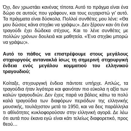
Όχι, δεν χρωστάει κανένας τίποτα. Αυτό το πράγμα είναι ένα
δώρο σε αυτούς που γράφουν, και τους ευχαριστώ γι’ αυτό.
Τα πράγματα είναι δύσκολα. Πολλοί συνθέτες μου λένε: «Θα
μου δώσεις κάνα στιχάκι να γράψω;». Δεν ξέρουν καν ότι ένα
τραγούδι έχει δώδεκα στίχους. Και το λένε συνθέτες με
πολλών χρόνων δουλειά και μαθητεία. «Ένα στιχάκι μπορώ
να γράψω;».
Αυτό το πάθος να επιστρέψουμε στους μεγάλους
στιχουργούς αντανακλά ίσως τη σημερινή στιχουργική
ένδεια ενός μεγάλου κομματιού του ελληνικού
τραγουδιού;
Κοίταξε, στιχουργική ένδεια πάντοτε υπήρχε. Απλώς, τα
τραγούδια ήταν λιγότερα και φαινόταν πιο εύκολα η αξία των
καλών τραγουδιών. Δεν έχεις παρά να βάλεις κάτω τα πολύ
καλά τραγούδια των διαφόρων περιόδων της ελληνικής
μουσικής, τουλάχιστον μετά το 1950, και να δεις παράλληλα
τι αθλιότητες κυκλοφορούσαν στην ελληνική αγορά. Δε λέω
ότι αυτά που έκανα εγώ είναι κάτι τελείως διαφορετικό, προς
θεού…