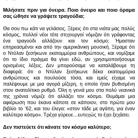
Μιλήσατε πριν για όνειρα. Ποιο όνειρο και ποιο όραμα
σας ώθησε να γράψετε τραγούδια;
Θα σου πω κάτι να γελάσεις. Ξέρεις ότι στα νιάτα μας πολύς
κόσμος, πολλοί νέοι τότε στιχουργοί νόμιζαν ότι γράφοντας
ένα τραγούδι αλλάζουν και τον κόσμο; Ήμασταν
επηρεασμένοι και από την αμερικάνικη μουσική. Ξέραμε ότι
ο Ντύλαν ξεσήκωνε εκατομμύρια ανθρώπους, και νομίζαμε
ότι το ίδιο πράγμα θα γίνει εδώ, αν χρησιμοποιήσουμε
ορισμένες λέξεις. Δεν μπορούσαμε να καταλάβουμε τη
διαφορά: ότι ο Ντύλαν ξεσήκωνε δέκα εκατομμύρια
ανθρώπους και πουλούσε τόσα, και εμείς είχαμε να
παλέψουμε με μια αγορά μίζερη, η οποία ήταν βυθισμένη
στον ανατολίτικο ρυθμό. Όλη η γενιά μου στα πολύ νεανικά
της χρόνια νόμιζε ότι αλλάζει τον κόσμο. Θυμάμαι μια
αφιέρωση που έκανα κάποτε σε κάποιον, στο πρώτο μου
βιβλίο το ’62, και του έλεγα: «στον τάδε με αγάπη, για έναν
καλύτερο κόσμο». Τρέχα γύρευε…ευτυχώς το έχει ξεχάσει.
Δεν πιστεύετε ότι κάνατε τον κόσμο καλύτερο;