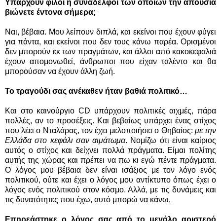
Υπάρχουν φίλοι ή συνάδελφοι των οποίων την απουσία
βιώνετε έντονα σήμερα;
Ναι, βέβαια. Μου λείπουν διπλά, και εκείνοι που έχουν φύγει
για πάντα, και εκείνοι που δεν τους κάνω παρέα. Ορισμένοι
δεν μπορούν εκ των πραγμάτων, και άλλοι από κακοκεφαλιά
έχουν απομονωθεί, άνθρωποι που είχαν ταλέντο και θα
μπορούσαν να έχουν άλλη ζωή.
Το τραγούδι σας ανέκαθεν ήταν βαθιά πολιτικό…
Και στο καινούργιο CD υπάρχουν πολιτικές αιχμές, πάρα
πολλές, αν το προσέξεις. Και βεβαίως υπάρχει ένας στίχος
που λέει ο Νταλάρας, τον έχει μελοποιήσει ο Θηβαίος:
με την
Ελλάδα στο κεφάλι σαν αιμάτωμα
. Νομίζω ότι είναι καίριος
αυτός ο στίχος και δείχνει πολλά πράγματα. Είμαι πολίτης
αυτής της χώρας και πρέπει να πω κι εγώ πέντε πράγματα.
Ο λόγος μου βέβαια δεν είναι ισάξιος με τον λόγο ενός
πολιτικού, ούτε και έχει ο λόγος μου αντίκτυπο όπως έχει ο
λόγος ενός πολιτικού στον κόσμο. Αλλά, με τις δυνάμεις και
τις δυνατότητες που έχω, αυτό μπορώ να κάνω.
Επηρεάστηκε ο λόγος σας από το μεγάλο αριστερό