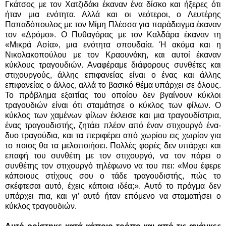
Γκάτσος με τον Χατζιδάκι έκαναν ένα δίσκο και ήξερες ότι
ήταν μια ενότητα. Αλλά και οι νεότεροι, ο Λευτέρης
Παπαδόπουλος με τον Μίμη Πλέσσα για παράδειγμα έκαναν
τον «Δρόμο». Ο Πυθαγόρας με τον Καλδάρα έκαναν τη
«Μικρά Ασία», μια ενότητα σπουδαία. Ή ακόμα και η
Νικολακοπούλου με τον Κραουνάκη, και αυτοί έκαναν
κύκλους τραγουδιών. Αναφέραμε διάφορους συνθέτες και
στιχουργούς, άλλης επιφανείας είναι ο ένας και άλλης
επιφανείας ο άλλος, αλλά το βασικό θέμα υπάρχει σε όλους.
Το πρόβλημα εξαιτίας του οποίου δεν βγαίνουν κύκλοι
τραγουδιών είναι ότι σταμάτησε ο κύκλος των φίλων. Ο
κύκλος των χαμένων φίλων έκλεισε και μια τραγουδίστρια,
ένας τραγουδιστής, ζητάει πλέον από έναν στιχουργό ένα-
δυο τραγούδια, και τα περιφέρει από χωρίου εις χωρίον για
το ποιος θα τα μελοποιήσει. Πολλές φορές δεν υπάρχει και
επαφή του συνθέτη με τον στιχουργό, να τον πάρει ο
συνθέτης τον στιχουργό τηλέφωνο να του πει: «Μου έφερε
κάποιους στίχους σου ο τάδε τραγουδιστής, πώς το
σκέφτεσαι αυτό, έχεις κάποια ιδέα;». Αυτό το πράγμα δεν
υπάρχει πια, και γι’ αυτό ήταν επόμενο να σταματήσει ο
κύκλος τραγουδιών.