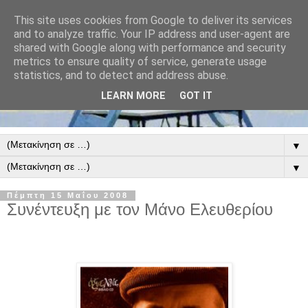
This site uses cookies from Google to deliver its services
and to analyze traffic. Your IP address and user-agent are
shared with Google along with performance and security
metrics to ensure quality of service, generate usage
statistics, and to detect and address abuse.
LEARN MORE
GOT IT
▼
▼
Πέμπτη 15 Μαΐου 2008
Συνέντευξη με τον Μάνο Ελευθερίου