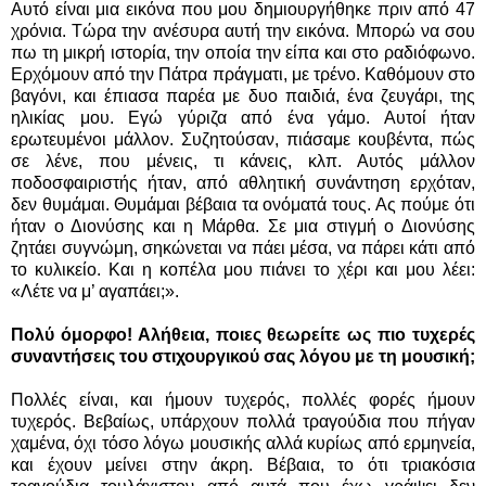
Αυτό είναι μια εικόνα που μου δημιουργήθηκε πριν από 47
χρόνια. Τώρα την ανέσυρα αυτή την εικόνα. Μπορώ να σου
πω τη μικρή ιστορία, την οποία την είπα και στο ραδιόφωνο.
Ερχόμουν από την Πάτρα πράγματι, με τρένο. Καθόμουν στο
βαγόνι, και έπιασα παρέα με δυο παιδιά, ένα ζευγάρι, της
ηλικίας μου. Εγώ γύριζα από ένα γάμο. Αυτοί ήταν
ερωτευμένοι μάλλον. Συζητούσαν, πιάσαμε κουβέντα, πώς
σε λένε, που μένεις, τι κάνεις, κλπ. Αυτός μάλλον
ποδοσφαιριστής ήταν, από αθλητική συνάντηση ερχόταν,
δεν θυμάμαι. Θυμάμαι βέβαια τα ονόματά τους. Ας πούμε ότι
ήταν ο Διονύσης και η Μάρθα. Σε μια στιγμή ο Διονύσης
ζητάει συγνώμη, σηκώνεται να πάει μέσα, να πάρει κάτι από
το κυλικείο. Και η κοπέλα μου πιάνει το χέρι και μου λέει:
«Λέτε να μ’ αγαπάει;».
Πολύ όμορφο! Αλήθεια, ποιες θεωρείτε ως πιο τυχερές
συναντήσεις του στιχουργικού σας λόγου με τη μουσική;
Πολλές είναι, και ήμουν τυχερός, πολλές φορές ήμουν
τυχερός. Βεβαίως, υπάρχουν πολλά τραγούδια που πήγαν
χαμένα, όχι τόσο λόγω μουσικής αλλά κυρίως από ερμηνεία,
και έχουν μείνει στην άκρη. Βέβαια, το ότι τριακόσια