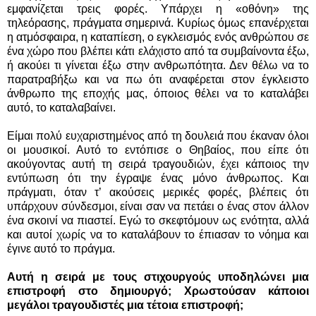
εμφανίζεται τρεις φορές. Υπάρχει η «οθόνη» της
τηλεόρασης, πράγματα σημερινά. Κυρίως όμως επανέρχεται
η ατμόσφαιρα, η καταπίεση, ο εγκλεισμός ενός ανθρώπου σε
ένα χώρο που βλέπει κάτι ελάχιστο από τα συμβαίνοντα έξω,
ή ακούει τι γίνεται έξω στην ανθρωπότητα. Δεν θέλω να το
παρατραβήξω και να πω ότι αναφέρεται στον έγκλειστο
άνθρωπο της εποχής μας, όποιος θέλει να το καταλάβει
αυτό, το καταλαβαίνει.
Είμαι πολύ ευχαριστημένος από τη δουλειά που έκαναν όλοι
οι μουσικοί. Αυτό το εντόπισε ο Θηβαίος, που είπε ότι
ακούγοντας αυτή τη σειρά τραγουδιών, έχει κάποιος την
εντύπωση ότι την έγραψε ένας μόνο άνθρωπος. Και
πράγματι, όταν τ’ ακούσεις μερικές φορές, βλέπεις ότι
υπάρχουν σύνδεσμοι, είναι σαν να πετάει ο ένας στον άλλον
ένα σκοινί να πιαστεί. Εγώ το σκεφτόμουν ως ενότητα, αλλά
και αυτοί χωρίς να το καταλάβουν το έπιασαν το νόημα και
έγινε αυτό το πράγμα.
Αυτή η σειρά με τους στιχουργούς υποδηλώνει μια
επιστροφή στο δημιουργό; Χρωστούσαν κάποιοι
μεγάλοι τραγουδιστές μια τέτοια επιστροφή;