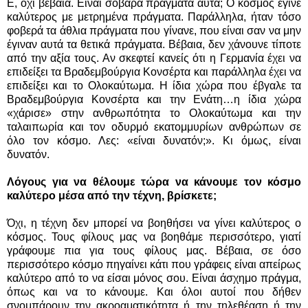
Ε, όχι βέβαια. Είναι σοβαρά πράγματα αυτά; Ο κόσμος έγινε
καλύτερος με μετρημένα πράγματα. Παράλληλα, ήταν τόσο
φοβερά τα άθλια πράγματα που γίνανε, που είναι σαν να μην
έγιναν αυτά τα θετικά πράγματα. Βέβαια, δεν χάνουνε τίποτε
από την αξία τους. Αν σκεφτεί κανείς ότι η Γερμανία έχει να
επιδείξει τα Βραδεμβούργια Κονσέρτα και παράλληλα έχει να
επιδείξει και το Ολοκαύτωμα. Η ίδια χώρα που έβγαλε τα
Βραδεμβούργια Κονσέρτα και την Ενάτη…η ίδια χώρα
«χάρισε» στην ανθρωπότητα το Ολοκαύτωμα και την
ταλαιπωρία και τον οδυρμό εκατομμυρίων ανθρώπων σε
όλο τον κόσμο. Λες: «είναι δυνατόν;». Κι όμως, είναι
δυνατόν.
Λόγους για να θέλουμε τώρα να κάνουμε τον κόσμο
καλύτερο μέσα από την τέχνη, βρίσκετε;
Όχι, η τέχνη δεν μπορεί να βοηθήσει να γίνει καλύτερος ο
κόσμος. Τους φίλους μας να βοηθάμε περισσότερο, γιατί
γράφουμε πια για τους φίλους μας. Βέβαια, σε όσο
περισσότερο κόσμο πηγαίνει κάτι που γράφεις είναι απείρως
καλύτερο από το να είσαι μόνος σου. Είναι άσχημο πράγμα,
όπως και να το κάνουμε. Και όλοι αυτοί που δήθεν
σνομπάρουν την ακροαματικότητα ή την τηλεθέαση ή την