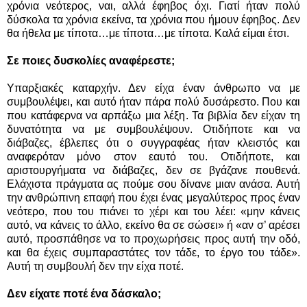
χρόνια νεότερος, ναι, αλλά έφηβος όχι. Γιατί ήταν πολύ
δύσκολα τα χρόνια εκείνα, τα χρόνια που ήμουν έφηβος. Δεν
θα ήθελα με τίποτα…με τίποτα…με τίποτα. Καλά είμαι έτσι.
Σε ποιες δυσκολίες αναφέρεστε;
Υπαρξιακές καταρχήν. Δεν είχα έναν άνθρωπο να με
συμβουλέψει, και αυτό ήταν πάρα πολύ δυσάρεστο. Που και
που κατάφερνα να αρπάξω μια λέξη. Τα βιβλία δεν είχαν τη
δυνατότητα να με συμβουλέψουν. Οτιδήποτε και να
διάβαζες, έβλεπες ότι ο συγγραφέας ήταν κλειστός και
αναφερόταν μόνο στον εαυτό του. Οτιδήποτε, και
αριστουργήματα να διάβαζες, δεν σε βγάζανε πουθενά.
Ελάχιστα πράγματα ας πούμε σου δίνανε μιαν ανάσα. Αυτή
την ανθρώπινη επαφή που έχει ένας μεγαλύτερος προς έναν
νεότερο, που του πιάνει το χέρι και του λέει: «μην κάνεις
αυτό, να κάνεις το άλλο, εκείνο θα σε σώσει» ή «αν σ’ αρέσει
αυτό, προσπάθησε να το προχωρήσεις προς αυτή την οδό,
και θα έχεις συμπαραστάτες τον τάδε, το έργο του τάδε».
Αυτή τη συμβουλή δεν την είχα ποτέ.
Δεν είχατε ποτέ ένα δάσκαλο;