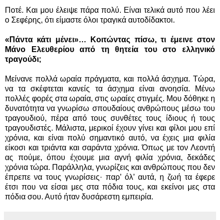
Ποτέ. Και μου έλειψε πάρα πολύ. Είναι τελικά αυτό που λέει
ο Σεφέρης, ότι είμαστε όλοι τραγικά αυτοδίδακτοι.
«Πάντα κάτι μένει»… Κοιτώντας πίσω, τι έμεινε στον
Μάνο Ελευθερίου από τη θητεία του στο ελληνικό
τραγούδι;
Μείνανε πολλά ωραία πράγματα, και πολλά άσχημα. Τώρα,
να τα σκέφτεται κανείς τα άσχημα είναι ανοησία. Μένω
πολλές φορές στα ωραία, στις ωραίες στιγμές. Μου δόθηκε η
δυνατότητα να γνωρίσω σπουδαίους ανθρώπους μέσω του
τραγουδιού, πέρα από τους συνθέτες τους ίδιους ή τους
τραγουδιστές. Μάλιστα, μερικοί έχουν γίνει και φίλοι μου επί
χρόνια, και είναι πολύ σημαντικό αυτό, να έχεις μια φιλία
είκοσι και τριάντα και σαράντα χρόνια. Όπως με τον Λεοντή
ας πούμε, όπου έχουμε μια αγνή φιλία χρόνια, δεκάδες
χρόνια τώρα. Παράλληλα, γνωρίζεις και ανθρώπους που δεν
έπρεπε να τους γνωρίσεις· παρ’ όλ’ αυτά, η ζωή τα έφερε
έτσι που να είσαι μες στα πόδια τους, και εκείνοι μες στα
πόδια σου. Αυτό ήταν δυσάρεστη εμπειρία.