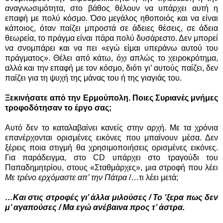
αναγνωσιμότητα, στο βάθος θέλουν να υπάρχει αυτή η
επαφή με πολύ κόσμο. Όσο μεγάλος ηθοποιός και να είναι
κάποιος, όταν παίζει μπροστά σε άδειες θέσεις, σε άδεια
θεωρεία, το πράγμα είναι πάρα πολύ δυσάρεστο. Δεν μπορεί
να σνομπάρει και να πει «εγώ είμαι υπεράνω αυτού του
πράγματος». Θέλει από κάτω, όχι απλώς το χειροκρότημα,
αλλά και την επαφή με τον κόσμο, διότι γι’ αυτούς παίζει, δεν
παίζει για τη ψυχή της μάνας του ή της γιαγιάς του.
Ξεκινήσατε από την Ερμούπολη. Ποιες Συριανές μνήμες
τροφοδότησαν το έργο σας;
Αυτό δεν το καταλαβαίνει κανείς στην αρχή. Με τα χρόνια
επανέρχονται ορισμένες εικόνες που μπαίνουν μέσα. Δεν
ξέρεις ποια στιγμή θα χρησιμοποιήσεις ορισμένες εικόνες.
Για παράδειγμα, στο CD υπάρχει στο τραγούδι του
Παπαδημητρίου, στους «Σταθμάρχες», μια στροφή που λέει
Με τρένο ερχόμαστε απ’ την Πάτρα
/…τι λέει μετά;
…Και στις στροφές γι’ άλλα μιλούσες / Το ’ξερα πως δεν
μ’ αγαπούσες / Μα εγώ ανέβαινα προς τ’ άστρα.