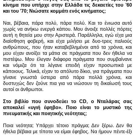
κίνημα που υπήρχε στην Ελλάδα τις δεκαετίες του ’60
και του ’70; Νιώσατε κομμάτι ενός κινήματος;
Ναι, βέβαια, πάρα πολύ, πάρα πολύ. Και το ένιωσα αυτό
χωρίς να ανήκω ενεργά κάπου. Μου άνοιξε πολλές πόρτες
αυτή η θητεία μου στην Αριστερά. Παράλληλα, εγώ είχα μια
διαίσθηση φοβερή, και είχα μιλήσει με δυο-τρεις παλιούς
ανθρώπους, που ήταν καταβεβλημένοι από τα χρόνια, και
μου είχαν ανοίξει τα μάτια σε πράγματα που δεν ήθελα να
πιστέψω. Μου έλεγαν διάφορα πράγματα που συμβαίνανε
και νόμιζα ότι τα λέγανε επειδή είχαν προσωπικά με
κάποιους. Τελικά, είχαν το απόλυτο δίκιο, για πράγματα που
γίνανε γνωστά ύστερα από πάρα πολλά χρόνια, και
δυστυχώς δεν ζούνε πια για να νιώσουν τη δικαίωσή τους
αυτοί οι άνθρωποι.
Στο βιβλίο που συνοδεύει το CD, o Νταλάρας σας
αποκαλεί «υγιή έφηβο». Ποιο είναι το μυστικό της
πνευματικής και ποιητικής νεότητας;
Ποια νεότητα; Υπάρχει τέτοιο πράγμα; Δεν ξέρω. Δεν θα
ήθελα βέβαια με τίποτα να είμαι έφηβος. Να ήμουν πέντε-έξι