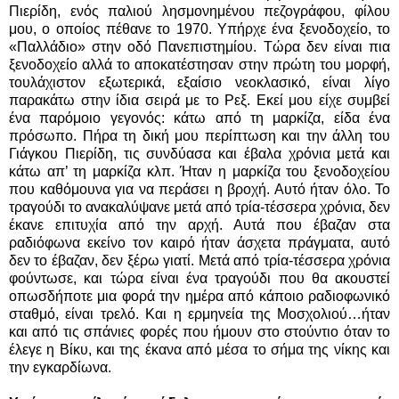
Πιερίδη, ενός παλιού λησμονημένου πεζογράφου, φίλου
μου, ο οποίος πέθανε το 1970. Υπήρχε ένα ξενοδοχείο, το
«Παλλάδιο» στην οδό Πανεπιστημίου. Τώρα δεν είναι πια
ξενοδοχείο αλλά το αποκατέστησαν στην πρώτη του μορφή,
τουλάχιστον εξωτερικά, εξαίσιο νεοκλασικό, είναι λίγο
παρακάτω στην ίδια σειρά με το Ρεξ. Εκεί μου είχε συμβεί
ένα παρόμοιο γεγονός: κάτω από τη μαρκίζα, είδα ένα
πρόσωπο. Πήρα τη δική μου περίπτωση και την άλλη του
Γιάγκου Πιερίδη, τις συνδύασα και έβαλα χρόνια μετά και
κάτω απ’ τη μαρκίζα κλπ. Ήταν η μαρκίζα του ξενοδοχείου
που καθόμουνα για να περάσει η βροχή. Αυτό ήταν όλο. Το
τραγούδι το ανακαλύψανε μετά από τρία-τέσσερα χρόνια, δεν
έκανε επιτυχία από την αρχή. Αυτά που έβαζαν στα
ραδιόφωνα εκείνο τον καιρό ήταν άσχετα πράγματα, αυτό
δεν το έβαζαν, δεν ξέρω γιατί. Μετά από τρία-τέσσερα χρόνια
φούντωσε, και τώρα είναι ένα τραγούδι που θα ακουστεί
οπωσδήποτε μια φορά την ημέρα από κάποιο ραδιοφωνικό
σταθμό, είναι τρελό. Και η ερμηνεία της Μοσχολιού…ήταν
και από τις σπάνιες φορές που ήμουν στο στούντιο όταν το
έλεγε η Βίκυ, και της έκανα από μέσα το σήμα της νίκης και
την εγκαρδίωνα.