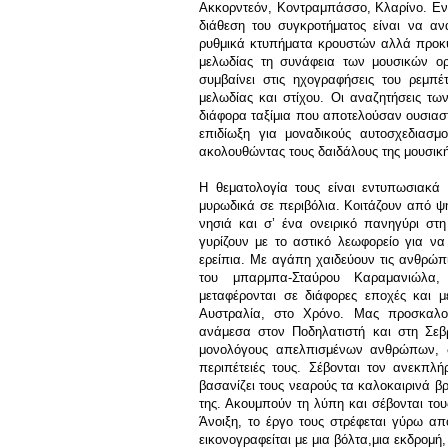
Ακκορντεόν, Κοντραμπάσσο, Κλαρίνο. Εν
διάθεση του συγκροτήματος είναι να αν
ρυθμικά κτυπήματα κρουστών αλλά προκύπ
μελωδίας τη συνάφεια των μουσικών ο
συμβαίνει στις ηχογραφήσεις του ρεμπέ
μελωδίας και στίχου. Οι αναζητήσεις τ
διάφορα ταξίμια που αποτελούσαν ουσιασ
επιδίωξη για μοναδικούς αυτοσχεδιασμο
ακολουθώντας τους δαιδάλους της μουσική
Η θεματολογία τους είναι εντυπωσιακά
μυρωδικά σε περιβόλια. Κοιτάζουν από ψ
νησιά και σ’ ένα ονειρικό πανηγύρι στ
γυρίζουν με το αστικό λεωφορείο για να
ερείπια. Με αγάπη χαιδεύουν τις ανθρώπ
του μπαρμπα-Σταύρου Καραμανιώλα, (
μεταφέρονται σε διάφορες εποχές και μ
Αυστραλία, στο Χρόνο. Μας προσκαλο
ανάμεσα στον Ποδηλατιστή και στη Σεβ
μονολόγους απελπισμένων ανθρώπων, δε
περιπέτειές τους. Σέβονται τον ανεκπλ
βασανίζει τους νεαρούς τα καλοκαιρινά βρ
της. Ακουμπούν τη λύπη και σέβονται το
Άνοιξη, το έργο τους στρέφεται γύρω απ
εικονογραφείται με μια βόλτα,μια εκδρομή