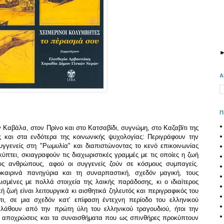
Α
Π
 Καβάλα, στον Πρίνο και στο Κατσαβίδι, συγνώμη, στο Καζαβίτι της
και στα ενδότερα της κοινωνικής ψυχολογίας: Περιγράφουν την
υγγενείς στη
"
Ρωμυλία
"
και διαπιστώνοντας το κενό επικοινωνίας
ύπτει, σκιαγραφούν τις διαχωριστικές γραμμές με τις οποίες η ζωή
υς ανθρώπους, αφού οι συγγενείς ζούν σε κόσμους συμπαγείς.
καιρινά πανηγύρια και τη συναρπαστική, σχεδόν μαγική, τους
λισμένες με πολλά στοιχεία της λαικής παράδοσης, κι ο ιδιαίτερος
ή ζωή είναι λειτουργικά κι αισθητικά ζηλευτός και περιγραφικός του
τι, σε μια σχεδόν κατ’ επίφαση έντεχνη περίοδο του ελληνικού
πλάθουν από την πρώτη ύλη του ελληνικού τραγουδιού,
ήτοι την
ις αποχρώσεις και τα συναισθήματα που ως σπινθήρες προκύπτουν