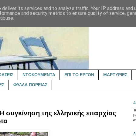
deliver its services and to analyze traffic. Your IP address and
formance and security metrics to ensure quality of service, ge
 abuse.
ΟΑΣΕΙΣ
ΝΤΟΚΟΥΜΕΝΤΑ
ΕΠΙ ΤΟ ΕΡΓΟΝ
ΜΑΡΤΥΡΙΕΣ
ΕΣ
ΦΥΛΛΑ ΠΟΡΕΙΑΣ
Δ
Τ
 Η συγκίνηση της ελληνικής επαρχίας
μ
ωτα
m
Α