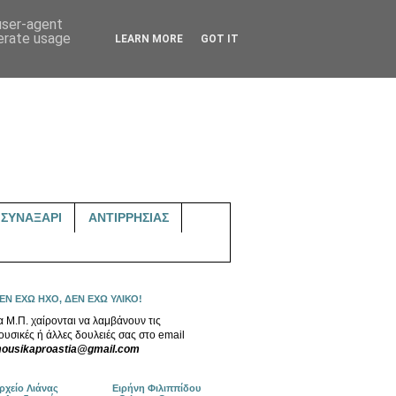
 user-agent
nerate usage
LEARN MORE
GOT IT
ΣΥΝΑΞΑΡΙ
ΑΝΤΙΡΡΗΣΙΑΣ
ΕΝ ΕΧΩ ΗΧΟ, ΔΕΝ ΕΧΩ ΥΛΙΚΟ!
α Μ.Π. χαίρονται να λαμβάνουν τις
ουσικές ή άλλες δουλειές σας στο email
ousikaproastia@gmail.com
ρχείο Λιάνας
Ειρήνη Φιλιππίδου