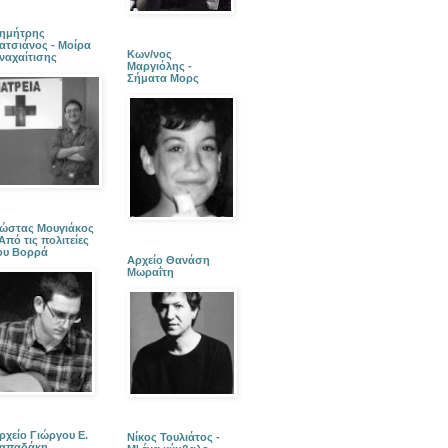
ημήτρης
ατσιάνος - Μοίρα
Κων/νος
ναχαίτισης
Μαργιόλης -
Σήματα Μορς
ώστας Μουγιάκος
 Από τις πολιτείες
ου Βορρά
Αρχείο Θανάση
Μωραΐτη
ρχείο Γιώργου Ε.
Νίκος Τουλιάτος -
απαδάκη