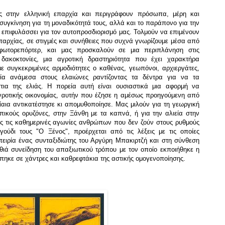
ώς στην ελληνική επαρχία και περιγράφουν πρόσωπα, μέρη και
συγκίνηση για τη μοναδικότητά τους, αλλά και το παράπονο για την
επιφυλάσσει για τον αυτοπροσδιορισμό μας. Τολμούν να επιμένουν
επαρχίας, σε στιγμές και συνήθειες που συχνά γνωρίζουμε μέσα από
ωτορεπόρτερ, και μας προσκαλούν σε μια περιπλάνηση στις
 δακοκτονίες, μια αγροτική δραστηριότητα που έχει χαρακτήρα
ε συγκεκριμένες αρμοδιότητες ο καθένας, γεωπόνοι, αρχιεργάτες,
εία ανάμεσα στους ελαιώνες ραντίζοντας τα δέντρα για να τα
ια της ελιάς. Η πορεία αυτή είναι ουσιαστικά μια αφορμή να
ροτικής οικονομίας, αυτήν που έζησε η αμέσως προηγούμενη από
βίαια αντικατέστησε κι απομυθοποίησε. Μας μιλούν για τη γεωργική
πικούς ορυζόνες, στην Ξάνθη με τα καπνά, ή για την αλιεία στην
ς τις καθημερινές αγωνίες ανθρώπων που δεν ζούν στους ρυθμούς
αγούδι τους
"
Ο Ξένος
"
, προέρχεται από τις λέξεις με τις οποίες
ειρία ένας συνταξιδιώτης του Αργύρη Μπακιρτζή και στη σύνθεση
θιά συνείδηση του απαξιωτικού τρόπου με τον οποίο εκποιήθηκε η
πηκε σε χάντρες και καθρεφτάκια της αστικής ομογενοποίησης.