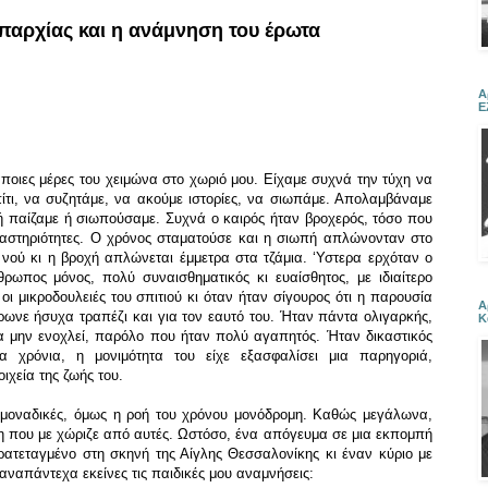
επαρχίας
και η ανάμνηση του έρωτα
Α
Ε
ποιες μέρες του χειμώνα στο χωριό μου.
Είχαμε συχνά την τύχη να
ίτι, να συζητάμε, να ακούμε ιστορίες, να σιωπάμε. Απολαμβάναμε
 παίζαμε ή σιωπούσαμε. Συχνά ο καιρός ήταν βροχερός, τόσο που
ραστηριότητες. Ο χρόνος σταματούσε και η σιωπή απλώνονταν στο
νού κι η βροχή απλώνεται έμμετρα στα τζάμια. ‘Υστερα ερχόταν ο
ρωπος μόνος, πολύ συναισθηματικός κι ευαίσθητος, με ιδιαίτερο
ι μικροδουλειές του σπιτιού κι όταν ήταν σίγουρος ότι η παρουσία
Α
ρωνε ήσυχα τραπέζι και για τον εαυτό του. Ήταν πάντα ολιγαρκής,
Κ
α μην ενοχλεί, παρόλο που ήταν πολύ αγαπητός. Ήταν δικαστικός
χρόνια, η μονιμότητα του είχε εξασφαλίσει μια παρηγοριά,
ιχεία της ζωής του.
αι μοναδικές, όμως η ροή του χρόνου μονόδρομη. Καθώς μεγάλωνα,
 που με χώριζε από αυτές. Ωστόσο, ένα απόγευμα σε μια εκπομπή
ατεταγμένο στη σκηνή της Αίγλης Θεσσαλονίκης κι έναν κύριο με
αναπάντεχα εκείνες τις παιδικές μου αναμνήσεις: