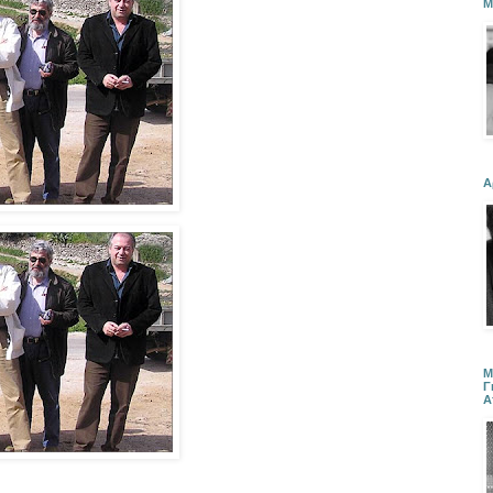
Μ
Α
Μ
Γ
Α