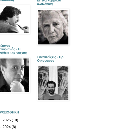
Μ' ένα κύμβαλο
αλαλάζον;
ιώργος
ταυριανός - Η
λήθεια της νύχτας
Συνεντεύξεις - Ηρ.
Οικονόμου
ΡΧΕΙΟΘΗΚΗ
►
2025
(10)
►
2024
(8)