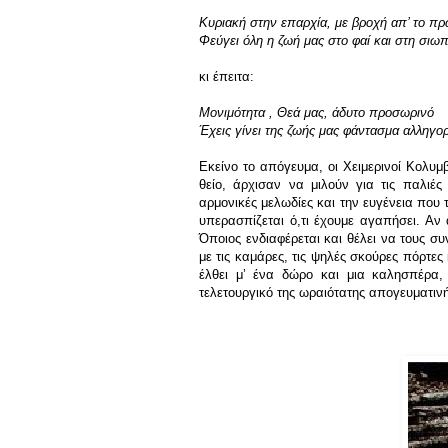
Κυριακή στην επαρχία, με βροχή απ’ το πρ
Φεύγει όλη η ζωή μας στο φαί και στη σιω
κι έπειτα:
Μονιμότητα , Θεά μας, άδυτο προσωρινό
Έχεις γίνει της ζωής μας φάντασμα αλληγο
Εκείνο το απόγευμα, οι Χειμερινοί Κολυμ
θείο, άρχισαν να μιλούν για τις παλιές
αρμονικές μελωδίες και την ευγένεια που 
υπερασπίζεται ό,τι έχουμε αγαπήσει. Αν 
Όποιος ενδιαφέρεται και θέλει να τους συ
με τις καμάρες, τις ψηλές σκούρες πόρτες 
έλθει μ’ ένα δώρο και μια καλησπέρα,
τελετουργικό της ωραιότατης απογευματιν