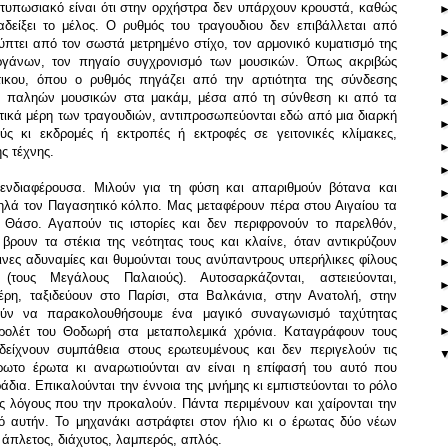
τυπωσιακό είναι ότι στην ορχήστρα δεν υπάρχουν κρουστά, καθώς
αδείξει το μέλος. Ο ρυθμός του τραγουδιου δεν επιβάλλεται από
τει από τον σωστά μετρημένο στίχο, τον αρμονικό κυματισμό της
ργάνων, τον πηγαίο συγχρονισμό των μουσικών. Όπως ακριβώς
τικου, όπου ο ρυθμός πηγάζει από την αρτιότητα της σύνδεσης
ων παληών μουσικών στα μακάμ, μέσα από τη σύνθεση κι από τα
τικά μέρη των τραγουδιών, αντιπροσωπεύονται εδώ από μια διαρκή
ύς κι εκδρομές ή εκτροπές ή εκτροφές σε γειτονικές κλίμακες,
ς τέχνης.
 ενδιαφέρουσα. Μιλούν για τη φύση και απαριθμούν βότανα και
ηλά τον Παγασητικό κόλπο. Μας μεταφέρουν πέρα στου Αιγαίου τα
η Θάσο. Αγαπούν τις ιστορίες και δεν περιφρονούν το παρελθόν,
 βρουν τα στέκια της νεότητας τους και κλαίνε, όταν αντικρύζουν
ινες αδυναμίες και θυμούνται τους ανύπαντρους υπερήλικες φίλους
τους Μεγάλους Παλαιούς). Αυτοσαρκάζονται, αστειεύονται,
έρη, ταξιδεύουν στο Παρίσι, στα Βαλκάνια, στην Ανατολή, στην
ύν να παρακολουθήσουμε ένα μαγικό συναγωνισμό ταχύτητας
ρολέτ του Θοδωρή στα μεταπολεμικά χρόνια. Καταγράφουν τους
ίχνουν συμπάθεια στους ερωτευμένους και δεν περιγελούν τις
ήρωτο έρωτα κι αναρωτιούνται αν είναι η επίφασή του αυτό που
άδια. Επικαλούνται την έννοια της μνήμης κι εμπιστεύονται το ρόλο
υς λόγους που την προκαλούν. Πάντα περιμένουν και χαίρονται την
ό αυτήν. Το μηχανάκι αστράφτει στον ήλιο κι ο έρωτας δύο νέων
, άπλετος, διάχυτος, λαμπερός, απλός.