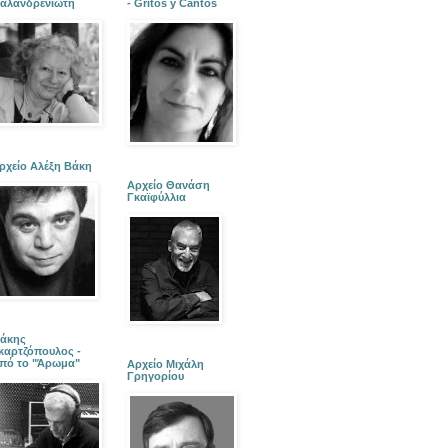
αλανδρενιώτη
- Gritos y Cantos
ρχείο Αλέξη Βάκη
Αρχείο Θανάση
Γκαϊφύλλια
άκης
καρτζόπουλος -
πό το "Άρωμα"
Αρχείο Μιχάλη
Γρηγορίου