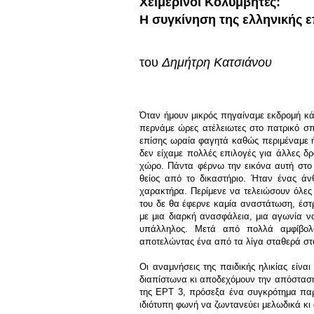
Χειμερινοί Κολυμβητές:
Η συγκίνηση της ελληνικής 
του
Δημήτρη Κατσιάνου
Όταν ήμουν μικρός πηγαίναμε εκδρομή κά
περνάμε ώρες ατέλειωτες στο πατρικό σπ
επίσης ωραία φαγητά καθώς περιμέναμε ή
δεν είχαμε πολλές επιλογές για άλλες δ
χώρο. Πάντα φέρνω την εικόνα αυτή στο 
θείος από το δικαστήριο. Ήταν ένας άνθ
χαρακτήρα. Περίμενε να τελειώσουν όλες ο
του δε θα έφερνε καμία αναστάτωση, έστ
με μια διαρκή ανασφάλεια, μια αγωνία ν
υπάλληλος. Μετά από πολλά αμφίβολα 
αποτελώντας ένα από τα λίγα σταθερά στο
Οι αναμνήσεις της παιδικής ηλικίας είν
διαπίστωνα κι αποδεχόμουν την απόσταση
της ΕΡΤ 3, πρόσεξα ένα συγκρότημα παρ
ιδιότυπη φωνή να ζωντανεύει μελωδικά κι 