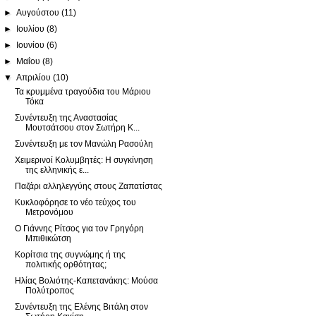
►
Αυγούστου
(11)
►
Ιουλίου
(8)
►
Ιουνίου
(6)
►
Μαΐου
(8)
▼
Απριλίου
(10)
Τα κρυμμένα τραγούδια του Μάριου
Τόκα
Συνέντευξη της Αναστασίας
Μουτσάτσου στον Σωτήρη Κ...
Συνέντευξη με τον Μανώλη Ρασούλη
Χειμερινοί Κολυμβητές: Η συγκίνηση
της ελληνικής ε...
Παζάρι αλληλεγγύης στους Ζαπατίστας
Κυκλοφόρησε το νέο τεύχος του
Μετρονόμου
Ο Γιάννης Ρίτσος για τον Γρηγόρη
Μπιθικώτση
Κορίτσια της συγνώμης ή της
πολιτικής ορθότητας;
Ηλίας Βολιότης-Καπετανάκης: Μούσα
Πολύτροπος
Συνέντευξη της Ελένης Βιτάλη στον