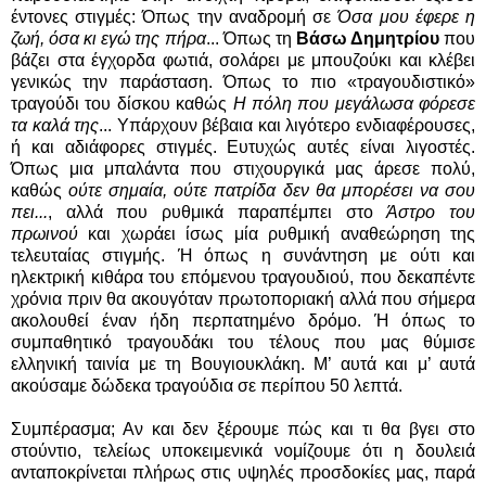
έντονες στιγμές: Όπως την αναδρομή σε
Όσα μου έφερε η
ζωή, όσα κι εγώ της πήρα
... Όπως τη
Βάσω Δημητρίου
που
βάζει στα έγχορδα φωτιά, σολάρει με μπουζούκι και κλέβει
γενικώς την παράσταση. Όπως το πιο «τραγουδιστικό»
τραγούδι του δίσκου καθώς
Η πόλη που μεγάλωσα φόρεσε
τα καλά της
... Υπάρχουν βέβαια και λιγότερο ενδιαφέρουσες,
ή και αδιάφορες στιγμές. Ευτυχώς αυτές είναι λιγοστές.
Όπως μια μπαλάντα που στιχουργικά μας άρεσε πολύ,
καθώς
ούτε σημαία, ούτε πατρίδα δεν θα μπορέσει να σου
πει...
, αλλά που ρυθμικά παραπέμπει στο
Άστρο του
πρωινού
και χωράει ίσως μία ρυθμική αναθεώρηση της
τελευταίας στιγμής. Ή όπως η συνάντηση με ούτι και
ηλεκτρική κιθάρα του επόμενου τραγουδιού, που δεκαπέντε
χρόνια πριν θα ακουγόταν πρωτοποριακή αλλά που σήμερα
ακολουθεί έναν ήδη περπατημένο δρόμο. Ή όπως το
συμπαθητικό τραγουδάκι του τέλους που μας θύμισε
ελληνική ταινία με τη Βουγιουκλάκη. Μ’ αυτά και μ’ αυτά
ακούσαμε δώδεκα τραγούδια σε περίπου 50 λεπτά.
Συμπέρασμα; Αν και δεν ξέρουμε πώς και τι θα βγει στο
στούντιο, τελείως υποκειμενικά νομίζουμε ότι η δουλειά
ανταποκρίνεται πλήρως στις υψηλές προσδοκίες μας, παρά