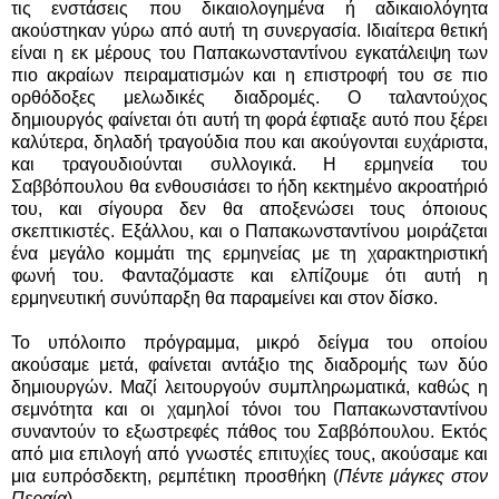
τις ενστάσεις που δικαιολογημένα ή αδικαιολόγητα
ακούστηκαν γύρω από αυτή τη συνεργασία. Ιδιαίτερα θετική
είναι η εκ μέρους του Παπακωνσταντίνου εγκατάλειψη των
πιο ακραίων πειραματισμών και η επιστροφή του σε πιο
ορθόδοξες μελωδικές διαδρομές. Ο ταλαντούχος
δημιουργός φαίνεται ότι αυτή τη φορά έφτιαξε αυτό που ξέρει
καλύτερα, δηλαδή τραγούδια που και ακούγονται ευχάριστα,
και τραγουδιούνται συλλογικά. Η ερμηνεία του
Σαββόπουλου θα ενθουσιάσει το ήδη κεκτημένο ακροατήριό
του, και σίγουρα δεν θα αποξενώσει τους όποιους
σκεπτικιστές. Εξάλλου, και ο Παπακωνσταντίνου μοιράζεται
ένα μεγάλο κομμάτι της ερμηνείας με τη χαρακτηριστική
φωνή του. Φανταζόμαστε και ελπίζουμε ότι αυτή η
ερμηνευτική συνύπαρξη θα παραμείνει και στον δίσκο.
Το υπόλοιπο πρόγραμμα, μικρό δείγμα του οποίου
ακούσαμε μετά, φαίνεται αντάξιο της διαδρομής των δύο
δημιουργών. Μαζί λειτουργούν συμπληρωματικά, καθώς η
σεμνότητα και οι χαμηλοί τόνοι του Παπακωνσταντίνου
συναντούν το εξωστρεφές πάθος του Σαββόπουλου. Εκτός
από μια επιλογή από γνωστές επιτυχίες τους, ακούσαμε και
μια ευπρόσδεκτη, ρεμπέτικη προσθήκη (
Πέντε μάγκες στον
Περαία
).