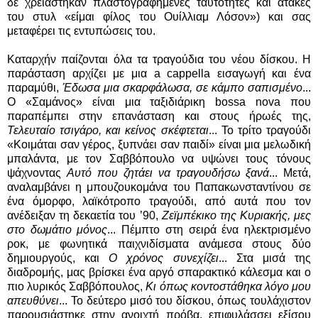
δε χρειάστηκαν πλαστογραφημένες ταυτότητες και ατάκες
του στυλ «είμαι φίλος του Ουίλλιαμ Λόσον») και σας
μεταφέρει τις εντυπώσεις του.
Καταρχήν παίζονται όλα τα τραγούδια του νέου δίσκου. Η
παράσταση αρχίζει με μια a cappella εισαγωγή και ένα
παραμύθι,
Έδωσα μια σκαρφάλωσα, σε κάμπο σαπισμένο
...
Ο «Σαμάνος» είναι μια ταξιδιάρικη bossa nova που
παραπέμπει στην επανάσταση και στους ήρωές της,
Τελευταίο τσιγάρο, και κείνος σκέφτεται
... Το τρίτο τραγούδι
«Κοιμάται σαν γέρος, ξυπνάει σαν παιδί» είναι μια μελωδική
μπαλάντα, με τον Σαββόπουλο να υψώνει τους τόνους
ψάχνοντας
Αυτό που ζητάει να τραγουδήσω ξανά
... Μετά,
αναλαμβάνει η μπουζουκομάνα του Παπακωνσταντίνου σε
ένα όμορφο, λαϊκότροπο τραγούδι, από αυτά που τον
ανέδειξαν τη δεκαετία του ’90,
Ζεϊμπέκικο της Κυριακής, μες
στο δωμάτιο μόνος
... Πέμπτο στη σειρά ένα ηλεκτρισμένο
ροκ, με φωνητικά παιχνιδίσματα ανάμεσα στους δύο
δημιουργούς, και
Ο χρόνος συνεχίζει
... Στα μισά της
διαδρομής, μας βρίσκει ένα αργό σπαρακτικό κάλεσμα και ο
πιο λυρικός Σαββόπουλος,
Κι όπως κοντοστάθηκα λόγο μου
απευθύνει
... Το δεύτερο μισό του δίσκου, όπως τουλάχιστον
παρουσιάστηκε στην ανοιχτή πρόβα, επιφυλάσσει εξίσου