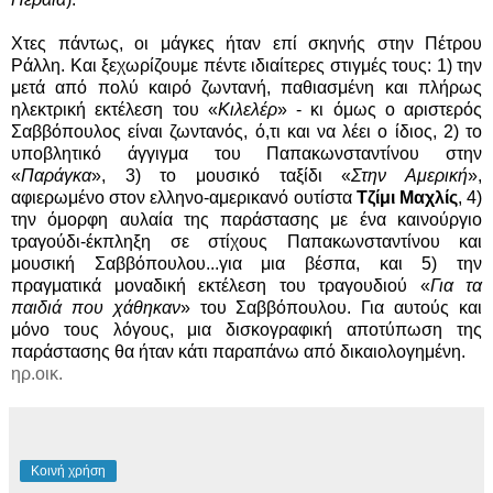
Χτες πάντως, οι μάγκες ήταν επί σκηνής στην Πέτρου
Ράλλη. Και ξεχωρίζουμε πέντε ιδιαίτερες στιγμές τους: 1) την
μετά από πολύ καιρό ζωντανή, παθιασμένη και πλήρως
ηλεκτρική εκτέλεση του «
Κιλελέρ
» - κι όμως ο αριστερός
Σαββόπουλος είναι ζωντανός, ό,τι και να λέει ο ίδιος, 2) το
υποβλητικό άγγιγμα του Παπακωνσταντίνου στην
«
Παράγκα
», 3) το μουσικό ταξίδι «
Στην Αμερική
»,
αφιερωμένο στον ελληνο-αμερικανό ουτίστα
Τζίμι Μαχλίς
, 4)
την όμορφη αυλαία της παράστασης με ένα καινούργιο
τραγούδι-έκπληξη σε στίχους Παπακωνσταντίνου και
μουσική Σαββόπουλου...για μια βέσπα, και 5) την
πραγματικά μοναδική εκτέλεση του τραγουδιού «
Για τα
παιδιά που χάθηκαν
» του Σαββόπουλου. Για αυτούς και
μόνο τους λόγους, μια δισκογραφική αποτύπωση της
παράστασης θα ήταν κάτι παραπάνω από δικαιολογημένη.
ηρ.οικ.
Κοινή χρήση