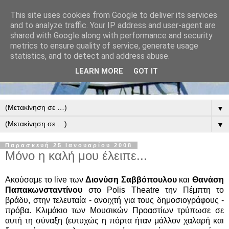
This site uses cookies from Google to deliver its services
and to analyze traffic. Your IP address and user-agent are
shared with Google along with performance and security
metrics to ensure quality of service, generate usage
statistics, and to detect and address abuse.
LEARN MORE
GOT IT
▼
▼
Παρασκευή 25 Ιανουαρίου 2008
Μόνο η καλή μου έλειπε...
Ακούσαμε το live των
Διονύση Σαββόπουλου
και
Θανάση
Παπακωνσταντίνου
στο Polis Theatre την Πέμπτη το
βράδυ, στην τελευταία - ανοιχτή για τους δημοσιογράφους -
πρόβα. Κλιμάκιο των Μουσικών Προαστίων τρύπωσε σε
αυτή τη σύναξη (ευτυχώς η πόρτα ήταν μάλλον χαλαρή και