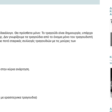
Δ
Κ
Α
εκάλογο. Θα πρόσθετα μόνο: Το τραγούδι είναι δημιουργία, υπάρχει
ής. Δεν γνωρίζουμε τα τραγούδια από το όνομα μόνο του τραγουδιστή
ε ποτέ εταιρικές συλλογές τραγουδιών με τις μούρες των
Κ
-
τ
στην κύρια ανάρτηση.
α με ερασιτεχνικα τραγουδια)
Α
Π