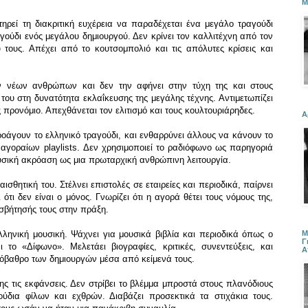
Μ
τηρεί τη διακριτική ευχέρεια να παραδέχεται ένα μεγάλο τραγούδι
γούδι ενός μεγάλου δημιουργού. Δεν κρίνει τον καλλιτέχνη από τον
τους. Απέχει από το κουτσομπολιό και τις απόλυτες κρίσεις και
ων νέων ανθρώπων και δεν την αφήνει στην τύχη της και στους
η του στη δυνατότητα εκλαΐκευσης της μεγάλης τέχνης. Αντιμετωπίζει
 προνόμιο. Απεχθάνεται τον ελιτισμό και τους κουλτουριάρηδες.
Α
οάγουν το ελληνικό τραγούδι, και ενθαρρύνει άλλους να κάνουν το
 αγοραίων playlists. Δεν χρησιμοποιεί το ραδιόφωνο ως παρηγοριά
ουσική ακρόαση ως μια πρωταρχική ανθρώπινη λειτουργία.
αισθητική του. Στέλνει επιστολές σε εταιρείες και περιοδικά, παίρνει
ότι δεν είναι ο μόνος. Γνωρίζει ότι η αγορά θέτει τους νόμους της,
σβήτησής τους στην πράξη.
Μ
λληνική μουσική. Ψάχνει για μουσικά βιβλία και περιοδικά όπως ο
Γ
το «Δίφωνο». Μελετάει βιογραφίες, κριτικές, συνεντεύξεις, και
Α
υπόβαθρο των δημιουργών μέσα από κείμενά τους.
της τις εκφάνσεις. Δεν στρίβει το βλέμμα μπροστά στους πλανόδιους
ούδια φίλων και εχθρών. Διαβάζει προσεκτικά τα στιχάκια τους.