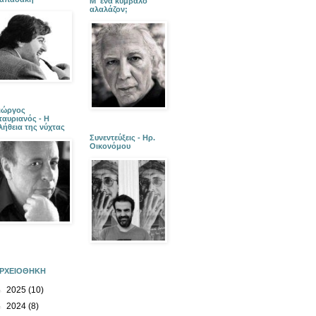
Μ' ένα κύμβαλο
αλαλάζον;
ιώργος
ταυριανός - Η
λήθεια της νύχτας
Συνεντεύξεις - Ηρ.
Οικονόμου
ΡΧΕΙΟΘΗΚΗ
►
2025
(10)
►
2024
(8)