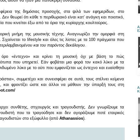
 τους ωσάν να ήταν μια πανάκριβη συναυλία.
εριφέρεια της δημόσιας προσοχής, στα ψιλά των εφημερίδων, στο
Δεν θεωρεί ότι κάθε τι περιθωριακό είναι κατ’ ανάγκη και ποιοτικό,
ία που κινείται έξω από τα όρια της κυρίαρχης κουλτούρας.
Α
Ε
τορική μνήμη της μουσικής τέχνης. Αναγνωρίζει την ομορφιά στη
 Σιχαίνεται το lifestyle και όλες τις λίστες με τα 100 πράγματα που
εριλαμβανομένου και του παρόντος δεκάλογου.
 όρο «έντεχνο» και κρίνει τη μουσική όχι με βάση το πώς
ρότυπα που υπηρετεί. Εάν φοβάται μια φορά τον κακό λύκο με τα
ιδωμένο λύκο με το ούτι που εμφανίζεται ως έντεχνο και ευαίσθητο
άστια», συμμετέχει και συνεισφέρει σε αυτά, τους στέλνει κείμενα
ς, και φροντίζει ώστε και άλλοι να μάθουν την ύπαρξή τους στη
Α
ot.com/
Κ
άρχει συνθέτης, στιχουργός και τραγουδιστής. Δεν γνωρίζουμε τα
ουδιστή που τα τραγούδησε και δεν αγοράζουμε ποτέ εταιρικές
τραγουδιστών στο εξώφυλλο (από
Athanassios
).