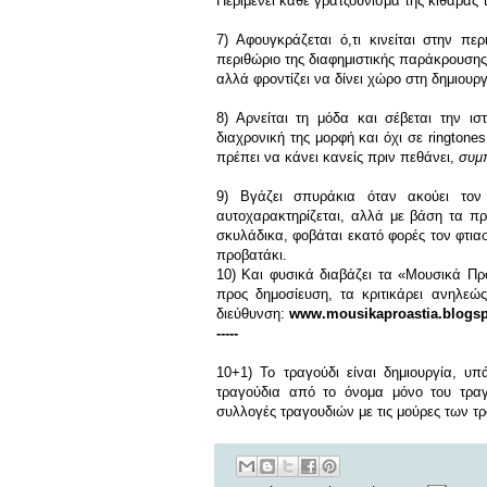
Περιμένει κάθε γρατζούνισμα της κιθάρας
7) Αφουγκράζεται ό,τι κινείται στην π
περιθώριο της διαφημιστικής παράκρουσης. 
αλλά φροντίζει να δίνει χώρο στη δημιουργ
8) Αρνείται τη μόδα και σέβεται την ισ
διαχρονική της μορφή και όχι σε ringtones.
πρέπει να κάνει κανείς πριν πεθάνει,
συμπ
9) Βγάζει σπυράκια όταν ακούει τον
αυτοχαρακτηρίζεται, αλλά με βάση τα π
σκυλάδικα, φοβάται εκατό φορές τον φτιασ
προβατάκι.
10) Και φυσικά διαβάζει τα «Μουσικά Προ
προς δημοσίευση, τα κριτικάρει ανηλεώ
διεύθυνση:
www.mousikaproastia.blogsp
-----
10+1)
Το τραγούδι είναι δημιουργία, υπ
τραγούδια από το όνομα μόνο του τραγ
συλλογές τραγουδιών με τις μούρες των 