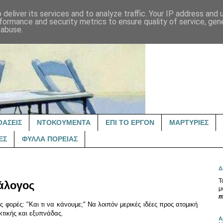
deliver its services and to analyze traffic. Your IP address and
formance and security metrics to ensure quality of service, ge
 abuse.
ΟΑΣΕΙΣ
ΝΤΟΚΟΥΜΕΝΤΑ
ΕΠΙ ΤΟ ΕΡΓΟΝ
ΜΑΡΤΥΡΙΕΣ
ΕΣ
ΦΥΛΛΑ ΠΟΡΕΙΑΣ
Δ
Τ
κάλογος
μ
m
ς φορές: "Και τι να κάνουμε;" Να λοιπόν μερικές ιδέες προς ατομική
κτικής και εξυπνάδας.
Α