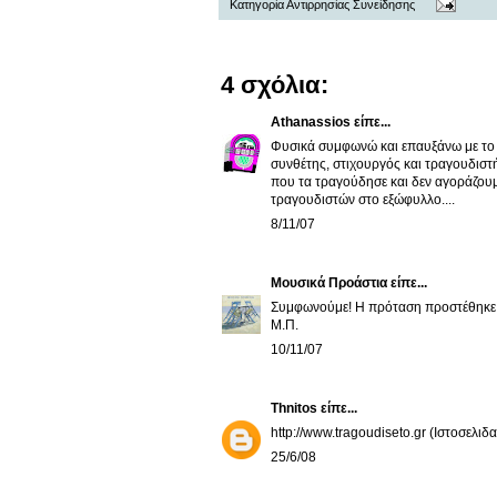
Κατηγορία
Αντιρρησίας Συνείδησης
4 σχόλια:
Athanassios
είπε...
Φυσικά συμφωνώ και επαυξάνω με το δ
συνθέτης, στιχουργός και τραγουδιστ
που τα τραγούδησε και δεν αγοράζουμ
τραγουδιστών στο εξώφυλλο....
8/11/07
Μουσικά Προάστια
είπε...
Συμφωνούμε! Η πρόταση προστέθηκε 
Μ.Π.
10/11/07
Thnitos
είπε...
http://www.tragoudiseto.gr (Ιστοσελιδ
25/6/08