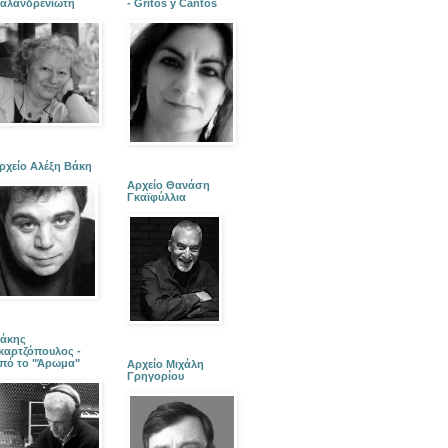
αλανδρενιώτη
- Gritos y Cantos
ρχείο Αλέξη Βάκη
Αρχείο Θανάση
Γκαϊφύλλια
άκης
καρτζόπουλος -
πό το "Άρωμα"
Αρχείο Μιχάλη
Γρηγορίου