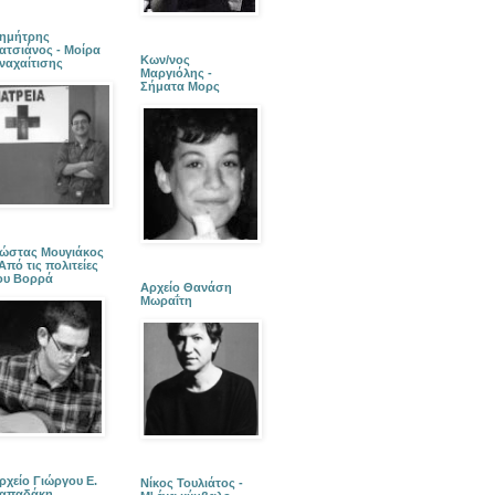
ημήτρης
ατσιάνος - Μοίρα
Κων/νος
ναχαίτισης
Μαργιόλης -
Σήματα Μορς
ώστας Μουγιάκος
 Από τις πολιτείες
ου Βορρά
Αρχείο Θανάση
Μωραΐτη
ρχείο Γιώργου Ε.
Νίκος Τουλιάτος -
απαδάκη