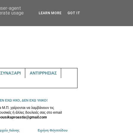
 user-agent
nerate usage
LEARN MORE
GOT IT
ΣΥΝΑΞΑΡΙ
ΑΝΤΙΡΡΗΣΙΑΣ
ΕΝ ΕΧΩ ΗΧΟ, ΔΕΝ ΕΧΩ ΥΛΙΚΟ!
α Μ.Π. χαίρονται να λαμβάνουν τις
ουσικές ή άλλες δουλειές σας στο email
ousikaproastia@gmail.com
ρχείο Λιάνας
Ειρήνη Φιλιππίδου