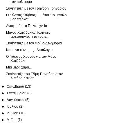
τον πολιτισμό
Συνέντευξη με τον Γρηγόρη Γρηγορίου
Ο Κώστας Καζάκος θυμάται "Το μεγάλο
μας τσίρκο"
Αναφορά στο Πολυτεχνείο
Μάνος Χατζιδάκις: Πολιτικές
τελετουργίες ή το τραπ...
Συνέντευξη με τον Φοίβο Δεληβοριά
Και τι να κάνουμε; - Δεκάλογος
Ο Γιώργος Χρονάς για τον Μάνο
Χατζιδάκι
Μια μέρα χαρά...
Συνέντευξη του Τζίμη Πανούση στον
Σωτήρη Κακίση
►
Οκτωβρίου
(13)
►
Σεπτεμβρίου
(8)
►
Αυγούστου
(5)
►
Ιουλίου
(2)
►
Ιουνίου
(10)
►
Μαΐου
(7)