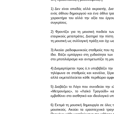
1) Δεν είναι οπαδός αλλά ακροατής. Δια
ενός άθλιου δημιουργού και ένα άθλιο τρα
χαρακτήρα του αλλά την αξία του έργου 
συγκρίσεις.
2) Φροντίζει για τη μουσική παιδεία τ
εταιρικούς μεταπράτες. Διατηρεί την πίστ
τη μουσική ως συλλογική πράξη και όχι ως
3) Ακούει ραδιοφωνικούς σταθμούς που πρ
ίδιο. Βάζει εμπάργκο στη χυδαιότητα των
στο μποτιλιάρισμα και αντιμετωπίζει τη μ
4) Διαμαρτύρεται προς ό,τι υποβιβάζει την 
τηλέφωνα σε σταθμούς και κανάλια, ξέρει 
αλλά εκμεταλλεύεται κάθε περιθώριο αμφι
5) Διαβάζει το Λόγο που συνοδεύει την ε
«Μετρονόμος», το «Λαϊκό Τραγούδι» και 
εμβαθύνει στο αισθητικό και ιδεολογικό 
6) Εκτιμά τη μουσική δημιουργία σε όλες 
μουσικούς. Ακούει τα ερασιτεχνικά τραγ