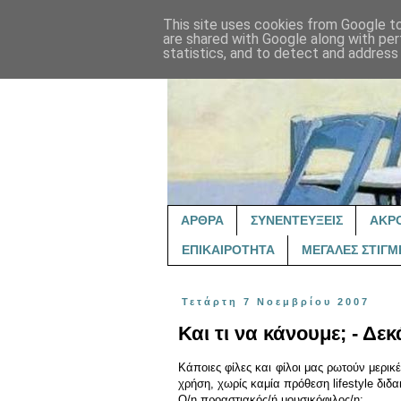
This site uses cookies from Google to 
are shared with Google along with per
statistics, and to detect and address
ΑΡΘΡΑ
ΣΥΝΕΝΤΕΥΞΕΙΣ
ΑΚΡ
ΕΠΙΚΑΙΡΟΤΗΤΑ
ΜΕΓΑΛΕΣ ΣΤΙΓΜ
Τετάρτη 7 Νοεμβρίου 2007
Και τι να κάνουμε; - Δε
Κάποιες φίλες και φίλοι μας ρωτούν μερικέ
χρήση, χωρίς καμία πρόθεση lifestyle διδα
Ο/η προαστιακός/ή μουσικόφιλος/η: