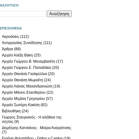
ΝΑΖΗΤΗΣΗ
ΕΡΙΕΧΟΜΕΝΑ
Ακροάσεις
(112)
Αντιρρησίας Συνείδησης
(111)
Άρθρα
(88)
Αρχείο Αλέξη Βάκη
(25)
Αρχείο Γιώργου Β. Μονεμβασίτη
(17)
Αρχείο Γιώργου Ε. Παπαδάκη
(20)
Αρχείο Θανάση Γκαϊφύλλια
(20)
Αρχείο Θανάση Μωραΐτη
(24)
Αρχείο Λιάνας Μαλανδρενιώτη
(19)
Αρχείο Μάνου Ελευθερίου
(22)
Αρχείο Μιχάλη Γρηγορίου
(57)
Αρχείο Σωτήρη Κακίση
(82)
Βιβλιοθήκη
(24)
Γιώργος Σταυριανός - Η αλήθεια της
νύχτας
(9)
Δημήτρης Κατσιάνος - Μοίρα Αναχαίτισης
(7)
Ειρήνη Φιλιππίδου - Gritos y Cantos
(19)