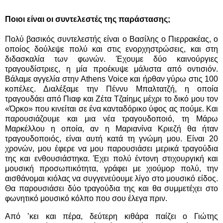
Ποιοι είναι οι συντελεστές της παράστασης;
Πολύ βασικός συντελεστής είναι ο Βασίλης ο Πιερρακέας, ο
οποίος δούλεψε πολύ και στις ενορχηστρώσεις, και στη
διδασκαλία των φωνών. Έχουμε δύο καινούργιες
τραγουδίστριες, η μία προέκυψε μάλιστα από οντισιόν.
Βάλαμε αγγελία στην Athens Voice και ήρθαν γύρω στις 100
κοπέλες. Διαλέξαμε την Πέννυ Μπαλτατζή, η οποία
τραγουδάει από Πιαφ και Ζέτα Τζαίημς μέχρι το δικό μου τον
«Όρκο» που κινείται σε ένα κανταδόρικο ύφος ας πούμε. Και
παρουσιάζουμε και μια νέα τραγουδοποιό, τη Μάρω
Μαρκέλλου η οποία, αν η Μαριανίνα Κριεζή θα ήταν
τραγουδοποιός, είναι αυτή κατά τη γνώμη μου. Είναι 20
χρονών, μου έφερε να μου παρουσιάσει μερικά τραγούδια
της και ενθουσιάστηκα. Έχει πολύ έντονη στιχουργική και
μουσική προσωπικότητα, γράφει με χιούμορ πολύ, την
αισθάνομαι κιόλας να συγγενεύουμε λίγο στο μουσικό είδος.
Θα παρουσιάσει δύο τραγούδια της και θα συμμετέχει στο
φωνητικό μουσικό κόλπο που σου έλεγα πριν.
Από ’κει και πέρα, δεύτερη κιθάρα παίζει ο Γιώτης