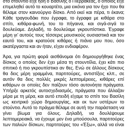
στο στούντιο είχε ήδη ο Βασίλης ο Πιερρακέας, ο οποίος είχε
επιμεληθεί αυτό το κουαρτέτο, μια εικόνα για τον ήχο που θα
θέλαμε στον καινούργιο δίσκο. Από εκεί και πέρα, τι έκανα;
Κάθε τραγουδάκι που έγραφα, το έγραφα με κιθάρα στο
σπίτι, κιθάρα-φωνή, του το πήγαινα, και σιγά-σιγά το
δουλεύαμε. Δηλαδή, το δουλεύαμε γκρουπίστικα. Έγραφε
μέρη γι’ αυτούς τους τέσσερις μουσικούς ουσιαστικά και τον
εαυτό του, και κρατούσε κιθάρες ή πιάνα μου που, όσο
ακατέργαστα και αν ήταν, είχαν ενδιαφέρον.
Άρα, για πρώτη φορά αισθάνομαι ότι δημιουργήθηκε ένας
δίσκος ο οποίος δεν έχει μέσα τη στουντιΐλα, έχει κάτι πιο
σπιτικό ή πιο γκρουπίστικο αν θες. Ενώ σε άλλους δίσκους
θα δεις μέρη γραμμένα, παρτιτούρες, αντιστίξεις κλπ., σε
αυτόν θα δεις πολλές μικρές λεπτομέρειες, κιθάρες επί
κιθάρων οι οποίες δεν παίζουν τόσο αυτονόητα πράγματα.
Υπήρξε αρκετός αυτοσχεδιασμός, πράγματα που άλλαζαν
μέρα με τη μέρα, και αυτό επειδή είχαμε το σπίτι του Βασίλη
ως κεντρικό χώρο δημιουργίας, και εκ των υστέρων το
στούντιο. Αυτό το πράγμα θέλαμε σε αυτή την παράσταση να
γίνει βίωμα για όλους. Δηλαδή, να δουλέψουμε
λεπτομερειακά, να έχουμε μεν ένα μπούσουλα, παρτιτούρες
των παλιών δίσκων, παρτιτούρες του «Έξω», αλλά να είναι