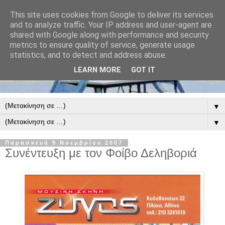
This site uses cookies from Google to deliver its services
and to analyze traffic. Your IP address and user-agent are
shared with Google along with performance and security
metrics to ensure quality of service, generate usage
statistics, and to detect and address abuse.
LEARN MORE
GOT IT
▼
▼
Παρασκευή 9 Νοεμβρίου 2007
Συνέντευξη με τον Φοίβο Δεληβοριά