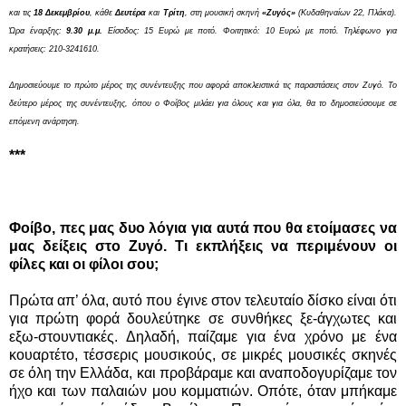
και τις
18 Δεκεμβρίου
, κάθε
Δευτέρα
και
Τρίτη
, στη μουσική σκηνή
«Ζυγός»
(Κυδαθηναίων 22, Πλάκα).
Ώρα έναρξης:
9.30 μ.μ.
Είσοδος: 15 Ευρώ με ποτό. Φοιτητικό: 10 Ευρώ με ποτό. Τηλέφωνο για
κρατήσεις: 210-3241610.
Δημοσιεύουμε το πρώτο μέρος της συνέντευξης που αφορά αποκλειστικά τις παραστάσεις στον Ζυγό. Το
δεύτερο μέρος της συνέντευξης, όπου ο Φοίβος μιλάει για όλους και για όλα, θα το δημοσιεύσουμε σε
επόμενη ανάρτηση.
***
Φοίβο, πες μας δυο λόγια για αυτά που θα ετοίμασες να
μας δείξεις στο Ζυγό. Τι εκπλήξεις να περιμένουν οι
φίλες και οι φίλοι σου;
Πρώτα απ’ όλα, αυτό που έγινε στον τελευταίο δίσκο είναι ότι
για πρώτη φορά δουλεύτηκε σε συνθήκες ξε-άγχωτες και
εξω-στουντιακές. Δηλαδή, παίζαμε για ένα χρόνο με ένα
κουαρτέτο, τέσσερις μουσικούς, σε μικρές μουσικές σκηνές
σε όλη την Ελλάδα, και προβάραμε και αναποδογυρίζαμε τον
ήχο και των παλαιών μου κομματιών. Οπότε, όταν μπήκαμε