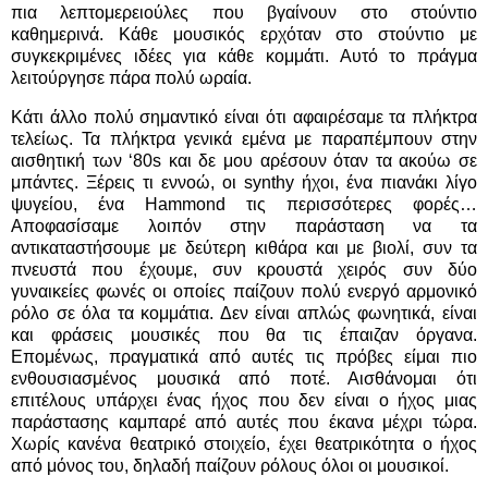
πια λεπτομερειούλες που βγαίνουν στο στούντιο
καθημερινά. Κάθε μουσικός ερχόταν στο στούντιο με
συγκεκριμένες ιδέες για κάθε κομμάτι. Αυτό το πράγμα
λειτούργησε πάρα πολύ ωραία.
Κάτι άλλο πολύ σημαντικό είναι ότι αφαιρέσαμε τα πλήκτρα
τελείως. Τα πλήκτρα γενικά εμένα με παραπέμπουν στην
αισθητική των ‘80s και δε μου αρέσουν όταν τα ακούω σε
μπάντες. Ξέρεις τι εννοώ, οι synthy ήχοι, ένα πιανάκι λίγο
ψυγείου, ένα Hammond τις περισσότερες φορές…
Αποφασίσαμε λοιπόν στην παράσταση να τα
αντικαταστήσουμε με δεύτερη κιθάρα και με βιολί, συν τα
πνευστά που έχουμε, συν κρουστά χειρός συν δύο
γυναικείες φωνές οι οποίες παίζουν πολύ ενεργό αρμονικό
ρόλο σε όλα τα κομμάτια. Δεν είναι απλώς φωνητικά, είναι
και φράσεις μουσικές που θα τις έπαιζαν όργανα.
Επομένως, πραγματικά από αυτές τις πρόβες είμαι πιο
ενθουσιασμένος μουσικά από ποτέ. Αισθάνομαι ότι
επιτέλους υπάρχει ένας ήχος που δεν είναι ο ήχος μιας
παράστασης καμπαρέ από αυτές που έκανα μέχρι τώρα.
Χωρίς κανένα θεατρικό στοιχείο, έχει θεατρικότητα ο ήχος
από μόνος του, δηλαδή παίζουν ρόλους όλοι οι μουσικοί.