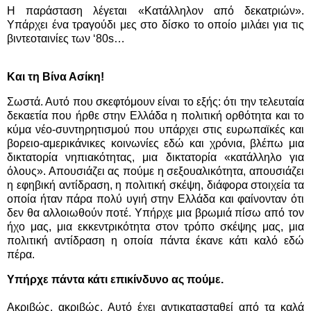
Η παράσταση λέγεται «Κατάλληλον από δεκατριών».
Υπάρχει ένα τραγούδι μες στο δίσκο το οποίο μιλάει για τις
βιντεοταινίες των ‘80s…
Και τη Βίνα Ασίκη!
Σωστά. Αυτό που σκεφτόμουν είναι το εξής: ότι την τελευταία
δεκαετία που ήρθε στην Ελλάδα η πολιτική ορθότητα και το
κύμα νέο-συντηρητισμού που υπάρχει στις ευρωπαϊκές και
βορειο-αμερικάνικες κοινωνίες εδώ και χρόνια, βλέπω μια
δικτατορία νηπιακότητας, μια δικτατορία «κατάλληλο για
όλους». Απουσιάζει ας πούμε η σεξουαλικότητα, απουσιάζει
η εφηβική αντίδραση, η πολιτική σκέψη, διάφορα στοιχεία τα
οποία ήταν πάρα πολύ υγιή στην Ελλάδα και φαίνονταν ότι
δεν θα αλλοιωθούν ποτέ. Υπήρχε μια βρωμιά πίσω από τον
ήχο μας, μια εκκεντρικότητα στον τρόπο σκέψης μας, μια
πολιτική αντίδραση η οποία πάντα έκανε κάτι καλό εδώ
πέρα.
Υπήρχε πάντα κάτι επικίνδυνο ας πούμε.
Ακριβώς, ακριβώς. Αυτό έχει αντικατασταθεί από τα καλά