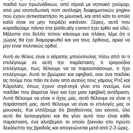
παιδιά των πρωϊνάδικων, από σίριαλ με νηπιακό χιούμορ,
από μια ισοπεδωτική ποπ αντίληψη διαφημιστικών jingles
που έχουν αντικαταστήσει τη μουσική, και από κάτι το οποίο
καλό είναι να μην πειράζει κανέναν. Ξέρεις, αυτό που
κοροϊδεύαμε πάντα στο politically correct έχει έρθει και εδώ.
Μάλιστα στο δελτίο τύπου κάνουμε και πλάκα, λέμε ότι ο
χώρος θα έχει διαμορφωθεί και για τους όρθιους, αρκεί να
μην είναι πολιτικώς ορθοί.
Αυτό αν θέλεις είναι ο αόρατος μπούσουλας πίσω από το τι
επιλέγουμε σε αυτή την παράσταση, τι τραγούδια
επιλέγουμε, πως θέλουμε να τα παρουσιάσουμε, τι ήχο
επιλέγουμε. Αυτό το βρώμικο και εφηβικό, σαν ένα παιδάκι
ας πούμε που πάει σε έναν από αυτούς τους γάμους Ριτζ και
Κάρολαϊν, όπως έχουν σιγά-σιγά γίνει στο πνεύμα, ένα
παιδάκι που βαριέται λίγο και έχει μιαν εφηβική αντίδραση.
Αυτό θέλουμε να είναι ο ήχος μας, αυτό θέλουμε να είναι η
παράστασή μας, αυτό θέλουμε να είναι οι επιλογές μας οι
μουσικές. Και ελπίζουμε ότι βοηθούντος του κοινού, όλο
αυτό θα λειτουργήσει και θα γίνει αυτό που είναι κάθε
παράσταση, ένα αλισβερίσι το οποίο ξεκινάει στο πρώτο
δεκάλεπτο της βραδιάς και απογειώνεται μετά από 2-3 ώρες.