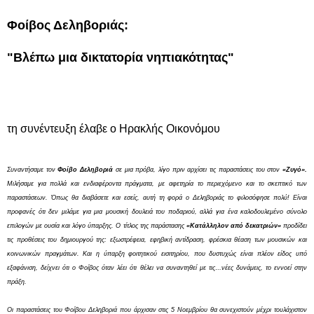
Φοίβος Δεληβοριάς:
"Βλέπω μια δικτατορία νηπιακότητας"
τη συνέντευξη έλαβε ο Ηρακλής Οικονόμου
Συναντήσαμε τον
Φοίβο Δεληβοριά
σε μια πρόβα, λίγο πριν αρχίσει τις παραστάσεις του στον
«Ζυγό».
Μιλήσαμε για πολλά και ενδιαφέροντα πράγματα, με αφετηρία το περιεχόμενο και το σκεπτικό των
παραστάσεων. Όπως θα διαβάσετε και εσείς, αυτή τη φορά ο Δεληβοριάς το φιλοσόφησε πολύ! Είναι
προφανές ότι δεν μιλάμε για μια μουσική δουλειά του ποδαριού, αλλά για ένα καλοδουλεμένο σύνολο
επιλογών με ουσία και λόγο ύπαρξης. Ο τίτλος της παράστασης
«Κατάλληλον από δεκατριών»
προδίδει
τις προθέσεις του δημιουργού της: εξωστρέφεια, εφηβική αντίδραση, φρέσκια θέαση των μουσικών και
κοινωνικών πραγμάτων. Και η ύπαρξη φοιτητικού εισιτηρίου, που δυστυχώς είναι πλέον είδος υπό
εξαφάνιση, δείχνει ότι ο Φοίβος όταν λέει ότι θέλει να συναντηθεί με τις…νέες δυνάμεις, το εννοεί στην
πράξη.
Οι παραστάσεις του Φοίβου Δεληβοριά που άρχισαν στις 5 Νοεμβρίου θα συνεχιστούν μέχρι τουλάχιστον