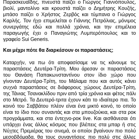
Παρασκευαΐδης, πνευστά παίζει ο Γιώργος Γιαννόπουλος,
βιολί, μαντολίνο και κρουστά παίζει ο Δημήτρης Κουζής,
μπάσο παίζει ο Χρήστος Ζερβός και τύμπανα ο Γιώργος
Καρλής. Τον ήχο επιμελείται ο Γιάννης Πετρόλιας, μόνιμος
συνεργάτης εδώ και πολλά χρόνια, και την επιμέλεια
παραγωγής έχει ο Παναγιώτης Λυμπερόπουλος και το
γραφείο Sui Generis.
Και μέχρι πότε θα διαρκέσουν οι παραστάσεις;
Καταρχήν, να πω ότι αποφασίσαμε να τις κάνουμε τις
παραστάσεις Δευτέρα-Τρίτη. Μου άρεσαν οι παραστάσεις
του Θανάση Παπακωνσταντίνου στον ίδιο χώρο που
γίνονταν Δευτέρα-Τρίτη, του Μάλαμα που και αυτός κάνει
συχνά παραστάσεις σε διάφορους χώρους Δευτέρα-Τρίτη,
της Τάνιας Τσανακλίδου πριν από τρία χρόνια και φέτος πάλι
στο Μετρό. Τα Δευτερό-τριτα έχουν κάτι το ιδιαίτερο πια. Το
κοινό του Σαββάτου πλέον είναι ένα μικτό κοινό, το οποίο
είναι το ίδιο που συναντάς και στα μπουζούκια, και στα ροκ
προγράμματα, και στα έντεχνο-ροκ live. Και αισθάνεσαι ότι
υπάρχει ένας άλλος κόσμος που βλέπεις στα μπαρ ή στις
Νύχτες Πρεμιέρας του σινεμά, οι οποίοι βγαίνουν πιο πολύ
μεσοβδόμαδα, θα τους συναντήσεις πιο πολύ στις άλλες