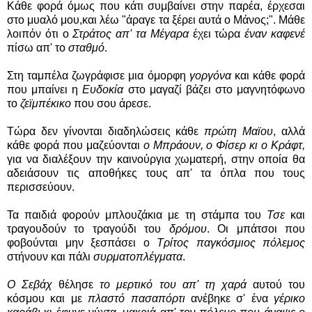
Κάθε φορά όμως που κάτι συμβαίνει στην παρέα, έρχεσαι
στο μυαλό μου,και λέω "άραγε τα ξέρει αυτά ο Μάνος;". Μάθε
λοιπόν ότι ο
Στράτος απ' τα Μέγαρα
έχει τώρα
έναν καφενέ
πίσω απ' το
σταθμό
.
Στη ταμπέλα ζωγράφισε μια όμορφη
γοργόνα
και κάθε φορά
που μπαίνει η
Ευδοκία
στο μαγαζί βάζει στο μαγνητόφωνο
το
ζεϊμπέκικο
που σου άρεσε.
Τώρα δεν γίνονται διαδηλώσεις κάθε
πρώτη Μαϊου
, αλλά
κάθε φορά που μαζεύονται
ο Μπράουν, ο Φίσερ κι ο Κράφτ,
για να διαλέξουν την καινούργια χωματερή, στην οποία θα
αδειάσουν τις αποθήκες τους απ' τα όπλα που τους
περισσεύουν.
Τα παιδιά φορούν μπλουζάκια με τη στάμπα του
Τσε
και
τραγουδούν το τραγούδι του
δρόμου
. Οι μπάτσοι που
φοβούνται μην ξεσπάσει ο
Τρίτος παγκόσμιος πόλεμος
στήνουν και πάλι
συρματοπλέγματα
.
Ο Σεβάχ
θέλησε
το μερτικό του απ' τη χαρά
αυτού του
κόσμου και με
πλαστό πασαπόρτι
ανέβηκε σ' ένα
γέρικο