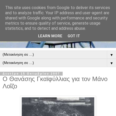
This site uses cookies from Google to deliver its services
and to analyze traffic. Your IP address and user-agent are
shared with Google along with performance and security
metrics to ensure quality of service, generate usage
statistics, and to detect and address abuse.
LEARN MORE
GOT IT
▼
▼
Δευτέρα 15 Οκτωβρίου 2007
Ο Θανάσης Γκαϊφύλλιας για τον Μάνο
Λοΐζο