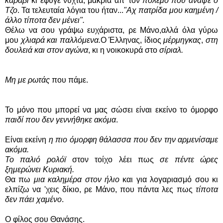
καράβι
κι έφυγε νύχτα, μακριά απ' τον
πόλεμο που άναψε ο
Τζο
. Τα τελευταία λόγια του ήταν...
"Αχ πατρίδα μου καημένη /
άλλο τίποτα δεν μένει".
Θέλω να σου γράψω ευχάριστα, ρε Μάνο,αλλά όλα γύρω
μου
χλιαρά και παλλόμενα.
Ο Έλληνας, ίδιος
μέρμηγκας
,
στη
δουλειά και στον αγώνα
, κι η νοικοκυρά στο
σίριαλ.
Μη με ρωτάς
που πάμε.
Το μόνο που μπορεί να μας σώσει είναι εκείνο το όμορφο
παιδί που δεν γεννήθηκε ακόμα
.
Είναι εκείνη
η πιο όμορφη θάλασσα που δεν την αρμενίσαμε
ακόμα.
Το παλιό ρολόϊ
στον τοίχο λέει πως
σε πέντε ώρες
ξημερώνει Κυριακή.
Θα πω
μια καλημέρα στον ήλιο
και για λογαριασμό σου κι
ελπίζω να 'χεις δίκιο, ρε Μάνο, που πάντα λες πως
τίποτα
δεν πάει χαμένο
.
Ο φίλος σου Θανάσης.