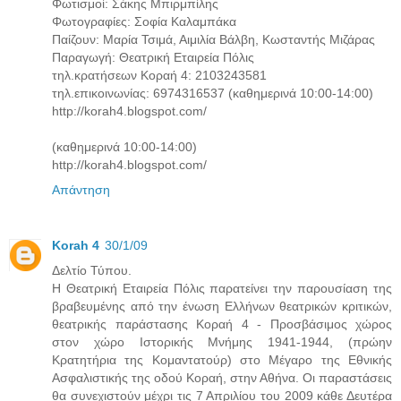
Φωτισμοί: Σάκης Μπιρμπίλης
Φωτογραφίες: Σοφία Καλαμπάκα
Παίζουν: Μαρία Τσιμά, Αιμιλία Βάλβη, Κωσταντής Μιζάρας
Παραγωγή: Θεατρική Εταιρεία Πόλις
τηλ.κρατήσεων Κοραή 4: 2103243581
τηλ.επικοινωνίας: 6974316537 (καθημερινά 10:00-14:00)
http://korah4.blogspot.com/
(καθημερινά 10:00-14:00)
http://korah4.blogspot.com/
Απάντηση
Korah 4
30/1/09
Δελτίο Τύπου.
Η Θεατρική Εταιρεία Πόλις παρατείνει την παρουσίαση της
βραβευμένης από την ένωση Ελλήνων θεατρικών κριτικών,
θεατρικής παράστασης Κοραή 4 - Προσβάσιμος χώρος
στον χώρο Ιστορικής Μνήμης 1941-1944, (πρώην
Κρατητήρια της Κομαντατούρ) στο Μέγαρο της Εθνικής
Ασφαλιστικής της οδού Κοραή, στην Αθήνα. Οι παραστάσεις
θα συνεχιστούν μέχρι τις 7 Απριλίου του 2009 κάθε Δευτέρα