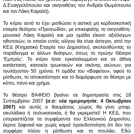
Δ.Ευαγγελόπουλο και σκηνοθέτες τον Ανδρέα Θωμόπουλο
και τον Λάκη Καραλή).
Το κτίριο αυτό το έχει μισθώσει η αστική μη κερδοσκοπική
εταιρία θεάτρου «Προσωδία», με επικεφαλής το σκηνοθέτη-
μουσικό Λάκη Καραλή και μια ομάδα είκοσι αξιόλογων
ηθοποιών, οι οποίοι εντός ολίγου θα είναι άστεγοι, από την
ΚΕΔ (Κτηματική Εταιρία του Δημοσίου), ακολουθώντας το
παράδειγμα κι άλλων θεάτρων, όπως το πρώην Θέατρο
‘Εμπρός’. Το κτίριο ήταν εγκαταλειμμένο και σε άθλια
κατάσταση, κατοικία τρωκτικών και σκόνης αιώνων, για
τουλάχιστον 50 χρόνια. Η ομάδα του «Βαφείου», αφού το
μίσθωσε, το αποκατέστησε και το διαμόρφωσε σε θέατρο με
κόπο, πόνο και χρήμα.
Το θέατρο ΒΑΦΕΙΟ βγαίνει σε δημοπρασία στις 18
Σεπτεμβρίου 2007
(σ.σ: νέα ημερομηνία: 4 Οκτωβρίου
2007)
και αυτός ο θαυμάσιος χώρος θα γίνει μπαρ,
σκυλάδικο ή πολυκατοικία, ή θα γκρεμιστεί! Η ΚΕΔ, που
υπερασπίζεται τα συμφέροντα του Ελληνικού Δημοσίου,
έκρινε ξαφνικά και χωρίς καμιά προειδοποίηση ότι δεν την
συμφέρει πλέον η μίσθωση και το πουλάει. Εδώ