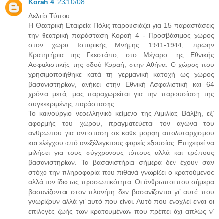
Korah 4
23/10/08
Δελτίο Τύπου
Η Θεατρική Εταιρεία Πόλις παρουσιάζει για 15 παραστάσεις
την θεατρική παράσταση Κοραή 4 - Προσβάσιμος χώρος
στον χώρο Ιστορικής Μνήμης 1941-1944, πρώην
Κρατητήρια της Γκεστάπο, στο Μέγαρο της Εθνικής
Ασφαλιστικής της οδού Κοραή, στην Αθήνα. Ο χώρος που
χρησιμοποιήθηκε κατά τη γερμανική κατοχή ως χώρος
βασανιστηρίων, ανήκει στην Εθνική Ασφαλιστική και 64
χρόνια μετά, μας παραχωρείται για την παρουσίαση της
συγκεκριμένης παράστασης.
Το καινούργιο νεοελληνικό κείμενο της Αιμιλίας Βάλβη, εξ’
αφορμής του χώρου, πραγματεύεται τον αγώνα του
ανθρώπου για αντίσταση σε κάθε μορφή απολυταρχισμού
και ελέγχου από ανεξέλεγκτους φορείς εξουσίας. Επιχειρεί να
μιλήσει για τους σύγχρονους τόπους αλλά και τρόπους
βασανιστηρίων. Τα βασανιστήρια σήμερα δεν έχουν σαν
στόχο την πληροφορία που πιθανά γνωρίζει ο κρατούμενος
αλλά τον ίδιο ως προσωπικότητα. Οι άνθρωποι που σήμερα
βασανίζονται στον πλανήτη δεν βασανίζονται γι’ αυτά που
γνωρίζουν αλλά γι’ αυτό που είναι. Αυτό που ενοχλεί είναι οι
επιλογές ζωής των κρατουμένων που πρέπει όχι απλώς ν’