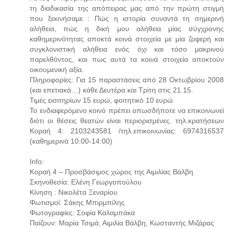
τη διαδικασία της απόπειρας μας από την πρώτη στιγμή
που ξεκινήσαμε : Πώς η ιστορία συναντά τη σημερινή
αλήθεια, πώς η δική μου αλήθεια μίας σύγχρονης
καθημερινότητας αποκτά κοινά στοιχεία με μία ζοφερή και
συγκλονιστική αλήθεια ενός όχι και τόσο μακρινού
παρελθόντος, και πως αυτά τα κοινά στοιχεία αποκτούν
οικουμενική αξία.
Πληροφορίες: Για 15 παραστάσεις από 28 Οκτωβρίου 2008
(και επετιακά…) κάθε Δευτέρα και Τρίτη στις 21.15.
Τιμές εισιτηρίων 15 ευρώ, φοιτητικό 10 ευρώ
Το ενδιαφερόμενο κοινό πρέπει οπωσδήποτε να επικοινωνεί
διότι οι θέσεις θεατών είναι περιορισμένες. τηλ.κρατήσεων
Κοραή 4: 2103243581 /τηλ.επικοινωνίας: 6974316537
(καθημερινά 10:00-14:00)
Info:
Κοραή 4 – Προσβάσιμος χώρος της Αιμιλίας Βάλβη
Σκηνοθεσία: Ελένη Γεωργοπούλου
Κίνηση : Νικολέτα Ξεναρίου
Φωτισμοί: Σάκης Μπιρμπίλης
Φωτογραφίες: Σοφία Καλαμπάκα
Παίζουν: Μαρία Τσιμά, Αιμιλία Βάλβη, Κωσταντής Μιζάρας