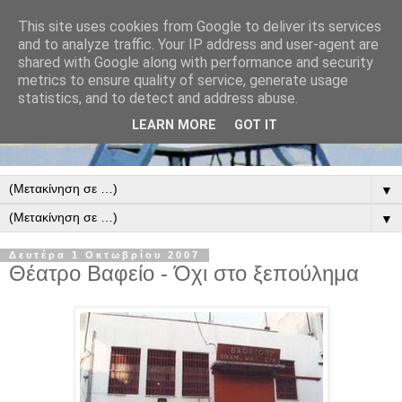
This site uses cookies from Google to deliver its services
and to analyze traffic. Your IP address and user-agent are
shared with Google along with performance and security
metrics to ensure quality of service, generate usage
statistics, and to detect and address abuse.
LEARN MORE
GOT IT
▼
▼
Δευτέρα 1 Οκτωβρίου 2007
Θέατρο Βαφείο - Όχι στο ξεπούλημα