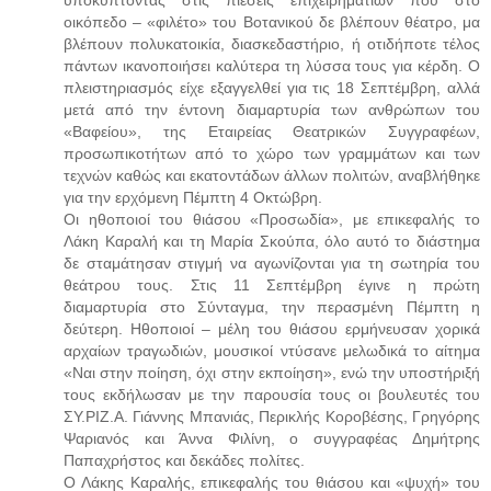
οικόπεδο – «φιλέτο» του Βοτανικού δε βλέπουν θέατρο, μα
βλέπουν πολυκατοικία, διασκεδαστήριο, ή οτιδήποτε τέλος
πάντων ικανοποιήσει καλύτερα τη λύσσα τους για κέρδη. Ο
πλειστηριασμός είχε εξαγγελθεί για τις 18 Σεπτέμβρη, αλλά
μετά από την έντονη διαμαρτυρία των ανθρώπων του
«Βαφείου», της Εταιρείας Θεατρικών Συγγραφέων,
προσωπικοτήτων από το χώρο των γραμμάτων και των
τεχνών καθώς και εκατοντάδων άλλων πολιτών, αναβλήθηκε
για την ερχόμενη Πέμπτη 4 Οκτώβρη.
Οι ηθοποιοί του θιάσου «Προσωδία», με επικεφαλής το
Λάκη Καραλή και τη Μαρία Σκούπα, όλο αυτό το διάστημα
δε σταμάτησαν στιγμή να αγωνίζονται για τη σωτηρία του
θεάτρου τους. Στις 11 Σεπτέμβρη έγινε η πρώτη
διαμαρτυρία στο Σύνταγμα, την περασμένη Πέμπτη η
δεύτερη. Ηθοποιοί – μέλη του θιάσου ερμήνευσαν χορικά
αρχαίων τραγωδιών, μουσικοί ντύσανε μελωδικά το αίτημα
«Ναι στην ποίηση, όχι στην εκποίηση», ενώ την υποστήριξή
τους εκδήλωσαν με την παρουσία τους οι βουλευτές του
ΣΥ.ΡΙΖ.Α. Γιάννης Μπανιάς, Περικλής Κοροβέσης, Γρηγόρης
Ψαριανός και Άννα Φιλίνη, ο συγγραφέας Δημήτρης
Παπαχρήστος και δεκάδες πολίτες.
Ο Λάκης Καραλής, επικεφαλής του θιάσου και «ψυχή» του