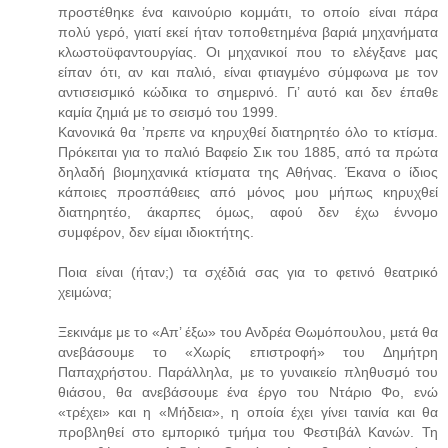
προστέθηκε ένα καινούριο κομμάτι, το οποίο είναι πάρα
πολύ γερό, γιατί εκεί ήταν τοποθετημένα βαριά μηχανήματα
κλωστοϋφαντουργίας. Οι μηχανικοί που το ελέγξανε μας
είπαν ότι, αν και παλιό, είναι φτιαγμένο σύμφωνα με τον
αντισεισμικό κώδικα το σημερινό. Γι’ αυτό και δεν έπαθε
καμία ζημιά με το σεισμό του 1999.
Κανονικά θα ’πρεπε να κηρυχθεί διατηρητέο όλο το κτίσμα.
Πρόκειται για το παλιό Βαφείο Σικ του 1885, από τα πρώτα
δηλαδή βιομηχανικά κτίσματα της Αθήνας. Έκανα ο ίδιος
κάποιες προσπάθειες από μόνος μου μήπως κηρυχθεί
διατηρητέο, άκαρπες όμως, αφού δεν έχω έννομο
συμφέρον, δεν είμαι ιδιοκτήτης.
Ποια είναι (ήταν;) τα σχέδιά σας για το φετινό θεατρικό
χειμώνα;
Ξεκινάμε με το «Απ’ έξω» του Ανδρέα Θωμόπουλου, μετά θα
ανεβάσουμε το «Χωρίς επιστροφή» του Δημήτρη
Παπαχρήστου. Παράλληλα, με το γυναικείο πληθυσμό του
θιάσου, θα ανεβάσουμε ένα έργο του Ντάριο Φο, ενώ
«τρέχει» και η «Μήδεια», η οποία έχει γίνει ταινία και θα
προβληθεί στο εμπορικό τμήμα του Φεστιβάλ Κανών. Τη