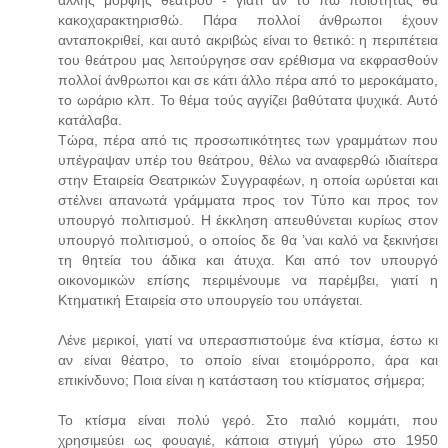
κακοχαρακτηρισθώ. Πάρα πολλοί άνθρωποι έχουν
ανταποκριθεί, και αυτό ακριβώς είναι το θετικό: η περιπέτεια
του θεάτρου μας λειτούργησε σαν ερέθισμα να εκφρασθούν
πολλοί άνθρωποι και σε κάτι άλλο πέρα από το μεροκάματο,
το ωράριο κλπ. Το θέμα τούς αγγίζει βαθύτατα ψυχικά. Αυτό
κατάλαβα.
Τώρα, πέρα από τις προσωπικότητες των γραμμάτων που
υπέγραψαν υπέρ του θεάτρου, θέλω να αναφερθώ ιδιαίτερα
στην Εταιρεία Θεατρικών Συγγραφέων, η οποία ωρύεται και
στέλνει απανωτά γράμματα προς τον Τύπο και προς τον
υπουργό πολιτισμού. Η έκκληση απευθύνεται κυρίως στον
υπουργό πολιτισμού, ο οποίος δε θα ’ναι καλό να ξεκινήσει
τη θητεία του άδικα και άτυχα. Και από τον υπουργό
οικονομικών επίσης περιμένουμε να παρέμβει, γιατί η
Κτηματική Εταιρεία στο υπουργείο του υπάγεται.
Λένε μερικοί, γιατί να υπερασπιστούμε ένα κτίσμα, έστω κι
αν είναι θέατρο, το οποίο είναι ετοιμόρροπο, άρα και
επικίνδυνο; Ποια είναι η κατάσταση του κτίσματος σήμερα;
Το κτίσμα είναι πολύ γερό. Στο παλιό κομμάτι, που
χρησιμεύει ως φουαγιέ, κάποια στιγμή γύρω στο 1950