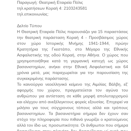
Παραγωγή: Θεατρική Εταιρεία Πόλις
τηλ.κρατήσεων Κοραή 4: 2103243581
τηλ.επικοινωνίας:
Δελτίο Τύπου
Η Θεατρική Εταιρεία Πόλις παρουσιάζει για 15 παραστάσεις
την θεατρική παράσταση Κοραή 4 - Προσβάσιμος χώρος
στον χώρο Ιστορικής Μνήμης 1941-1944, πρώην
Κρατητήρια της Γκεστάπο, στο Μέγαρο της Εθνικής
Ασφαλιστικής της οδού Κοραή, στην Αθήνα. Ο χώρος που
χρησιμοποιήθηκε κατά τη γερμανική κατοχή ως χώρος
βασανιστηρίων, ανήκει στην Εθνική Ασφαλιστική και 64
χρόνια μετά, μας παραχωρείται για την παρουσίαση της
συγκεκριμένης παράστασης.
Το καινούργιο νεοελληνικό κείμενο της Αιμιλίας Βάλβη, εξ’
αφορμής του χώρου, πραγματεύεται τον αγώνα του
ανθρώπου για αντίσταση σε κάθε μορφή απολυταρχισμού
και ελέγχου από ανεξέλεγκτους φορείς εξουσίας. Επιχειρεί να
μιλήσει για τους σύγχρονους τόπους αλλά και τρόπους
βασανιστηρίων. Τα βασανιστήρια σήμερα δεν έχουν σαν
στόχο την πληροφορία που πιθανά γνωρίζει ο κρατούμενος
αλλά τον ίδιο ως προσωπικότητα. Οι άνθρωποι που σήμερα
βασανίζονται στον πλανήτη δεν βασανίζονται γι’ αυτά που