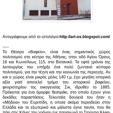
Αντιγράφουμε από το ιστολόγιο:
http://art-os.blogspot.com/
-----
Το Θέατρο «Βαφείο», είναι ένας σημαντικός χώρος
πολιτισμού στο κέντρο της Αθήνας, στην οδό Αγίου Όρους
16 και Κωνσ/λεως 115, στο Βοτανικό. Τα εφτά χρόνια της
λειτουργίας του υπήρξε ένα πολύ ζωντανό κύτταρο
πολιτισμού, για την τέχνη και την κοινωνία της περιοχής. Αν
και ο χώρος είναι μικρός μόλις 140 τ.μ, έχει μεγάλη ιστορική
αξία γιατί αποτελεί τμήμα του ιστορικού βαφείου,
φινιριστηρίου της οικογενείας Σικ, ιδρυθέν το 1885.
Πρόκειται για ένα όμορφο θεατράκι, στο οποίο έχουν γίνει
δεκάδες παραστάσεις. Τελευταία δουλειά του ήταν η
«Μήδεια» του Ευριπίδη, η οποία ακόμα περιοδεύει στην
Ελλάδα και το εξωτερικό και μάλιστα έγινε ταινία, που θα
πάει στις Κάνες του χρόνου (με παραγωγό το Στούντιο Άλφα-