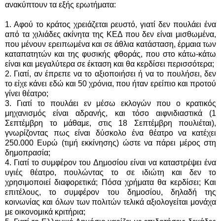
ανακύπτουν τα εξής ερωτήματα:
1. Αφού το κράτος χρειάζεται ρευστό, γιατί δεν πουλάει ένα
από τα χιλιάδες ακίνητα της ΚΕΔ που δεν είναι μισθωμένα,
που μένουν ερειπωμένα και σε άθλια κατάσταση, έρμαια των
καταπατητών και της φυσικής φθοράς, που στο κάτω-κάτω
είναι και μεγαλύτερα σε έκταση και θα κερδίσει περισσότερα;
2. Γιατί, αν έπρεπε να το αξιοποιήσει ή να το πουλήσει, δεν
το είχε κάνει εδώ και 50 χρόνια, που ήταν ερείπιο και προτού
γίνει θέατρο;
3. Γιατί το πουλάει εν μέσω εκλογών που ο κρατικός
μηχανισμός είναι αδρανής, και τόσο αιφνιδιαστικά (1
Σεπτέμβρη το μάθαμε, στις 18 Σεπτέμβρη πουλιέται),
γνωρίζοντας πως είναι δύσκολο ένα θέατρο να κατέχει
250.000 Ευρώ (τιμή εκκίνησης) ώστε να πάρει μέρος στη
δημοπρασία;
4. Γιατί το συμφέρον του Δημοσίου είναι να καταστρέψει ένα
υγιές θέατρο, πουλώντας το σε ιδιώτη και δεν το
χρησιμοποιεί διαφορετικά; Πόσα χρήματα θα κερδίσει; Και
επιτέλους, το συμφέρον του δημοσίου, δηλαδή της
κοινωνίας και όλων των πολιτών τελικά αξιολογείται μονάχα
με οικονομικά κριτήρια;