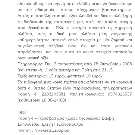
εξακολουθούμε να μην είμαστε ελεύθεροι και να διαιωνίζουμε
με την αδιαφορία, τόπους σύγχρονων βασανιστηρίων.
Αυτός ο προβληματισμός εξακολουθεί να διέπει ολόκληρη
τη διαδικασία της απόπειρας μας από την πρώτη στιγμή
που ξεκινήσαμε : Πώς η ιστορία συναντά τη σημερινή
αλήθεια, πώς η δική μου αλήθεια μίας σύγχρονης
καθημερινότητας αποκτά κοινά στοιχεία με μία ζοφερή και
συγκλονιστική αλήθεια ενός όχι και τόσο μακρινού
παρελθόντος, και πως αυτά τα κοινά στοιχεία αποκτούν
οικουμενική αξία.
Πληροφορίες: Για 15 παραστάσεις από 28 Οκτωβρίου 2008
(και επετιακά…) κάθε Δευτέρα και Τρίτη στις 21.15.
Τιμές εισιτηρίων 15 ευρώ, φοιτητικό 10 ευρώ
Το ενδιαφερόμενο κοινό πρέπει οπωσδήποτε να επικοινωνεί
διότι οι θέσεις θεατών είναι περιορισμένες. τηλ.κρατήσεων
Κοραή 4: 2103243581 /τηλ.επικοινωνίας: 6974316537
(καθημερινά 10:00-14:00)
Info:
Κοραή 4 – Προσβάσιμος χώρος της Αιμιλίας Βάλβη
Σκηνοθεσία: Ελένη Γεωργοπούλου
Κίνηση : Νικολέτα Ξεναρίου