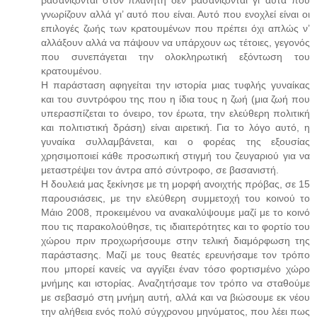
γνωρίζουν αλλά γι’ αυτό που είναι. Αυτό που ενοχλεί είναι οι
επιλογές ζωής των κρατουμένων που πρέπει όχι απλώς ν’
αλλάξουν αλλά να πάψουν να υπάρχουν ως τέτοιες, γεγονός
που συνεπάγεται την ολοκληρωτική εξόντωση του
κρατουμένου.
Η παράσταση αφηγείται την ιστορία μιας τυφλής γυναίκας
και του συντρόφου της που η ίδια τους η ζωή (μια ζωή που
υπερασπίζεται το όνειρο, τον έρωτα, την ελεύθερη πολιτική
και πολιτιστική δράση) είναι αιρετική. Για το λόγο αυτό, η
γυναίκα συλλαμβάνεται, και ο φορέας της εξουσίας
χρησιμοποιεί κάθε προσωπική στιγμή του ζευγαριού για να
μεταστρέψει τον άντρα από σύντροφο, σε βασανιστή.
Η δουλειά μας ξεκίνησε με τη μορφή ανοιχτής πρόβας, σε 15
παρουσιάσεις, με την ελεύθερη συμμετοχή του κοινού το
Μάιο 2008, προκειμένου να ανακαλύψουμε μαζί με το κοινό
που τις παρακολούθησε, τις ιδιαιτερότητες και το φορτίο του
χώρου πριν προχωρήσουμε στην τελική διαμόρφωση της
παράστασης. Μαζί με τους θεατές ερευνήσαμε τον τρόπο
που μπορεί κανείς να αγγίξει έναν τόσο φορτισμένο χώρο
μνήμης και ιστορίας. Αναζητήσαμε τον τρόπο να σταθούμε
με σεβασμό στη μνήμη αυτή, αλλά και να βιώσουμε εκ νέου
την αλήθεια ενός πολύ σύγχρονου μηνύματος, που λέει πως