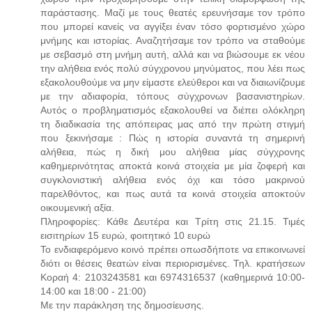
παράστασης. Μαζί με τους θεατές ερευνήσαμε τον τρόπο
που μπορεί κανείς να αγγίξει έναν τόσο φορτισμένο χώρο
μνήμης και ιστορίας. Αναζητήσαμε τον τρόπο να σταθούμε
με σεβασμό στη μνήμη αυτή, αλλά και να βιώσουμε εκ νέου
την αλήθεια ενός πολύ σύγχρονου μηνύματος, που λέει πως
εξακολουθούμε να μην είμαστε ελεύθεροι και να διαιωνίζουμε
με την αδιαφορία, τόπους σύγχρονων βασανιστηρίων.
Αυτός ο προβληματισμός εξακολουθεί να διέπει ολόκληρη
τη διαδικασία της απόπειρας μας από την πρώτη στιγμή
που ξεκινήσαμε : Πώς η ιστορία συναντά τη σημερινή
αλήθεια, πώς η δική μου αλήθεια μίας σύγχρονης
καθημερινότητας αποκτά κοινά στοιχεία με μία ζοφερή και
συγκλονιστική αλήθεια ενός όχι και τόσο μακρινού
παρελθόντος, και πως αυτά τα κοινά στοιχεία αποκτούν
οικουμενική αξία.
Πληροφορίες: Κάθε Δευτέρα και Τρίτη στις 21.15. Τιμές
εισιτηρίων 15 ευρώ, φοιτητικό 10 ευρώ
Το ενδιαφερόμενο κοινό πρέπει οπωσδήποτε να επικοινωνεί
διότι οι θέσεις θεατών είναι περιορισμένες. Τηλ. κρατήσεων
Κοραή 4: 2103243581 και 6974316537 (καθημερινά 10:00-
14:00 και 18:00 - 21:00)
Με την παράκληση της δημοσίευσης.