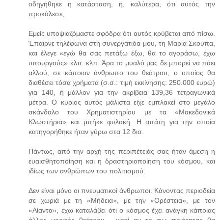
οδηγήθηκε η κατάσταση, ή, καλύτερα, ότι αυτός την
προκάλεσε;
Εμείς υποψιαζόμαστε σφόδρα ότι αυτός κρύβεται από πίσω.
Έπαιρνε τηλέφωνα στη συνεργάτιδα μου, τη Μαρία Σκούπα,
και έλεγε «εγώ θα σας πετάξω έξω, θα το αγοράσω, έχω
υπουργούς» κλπ. κλπ. Άρα το μυαλό μας δε μπορεί να πάει
αλλού, σε κάποιον άνθρωπο του θεάτρου, ο οποίος θα
διαθέσει τόσα χρήματα (σ.σ.: τιμή εκκίνησης: 250.000 ευρώ)
για 140, ή μάλλον για την ακρίβεια 139,36 τετραγωνικά
μέτρα. Ο κύριος αυτός μάλιστα είχε εμπλακεί στο μεγάλο
σκάνδαλο του Χρηματιστηρίου με τα «Μακεδονικά
Κλωστήρια» και μπήκε φυλακή. Η απάτη για την οποία
κατηγορήθηκε ήταν γύρω στα 12 δισ.
Πάντως, από την αρχή της περιπέτειάς σας ήταν άμεση η
ευαισθητοποίηση και η δραστηριοποίηση του κόσμου, και
ιδίως των ανθρώπων του πολιτισμού.
Δεν είναι μόνο οι πνευματικοί άνθρωποι. Κάνοντας περιοδεία
σε χωριά με τη «Μήδεια», με την «Ορέστεια», με τον
«Αίαντα», έχω καταλάβει ότι ο κόσμος έχει ανάγκη κάποιας
άλλης μορφής θεάτρου - γιατί αν το πω ποιότητας θα