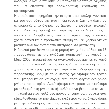
αλλάξουν αλλά να πάψουν να υπάρχουν ως τέτοιες, γεγονός
που συνεπάγεται την ολοκληρωτική εξόντωση του
κρατουμένου.
Η παράσταση αφηγείται την ιστορία μιας τυφλής γυναίκας
και του συντρόφου της που η ίδια τους η ζωή (μια ζωή που
υπερασπίζεται το όνειρο, τον έρωτα, την ελεύθερη πολιτική
και πολιτιστική δράση) είναι αιρετική. Για το λόγο αυτό, η
γυναίκα συλλαμβάνεται, και ο φορέας της εξουσίας
χρησιμοποιεί κάθε προσωπική στιγμή του ζευγαριού για να
μεταστρέψει τον άντρα από σύντροφο, σε βασανιστή.
Η δουλειά μας ξεκίνησε με τη μορφή ανοιχτής πρόβας, σε 15
παρουσιάσεις, με την ελεύθερη συμμετοχή του κοινού το
Μάιο 2008, προκειμένου να ανακαλύψουμε μαζί με το κοινό
που τις παρακολούθησε, τις ιδιαιτερότητες και το φορτίο του
χώρου πριν προχωρήσουμε στην τελική διαμόρφωση της
παράστασης. Μαζί με τους θεατές ερευνήσαμε τον τρόπο
που μπορεί κανείς να αγγίξει έναν τόσο φορτισμένο χώρο
μνήμης και ιστορίας. Αναζητήσαμε τον τρόπο να σταθούμε
με σεβασμό στη μνήμη αυτή, αλλά και να βιώσουμε εκ νέου
την αλήθεια ενός πολύ σύγχρονου μηνύματος, που λέει πως
εξακολουθούμε να μην είμαστε ελεύθεροι και να διαιωνίζουμε
με την αδιαφορία, τόπους σύγχρονων βασανιστηρίων.
Αυτός ο προβληματισμός εξακολουθεί να διέπει ολόκληρη