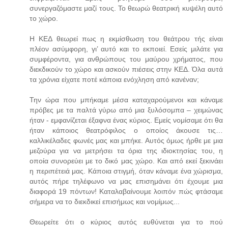
συνεργαζόμαστε μαζί τους. Το θεωρώ θεατρική κυψέλη αυτό
το χώρο.
Η ΚΕΔ θεωρεί πως η εκμίσθωση του θεάτρου τής είναι
πλέον ασύμφορη, γι’ αυτό και το εκποιεί. Εσείς μιλάτε για
συμφέροντα, για ανθρώπους του μαύρου χρήματος, που
διεκδικούν το χώρο και ασκούν πιέσεις στην ΚΕΔ. Όλα αυτά
τα χρόνια είχατε ποτέ κάποια ενόχληση από κανέναν;
Την ώρα που μπήκαμε μέσα καταχαρούμενοι και κάναμε
πρόβες με τα παλτά γύρω από μια ξυλόσομπα – χειμώνας
ήταν - εμφανίζεται έξαφνα ένας κύριος. Εμείς νομίσαμε ότι θα
ήταν κάποιος θεατρόφιλος ο οποίος άκουσε τις…
καλλικέλαδες φωνές μας και μπήκε. Αυτός όμως ήρθε με μια
μεζούρα για να μετρήσει τα όρια της ιδιοκτησίας του, η
οποία συνορεύει με το δικό μας χώρο. Και από εκεί ξεκινάει
η περιπέτειά μας. Κάποια στιγμή, όταν κάναμε ένα χώρισμα,
αυτός πήρε τηλέφωνο να μας επισημάνει ότι έχουμε μια
διαφορά 19 πόντων! Καταλαβαίνουμε λοιπόν πώς φτάσαμε
σήμερα να το διεκδικεί επισήμως και νομίμως...
Θεωρείτε ότι ο κύριος αυτός ευθύνεται για το πού