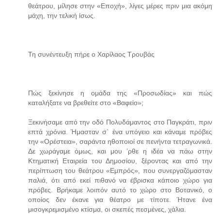
θεάτρου, μίλησε στην «Εποχή», λίγες μέρες πριν μια ακόμη
μάχη, την τελική ίσως.
Τη συνέντευξη πήρε ο Χαρίλαος Τρουβάς
Πώς ξεκίνησε η ομάδα της «Προσωδίας» και πώς
καταλήξατε να βρεθείτε στο «Βαφείο»;
Ξεκινήσαμε από την οδό Πολυδάμαντος στο Παγκράτι, πριν
επτά χρόνια. Ήμασταν σ` ένα υπόγειο και κάναμε πρόβες
την «Ορέστεια», σαράντα ηθοποιοί σε πενήντα τετραγωνικά.
Δε χωράγαμε όμως, και μου ’ρθε η ιδέα να πάω στην
Κτηματική Εταιρεία του Δημοσίου, ξέροντας και από την
περίπτωση του θεάτρου «Εμπρός», που συνεργαζόμασταν
παλιά, ότι από εκεί πιθανό να έβρισκα κάποιο χώρο για
πρόβες. Βρήκαμε λοιπόν αυτό το χώρο στο Βοτανικό, ο
οποίος δεν έκανε για θέατρο με τίποτε. Ήτανε ένα
μισογκρεμισμένο κτίσμα, οι σκεπές πεσμένες, χάλια.