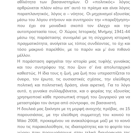
αθλιότητα των βασανιστηρίων. Ο «πολιτικός» λόγος
αρθρώνεται πλέον κάτω απ’ αυτό το πρίσμα και είναι λόγος
παραπλανητικός, λόγος α – νόητος. Οι μηχανισμοί εξουσίας
μέσω του λόγου στήνουν και συντηρούν την «παρεξήγηση»
που έχει σα μοναδικό σκοπό τον έλεγχο και την
αυτοπροστασία τους. Ο Χώρος Ιστορικής Μνήμης 1941-44
μέσω της παράστασης συνομιλεί με τη σύγχρονη ιστορική
πραγματικότητα, ανοίγεται ως τόπος συνδέοντας, το όχι και
τόσο μακρινό παρελθόν, με το παρόν και μ’ ένα πιθανό
μέλλον.
Η παράσταση αφηγείται την ιστορία μιας τυφλής γυναίκας
και του συντρόφου της που ζουν σ’ ένα απολυταρχικό
καθεστώς. Η ίδια τους η ζωή, μια ζωή που υπερασπίζεται το
όνειρο, τον έρωτα, τις ουσιαστικές σχέσεις, την ελεύθερη
πολιτική και πολιτιστική δράση, είναι αιρετική. Για το λόγο
αυτό, η γυναίκα συλλαμβάνεται, και ο φορέας της εξουσίας
χρησιμοποιεί κάθε προσωπική στιγμή του ζευγαριού για να
μεταστρέψει τον άντρα από σύντροφο, σε βασανιστή.
Η δουλειά μας ξεκίνησε με τη μορφή ανοιχτής πρόβας, σε 15
παρουσιάσεις, με την ελεύθερη συμμετοχή του κοινού το
Μάιο 2008, προκειμένου να ανακαλύψουμε μαζί με το κοινό
που τις παρακολούθησε, τις ιδιαιτερότητες και το φορτίο του
χώρου πριν προχωρήσουμε στην τελική διαμόρφωση της