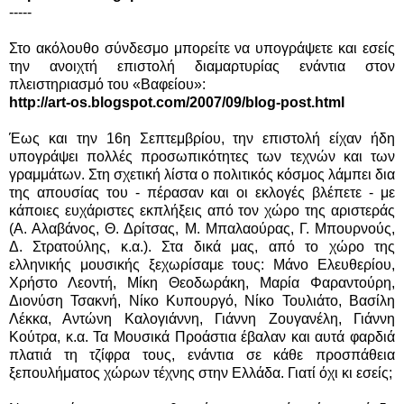
-----
Στο ακόλουθο σύνδεσμο μπορείτε να υπογράψετε και εσείς
την ανοιχτή επιστολή διαμαρτυρίας ενάντια στον
πλειστηριασμό του «Βαφείου»:
http://art-os.blogspot.com/2007/09/blog-post.html
Έως και την 16η Σεπτεμβρίου, την επιστολή είχαν ήδη
υπογράψει πολλές προσωπικότητες των τεχνών και των
γραμμάτων. Στη σχετική λίστα ο πολιτικός κόσμος λάμπει δια
της απουσίας του - πέρασαν και οι εκλογές βλέπετε - με
κάποιες ευχάριστες εκπλήξεις από τον χώρο της αριστεράς
(Α. Αλαβάνος, Θ. Δρίτσας, Μ. Μπαλαούρας, Γ. Μπουρνούς,
Δ. Στρατούλης, κ.α.). Στα δικά μας, από το χώρο της
ελληνικής μουσικής ξεχωρίσαμε τους: Μάνο Ελευθερίου,
Χρήστο Λεοντή, Μίκη Θεοδωράκη, Μαρία Φαραντούρη,
Διονύση Τσακνή, Νίκο Κυπουργό, Νίκο Τουλιάτο, Βασίλη
Λέκκα, Αντώνη Καλογιάννη, Γιάννη Ζουγανέλη, Γιάννη
Κούτρα, κ.α. Τα Μουσικά Προάστια έβαλαν και αυτά φαρδιά
πλατιά τη τζίφρα τους, ενάντια σε κάθε προσπάθεια
ξεπουλήματος χώρων τέχνης στην Ελλάδα. Γιατί όχι κι εσείς;