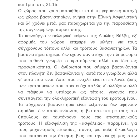
και Τρίτη στις 21:15.
Ο χώρος που χρησιμοποιήθηκε κατά τη γερμανική κατοχή
ως χώρος βασανιστηρίων, ανήκει στην Εθνική Ασφαλιστική
και 64 χρόνια μετά, μας παραχωρείται για την παρουσίαση
της συγκεκριμένης παράστασης.
Το καινούργιο νεοελληνικό κείμενο της Αιμιλίας Βάλβη, εξ’
αφορμής του χώρου, επιχειρεί να μιλήσει για τους
σύγχρονους τόπους αλλά και τρόπους βασανιστηρίων. Τα
βασανιστήρια σήμερα δεν έχουν σαν στόχο την πληροφορία
που πιθανά γνωρίζει ο κρατούμενος αλλά τον ίδιο ως
προσωπικότητα. Οι άνθρωποι που σήμερα βασανίζονται
στον πλανήτη δεν βασανίζονται γι’ αυτά που γνωρίζουν αλλά
γι’ αυτό που είναι. Αυτό που ενοχλεί είναι οι επιλογές ζωής
των κρατουμένων που πρέπει όχι απλώς ν’ αλλάξουν αλλά
να πάψουν να υπάρχουν ως τέτοιες, γεγονός που
συνεπάγεται την ολοκληρωτική εξόντωση του κρατουμένου.
Τα σύγχρονα βασανιστήρια είναι «έξυπνα» δεν αφήνουν
σημάδια, δεν αποδεικνύονται, η βία ασκείται με τους πιο
ύπουλους και ταυτόχρονα τους πιο επιστημονικούς
τρόπους. Η εξασφάλιση της «ασφάλειας» παραμένει, για
τους μηχανισμούς εξουσίας, πάντα, μια καλή δικαιολογία
που επιτρέπει την άσκηση βίας και την ανοχή μας στην