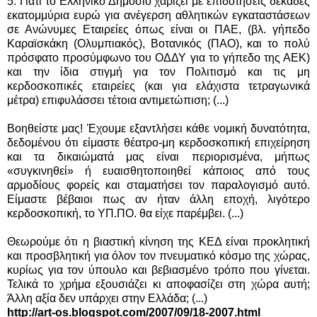
5. Γιατί το Ελληνικό Δημόσιο χαρίζει με επιδοτήσεις δεκάδες
εκατομμύρια ευρώ για ανέγερση αθλητικών εγκαταστάσεων
σε Ανώνυμες Εταιρείες όπως είναι οι ΠΑΕ, (βλ. γήπεδο
Καραϊσκάκη (Ολυμπιακός), Βοτανικός (ΠΑΟ), και το πολύ
πρόσφατο προσύμφωνο του ΟΔΔΥ για το γήπεδο της ΑΕΚ)
και την ίδια στιγμή για τον Πολιτισμό και τις μη
κερδοσκοπικές εταιρείες (και για ελάχιστα τετραγωνικά
μέτρα) επιφυλάσσει τέτοια αντιμετώπιση; (...)
Βοηθείστε μας! Έχουμε εξαντλήσει κάθε νομική δυνατότητα,
δεδομένου ότι είμαστε θέατρο-μη κερδοσκοπική επιχείρηση
και τα δικαιώματά μας είναι περιορισμένα, μήπως
«συγκινηθεί» ή ευαισθητοποιηθεί κάποιος από τους
αρμοδίους φορείς και σταματήσει τον παραλογισμό αυτό.
Είμαστε βέβαιοι πως αν ήταν άλλη εποχή, λιγότερο
κερδοσκοπική, το ΥΠ.ΠΟ. θα είχε παρέμβει. (...)
Θεωρούμε ότι η βιαστική κίνηση της ΚΕΔ είναι προκλητική
και προσβλητική για όλον τον πνευματικό κόσμο της χώρας,
κυρίως για τον ύπουλο και βεβιασμένο τρόπο που γίνεται.
Τελικά το χρήμα εξουσιάζει κι αποφασίζει στη χώρα αυτή;
Άλλη αξία δεν υπάρχει στην Ελλάδα; (...)
http://art-os.blogspot.com/2007/09/18-2007.html