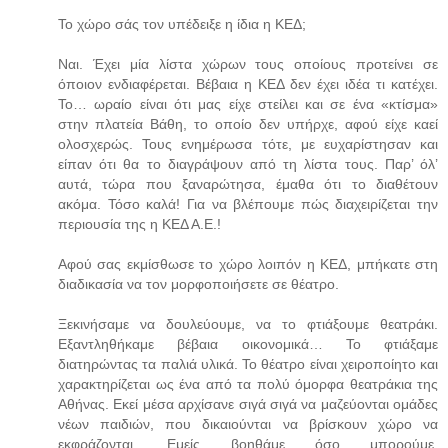
Το χώρο σάς τον υπέδειξε η ίδια η ΚΕΔ;
Ναι. Έχει μία λίστα χώρων τους οποίους προτείνει σε
όποιον ενδιαφέρεται. Βέβαια η ΚΕΔ δεν έχει ιδέα τι κατέχει.
Το… ωραίο είναι ότι μας είχε στείλει και σε ένα «κτίσμα»
στην πλατεία Βάθη, το οποίο δεν υπήρχε, αφού είχε καεί
ολοσχερώς. Τους ενημέρωσα τότε, με ευχαρίστησαν και
είπαν ότι θα το διαγράψουν από τη λίστα τους. Παρ’ όλ’
αυτά, τώρα που ξαναρώτησα, έμαθα ότι το διαθέτουν
ακόμα. Τόσο καλά! Για να βλέπουμε πώς διαχειρίζεται την
περιουσία της η ΚΕΔ Α.Ε.!
Αφού σας εκμίσθωσε το χώρο λοιπόν η ΚΕΔ, μπήκατε στη
διαδικασία να τον μορφοποιήσετε σε θέατρο.
Ξεκινήσαμε να δουλεύουμε, να το φτιάξουμε θεατράκι.
Εξαντληθήκαμε βέβαια οικονομικά… Το φτιάξαμε
διατηρώντας τα παλιά υλικά. Το θέατρο είναι χειροποίητο και
χαρακτηρίζεται ως ένα από τα πολύ όμορφα θεατράκια της
Αθήνας. Εκεί μέσα αρχίσανε σιγά σιγά να μαζεύονται ομάδες
νέων παιδιών, που δικαιούνται να βρίσκουν χώρο να
εκφράζονται. Εμείς βοηθάμε όσο μπορούμε,