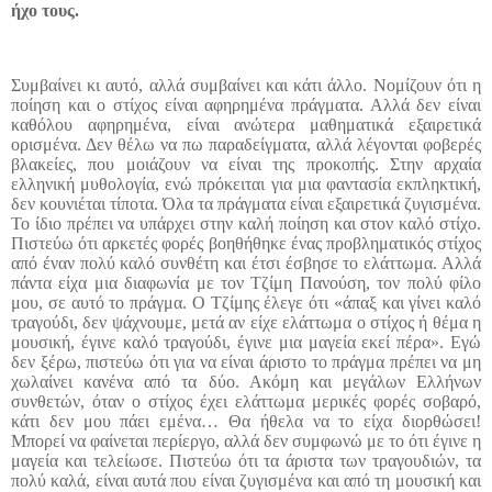
ήχο τους.
Συμβαίνει κι αυτό, αλλά συμβαίνει και κάτι άλλο. Νομίζουν ότι η
ποίηση και ο στίχος είναι αφηρημένα πράγματα. Αλλά δεν είναι
καθόλου αφηρημένα, είναι ανώτερα μαθηματικά εξαιρετικά
ορισμένα. Δεν θέλω να πω παραδείγματα, αλλά λέγονται φοβερές
βλακείες, που μοιάζουν να είναι της προκοπής. Στην αρχαία
ελληνική μυθολογία, ενώ πρόκειται για μια φαντασία εκπληκτική,
δεν κουνιέται τίποτα. Όλα τα πράγματα είναι εξαιρετικά ζυγισμένα.
Το ίδιο πρέπει να υπάρχει στην καλή ποίηση και στον καλό στίχο.
Πιστεύω ότι αρκετές φορές βοηθήθηκε ένας προβληματικός στίχος
από έναν πολύ καλό συνθέτη και έτσι έσβησε το ελάττωμα. Αλλά
πάντα είχα μια διαφωνία με τον Τζίμη Πανούση, τον πολύ φίλο
μου, σε αυτό το πράγμα. Ο Τζίμης έλεγε ότι «άπαξ και γίνει καλό
τραγούδι, δεν ψάχνουμε, μετά αν είχε ελάττωμα ο στίχος ή θέμα η
μουσική, έγινε καλό τραγούδι, έγινε μια μαγεία εκεί πέρα». Εγώ
δεν ξέρω, πιστεύω ότι για να είναι άριστο το πράγμα πρέπει να μη
χωλαίνει κανένα από τα δύο. Ακόμη και μεγάλων Ελλήνων
συνθετών, όταν ο στίχος έχει ελάττωμα μερικές φορές σοβαρό,
κάτι δεν μου πάει εμένα… Θα ήθελα να το είχα διορθώσει!
Μπορεί να φαίνεται περίεργο, αλλά δεν συμφωνώ με το ότι έγινε η
μαγεία και τελείωσε. Πιστεύω ότι τα άριστα των τραγουδιών, τα
πολύ καλά, είναι αυτά που είναι ζυγισμένα και από τη μουσική και