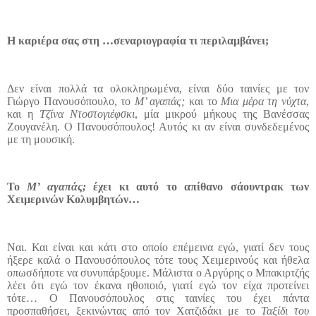
Η καριέρα σας στη …σεναριογραφία τι περιλαμβάνει;
Δεν είναι πολλά τα ολοκληρωμένα, είναι δύο ταινίες με τον
Γιώργο Πανουσόπουλο, το
Μ’ αγαπάς;
και το
Μια μέρα τη νύχτα
,
και η
Τζίνα Ντοστογιέφσκι
, μία μικρού μήκους της Βανέσσας
Ζουγανέλη. Ο Πανουσόπουλος! Αυτός κι αν είναι συνδεδεμένος
με τη μουσική.
Το
Μ’ αγαπάς;
έχει κι αυτό το απίθανο σάουντρακ των
Χειμερινών Κολυμβητών…
Ναι. Και είναι και κάτι στο οποίο επέμεινα εγώ, γιατί δεν τους
ήξερε καλά ο Πανουσόπουλος τότε τους Χειμερινούς και ήθελα
οπωσδήποτε να συνυπάρξουμε. Μάλιστα ο Αργύρης ο Μπακιρτζής
λέει ότι εγώ τον έκανα ηθοποιό, γιατί εγώ τον είχα προτείνει
τότε… Ο Πανουσόπουλος στις ταινίες του έχει πάντα
προσπαθήσει, ξεκινώντας από τον Χατζιδάκι με το
Ταξίδι του