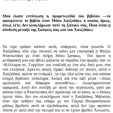
Μου έκανε εντύπωση η προμετωπίδα του βιβλίου —το
αφιερώνετε το βιβλίο στον Μάνο Χατζιδάκι, ο οποίος όμως,
όπως λέτε, δεν ολοκλήρωσε ποτέ τη Σαπφώ σας. Ποια είναι η
σύνδεση μεταξύ της Σαπφώς σας και του Χατζιδάκι;
Τα είχα γράψει κάποτε αυτά, υπάρχουν, είναι γνωστά. Ο
Χατζιδάκις τότε είχε σκεφτεί να κάνει μια επιστροφή η Φλέρυ
Νταντωνάκη με έναν πλήρη δίσκο Σαπφώς.
Του άρεσε η
μετάφρασή μου και ήθελε μάλιστα να πηγαίνει ένα αρχαίο, σαν το
«Κέλλομαι σε, Γογγύλα» του εναλλάξ με ένα νέο, δικό μου, στα
νέα ελληνικά. Αρκετές φορές είχαμε διάλογο επ’ αυτών, αλλά ο
Χατζιδάκις πρώτα τα ετοίμαζε, τα είχε όλα μέσα του, και κάποια
στιγμή βγαίνανε ολόκληρα. Ακόμη και στα ταξί μέσα —όπως
ομολογούν και διάφοροι σκηνοθέτες— ολοκληρώνονταν
πράγματα. Αυτό δεν συνέβη με αυτή την περίπτωση, γιατί για
κάποιο λόγο η Νταντωνάκη δεν προέκυψε να το κάνει, κι ο δίσκος
έμεινε πίσω. Δεν τον ολοκλήρωσε ποτέ ο Χατζιδάκις. Μάλιστα,
όταν είχε πεθάνει πια, είπαμε με τον Γιώργο Θεοφανόπουλο
μήπως βρεθούν αυτά τα σχεδιάσματα, αλλά δεν έχω ακούσει
τίποτα γι’ αυτό από την πλευρά του κι αν έχουν βρεθεί. Άλλωστε,