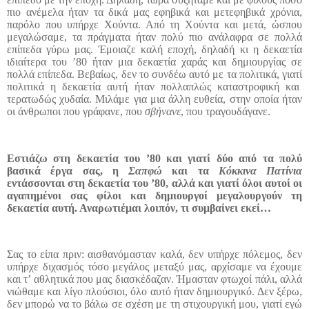
πιο ανέμελα ήταν τα δικά μας εφηβικά και μετεφηβικά χρόνια,
παρόλο που υπήρχε Χούντα. Από τη Χούντα και μετά, ώσπου
μεγαλώσαμε, τα πράγματα ήταν πολύ πιο ανάλαφρα σε πολλά
επίπεδα γύρω μας. Έμοιαζε καλή εποχή, δηλαδή κι η δεκαετία
ιδιαίτερα του ’80 ήταν μια δεκαετία χαράς και δημιουργίας σε
πολλά επίπεδα. Βεβαίως, δεν το συνδέω αυτό με τα πολιτικά, γιατί
πολιτικά η δεκαετία αυτή ήταν πολλαπλώς καταστροφική και
τερατωδώς χυδαία. Μιλάμε για μια άλλη ευθεία, στην οποία ήταν
οι άνθρωποι που γράφανε, που
σβήνανε
, που τραγουδάγανε.
Εστιάζω στη δεκαετία του ’80 και γιατί δύο από τα πολύ
βασικά έργα σας, η
Σαπφώ
και τα
Κόκκινα Πατίνια
εντάσσονται στη δεκαετία του ’80, αλλά και γιατί όλοι αυτοί οι
αγαπημένοι σας φίλοι και δημιουργοί μεγαλουργούν τη
δεκαετία αυτή. Αναρωτιέμαι λοιπόν, τι συμβαίνει εκεί…
Σας το είπα πριν: αισθανόμασταν καλά, δεν υπήρχε πόλεμος, δεν
υπήρχε διχασμός τόσο μεγάλος μεταξύ μας, αρχίσαμε να έχουμε
και τ’ αθλητικά που μας διασκέδαζαν. Ήμασταν φτωχοί πάλι, αλλά
νιώθαμε και λίγο πλούσιοι, όλο αυτό ήταν δημιουργικό. Δεν ξέρω,
δεν μπορώ να το βάλω σε σχέση με τη στιχουργική μου, γιατί εγώ