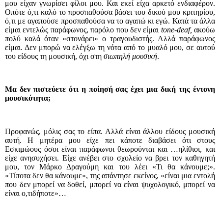
μου είχαν γνωρίσει φίλοι μου. Και εκεί είχα αρκετό ενδιαφέρον.
Οπότε ό,τι καλό το προσπαθούσα βάσει του δικού μου κριτηρίου,
ό,τι με αγαπούσε προσπαθούσα να το αγαπώ κι εγώ. Κατά τα άλλα
είμαι εντελώς παράφωνος, παρόλο που δεν είμαι
tone
-
deaf
,
ακούω
πολύ καλά όταν «στονάρει» ο τραγουδιστής. Αλλά παράφωνος
είμαι. Δεν μπορώ να ελέγξω τη νότα από το μυαλό μου, σε αυτού
του είδους τη μουσική, όχι στη
σιωπηλή μουσική
.
Μα δεν πιστεύετε ότι η ποίησή σας έχει μια δική της έντονη
μουσικότητα;
Προφανώς, μόλις σας το είπα. Αλλά είναι άλλου είδους μουσική
αυτή. Η μητέρα μου είχε πει κάποτε διαβάσει ότι στους
Εσκιμώους όσοι είναι παράφωνοι θεωρούνται και …ηλίθιοι, και
είχε ανησυχήσει. Είχε ανέβει στο σχολείο να βρει τον καθηγητή
μου, τον Μάρκο Δραγούμη και του λέει «Τι θα κάνουμε;».
«Τίποτα δεν θα κάνουμε», της απάντησε εκείνος, «είναι μια εντολή
που δεν μπορεί να δοθεί, μπορεί να είναι ψυχολογικό, μπορεί να
είναι ο,τιδήποτε»…