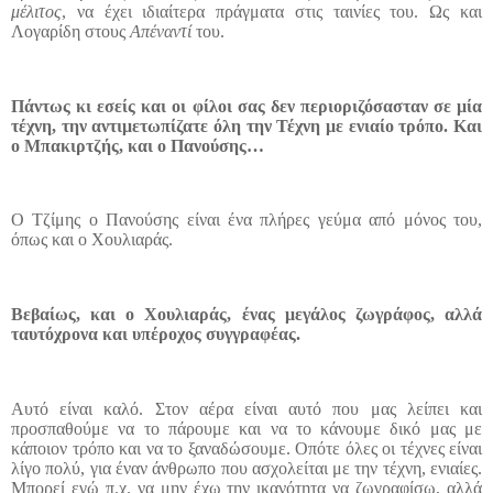
μέλιτος
, να έχει ιδιαίτερα πράγματα στις ταινίες του. Ως και
Λογαρίδη στους
Απέναντί
του.
Πάντως κι εσείς και οι φίλοι σας δεν περιοριζόσασταν σε μία
τέχνη, την αντιμετωπίζατε όλη την Τέχνη με ενιαίο τρόπο. Και
ο Μπακιρτζής, και ο Πανούσης…
Ο Τζίμης ο Πανούσης είναι ένα πλήρες γεύμα από μόνος του,
όπως και ο Χουλιαράς.
Βεβαίως, και ο Χουλιαράς, ένας μεγάλος ζωγράφος, αλλά
ταυτόχρονα και υπέροχος συγγραφέας.
Αυτό είναι καλό. Στον αέρα είναι αυτό που μας λείπει και
προσπαθούμε να το πάρουμε και να το κάνουμε δικό μας με
κάποιον τρόπο και να το ξαναδώσουμε. Οπότε όλες οι τέχνες είναι
λίγο πολύ, για έναν άνθρωπο που ασχολείται με την τέχνη, ενιαίες.
Μπορεί εγώ π.χ. να μην έχω την ικανότητα να ζωγραφίσω, αλλά