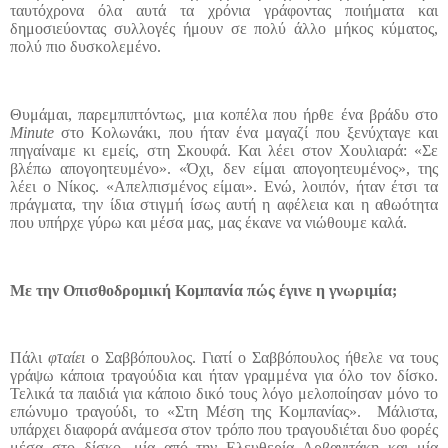
ταυτόχρονα όλα αυτά τα χρόνια γράφοντας ποιήματα και
δημοσιεύοντας συλλογές ήμουν σε πολύ άλλο μήκος κύματος,
πολύ πιο δυσκολεμένο.
Θυμάμαι, παρεμπιπτόντως, μια κοπέλα που ήρθε ένα βράδυ στο
Minute
στο Κολωνάκι, που ήταν ένα μαγαζί που ξενύχταγε και
πηγαίναμε κι εμείς, στη Σκουφά. Και λέει στον Χουλιαρά: «Σε
βλέπω απογοητευμένο». «Όχι, δεν είμαι απογοητευμένος», της
λέει ο Νίκος. «Απελπισμένος είμαι». Ενώ, λοιπόν, ήταν έτσι τα
πράγματα, την ίδια στιγμή ίσως αυτή η αφέλεια και η αθωότητα
που υπήρχε γύρω και μέσα μας, μας έκανε να νιώθουμε καλά.
Με την Οπισθοδρομική Κομπανία πώς έγινε η γνωριμία;
Πάλι
φταίει
ο Σαββόπουλος. Γιατί ο Σαββόπουλος ήθελε να τους
γράψω κάποια τραγούδια και ήταν γραμμένα για όλο τον δίσκο.
Τελικά τα παιδιά για κάποιο δικό τους λόγο μελοποίησαν μόνο το
επώνυμο τραγούδι, το «Στη Μέση της Κομπανίας».
Μάλιστα,
υπάρχει διαφορά ανάμεσα στον τρόπο που τραγουδιέται δυο φορές
μέσα στο δίσκο, μία από την Ελευθερία Αρβανιτάκη και μία