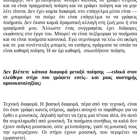
και να είναι πραγματική ποίηση και να γράφει ποίηση και να μην
λέει τίποτα. Δεν έχει καμία διαφορά, στο επάγγελμα μέσα είναι —
αν μπορούμε να πούμε ότι είναι επάγγελμα το να γράφεις
ποιήματα. Δεν έκανα καμιά δραματική αλλαγή στη ζωή μου ή στα
γραψίματά μου. Άλλωστε ένας συγγραφέας έχει διάφορες
εκφάνσεις στο έργο του. Μπορεί να είναι πεζόμορφα τα ποιήματα
και να είναι ποιήματα κανονικά. Εγώ σεμνύομαι να λέω ότι ακόμη
και σε μια συνέντευξη μπορείς να εισάγεις πράγματα τα οποία να
είναι καθαρή ποίηση. Ή αν όχι καθαρή,
οπωσδήποτε ποίηση.
Δεν βλέπετε κάποια διαφορά μεταξύ ποίησης —ειδικά στον
ελεύθερο στίχο που γράφετε εσείς– και μιας αυστηρής
ομοιοκαταληξίας;
Τεχνική διαφορά. Η βασική διαφορά, πέρα από την τεχνική, είναι
ότι όταν γράφει κανείς στίχους, αφήνει ανοιχτό το παράθυρο για να
έρθει ο μουσικός. Δηλαδή πρέπει να έχεις μια τέτοια ιδέα, ότι αυτό
θα συμπληρωθεί από μουσική. Τα ποιήματα συνήθως τα καλά δεν
έχουν ανάγκη μουσικού, ούτε μελοποίησης, γιατί τη μουσική τους
την εμπεριέχουν. Οι στίχοι έχουν μουσική, που περιμένει να
εμφανιστεί.