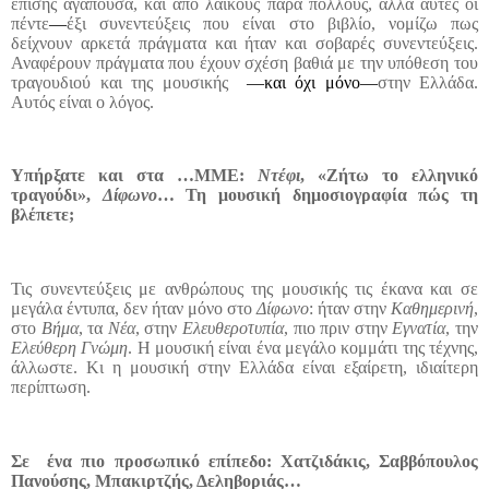
επίσης αγαπούσα, και από λαϊκούς πάρα πολλούς, αλλά αυτές οι
πέντε
—
έξι συνεντεύξεις που είναι στο βιβλίο, νομίζω πως
δείχνουν αρκετά πράγματα και ήταν και σοβαρές συνεντεύξεις.
Αναφέρουν πράγματα που έχουν σχέση βαθιά με την υπόθεση του
τραγουδιού και της μουσικής
—και όχι μόνο—
στην Ελλάδα.
Αυτός είναι ο λόγος.
Υπήρξατε και στα …ΜΜΕ:
Ντέφι
, «Ζήτω το ελληνικό
τραγούδι»,
Δίφωνο
… Τη μουσική δημοσιογραφία πώς τη
βλέπετε;
Τις συνεντεύξεις με ανθρώπους της μουσικής τις έκανα και σε
μεγάλα έντυπα, δεν ήταν μόνο στο
Δίφωνο
: ήταν στην
Καθημερινή
,
στο
Βήμα
, τα
Νέα
, στην
Ελευθεροτυπία
, πιο πριν στην
Εγνατία
, την
Ελεύθερη Γνώμη
. Η μουσική είναι ένα μεγάλο κομμάτι της τέχνης,
άλλωστε. Κι η μουσική στην Ελλάδα είναι εξαίρετη, ιδιαίτερη
περίπτωση.
Σε
ένα πιο προσωπικό επίπεδο: Χατζιδάκις, Σαββόπουλος
Πανούσης, Μπακιρτζής, Δεληβοριάς…