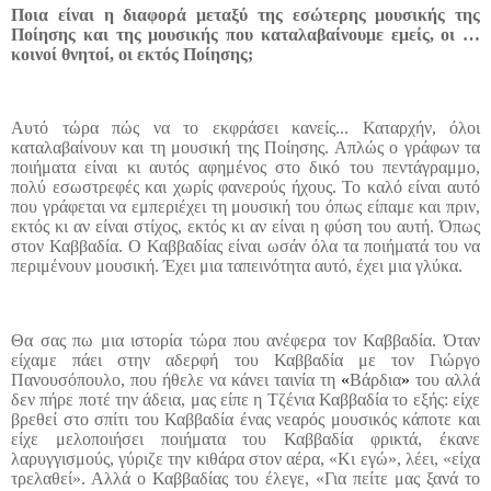
Ποια είναι η διαφορά μεταξύ της εσώτερης μουσικής της
Ποίησης και της μουσικής που καταλαβαίνουμε εμείς, οι …
κοινοί θνητοί, οι εκτός Ποίησης;
Αυτό τώρα πώς να το εκφράσει κανείς... Καταρχήν, όλοι
καταλαβαίνουν και τη μουσική της Ποίησης. Απλώς ο γράφων τα
ποιήματα είναι κι αυτός αφημένος στο δικό του πεντάγραμμο,
πολύ εσωστρεφές και χωρίς φανερούς ήχους. Το καλό είναι αυτό
που γράφεται να εμπεριέχει τη μουσική του όπως είπαμε και πριν,
εκτός κι αν είναι στίχος, εκτός κι αν είναι η φύση του αυτή. Όπως
στον Καββαδία. Ο Καββαδίας είναι ωσάν όλα τα ποιήματά του να
περιμένουν μουσική. Έχει μια ταπεινότητα αυτό, έχει μια γλύκα.
Θα σας πω μια ιστορία τώρα που ανέφερα τον Καββαδία. Όταν
είχαμε πάει στην αδερφή του Καββαδία με τον Γιώργο
Πανουσόπουλο, που ήθελε να κάνει ταινία τη
«
Βάρδια
»
του αλλά
δεν πήρε ποτέ την άδεια, μας είπε η Τζένια Καββαδία το εξής: είχε
βρεθεί στο σπίτι του Καββαδία ένας νεαρός μουσικός κάποτε και
είχε μελοποιήσει ποιήματα του Καββαδία φρικτά, έκανε
λαρυγγισμούς, γύριζε την κιθάρα στον αέρα, «Κι εγώ», λέει, «είχα
τρελαθεί». Αλλά ο Καββαδίας του έλεγε, «Για πείτε μας ξανά το