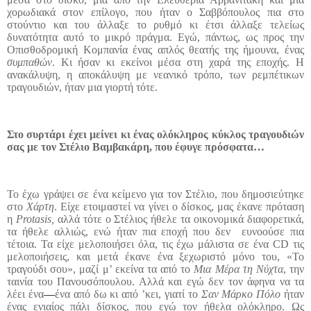
χορωδιακά στον επίλογο, που ήταν ο Σαββόπουλος πια στο
στούντιο και του άλλαξε το ρυθμό κι έτσι άλλαξε τελείως
δυνατότητα αυτό το μικρό πράγμα. Εγώ, πάντως, ως προς την
Οπισθοδρομική Κομπανία ένας απλός θεατής της ήμουνα, ένας
συμπαθών
. Κι ήσαν κι εκείνοι μέσα στη χαρά της εποχής. Η
ανακάλυψη, η αποκάλυψη με νεανικό τρόπο, των ρεμπέτικων
τραγουδιών, ήταν μια γιορτή τότε.
Στο συρτάρι έχει μείνει κι ένας ολόκληρος κύκλος τραγουδιών
σας με τον Στέλιο Βαμβακάρη, που έφυγε πρόσφατα…
Το έχω γράψει σε ένα κείμενο για τον Στέλιο, που δημοσιεύτηκε
στο
Χάρτη
. Είχε ετοιμαστεί να γίνει ο δίσκος, μας έκανε πρόταση
η
Protasis
,
αλλά τότε ο Στέλιος ήθελε τα οικονομικά διαφορετικά,
τα ήθελε αλλιώς, ενώ ήταν πια εποχή που δεν
ευνοούσε πια
τέτοια. Τα είχε μελοποιήσει όλα, τις έχω μάλιστα σε ένα
CD
τις
μελοποιήσεις, και μετά έκανε ένα ξεχωριστό μόνο του, «Το
τραγούδι σου», μαζί μ’ εκείνα τα από το
Μια Μέρα τη Νύχτα
, την
ταινία του Πανουσόπουλου. Αλλά και εγώ δεν τον άφηνα να τα
λέει ένα
—
ένα από δω κι από ’κει, γιατί το
Σαν Μάρκο Πόλο
ήταν
ένας ενιαίος πάλι δίσκος, που εγώ τον ήθελα ολόκληρο. Ως