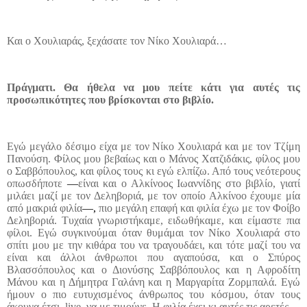
Και ο Χουλιαράς, ξεχάσατε τον Νίκο Χουλιαρά…
Πράγματι. Θα ήθελα να μου πείτε κάτι για αυτές τις
προσωπικότητες που βρίσκονται στο βιβλίο.
Εγώ μεγάλο δέσιμο είχα με τον Νίκο Χουλιαρά και με τον Τζίμη
Πανούση. Φίλος μου βεβαίως και ο Μάνος Χατζιδάκις, φίλος μου
ο Σαββόπουλος, και φίλος τους κι εγώ ελπίζω. Από τους νεότερους
οπωσδήποτε
—
είναι και ο Αλκίνοος Ιωαννίδης στο βιβλίο, γιατί
μιλάει μαζί με τον Δεληβοριά, με τον οποίο Αλκίνοο έχουμε μία
από μακριά φιλία
—,
πιο μεγάλη επαφή και φιλία έχω με τον Φοίβο
Δεληβοριά. Τυχαία γνωριστήκαμε, ειδωθήκαμε, και είμαστε πια
φίλοι. Εγώ συγκινούμαι όταν θυμάμαι τον Νίκο Χουλιαρά στο
σπίτι μου με την κιθάρα του να τραγουδάει, και τότε μαζί του να
είναι και άλλοι άνθρωποι που αγαπούσα, και ο Σπύρος
Βλασσόπουλος και ο Διονύσης Σαββόπουλος και η Αφροδίτη
Μάνου και η Δήμητρα Γαλάνη και η Μαργαρίτα Ζορμπαλά. Εγώ
ήμουν ο πιο ευτυχισμένος άνθρωπος του κόσμου, όταν τους
άκουγα έτσι,
live
, να με τιμούνε. Η φιλία έχει κι αυτές τις αρετές.