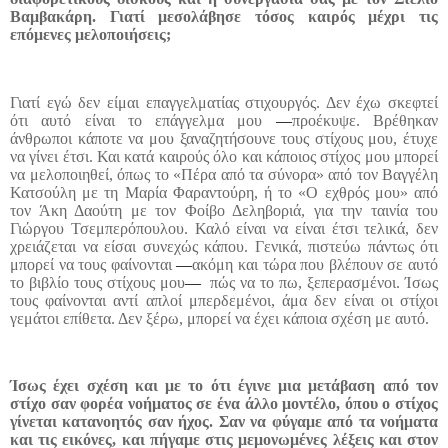
Βαμβακάρη. Γιατί μεσολάβησε τόσος καιρός μέχρι τις
επόμενες μελοποιήσεις;
Γιατί εγώ δεν είμαι επαγγελματίας στιχουργός. Δεν έχω σκεφτεί
ότι αυτό είναι το επάγγελμα μου
—
προέκυψε. Βρέθηκαν
άνθρωποι κάποτε να μου ξαναζητήσουνε τους στίχους μου, έτυχε
να γίνει έτσι. Και κατά καιρούς όλο και κάποιος στίχος μου μπορεί
να μελοποιηθεί, όπως το «Πέρα από τα σύνορα» από τον Βαγγέλη
Κατσούλη με τη Μαρία Φαραντούρη, ή το «Ο εχθρός μου» από
τον Άκη Δαούτη με τον Φοίβο Δεληβοριά, για την ταινία του
Γιώργου Τσεμπερόπουλου. Καλό είναι να είναι έτσι τελικά, δεν
χρειάζεται να είσαι συνεχώς κάπου. Γενικά, πιστεύω πάντως ότι
μπορεί να τους φαίνονται
—
ακόμη και τώρα που βλέπουν σε αυτό
το βιβλίο τους στίχους μου
—
πώς να το πω, ξεπερασμένοι. Ίσως
τους φαίνονται αντί απλοί μπερδεμένοι, άμα δεν είναι οι στίχοι
γεμάτοι επίθετα. Δεν ξέρω, μπορεί να έχει κάποια σχέση με αυτό.
Ίσως έχει σχέση και με το ότι έγινε μια μετάβαση από τον
στίχο σαν φορέα νοήματος σε ένα άλλο μοντέλο, όπου ο στίχος
γίνεται κατανοητός σαν ήχος. Σαν να φύγαμε από τα νοήματα
και τις εικόνες, και πήγαμε στις μεμονωμένες λέξεις και στον