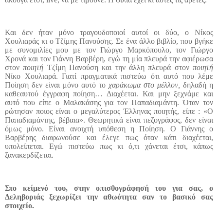
Και δεν ήταν μόνο τραγουδοποιοί αυτοί οι δύο, ο Νίκος
Χουλιαράς κι ο Τζίμης Πανούσης. Σε ένα άλλο βιβλίο, που βγήκε
με συνομιλίες μου με τον Γιώργο Μαρκόπουλο, τον Γιώργο
Χρονά και τον Γιάννη Βαρβέρη, εγώ τη μία πλευρά την αφιέρωσα
στον
ποιητή
Τζίμη Πανούση και την άλλη πλευρά στον
ποιητή
Νίκο Χουλιαρά. Γιατί πραγματικά πιστεύω ότι αυτό που λέμε
Ποίηση δεν είναι μόνο αυτό το
χαράκωμα στο μέλλον,
δηλαδή η
καθεαυτού έγγραφη ποίηση… Διαχέεται. Και μην ξεχνάμε και
αυτό που είπε ο Μαλακάσης για τον Παπαδιαμάντη. Όταν τον
ρώτησαν ποιος είναι ο μεγαλύτερος Έλληνας ποιητής, είπε : «Ο
Παπαδιαμάντης, βέβαια». Θεωρητικά είναι πεζογράφος, δεν είναι
όμως μόνο. Είναι ανοιχτή υπόθεση η Ποίηση. Ο Γιάννης ο
Βαρβέρης διαφωνούσε και έλεγε πως όταν κάτι διαχέεται,
υπολείπεται. Εγώ πιστεύω πως κι ό,τι χάνεται έτσι, κάπως
ξανακερδίζεται.
Στο κείμενό του, στην οπισθογράφησή του για σας, ο
Δεληβοριάς ξεχωρίζει την αθωότητα σαν το βασικό σας
στοιχείο.