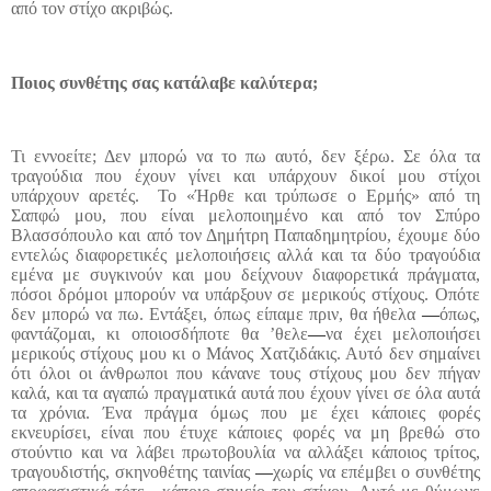
από τον στίχο ακριβώς.
Ποιος συνθέτης σας κατάλαβε καλύτερα;
Τι εννοείτε; Δεν μπορώ να το πω αυτό, δεν ξέρω. Σε όλα τα
τραγούδια που έχουν γίνει και υπάρχουν δικοί μου στίχοι
υπάρχουν αρετές.
Το «Ήρθε και τρύπωσε ο Ερμής» από τη
Σαπφώ μου, που είναι μελοποιημένο και από τον Σπύρο
Βλασσόπουλο και από τον Δημήτρη Παπαδημητρίου, έχουμε δύο
εντελώς διαφορετικές μελοποιήσεις αλλά και τα δύο τραγούδια
εμένα με συγκινούν και μου δείχνουν διαφορετικά πράγματα,
πόσοι δρόμοι μπορούν να υπάρξουν σε μερικούς στίχους. Οπότε
δεν μπορώ να πω. Εντάξει, όπως είπαμε πριν, θα ήθελα
—
όπως,
φαντάζομαι, κι οποιοσδήποτε θα ’θελε
—
να έχει μελοποιήσει
μερικούς στίχους μου κι ο Μάνος Χατζιδάκις. Αυτό δεν σημαίνει
ότι όλοι οι άνθρωποι που κάνανε τους στίχους μου δεν πήγαν
καλά, και τα αγαπώ πραγματικά αυτά που έχουν γίνει σε όλα αυτά
τα χρόνια. Ένα πράγμα όμως που με έχει κάποιες φορές
εκνευρίσει, είναι που έτυχε κάποιες φορές να μη βρεθώ στο
στούντιο και να λάβει πρωτοβουλία να αλλάξει κάποιος τρίτος,
τραγουδιστής, σκηνοθέτης ταινίας
—
χωρίς να επέμβει ο συνθέτης