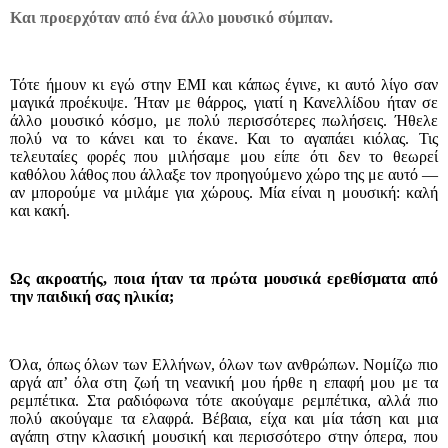
Και προερχόταν από ένα άλλο μουσικό σύμπαν.
Τότε ήμουν κι εγώ στην ΕΜΙ και κάπως έγινε, κι αυτό λίγο σαν
μαγικά προέκυψε. Ήταν με θάρρος, γιατί η Κανελλίδου ήταν σε
άλλο μουσικό κόσμο, με πολύ περισσότερες πωλήσεις. Ήθελε
πολύ να το κάνει και το έκανε. Και το αγαπάει κιόλας. Τις
τελευταίες φορές που μιλήσαμε μου είπε ότι δεν το θεωρεί
καθόλου λάθος που άλλαξε τον προηγούμενο χώρο της με αυτό —
αν μπορούμε να μιλάμε για χώρους. Μία είναι η μουσική: καλή
και κακή.
Ως ακροατής, ποια ήταν τα πρώτα μουσικά ερεθίσματα από
την παιδική σας ηλικία;
Όλα, όπως όλων των Ελλήνων, όλων των ανθρώπων. Νομίζω πιο
αργά απ’ όλα στη ζωή τη νεανική μου ήρθε η επαφή μου με τα
ρεμπέτικα. Στα ραδιόφωνα τότε ακούγαμε ρεμπέτικα, αλλά πιο
πολύ ακούγαμε τα ελαφρά. Βέβαια, είχα και μία τάση και μια
αγάπη στην κλασική μουσική και περισσότερο στην όπερα, που