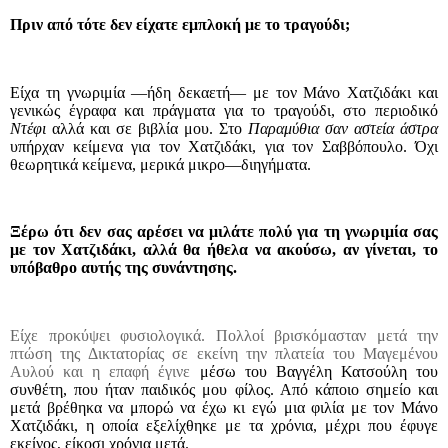
Πριν από τότε δεν είχατε εμπλοκή με το τραγούδι;
Είχα τη γνωριμία —ήδη δεκαετή— με τον Μάνο Χατζιδάκι και
γενικώς έγραφα και πράγματα για το τραγούδι, στο περιοδικό
Ντέφι
αλλά και σε βιβλία μου. Στο
Παραμύθια σαν αστεία άστρα
υπήρχαν κείμενα για τον Χατζιδάκι, για τον Σαββόπουλο. Όχι
θεωρητικά κείμενα, μερικά μικρο—διηγήματα.
Ξέρω ότι δεν σας αρέσει να μιλάτε πολύ για τη γνωριμία σας
με τον Χατζιδάκι, αλλά θα ήθελα να ακούσω, αν γίνεται, το
υπόβαθρο αυτής της συνάντησης.
Είχε προκύψει φυσιολογικά. Πολλοί βρισκόμασταν μετά την
πτώση της Δικτατορίας σε εκείνη την πλατεία του Μαγεμένου
Αυλού και η επαφή έγινε
μέσω του Βαγγέλη Κατσούλη του
συνθέτη, που ήταν παιδικός μου φίλος. Από κάποιο σημείο και
μετά βρέθηκα να μπορώ να έχω κι εγώ μια φιλία με τον Μάνο
Χατζιδάκι, η οποία εξελίχθηκε με τα χρόνια, μέχρι που έφυγε
εκείνος, είκοσι χρόνια μετά.