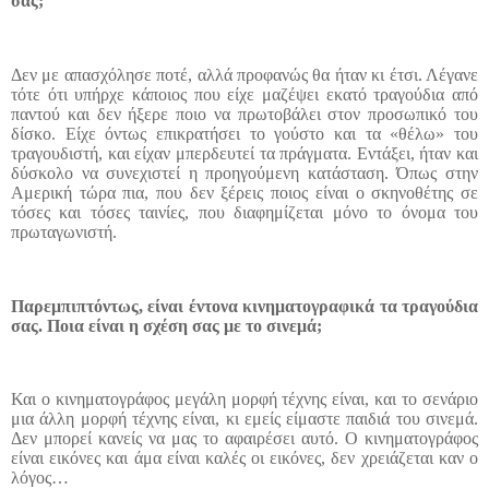
σας;
Δεν με απασχόλησε ποτέ, αλλά προφανώς θα ήταν κι έτσι. Λέγανε
τότε ότι υπήρχε κάποιος που είχε μαζέψει εκατό τραγούδια από
παντού και δεν ήξερε ποιο να πρωτοβάλει στον προσωπικό του
δίσκο. Είχε όντως επικρατήσει το γούστο και τα «θέλω» του
τραγουδιστή, και είχαν μπερδευτεί τα πράγματα. Εντάξει, ήταν και
δύσκολο να συνεχιστεί η προηγούμενη κατάσταση. Όπως στην
Αμερική τώρα πια, που δεν ξέρεις ποιος είναι ο σκηνοθέτης σε
τόσες και τόσες ταινίες, που διαφημίζεται μόνο το όνομα του
πρωταγωνιστή.
Παρεμπιπτόντως, είναι έντονα κινηματογραφικά τα τραγούδια
σας. Ποια είναι η σχέση σας με το σινεμά;
Και ο κινηματογράφος μεγάλη μορφή τέχνης είναι, και το σενάριο
μια άλλη μορφή τέχνης είναι, κι εμείς είμαστε παιδιά του σινεμά.
Δεν μπορεί κανείς να μας το αφαιρέσει αυτό. Ο κινηματογράφος
είναι εικόνες και άμα είναι καλές οι εικόνες, δεν χρειάζεται καν ο
λόγος…