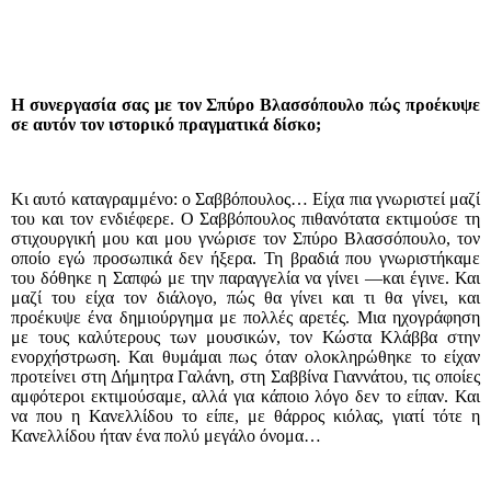
Η συνεργασία σας με τον Σπύρο Βλασσόπουλο πώς προέκυψε
σε αυτόν τον ιστορικό πραγματικά δίσκο;
Κι αυτό καταγραμμένο: ο Σαββόπουλος… Είχα πια γνωριστεί μαζί
του και τον ενδιέφερε. Ο Σαββόπουλος πιθανότατα εκτιμούσε τη
στιχουργική μου και μου γνώρισε τον Σπύρο Βλασσόπουλο, τον
οποίο εγώ προσωπικά δεν ήξερα. Τη βραδιά που γνωριστήκαμε
του δόθηκε η Σαπφώ με την παραγγελία να γίνει —και έγινε. Και
μαζί του είχα τον διάλογο, πώς θα γίνει και τι θα γίνει, και
προέκυψε ένα δημιούργημα με πολλές αρετές. Μια ηχογράφηση
με τους καλύτερους των μουσικών, τον Κώστα Κλάββα στην
ενορχήστρωση. Και θυμάμαι πως όταν ολοκληρώθηκε το είχαν
προτείνει στη Δήμητρα Γαλάνη, στη Σαββίνα Γιαννάτου, τις οποίες
αμφότεροι εκτιμούσαμε, αλλά για κάποιο λόγο δεν το είπαν. Και
να που η Κανελλίδου το είπε, με θάρρος κιόλας, γιατί τότε η
Κανελλίδου ήταν ένα πολύ μεγάλο όνομα…