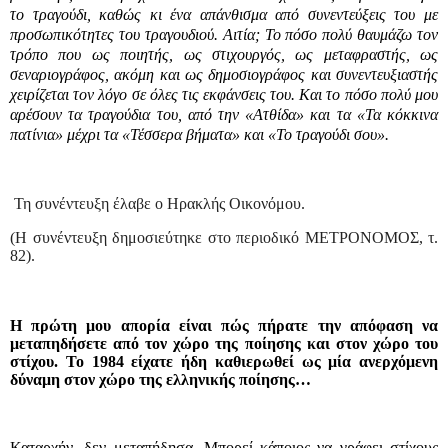
το τραγούδι, καθώς κι ένα απάνθισμα από συνεντεύξεις του με
προσωπικότητες του τραγουδιού. Αιτία; Το πόσο πολύ θαυμάζω τον
τρόπο που ως ποιητής, ως στιχουργός, ως μεταφραστής, ως
σεναριογράφος, ακόμη και ως δημοσιογράφος και συνεντευξιαστής
χειρίζεται τον λόγο σε όλες τις εκφάνσεις του. Και το πόσο πολύ μου
αρέσουν τα τραγούδια του, από την «Ατθίδα» και τα «Τα κόκκινα
πατίνια» μέχρι τα «Τέσσερα βήματα» και «Το τραγούδι σου».
Τη συνέντευξη έλαβε ο Ηρακλής Οικονόμου.
(Η συνέντευξη δημοσιεύτηκε στο περιοδικό ΜΕΤΡΟΝΟΜΟΣ, τ.
82).
Η πρώτη μου απορία είναι πώς πήρατε την απόφαση να
μεταπηδήσετε από τον χώρο της ποίησης και στον χώρο του
στίχου. Το 1984 είχατε ήδη καθιερωθεί ως μία ανερχόμενη
δύναμη στον χώρο της ελληνικής ποίησης…
Καταρχήν, δεν μεταπήδησα. Μπορεί κάποιος να γράφει στίχους