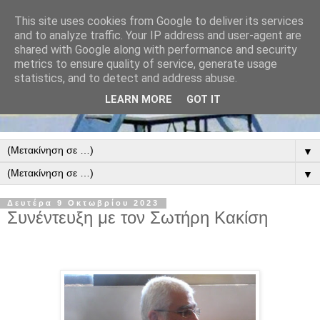
This site uses cookies from Google to deliver its services
and to analyze traffic. Your IP address and user-agent are
shared with Google along with performance and security
metrics to ensure quality of service, generate usage
statistics, and to detect and address abuse.
LEARN MORE
GOT IT
▼
▼
Δευτέρα 9 Οκτωβρίου 2023
Συνέντευξη με τον Σωτήρη Κακίση