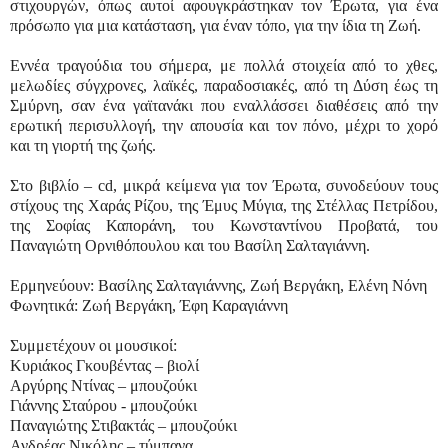
στιχουργών, όπως αυτοί αφουγκράστηκαν τον Έρωτα, για ένα
πρόσωπο για μια κατάσταση, για έναν τόπο, για την ίδια τη Ζωή.
Εννέα τραγούδια του σήμερα, με πολλά στοιχεία από το χθες,
μελωδίες σύγχρονες, λαϊκές, παραδοσιακές, από τη Δύση έως τη
Σμύρνη, σαν ένα γαϊτανάκι που εναλλάσσει διαθέσεις από την
ερωτική περισυλλογή, την απουσία και τον πόνο, μέχρι το χορό
και τη γιορτή της ζωής.
Στο βιβλίο –
cd
, μικρά κείμενα για τον Έρωτα, συνοδεύουν τους
στίχους της Χαράς Ρίζου, της Έμυς Μύγια, της Στέλλας Πετρίδου,
της Σοφίας Καποράνη, του Κωνσταντίνου Προβατά, του
Παναγιώτη Ορνιθόπουλου και του Βασίλη Σαλταγιάννη.
Ερμηνεύουν: Βασίλης Σαλταγιάννης, Ζωή Βεργάκη, Ελένη Νόνη
Φωνητικά: Ζωή Βεργάκη, Έφη Καραγιάννη
Συμμετέχουν οι μουσικοί:
Κυριάκος Γκουβέντας – βιολί
Αργύρης Ντίνας – μπουζούκι
Γιάννης Σταύρου - μπουζούκι
Παναγιώτης Στιβακτάς – μπουζούκι
Ανδρέας Νικόλης – τύμπανα