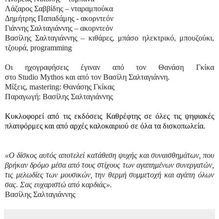
Λάζαρος Σαββίδης – νταραμπούκα
Δημήτρης Παπαδάμης - ακορντεόν
Γιάννης Σαλταγιάννης – ακορντεόν
Βασίλης Σαλταγιάννης – κιθάρες, μπάσο ηλεκτρικό, μπουζούκι,
τζουρά,
programming
Οι ηχογραφήσεις έγιναν από τον Θανάση Γκίκα
στο
Studio
Mythos
και από τον Βασίλη Σαλταγιάννη.
Μίξεις,
mastering
: Θανάσης Γκίκας
Παραγωγή: Βασίλης Σαλταγιάννης
Κυκλοφορεί από τις εκδόσεις Καθρέφτης σε όλες τις ψηφιακές
πλατφόρμες και από αρχές καλοκαιριού σε όλα τα δισκοπωλεία.
«Ο δίσκος αυτός αποτελεί κατάθεση ψυχής και συναισθημάτων, που
βρήκαν δρόμο μέσα από τους στίχους των αγαπημένων συνεργατών,
τις μελωδίες των μουσικών, την θερμή συμμετοχή και αγάπη όλων
σας. Σας ευχαριστώ από καρδιάς».
Βασίλης Σαλταγιάννης