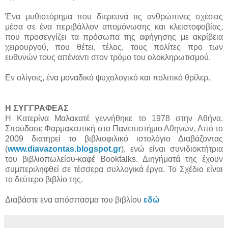
Ένα μυθιστόρημα που διερευνά τις ανθρώπινες σχέσεις
μέσα σε ένα περιβάλλον απομόνωσης και κλειστοφοβίας,
που προσεγγίζει τα πρόσωπα της αφήγησης με ακρίβεια
χειρουργού, που θέτει, τέλος, τους πολίτες προ των
ευθυνών τους απέναντι στον τρόμο του ολοκληρωτισμού.
Εν ολίγοις, ένα μοναδικό ψυχολογικό και πολιτικό θρίλερ.
Η ΣΥΓΓΡΑΦΕΑΣ
Η Κατερίνα Μαλακατέ γεννήθηκε το 1978 στην Αθήνα.
Σπούδασε Φαρμακευτική στο Πανεπιστήμιο Αθηνών. Από το
2009 διατηρεί το βιβλιοφιλικό ιστολόγιο Διαβάζοντας
(
www.
diavazontas
.
blogspot
.gr
), ενώ είναι συνιδιοκτήτρια
του βιβλιοπωλείου-καφέ Booktalks. Διηγήματά της έχουν
συμπεριληφθεί σε τέσσερα συλλογικά έργα. Το Σχέδιο είναι
το δεύτερο βιβλίο της.
Διαβάστε ενα απόσπασμα του βιβλίου
εδώ