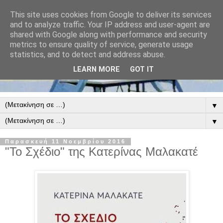
This site uses cookies from Google to deliver its services
and to analyze traffic. Your IP address and user-agent are
shared with Google along with performance and security
metrics to ensure quality of service, generate usage
statistics, and to detect and address abuse.
LEARN MORE
GOT IT
▼
▼
Παρασκευή 11 Νοεμβρίου 2016
"Το Σχέδιο" της Κατερίνας Μαλακατέ