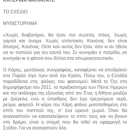
ΚΑΤΕΡΙΝΑ ΜΑΛΑΚΑΤΕ
ΤΟ ΣΧΕΔΙΟ
ΜΥΘΙΣΤΟΡΗΜΑ
«Χωρίς διαβατήριο, θα ήταν πιο σωστός τίτλος. Χωρίς
χαρτιά και όνομα. Χωρίς υπόσταση. Κανένας δεν είναι
άπατρις. Κανένας. Ούτε καν αυτός δεν ήταν, όσο κι αν ήθελε
να το πιστεύει για τον εαυτό του. Σε κυνηγάει η πατρίδα, σε
κυνηγάει κι η φάτσα σου δίπλα στα οπωροκηπευτικά».
Ο Χάρης, μεσήλικας συγγραφέας, καταφέρνει να αποδράσει
στο Παρίσι λίγο πριν από την Κρίση. Πίσω του, η Ελλάδα
παραδίδεται στις φλόγες του φασισμού. Μετά το Όχι στο
δημοψήφισμα του 2011, το πραξικόπημα των Πέντε Ημερών
και την ανάληψη της εξουσίας από τον Ένα, η Αθήνα μοιάζει
με ζούγκλα, ενώ η ύπαιθρος δεν έχει τρεχούμενο νερό,
ρεύμα, φαγητό. Η κόρη του Χάρη φτάνει μισοπεθαμένη στο
σπίτι του παππού της, σ’ ένα ορεινό χωριό. Όταν θα
αναγκαστούν να εγκαταλείψουν το σπίτι τους και να βγουν
στο δρόμο, είναι η στιγμή που θα τεθεί σε εφαρμογή το
Σχέδιο. Για να ανατραπούν όλα.