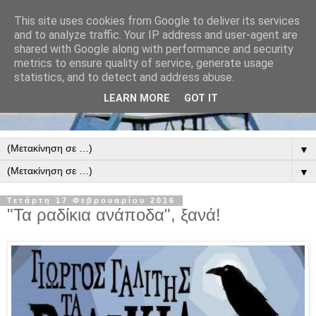
This site uses cookies from Google to deliver its services
and to analyze traffic. Your IP address and user-agent are
shared with Google along with performance and security
metrics to ensure quality of service, generate usage
statistics, and to detect and address abuse.
LEARN MORE
GOT IT
▼
▼
Τετάρτη 17 Φεβρουαρίου 2016
"Τα ραδίκια ανάποδα", ξανά!