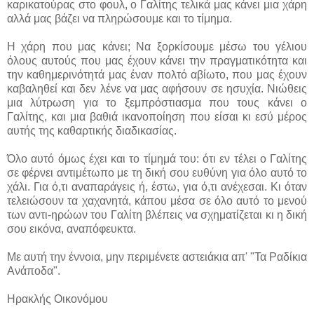
καρικατούρας στο φουλ, ο Γαλίτης τελικά μας κάνει μια χάρη
αλλά μας βάζει να πληρώσουμε και το τίμημα.
Η χάρη που μας κάνει; Να ξορκίσουμε μέσω του γέλιου
όλους αυτούς που μας έχουν κάνει την πραγματικότητα και
την καθημερινότητά μας έναν πολτό αβίωτο, που μας έχουν
καβαληθεί και δεν λένε να μας αφήσουν σε ησυχία. Νιώθεις
μια λύτρωση για το ξεμπρόστιασμα που τους κάνει ο
Γαλίτης, και μια βαθιά ικανοποίηση που είσαι κι εσύ μέρος
αυτής της καθαρτικής διαδικασίας.
Όλο αυτό όμως έχει και το τίμημά του: ότι εν τέλει ο Γαλίτης
σε φέρνει αντιμέτωπο με τη δική σου ευθύνη για όλο αυτό το
χάλι. Για ό,τι αναπαράγεις ή, έστω, για ό,τι ανέχεσαι. Κι όταν
τελειώσουν τα χαχανητά, κάπου μέσα σε όλο αυτό το μενού
των αντι-ηρώων του Γαλίτη βλέπεις να σχηματίζεται κι η δική
σου εικόνα, αναπόφευκτα.
Με αυτή την έννοια, μην περιμένετε αστειάκια απ' "Τα Ραδίκια
Ανάποδα".
Ηρακλής Οικονόμου