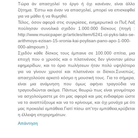
Τώρα άν απασχολεί το έργο ή όχι κανέναν, είναι άλλο
ζήτημα. Έστω και έναν να απασχολεί, μπορεί να επισκεφθεί
για να μάθει ή να θυμηθεί.
Τέλος, όσον αφορά στις συγκρίσεις, ενημερωτικά οι Πυξ Λαξ
πούλησαν συνολικά σχεδόν 1.000.000 δίσκους (πηγή :
http://www.musicpaper.gr/articles/item/6241-oi-pyks-laks-se-
arithmoys-ezisan-15-xronia-kai-poylisan-pano-apo-1-000-
000-almpoum ).
Σχεδόν κάθε δίσκος τους έμπαινε σε 100.000 σπίτια, μια
εποχή που ο χρυσός και ο πλατινένιος δεν γίνονταν μέσω
εφημερίδων, και το όριο πωλήσεων ήταν πολύ υψηλότερο
για να γίνουν χρυσοί και πλατινένιοι οι δίσκοι.Συνεπώς,
απασχολούσε αρκετό κόσμο η μουσική τους. Για το σήμερα,
είναι μια ανάμνηση που όμως αφήνει τραγούδια να
τραγουδιώνται ακόμα. Πάντως θεωρώ πως είναι γονιμότερο
να ασχολούμαστε με ότι μας αφορά και μας ενδιαφέρει ώστε
να το αναπτύξουμε και να το κρίνουμε, και όχι μονάχα με ότι
μας προκαλεί εμπάθεια.Γιατί πίσω απ'την εμπάθεια,κρύβεται
η έλλειψη επιχειρημάτων.
Απάντηση