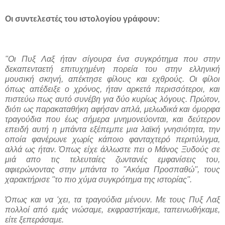
Οι συντελεστές του ιστολογίου γράφουν:
"Οι Πυξ Λαξ ήταν σίγουρα ένα συγκρότημα που στην
δεκαπενταετή επιτυχημένη πορεία του στην ελληνική
μουσική σκηνή, απέκτησε φίλους και εχθρούς. Οι φίλοι
όπως απέδειξε ο χρόνος, ήταν αρκετά περισσότεροι, και
πιστεύω πως αυτό συνέβη για δύο κυρίως λόγους. Πρώτον,
διότι ως παρακαταθήκη αφήσαν απλά, μελωδικά και όμορφα
τραγούδια που έως σήμερα μνημονεύονται, και δεύτερον
επειδή αυτή η μπάντα εξέπεμπε μια λαϊκή γνησιότητα, την
οποία φανέρωνε χωρίς κάποιο φανταχτερό περιτύλιγμα,
αλλά ως ήταν. Όπως είχε άλλωστε πει ο Μάνος Ξυδούς σε
μιά απο τις τελευταίες ζωντανές εμφανίσεις του,
αφιερώνοντας στην μπάντα το ''Ακόμα Προσπαθώ'', τους
χαρακτήρισε ''το πιο χύμα συγκρότημα της ιστορίας''.
Όπως και να 'χει, τα τραγούδια μένουν. Με τους Πυξ Λαξ
πολλοί από εμάς νιώσαμε, εκφραστήκαμε, ταπεινωθήκαμε,
είτε ξεπεράσαμε.