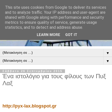
This site uses cookies from Google to deliver its services
and to analyze traffic. Your IP address and user-agent are
shared with Google along with performance and security
metrics to ensure quality of service, generate usage
statistics, and to detect and address abuse.
LEARN MORE
GOT IT
▼
▼
Σάββατο 26 Σεπτεμβρίου 2015
Ένα ιστολόγιο για τους φίλους των Πυξ
Λαξ
http://pyx-lax.blogspot.gr