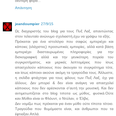
δεύτερη φορά...
Απάντηση
jeandoumpier
27/9/15
Ως διαχειριστής του blog για τους Πυξ Λαξ, απαντώντας
στον τελευταίο ανώνυμο σχολιαστή,έχω να γράψω τα εξής.
Πρόκειται για ένα ιστολόγιο που σαφώς εμπεριέχει και
κάποιες (ελάχιστες) προσωπικές εμπειρίες, αλλά κατά βάση
εμπεριέχει διασταυρωμένες πληροφορίες για την
δισκογραφική αλλά και την γενικότερη πορεία του
συγκροτήματος, και μερικές λεπτομέρεις που ίσως
απασχολούν κάποιους που άκουγαν το συγκρότημα τότε,
και ίσως κάποιοι ακούνε ακόμη τα τραγούδια τους. Άλλωστε,
η σελίδα φτιάχτηκε για τους φίλους των Πυξ Λαξ, όχι για
άλλους. Δεν μπορεί & δεν είναι ανάγκη να απασχολεί
κάποιους που δεν αρέσκονται σ'αυτή την μουσική. Και δεν
αντιμετωπίζεται στο blog τιποτα ως μύθος, φυσικά.Ούτε
καν.Μύθοι είναι οι Φλόυντ, ο Ντύλαν, ο Έλβις.
Δεν νομίζω πως πρόκειται για έναν μύθο ούτε τίποτα τέτοιο.
Τραγούδια που θυμόμαστε είναι, και άνθρωποι που τα
έφτιαξαν.Απλά.