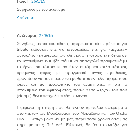
Ραφ. Γ
26/9/15
Συμφωνώ με τον ανώνυμο.
Απάντηση
Ανώνυμος
27/9/15
Συνήθως, με τέτοιου είδους αφιερώματα, είτε πρόκειται για
tribute εκδόσεις, είτε για ιστοσελίδες, είτε για «μεγάλες»
συναυλίες «επανένωσης», κλπ, κλπ, η ιστορία έχει δείξει ότι
το υποκείμενο έχει ήδη πάψει να απασχολεί πραγματικά με
το έργο του (όποιο κι αν ήταν αυτό) και απλά κάποιοι,
ορισμένες φορές με πραγματικά αγνές προθέσεις,
φροντίζουν να συντηρούν ένα μύθο που εν τέλει αφορά τους
ίδιους και τις προσωπικές του αναμνήσεις, κι όχι το
υποκείμενο του αφιερώματος, πόσω δε το «έργο» του που
(είπαμε) δεν απασχολεί πλέον κανέναν.
Περιμένω τη στιγμή που θα γίνουν «μεγάλα» αφιερώματα
στο «έργο» του Μουζουράκη, του Μαραβέγια και των Gadjo
Dilo… Ελπίζω μόνο να μη μας πάρει τόσα χρόνια όσα μας
πήρε με τους Πηξ Λαξ. Ειλικρινά, δε θα το αντέξω για