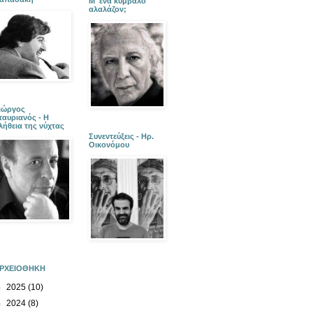
Μ' ένα κύμβαλο
αλαλάζον;
ιώργος
ταυριανός - Η
λήθεια της νύχτας
Συνεντεύξεις - Ηρ.
Οικονόμου
ΡΧΕΙΟΘΗΚΗ
►
2025
(10)
►
2024
(8)