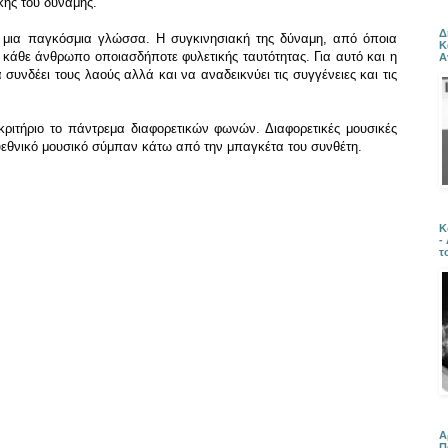
κής του δύναμης.
Δ
ί μια παγκόσμια γλώσσα. Η συγκινησιακή της δύναμη, από όποια
Κ
ι κάθε άνθρωπο οποιασδήποτε φυλετικής ταυτότητας. Για αυτό και η
Α
α συνδέει τους λαούς αλλά και να αναδεικνύει τις συγγένειες και τις
 κριτήριο το πάντρεμα διαφορετικών φωνών. Διαφορετικές μουσικές
υεθνικό μουσικό σύμπαν κάτω από την μπαγκέτα του συνθέτη.
Κ
-
τ
Α
Π