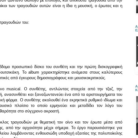
έναν ζωντανό διάλογο με επιλογές και ανέκδοτα τραγούδια από την
ίκοι των τραγουδιών αυτών είναι η ίδια η μουσική, ο έρωτας και η
τραγουδιών του:
Α
Ε
δομο προσωπικό δίσκο του συνθέτη και την πρώτη δισκογραφική
ουτσικάκη. Το album χαρακτηρίστηκε ανάμεσα στους καλύτερους
ριτικές από έγκυρους δημοσιογράφους και μουσικοκριτικούς.
Α
 musical. Ο συνθέτης, αντλώντας στοιχεία από την τζαζ, την
Κ
ή, ανασυνθέτει και ξαναζωντανεύει ένα από τα αριστουργήματα του
κή φόρμα. Ο συνθέτης ακολουθεί ένα εκρηκτικά ρυθμικό ιδίωμα και
υσικό πλαίσιο το οποίο ερμηνεύει και μεταδίδει τον λόγο του
αθαρότητα στο σύγχρονο ακροατή.
κλος τραγουδιών με θεματική τον οίνο και τον έρωτα μέσα από
σης, από την αρχαιότητα μέχρι σήμερα. Το έργο παρουσιάστηκε για
είου λαμβάνοντας ενθουσιώδη υποδοχή εξαιτίας της πολυποίκιλης