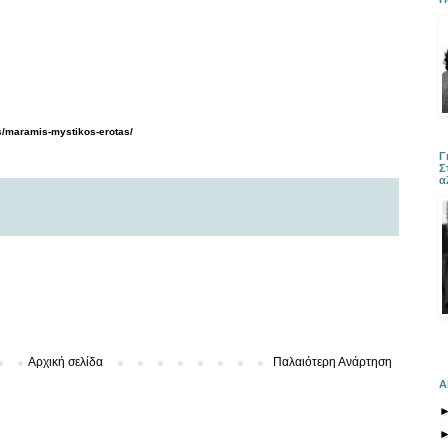
is/maramis-mystikos-erotas/
Γ
Σ
α
Αρχική σελίδα
Παλαιότερη Ανάρτηση
Α