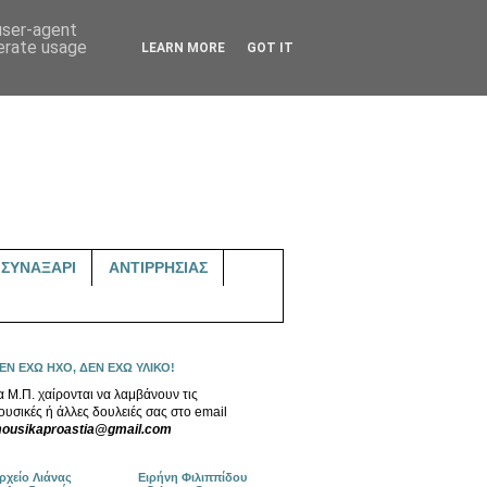
 user-agent
nerate usage
LEARN MORE
GOT IT
ΣΥΝΑΞΑΡΙ
ΑΝΤΙΡΡΗΣΙΑΣ
ΕΝ ΕΧΩ ΗΧΟ, ΔΕΝ ΕΧΩ ΥΛΙΚΟ!
α Μ.Π. χαίρονται να λαμβάνουν τις
ουσικές ή άλλες δουλειές σας στο email
ousikaproastia@gmail.com
ρχείο Λιάνας
Ειρήνη Φιλιππίδου