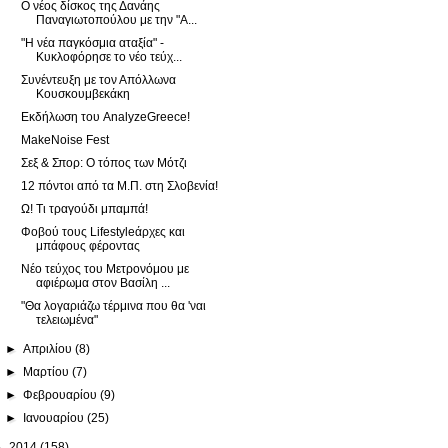
Ο νέος δίσκος της Δανάης
Παναγιωτοπούλου με την "Α...
"Η νέα παγκόσμια αταξία" -
Κυκλοφόρησε το νέο τεύχ...
Συνέντευξη με τον Απόλλωνα
Κουσκουμβεκάκη
Εκδήλωση του AnalyzeGreece!
MakeNoise Fest
Σεξ & Σπορ: Ο τόπος των Μότζι
12 πόντοι από τα Μ.Π. στη Σλοβενία!
Ω! Τι τραγούδι μπαμπά!
Φοβού τους Lifestyleάρχες και
μπάφους φέροντας
Νέο τεύχος του Μετρονόμου με
αφιέρωμα στον Βασίλη ...
"Θα λογαριάζω τέρμινα που θα 'ναι
τελειωμένα"
►
Απριλίου
(8)
►
Μαρτίου
(7)
►
Φεβρουαρίου
(9)
►
Ιανουαρίου
(25)
►
2014
(158)