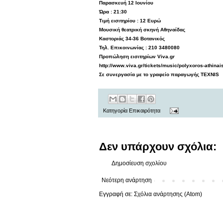
Παρασκευή 12 Ιουνίου
Ώρα : 21:30
Τιμή εισιτηρίου : 12 Ευρώ
Μουσική θεατρική σκηνή Αθηναίδας
Καστοριάς 34-36 Βοτανικός
Τηλ. Επικοινωνίας : 210 3480080
Προπώληση εισιτηρίων Viva.gr
http://www.viva.gr/tickets/music/polyxoros-athina
Σε συνεργασία με το γραφείο παραγωγής TEXNIS
Κατηγορία
Επικαιρότητα
Δεν υπάρχουν σχόλια:
Δημοσίευση σχολίου
Νεότερη ανάρτηση
Εγγραφή σε:
Σχόλια ανάρτησης (Atom)