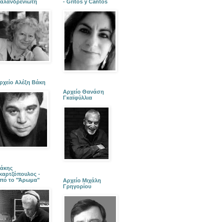
αλανδρενιώτη
- Gritos y Cantos
ρχείο Αλέξη Βάκη
Αρχείο Θανάση
Γκαϊφύλλια
άκης
καρτζόπουλος -
πό το "Άρωμα"
Αρχείο Μιχάλη
Γρηγορίου