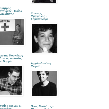
ημήτρης
ατσιάνος - Μοίρα
Κων/νος
ναχαίτισης
Μαργιόλης -
Σήματα Μορς
ώστας Μουγιάκος
 Από τις πολιτείες
ου Βορρά
Αρχείο Θανάση
Μωραΐτη
ρχείο Γιώργου Ε.
Νίκος Τουλιάτος -
απαδάκη