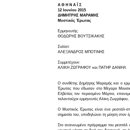
Α Θ Η Ν Α Ϊ Σ
12 Ιουνίου 2015
ΔΗΜΗΤΡΗΣ ΜΑΡΑΜΗΣ
Μυστικός Έρωτας
Ερμηνευτής:
ΘΟΔΩΡΗΣ ΒΟΥΤΣΙΚΑΚΗΣ
Σολίστ:
ΑΛΕΞΑΝΔΡΟΣ ΜΠΟΤΙΝΗΣ
Συμμετέχουν:
ΑΛΙΚΗ ΖΩΓΡΑΦΟΥ και ΠΑΤΗΡ ΔΑΝΙΗΛ
Ο συνθέτης Δημήτρης Μαραμής και ο ερμη
Έρωτας που έδωσαν στο Μέγαρο Μουσικ
Ελβετίας τον περασμένο Μάρτιο, επανεμφ
ταλαντούχοι ερμηνευτές Αλίκη Ζωγράφου, 
Ο Μυστικός Έρωτας είναι ένα ρεσιτάλ-σπ
σημασία του, υποδηλώνει τη μύηση στον έ
Στο ανανεωμένο πρόγραμμα του ρεσιτάλ ο