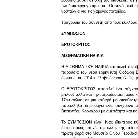
μουσικό χάρτη σε δική του διασκευή, σε 
πλούσια εργογραφία του. Οι συνδετικοί κρ
νοσταλγία για τις χαμένες πατρίδες.
Τραγούδια του συνθέτη από τους κύκλους 
ΣΥΜΠΟΣΙΟΝ
ΕΡΩΤΟΚΡΙΤΟΣ
ΑΙΣΘΗΜΑΤΙΚΗ ΗΛΙΚΙΑ
Η ΑΙΣΘΗΜΑΤΙΚΉ ΗΛΙΚΙΑ αποτελεί τον έβ
παρουσία του νέου ερμηνευτή Θοδωρή Β
δίσκους του 2014 κι έλαβε διθυραμβικές κ
Ο ΕΡΩΤΟΚΡΙΤΟΣ αποτελεί ένα σύγχρονο
μπλουζ αλλά και την παραδοσιακή μουσικ
17ου αιώνα, σε μια καθαρά μουσικοθεατρι
παράλληλα δημιουργεί ένα σύγχρονο μο
Βιτσέντζου Κορνάρου με αμεσότητα και κ
Το ΣΥΜΠΟΣΙΟΝ είναι ένας ιδιαίτερος κύ
διαφορετικές εποχές της ελληνικής ποίη
πρώτη φορά στο Μουσείο Οίνου Γεροβασιλ