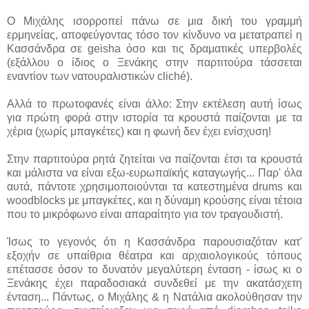
Ο Μιχάλης ισορροπεί πάνω σε μια δική του γραμμή
ερμηνείας, αποφεύγοντας τόσο τον κίνδυνο να μετατραπεί η
Κασσάνδρα σε geisha όσο και τις δραματικές υπερβολές
(εξάλλου ο ίδιος ο Ξενάκης στην παρτιτούρα τάσσεται
εναντίον των νατουραλιστικών cliché).
Αλλά το πρωτοφανές είναι άλλο: Στην εκτέλεση αυτή ίσως
για πρώτη φορά στην ιστορία τα κρουστά παίζονται με τα
χέρια (χωρίς μπαγκέτες) και η φωνή δεν έχει ενίσχυση!
Στην παρτιτούρα ρητά ζητείται να παίζονται έτσι τα κρουστά
και μάλιστα να είναι εξω-ευρωπαϊκής καταγωγής... Παρ' όλα
αυτά, πάντοτε χρησιμοποιούνται τα κατεστημένα drums και
woodblocks με μπαγκέτες, και η δύναμη κρούσης είναι τέτοια
που το μικρόφωνο είναι απαραίτητο για τον τραγουδιστή.
Ίσως το γεγονός ότι η Κασσάνδρα παρουσιαζόταν κατ'
εξοχήν σε υπαίθρια θέατρα και αρχαιολογικούς τόπους
επέτασσε όσον το δυνατόν μεγαλύτερη ένταση - ίσως κι ο
Ξενάκης έχει παραδοσιακά συνδεθεί με την ακατάσχετη
ένταση... Πάντως, ο Μιχάλης & η Νατάλια ακολούθησαν την