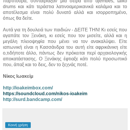
παρτιτούρα, συνταίριαξαν μια σειρά από djembes, taiko
drums και κάτι τεράστια λατινοαμερικανικά καλάμια και το
αποτέλεσμα είναι πολύ δυνατό αλλά και ισορροπημένο,
όπως θα δείτε.
Αυτά για τη δουλειά των παιδιών - ΔΕΙΤΕ ΤΗΝ! Κι εσείς που
αγαπάτε τον Ξενάκη, κι εσείς που τον μισείτε, αλλά και η
μεγάλη πλειοψηφία που μένει να τον ανακαλύψει. Είτε
ιαπωνική είναι η Κασσάνδρα του αυτή είτε αφρικάνικη είτε
ο,τιδήποτε άλλο, πάντως δεν πρόκειται περί αρχαιολογικής
αποκατάστασης. Ο Ξενάκης έφτιαξε κάτι πολύ προσωπικό
που, άπαξ και το δεις, δεν το ξεχνάς ποτέ.
Νίκος Ιωακείμ
http://ioakeimbox.com/
https://soundcloud.com/nikos-ioakeim
http://surd.bandcamp.com/
Κοινή χρήση