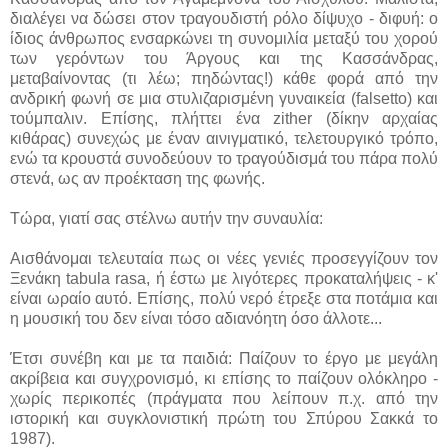
διαλέγει να δώσει στον τραγουδιστή ρόλο δίψυχο - διφυή: ο
ίδιος άνθρωπος ενσαρκώνει τη συνομιλία μεταξύ του χορού
των γερόντων του Άργους και της Κασσάνδρας,
μεταβαίνοντας (τι λέω; πηδώντας!) κάθε φορά από την
ανδρική φωνή σε μια στυλιζαρισμένη γυναικεία (falsetto) και
τούμπαλιν. Επίσης, πλήττει ένα zither (δίκην αρχαίας
κιθάρας) συνεχώς με έναν αινιγματικό, τελετουργικό τρόπο,
ενώ τα κρουστά συνοδεύουν το τραγούδισμά του πάρα πολύ
στενά, ως αν προέκταση της φωνής.
Τώρα, γιατί σας στέλνω αυτήν την συναυλία:
Αισθάνομαι τελευταία πως οι νέες γενιές προσεγγίζουν τον
Ξενάκη tabula rasa, ή έστω με λιγότερες προκαταλήψεις - κ'
είναι ωραίο αυτό. Επίσης, πολύ νερό έτρεξε στα ποτάμια και
η μουσική του δεν είναι τόσο αδιανόητη όσο άλλοτε...
Έτσι συνέβη και με τα παιδιά: Παίζουν το έργο με μεγάλη
ακρίβεια και συγχρονισμό, κι επίσης το παίζουν ολόκληρο -
χωρίς περικοπές (πράγματα που λείπουν π.χ. από την
ιστορική και συγκλονιστική πρώτη του Σπύρου Σακκά το
1987).