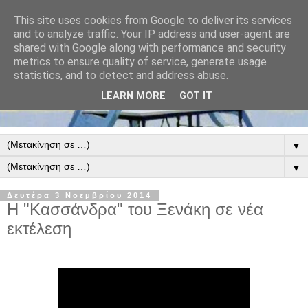
This site uses cookies from Google to deliver its services
and to analyze traffic. Your IP address and user-agent are
shared with Google along with performance and security
metrics to ensure quality of service, generate usage
statistics, and to detect and address abuse.
LEARN MORE
GOT IT
▼
▼
Δευτέρα 3 Νοεμβρίου 2014
Η "Κασσάνδρα" του Ξενάκη σε νέα
εκτέλεση