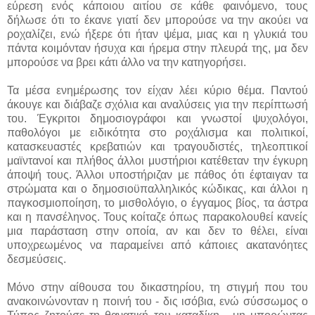
εύρεση ενός κάποιου αιτίου σε κάθε φαινόμενο, τους
δήλωσε ότι το έκανε γιατί δεν μπορούσε να την ακούει να
ροχαλίζει, ενώ ήξερε ότι ήταν ψέμα, μιας και η γλυκιά του
πάντα κοιμόνταν ήσυχα και ήρεμα στην πλευρά της, μα δεν
μπορούσε να βρει κάτι άλλο να την κατηγορήσει.
Τα μέσα ενημέρωσης τον είχαν λέει κύριο θέμα. Παντού
άκουγε και διάβαζε σχόλια και αναλύσεις για την περίπτωσή
του. Έγκριτοι δημοσιογράφοι και γνωστοί ψυχολόγοι,
παθολόγοι με ειδικότητα στο ροχάλισμα και πολιτικοί,
κατασκευαστές κρεβατιών και τραγουδιστές, τηλεοπτικοί
μαϊντανοί και πλήθος άλλοι μυστήριοι κατέθεταν την έγκυρη
άποψή τους. Άλλοι υποστήριζαν με πάθος ότι έφταιγαν τα
στρώματα και ο δημοσιοϋπαλληλικός κώδικας, και άλλοι η
παγκοσμιοποίηση, το μισθολόγιο, ο έγγαμος βίος, τα άστρα
και η πανσέληνος. Τους κοίταζε όπως παρακολουθεί κανείς
μια παράσταση στην οποία, αν και δεν το θέλει, είναι
υποχρεωμένος να παραμείνει από κάποιες ακατανόητες
δεσμεύσεις.
Μόνο στην αίθουσα του δικαστηρίου, τη στιγμή που του
ανακοινώνονταν η ποινή του - δις ισόβια, ενώ σύσσωμος ο