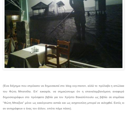
(Ένα διήγημα που επρόκειτο να δημοσιευτεί στο blog oxy-moron, αλλά το πρόλαβε η απώλεια
του Φώτη Μπατσίλα. Επ' ευκαιρία, να σημειώσουμε ότι η επαναλαμβανόμενη αναφορά
δημοσιογράφων στο πρόσφατο βιβλίο για τον Χρήστο Βακαλόπουλο ως βιβλίο σε επιμέλεια
"Φώτη Μπαζίνα" μόνο ως κακόγουστο αστείο και ως ασχετοσύνη μπορεί να εκληφθεί. Εκτός κι
αν αντιγράφουν ο ένας τον άλλον, οπότε πάμε πάσο).