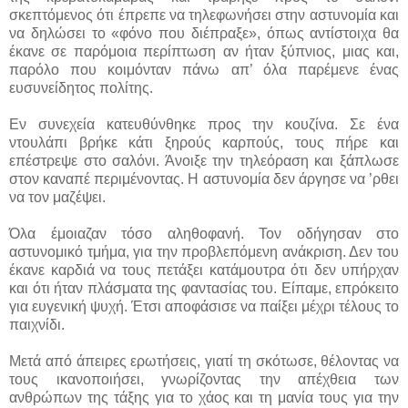
σκεπτόμενος ότι έπρεπε να τηλεφωνήσει στην αστυνομία και
να δηλώσει το «φόνο που διέπραξε», όπως αντίστοιχα θα
έκανε σε παρόμοια περίπτωση αν ήταν ξύπνιος, μιας και,
παρόλο που κοιμόνταν πάνω απ’ όλα παρέμενε ένας
ευσυνείδητος πολίτης.
Εν συνεχεία κατευθύνθηκε προς την κουζίνα. Σε ένα
ντουλάπι βρήκε κάτι ξηρούς καρπούς, τους πήρε και
επέστρεψε στο σαλόνι. Άνοιξε την τηλεόραση και ξάπλωσε
στον καναπέ περιμένοντας. Η αστυνομία δεν άργησε να ’ρθει
να τον μαζέψει.
Όλα έμοιαζαν τόσο αληθοφανή. Τον οδήγησαν στο
αστυνομικό τμήμα, για την προβλεπόμενη ανάκριση. Δεν του
έκανε καρδιά να τους πετάξει κατάμουτρα ότι δεν υπήρχαν
και ότι ήταν πλάσματα της φαντασίας του. Είπαμε, επρόκειτο
για ευγενική ψυχή. Έτσι αποφάσισε να παίξει μέχρι τέλους το
παιχνίδι.
Μετά από άπειρες ερωτήσεις, γιατί τη σκότωσε, θέλοντας να
τους ικανοποιήσει, γνωρίζοντας την απέχθεια των
ανθρώπων της τάξης για το χάος και τη μανία τους για την