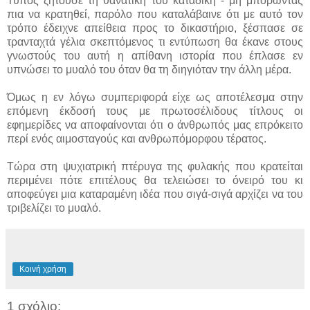
Τύπος ζητούσε τη θανατική του καταδίκη - μη μπορώντας
πια να κρατηθεί, παρόλο που καταλάβαινε ότι με αυτό τον
τρόπο έδειχνε απείθεια προς το δικαστήριο, ξέσπασε σε
τρανταχτά γέλια σκεπτόμενος τι εντύπωση θα έκανε στους
γνωστούς του αυτή η απίθανη ιστορία που έπλασε εν
υπνώσει το μυαλό του όταν θα τη διηγιόταν την άλλη μέρα.
Όμως η εν λόγω συμπεριφορά είχε ως αποτέλεσμα στην
επόμενη έκδοσή τους με πρωτοσέλιδους τίτλους οι
εφημερίδες να αποφαίνονται ότι ο άνθρωπός μας επρόκειτο
περί ενός αιμοσταγούς και ανθρωπόμορφου τέρατος.
Τώρα στη ψυχιατρική πτέρυγα της φυλακής που κρατείται
περιμένει πότε επιτέλους θα τελειώσει το όνειρό του κι
αποφεύγει μια καταραμένη ιδέα που σιγά-σιγά αρχίζει να του
τριβελίζει το μυαλό.
Κοινή χρήση
1 σχόλιο: