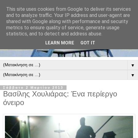
This site uses cookies from Google to deliver its services
and to analyze traffic. Your IP address and user-agent are
shared with Google along with performance and security
metrics to ensure quality of service, generate usage
statistics, and to detect and address abuse.
LEARN MORE
GOT IT
▼
▼
Σάββατο 2 Μαρτίου 2013
Βασίλης Χουλιάρας: Ένα περίεργο
όνειρο