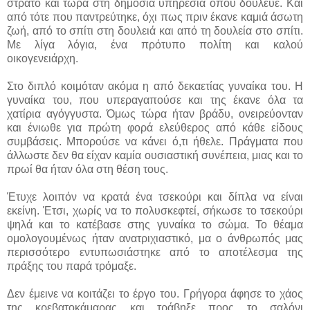
στρατό και τώρα στη δημόσια υπηρεσία όπου δούλευε. Και
από τότε που παντρεύτηκε, όχι πως πριν έκανε καμιά άσωτη
ζωή, από το σπίτι στη δουλειά και από τη δουλεία στο σπίτι.
Με λίγα λόγια, ένα πρότυπο πολίτη και καλού
οικογενειάρχη.
Στο διπλό κοιμόταν ακόμα η από δεκαετίας γυναίκα του. Η
γυναίκα του, που υπεραγαπούσε και της έκανε όλα τα
χατίρια αγόγγυστα. Όμως τώρα ήταν βράδυ, ονειρεύονταν
και ένιωθε για πρώτη φορά ελεύθερος από κάθε είδους
συμβάσεις. Μπορούσε να κάνει ό,τι ήθελε. Πράγματα που
άλλωστε δεν θα είχαν καμία ουσιαστική συνέπεια, μιας και το
πρωί θα ήταν όλα στη θέση τους.
Έτυχε λοιπόν να κρατά ένα τσεκούρι και δίπλα να είναι
εκείνη. Έτσι, χωρίς να το πολυσκεφτεί, σήκωσε το τσεκούρι
ψηλά και το κατέβασε στης γυναίκα το σώμα. Το θέαμα
ομολογουμένως ήταν ανατριχιαστικό, μα ο άνθρωπός μας
περισσότερο εντυπωσιάστηκε από το αποτέλεσμα της
πράξης του παρά τρόμαξε.
Δεν έμεινε να κοιτάζει το έργο του. Γρήγορα άφησε το χάος
της κρεβατοκάμαρας και τράβηξε προς το σαλόνι