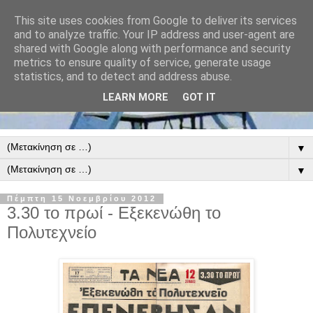
This site uses cookies from Google to deliver its services
and to analyze traffic. Your IP address and user-agent are
shared with Google along with performance and security
metrics to ensure quality of service, generate usage
statistics, and to detect and address abuse.
LEARN MORE
GOT IT
▼
▼
Πέμπτη 15 Νοεμβρίου 2012
3.30 το πρωί - Εξεκενώθη το
Πολυτεχνείο