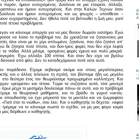
ο παρόν, ήμουν ευτυχισμένος. Δούλευα σε μια εταιρεία, άλλαζα,
αραπάνω και ήμουν ευτυχισμένος. Και στην Καλών Τεχνών όταν
Δ
Δούλευα και ήμουν ευτυχισμένος και ως φτωχός – υποτίθεται –
Κ
Α
ουν ευχαριστημένος. Δεν ήθελα ποτέ να βελτιωθεί η ζωή μου, γιατί
ποτέ τέτοια προβλήματα.
εγαν να κάνουμε απεργία για να μας δίνουν δωρεάν εισιτήριο. Εγώ
ούσε να λύσει το πρόβλημά του. Δε χρειάζεται να ζητιανεύεις μια
τές όλοι είναι με το χέρι απλωμένο, ζητιάνοι, που όλο ζητάνε απ’
ώ δε ζήτησα ποτέ τίποτα, και δυο-τρεις φορές που δεν είχα λεφτά
με τα πόδια. Αλλά μιλάμε, ορισμένες φορές έμενα και πολύ μακριά:
αγκράτι. Έχω αλλάξει 100 σπίτια. Και όταν δεν είχα να βγάλω
α δανεικά από φίλο. Δεν το καταδεχόμουνα ποτέ ούτε αυτό.
ν παράδεισο. Είχαμε σεβασμό ακόμα και στους μεγαλύτερους
Κ
ετής και ο άλλος τελείωνε τη σχολή, τον βλέπαμε ήδη ως μεγάλο
-
τ
ν στο δεύτερο έτος τον θεωρούσαμε προχωρημένο καλλιτέχνη. Και
ρχαν «ρεύματα» και τέτοια. Τώρα τα συζητάνε αυτά, τότε μοναχά
ο πρωί μέχρι το μεσημέρι δουλεύαμε πάνω σε αυτό, και το πρόβλημά
ίχαμε τα θεωρητικά μαθήματα, και το βράδυ το γυμνό νυκτός·
α σπουδαστής να έχει μπροστά του το μοντέλο και να ζωγραφίσει
«Γιατί έτσι το νιώθω», σου λέει. Και ο καθηγητής το δέχεται: «αφού
τε τρέμαμε να το κάνουμε σωστό το σχέδιο, να μη μας φύγει καμία
ι μας διόρθωνε ο καθηγητής.
Α
Π