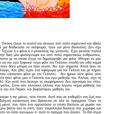
 Όποιος έλεγε το σωστό και άκουγα κάτι πολύ σημαντικό και έβαζε
ε μια διαδικασία να σκέφτομαι, ήταν για μένα δάσκαλος. Δεν είχε
 Τεχνών ή ο φίλος ή ο μπακάλης της γειτονιάς. Έχω ακούσει πολλά
ην δική μου φυσιογνωμία και από πολύ σημαντικούς ανθρώπους,
σωπα με τα οποία έτυχε να δημιουργηθεί μία φιλία. Μπορεί να μην
ρώ να πω εγώ ξαφνικά «είχα φίλο τον Γκάτσο» επειδή τον είδα καμιά
 ήταν δέκα μπορεί να ήταν εκατό, δεν έχει σημασία. Αλλά ήταν σε
λογίες. Και χθες είχαν ένα αφιέρωμα για τον Γκάτσο και με πήραν
ίπαν «ήσασταν φίλοι με τον Γκάτσο»… δεν ήμουν ούτε φίλος ούτε
ότι ήταν φίλος μου ο Γκάτσος και εγώ μαθητής του. Απλώς, είχα τη
λύ. Και αυτά που άκουγα τα σκεφτόμουνα. Δεν αρνούμαι τον τίτλο,
ι μεγάλος. Είναι σαν κάποιους άλλους που λέγανε «είμαι μαθητής του
α του στο Παρίσι, και βαφτίστηκαν μαθητές του.
πατέρα ή της μάνας, ούτε τίποτα. Αυτό που σε καθορίζει στη ζωή σου
η διάχυτη κατάσταση που βρίσκεται σε όλα τα πράγματα. Όταν το
τη μάνα, που ήταν ένα εργοστάσιο το οποίο δούλευε με μεράκι και
φερνε βόλτα όλο το σπίτι, όταν παράλληλα δούλευε στα χωράφια και
εσύ να είσαι αγνώμων σ’ αυτό το πράγμα που ζούσες. Το ίδιο ίσχυε