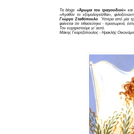
Τα
blogs
«
Άρωμα του τραγουδιού»
και 
«Αγαθόν το εξομολογείσθαι», φιλοξενών
Γιώργο Σταθόπουλο
. Ύστερα από μία τ
φαίνεται ότι τιθασεύτηκε - προσωρινά, έσ
Τον ευχαριστούμε γι’ αυτό.
Μάκης Γκαρτζόπουλος - Ηρακλής Οικονόμ