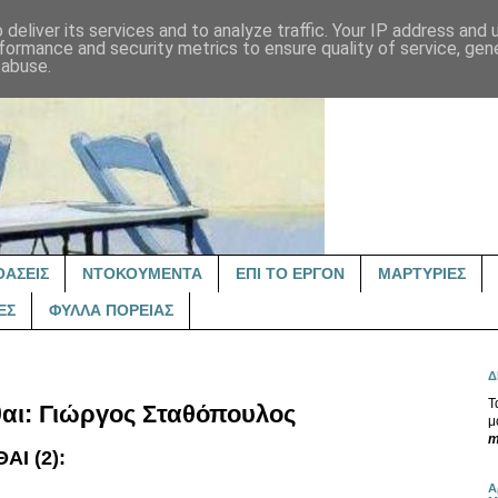
deliver its services and to analyze traffic. Your IP address and
formance and security metrics to ensure quality of service, ge
 abuse.
ΟΑΣΕΙΣ
ΝΤΟΚΟΥΜΕΝΤΑ
ΕΠΙ ΤΟ ΕΡΓΟΝ
ΜΑΡΤΥΡΙΕΣ
ΕΣ
ΦΥΛΛΑ ΠΟΡΕΙΑΣ
Δ
Τ
θαι: Γιώργος Σταθόπουλος
μ
m
Ι (2):
Α