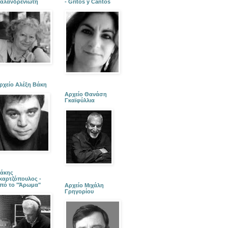
αλανδρενιώτη
- Gritos y Cantos
ρχείο Αλέξη Βάκη
Αρχείο Θανάση
Γκαϊφύλλια
άκης
καρτζόπουλος -
πό το "Άρωμα"
Αρχείο Μιχάλη
Γρηγορίου