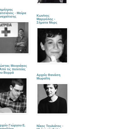
ημήτρης
ατσιάνος - Μοίρα
Κων/νος
ναχαίτισης
Μαργιόλης -
Σήματα Μορς
ώστας Μουγιάκος
 Από τις πολιτείες
ου Βορρά
Αρχείο Θανάση
Μωραΐτη
ρχείο Γιώργου Ε.
Νίκος Τουλιάτος -
απαδάκη