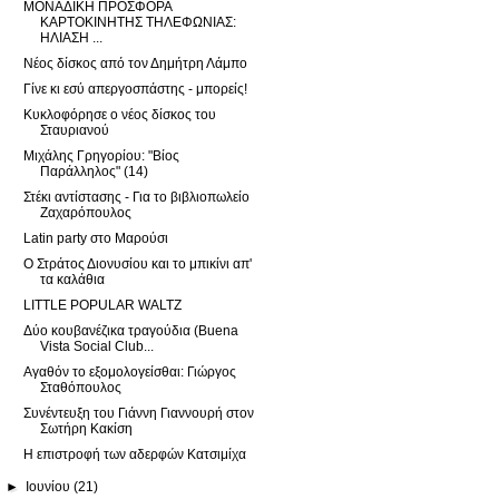
ΜΟΝΑΔΙΚΗ ΠΡΟΣΦΟΡΑ
ΚΑΡΤΟΚΙΝΗΤΗΣ ΤΗΛΕΦΩΝΙΑΣ:
ΗΛΙΑΣΗ ...
Νέος δίσκος από τον Δημήτρη Λάμπο
Γίνε κι εσύ απεργοσπάστης - μπορείς!
Κυκλοφόρησε ο νέος δίσκος του
Σταυριανού
Μιχάλης Γρηγορίου: "Βίος
Παράλληλος" (14)
Στέκι αντίστασης - Για το βιβλιοπωλείο
Ζαχαρόπουλος
Latin party στο Μαρούσι
Ο Στράτος Διονυσίου και το μπικίνι απ'
τα καλάθια
LITTLE POPULAR WALTZ
Δύο κουβανέζικα τραγούδια (Buena
Vista Social Club...
Αγαθόν το εξομολογείσθαι: Γιώργος
Σταθόπουλος
Συνέντευξη του Γιάννη Γιαννουρή στον
Σωτήρη Κακίση
Η επιστροφή των αδερφών Κατσιμίχα
►
Ιουνίου
(21)