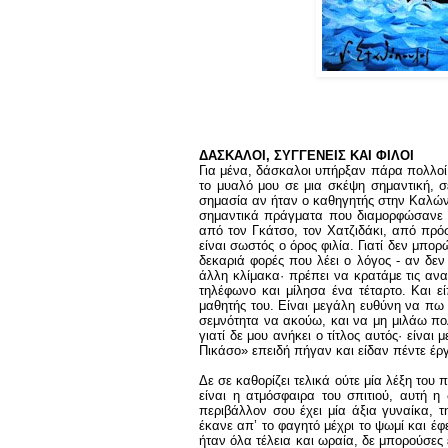
ΔΑΣΚΑΛΟΙ, ΣΥΓΓΕΝΕΙΣ ΚΑΙ ΦΙΛΟΙ
Για μένα, δάσκαλοι υπήρξαν πάρα πολλοί.
το μυαλό μου σε μια σκέψη σημαντική, σ
σημασία αν ήταν ο καθηγητής στην Καλών
σημαντικά πράγματα που διαμορφώσανε τ
από τον Γκάτσο, τον Χατζιδάκι, από πρό
είναι σωστός ο όρος φιλία. Γιατί δεν μπο
δεκαριά φορές που λέει ο λόγος - αν δεν
άλλη κλίμακα· πρέπει να κρατάμε τις ανα
τηλέφωνο και μίλησα ένα τέταρτο. Και ε
μαθητής του. Είναι μεγάλη ευθύνη να πω 
σεμνότητα να ακούω, και να μη μιλάω πο
γιατί δε μου ανήκει ο τίτλος αυτός· είνα
Πικάσο» επειδή πήγαν και είδαν πέντε έργ
Δε σε καθορίζει τελικά ούτε μία λέξη του 
είναι η ατμόσφαιρα του σπιτιού, αυτή 
περιβάλλον σου έχει μία άξια γυναίκα, 
έκανε απ’ το φαγητό μέχρι το ψωμί και έ
ήταν όλα τέλεια και ωραία, δε μπορούσες 