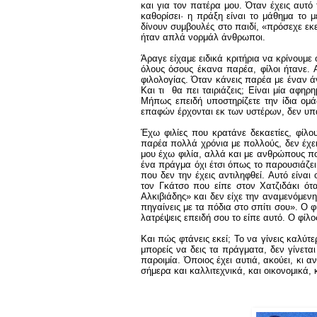
και για τον πατέρα μου. Όταν έχεις αυτό 
καθορίσει· η πράξη είναι το μάθημα το
δίνουν συμβουλές στο παιδί, «πρόσεχε εκε
ήταν απλά νορμάλ άνθρωποι.
Άραγε είχαμε ειδικά κριτήρια να κρίνουμε
όλους όσους έκανα παρέα, φίλοι ήτανε. Αυ
φιλολογίας. Όταν κάνεις παρέα με έναν ά
Και τι θα πει ταιριάζεις; Είναι μία αφηρ
Μήπως επειδή υποστηρίζετε την ίδια ομάδα
επαφών έρχονται εκ των υστέρων, δεν υπ
Έχω φιλίες που κρατάνε δεκαετίες, φίλ
παρέα πολλά χρόνια με πολλούς, δεν έχε
μου έχω φιλία, αλλά και με ανθρώπους πο
ένα πράγμα όχι έτσι όπως το παρουσιάζει
που δεν την έχεις αντιληφθεί. Αυτό είναι
τον Γκάτσο που είπε στον Χατζιδάκι ότ
Αλκιβιάδης» και δεν είχε την αναμενόμε
πηγαίνεις με τα πόδια στο σπίτι σου». Ο φ
λατρέψεις επειδή σου το είπε αυτό. Ο φίλο
Και πώς φτάνεις εκεί; Το να γίνεις καλύτ
μπορείς να δεις τα πράγματα, δεν γίνεται
παροιμία. Όποιος έχει αυτιά, ακούει, κι α
σήμερα και καλλιτεχνικά, και οικονομικά, 