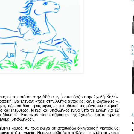
Γ
Σ
α
 τους είπα ποτέ ότι στην Αθήνα εγώ σπουδάζω στην Σχολή Καλών
αφική; Θα έλεγαν: «πάει στην Αθήνα αυτός και κάνει ζωγραφιές;».
να, πέρασα δυο –τρεις μήνες σε μια αδερφή της μάνα μου και μετά
ς και ελεύθερος. Μέχρι και υπάλληλος έγινα μετά τη Σχολή για 12
ό Μουσείο. Έπαιρναν τότε απόφοιτους της Σχολής, και το πρώτο
Α
ίνομαι υπάλληλος».
 έμεινε κρυφό. Αν τους έλεγα ότι σπουδάζω δικηγόρος ή γιατρός θα
 έφυγα απ’ το χωριό; Ήμουνα μαθητής στο Θέρμο, κοντά στο χωριό