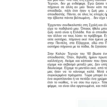
Τεχνών, δεν με ενδιέφερε. Εγώ ζούσα τ
πήγαινα σε άλλη αν μού ’διναν κάτι π
σπούδαζα, πάλι έτσι ήταν η ζωή μου. 
σπουδαστής. Πάντα, σε όλες τις εποχές ήμ
την έβλεπα πάντα βελτιωμένη… δεν είχα 
Έρχονταν συνδικαλιστές στη Σχολή και έλ
είχα το ποδήλατό μου. Όποιος ήθελε μπορ
ζωή· αυτό είναι η Ελλάδα. Και οι σπουδασ
τον άλλον να τους λύσει το πρόβλημα. Εγ
ούτε εισιτήριο, πήγαινα εκεί που έμενα 
στην Πεντέλη, στα Εξάρχεια, εδώ στο Π
εισιτήριο πήγαινα με τα πόδια, δε ζητούσ
Στην Καλών Τεχνών του ’60 βίωσα ένα
σπουδαστές. Όταν, δηλαδή, ήμουν πρωτο
καλλιτέχνη. Ακόμα και κάποιον που ήτα
είχαμε και σεβασμό μεταξύ μας. Δεν υπή
δουλεύαμε. Είχαμε το μοντέλο εκεί, από τ
μας ήταν να το κάνουμε καλά. Μετά ε
συγκεκριμένα πράγματα. Τώρα μπορεί έν
ένα αεροπλανάκι ή να πετάξει ένα χρώμα. 
έτσι το νιώθεις, τι να σου πω εγώ;». Τό
φόρμα, να είναι όλα οργανωμένα, και πάλ