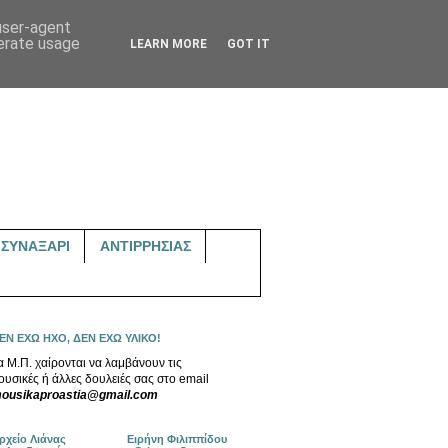
 user-agent
nerate usage
LEARN MORE
GOT IT
ΣΥΝΑΞΑΡΙ
ΑΝΤΙΡΡΗΣΙΑΣ
ΕΝ ΕΧΩ ΗΧΟ, ΔΕΝ ΕΧΩ ΥΛΙΚΟ!
α Μ.Π. χαίρονται να λαμβάνουν τις
ουσικές ή άλλες δουλειές σας στο email
ousikaproastia@gmail.com
ρχείο Λιάνας
Ειρήνη Φιλιππίδου