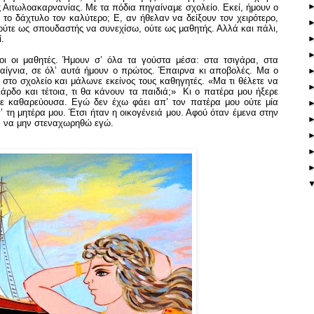
ς Αιτωλοακαρνανίας. Με τα πόδια πηγαίναμε σχολείο. Εκεί, ήμουν ο
 το δάχτυλο τον καλύτερο; Ε, αν ήθελαν να δείξουν τον χειρότερο,
 ούτε ως σπουδαστής να συνεχίσω, ούτε ως μαθητής. Αλλά και πάλι,
.
ι οι μαθητές. Ήμουν σ’ όλα τα γούστα μέσα: στα τσιγάρα, στα
παίγνια, σε όλ’ αυτά ήμουν ο πρώτος. Έπαιρνα κι αποβολές. Μα ο
στο σχολείο και μάλωνε εκείνος τους καθηγητές. «Μα τι θέλετε να
λιάρδο και τέτοια, τι θα κάνουν τα παιδιά;» Κι ο πατέρα μου ήξερε
σε καθαρεύουσα. Εγώ δεν έχω φάει απ’ τον πατέρα μου ούτε μία
 τη μητέρα μου. Έτσι ήταν η οικογένειά μου. Αφού όταν έμενα στην
αν να μην στεναχωρηθώ εγώ.