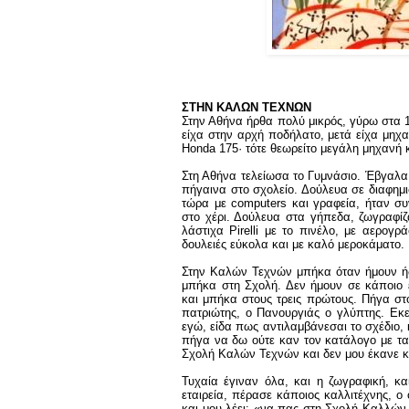
ΣΤΗΝ ΚΑΛΩΝ ΤΕΧΝΩΝ
Στην Αθήνα ήρθα πολύ μικρός, γύρω στα 1
είχα στην αρχή ποδήλατο, μετά είχα μηχ
Honda
175· τότε θεωρείτο μεγάλη μηχανή 
Στη Αθήνα τελείωσα το Γυμνάσιο. Έβγαλα 
πήγαινα στο σχολείο. Δούλευα σε διαφημιστ
τώρα με
computers
και γραφεία, ήταν συ
στο χέρι. Δούλευα στα γήπεδα, ζωγραφίζ
λάστιχα
Pirelli
με το πινέλο, με αερογρά
δουλειές εύκολα και με καλό μεροκάματο.
Στην Καλών Τεχνών μπήκα όταν ήμουν ήδη
μπήκα στη Σχολή. Δεν ήμουν σε κάποιο 
και μπήκα στους τρεις πρώτους. Πήγα στ
πατριώτης, ο Πανουργιάς ο γλύπτης. Εκεί
εγώ, είδα πως αντιλαμβάνεσαι το σχέδιο,
πήγα να δω ούτε καν τον κατάλογο με τα
Σχολή Καλών Τεχνών και δεν μου έκανε 
Τυχαία έγιναν όλα, και η ζωγραφική, κα
εταιρεία, πέρασε κάποιος καλλιτέχνης, ο ο
και μου λέει: «να πας στη Σχολή Καλλών