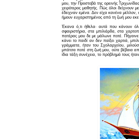
μου, την Προστοβά της ορεινής Τριχωνίδα
χειρότερος μαθητής. Πώς όλοι δείχνουν με
έδειχναν εμένα. Δεν είχα κανένα μέλλον,
ήμουν ευχαριστημένος από τη ζωή μου εκεί
Έκανα ό,τι ήθελα· αυτά που κάνουν όλο
σφαιριστήρια, στα μπιλιάρδα, στα χαρτο
πατέρας μου δε με μάλωνε ποτέ. Πήγαινε 
κάνει το παιδί αν δεν παίξει χαρτιά, μπι
γράμματα, ήταν του Σχολαρχείου, μιλού
μπάτσα ποτέ στη ζωή μου, ούτε βέβαια απ’
ίδια τάξη συνέχεια, το πρόβλημά τους ήτ