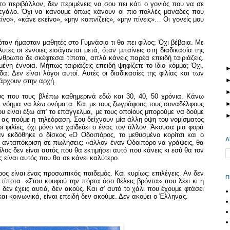
το περιβάλλον, δεν περιμένεις να σου πει κάτι ο γονιός που να σε
 μεγάλο. Όχι να κάνουμε όπως κάνουν οι πιο πολλές μανάδες που
ίνο», «κάνε εκείνο», «μην καπνίζεις», «μην πίνεις»… Οι γονείς μου
 όταν ήμασταν μαθητές στο Γυμνάσιο τι θα πει φίλος; Όχι βέβαια. Με
τές οι έννοιες εισάγονται μετά, όταν μπαίνεις στη διαδικασία της
νθρωπο δε σκέφτεσαι τίποτα, απλά κάνεις παρέα επειδή ταιριάζεις.
ημένη έννοια. Μήπως ταιριάζεις επειδή ψηφίζετε το ίδιο κόμμα; Όχι.
; Δεν είναι λόγοι αυτοί. Αυτές οι διαδικασίες της φιλίας και των
άρχουν στην αρχή.
ους που τους βλέπω καθημερινά εδώ και 30, 40, 50 χρόνια. Κάνω
ι νόημα να λέω ονόματα. Και με τους ζωγράφους τους συναδέλφους
υ είναι έξω απ’ το επάγγελμα, με τους οποίους μπορούμε να δούμε
 ας πούμε η τηλεόραση. Σου δείχνουν μία άλλη όψη του νομίσματος
 οι φιλίες, όχι μόνο να χαϊδεύει ο ένας τον άλλον. Άκουσα μια φορά
αν εκδόθηκε ο δίσκος «Ο Οδοιπόρος, το μεθυσμένο κορίτσι και ο
Α
νη ανταπόκριση σε πωλήσεις: «άλλον έναν Οδοιπόρο να γράψεις, θα
ίλος δεν είναι αυτός που θα εκτιμήσει αυτό που κάνεις κι εσύ θα τον
ς είναι αυτός που θα σε κάνει καλύτερο.
ερος είναι ένας προσωπικός παιδεμός. Και κυρίως: επιλέγεις. Αν δεν
Π
 τίποτα. «Στου κουφού την πόρτα όσο θέλεις βρόντα» που λέει κι η
ν δεν έχεις αυτιά, δεν ακούς. Και σ’ αυτό το χάλι που έχουμε φτάσει
και κοινωνικά, είναι επειδή δεν ακούμε. Δεν ακούει ο Έλληνας.