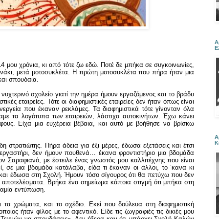
Α
Ε
4 μου χρόνια, κι από τότε ζω εδώ. Ποτέ δε μπήκα σε συγκοινωνίες,
ανάκι, μετά μοτοσυκλέτα.
H
πρώτη μοτοσυκλέτα που πήρα ήταν μια
και σπουδαία.
νυχτερινό σχολείο γιατί την ημέρα ήμουν εργαζόμενος και το βράδυ
ικές εταιρείες. Τότε οι διαφημιστικές εταιρείες δεν ήταν όπως είναι
νεργεία που έκαναν ρεκλάμες. Τα διαφημιστικά τότε γίνονταν όλα
αμε τα λογότυπα των εταιρειών, λάστιχα αυτοκινήτων. Έχω κάνει
φους. Είχα μια ευχέρεια βέβαια, και αυτό με βοήθησε να βρίσκω
Α
Κ
 στρατιώτης. Πήρα άδεια για έξι μέρες, έδωσα εξετάσεις και έτσι
εργαστήρι, δεν ήμουν πουθενά… έκανα φροντιστήριο μια βδομάδα
ον Σαραφιανό, με έστειλε ένας γνωστός μου καλλιτέχνης που είναι
, σε μια βδομάδα κατάλαβα, είδα τι έκαναν οι άλλοι, το ’κανα κι
 και έδωσα στη Σχολή. Ήμουν τόσο σίγουρος ότι θα πετύχω που δεν
 αποτελέσματα. Βρήκα ένα σημείωμα κάποια στιγμή ότι μπήκα στη
καμία εντύπωση.
ι τα χρώματα, και το σχέδιο. Εκεί που δούλευα στη διαφημιστική
ποίος ήταν φίλος με το αφεντικό. Είδε τις ζωγραφιές τις δικιές μου
 Τεχνών να σπουδάσεις». Δεν ήξερα καν ότι υπάρχει Σχολή Καλών