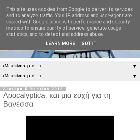
This site uses cookies from Google to deliver its services
and to analyze traffic. Your IP address and user-agent are
shared with Google along with performance and security
metrics to ensure quality of service, generate usage
statistics, and to detect and address abuse.
LEARN MORE
GOT IT
▼
▼
Δευτέρα 5 Μαρτίου 2012
Apocalyptica, και μια ευχή για τη
Βανέσσα