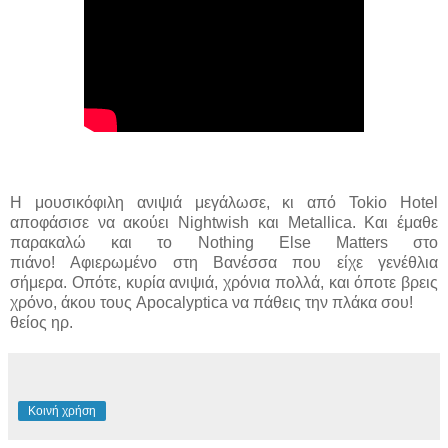
Η μουσικόφιλη ανιψιά μεγάλωσε, κι από Tokio Hotel
αποφάσισε να ακούει Nightwish και Metallica. Και έμαθε
παρακαλώ και το Nothing Else Matters στο
πιάνο! Αφιερωμένο στη Βανέσσα που είχε γενέθλια
σήμερα. Οπότε, κυρία ανιψιά, χρόνια πολλά, και όποτε βρεις
χρόνο, άκου τους Apocalyptica να πάθεις την πλάκα σου!
θείος ηρ.
Κοινή χρήση