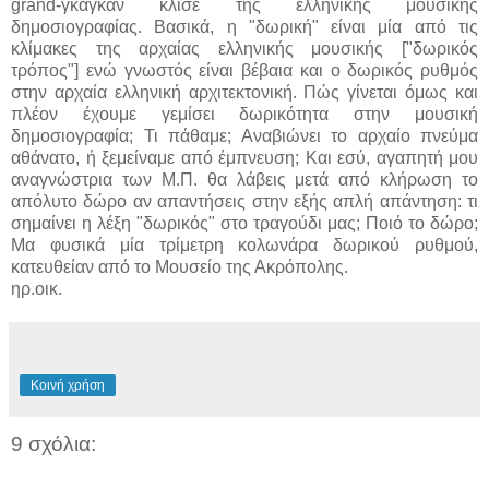
grand-γκαγκάν κλισέ της ελληνικής μουσικής
δημοσιογραφίας. Βασικά, η "δωρική" είναι μία από τις
κλίμακες της αρχαίας ελληνικής μουσικής ["δωρικός
τρόπος"] ενώ γνωστός είναι βέβαια και ο δωρικός ρυθμός
στην αρχαία ελληνική αρχιτεκτονική. Πώς γίνεται όμως και
πλέον έχουμε γεμίσει δωρικότητα στην μουσική
δημοσιογραφία; Τι πάθαμε; Αναβιώνει το αρχαίο πνεύμα
αθάνατο, ή ξεμείναμε από έμπνευση; Και εσύ, αγαπητή μου
αναγνώστρια των Μ.Π. θα λάβεις μετά από κλήρωση το
απόλυτο δώρο αν απαντήσεις στην εξής απλή απάντηση: τι
σημαίνει η λέξη "δωρικός" στο τραγούδι μας; Ποιό το δώρο;
Μα φυσικά μία τρίμετρη κολωνάρα δωρικού ρυθμού,
κατευθείαν από το Μουσείο της Ακρόπολης.
ηρ.οικ.
Κοινή χρήση
9 σχόλια: