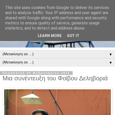
This site uses cookies from Google to deliver its services
and to analyze traffic. Your IP address and user-agent are
shared with Google along with performance and security
metrics to ensure quality of service, generate usage
statistics, and to detect and address abuse.
LEARN MORE
GOT IT
▼
▼
Παρασκευή 25 Φεβρουαρίου 2011
Μια συνέντευξη του Φοίβου Δεληβοριά