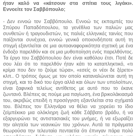
ήταν καλό να «κάτσουν στα σπίτια τους λιγάκι».
Εννοείτε τον Σαββόπουλο;
- Δεν εννοώ τον Σαββόπουλο. Εννοώ τις εκπομπές του
Σπύρου Παπαδόπουλου, τα γενέθλια των παλιών μας
συνθετών ή τραγουδιστών, τις παλιές ελληνικές ταινίες που
παίζονται συνέχεια, εννοώ γενικά οποιονδήποτε αυτή τη
στιγμή εξαντλείται σε μια αυτοαναφορικότητα σχετική με ένα
ένδοξο παρελθόν και σε μια μυθοποίηση ενός παρελθόντος.
Τα έργο του Σαββόπουλου δεν είναι καθόλου έτσι. Ποτέ δε
σου λέει ότι το παρελθόν ήταν κάτι το καταπληκτικό, «τι
κρίμα που δεν το ζούμε τώρα», «εσείς οι νέοι δε ξέρετε»
κλπ.. Ο τρόπος όμως με τον οποίο καταναλώνεται αυτή τη
στιγμή, και το δικό του έργο αλλά και όλων των υπολοίπων,
είναι ξαφνικά τελείως αντίθετος με αυτό που το έκανε
ζωντανό. Βλέπεις ας πούμε μια παγίωση, ένα βρικολάκιασμά
του, ακριβώς επειδή η προσέγγιση εξαντλείται στα σχήματά
του. Βλέπεις τον Ελληνάρα να θέλει να χορεύει το ίδιο
ζεϊμπέκικο μια ολόκληρη ζωή κάθε Σάββατο βράδυ, ή να
εξαργυρώνει τις αντιστασιακές του μνήμες, ή να εξωραΐζει
την αλητεία των νεανικών του χρόνων. Αυτά τα πράγματα
θεωρούσα την τελευταία πενταετία ότι έπνιγαν πάρα πολύ