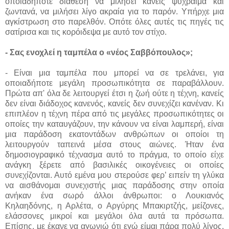
οποιαδήποτε διάθεση να μιλήσει κανείς ψύχραιμα και
ζωντανά, να μιλήσει λίγο ακραία για το παρόν. Υπήρχε μια
αγκίστρωση στο παρελθόν. Οπότε όλες αυτές τις πηγές τις
σατίρισα και τις κορόιδεψα με αυτό τον στίχο.
- Σας ενοχλεί η ταμπέλα ο «νέος Σαββόπουλος»;
- Είναι μια ταμπέλα που μπορεί να σε τρελάνει, για
οποιαδήποτε μεγάλη προσωπικότητα σε παραβάλλουν.
Πρώτα απ' όλα δε λειτουργεί έτσι η ζωή ούτε η τέχνη, κανείς
δεν είναι διάδοχος κανενός, κανείς δεν συνεχίζει κανέναν. Κι
επιπλέον η τέχνη πέρα από τις μεγάλες προσωπικότητες οι
οποίες την καταυγάζουν, την κάνουν να είναι λαμπερή, είναι
μια παράδοση εκατοντάδων ανθρώπων οι οποίοι τη
λειτουργούν ταπεινά μέσα στους αιώνες. Ήταν ένα
δημοσιογραφικό τέχνασμα αυτό το πράγμα, το οποίο είχε
ανάγκη ξέρετε από βασιλικές οικογένειες οι οποίες
συνεχίζονται. Αυτό εμένα μου στερούσε φερ’ ειπείν τη γλύκα
να αισθάνομαι συνεχιστής μιας παράδοσης στην οποία
ανήκαν ένα σωρό άλλοι άνθρωποι: ο Λουκιανός
Κηλαηδόνης, η Αρλέτα, ο Αργύρης Μπακιρτζής, μείζονες,
ελάσσονες μικροί και μεγάλοι όλα αυτά τα πρόσωπα.
Επίσης, με έκανε να αγωνιώ ότι εγώ είμαι πάρα πολύ λίγος.