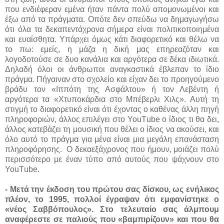
που ενδιέφεραν εμένα ήταν πάντα πολύ απομονωμένοι και
έξω από τα πράγματα. Οπότε δεν σπεύδω να δημαγωγήσω
ότι όλα τα δεκαπεντάχρονα σήμερα είναι πολιτικοποιημένα
και ευαίσθητα. Υπάρχει όμως κάτι διαφορετικό και θέλω να
το πω: εμείς, η μάζα η δική μας επηρεαζόταν και
λογοδοτούσε σε δυο κανάλια και αργότερα σε δέκα ιδιωτικά.
Δηλαδή όλοι οι άνθρωποι αναγκαστικά έβλεπαν το ίδιο
πράγμα. Πήγαιναν στο σχολείο και είχαν δει το προηγούμενο
βράδυ τον «Ιππότη της Ασφάλτου» ή τον Λεβέντη ή
αργότερα τα «Χτυποκάρδια στο Μπέβερλι Χιλς». Αυτή τη
στιγμή το διαφορετικό είναι ότι έχοντας ο καθένας άλλη πηγή
πληροφοριών, άλλος επιλέγει στο YouΤube ο ίδιος τι θα δει,
άλλος κατεβάζει τη μουσική που θέλει ο ίδιος να ακούσει, και
όλο αυτό το πράγμα για μένα είναι μια μεγάλη επανάσταση
πληροφόρησης.
Ο δεκαεξάχρονος που ήμουν, μοιάζει πολύ
περισσότερο με έναν τύπο από αυτούς που ψάχνουν στο
YouΤube.
- Μετά την έκδοση του πρώτου σας δίσκου, ως ενήλικος
πλέον, το 1995, πολλοί έγραψαν ότι εμφανίστηκε ο
«νέος Σαββόπουλος». Στο τελευταίο σας άλμπουμ
αναφέρεστε σε παλιούς που «βαμπιρίζουν» και που θα