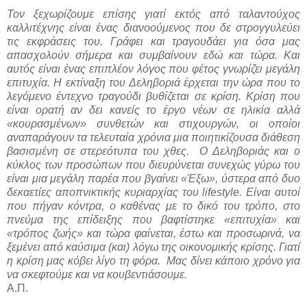
Τον ξεχωρίζουμε επίσης γιατί εκτός από ταλαντούχος
καλλιτέχνης είναι ένας διανοούμενος που δε στρογγυλεύει
τις εκφράσεις του. Γράφει και τραγουδάει για όσα μας
απασχολούν σήμερα και συμβαίνουν εδώ και τώρα. Και
αυτός είναι ένας επιπλέον λόγος που φέτος γνωρίζει μεγάλη
επιτυχία. Η εκτίναξη του Δεληβοριά έρχεται την ώρα που το
λεγόμενο έντεχνο τραγούδι βυθίζεται σε κρίση. Κρίση που
είναι ορατή αν δει κανείς το έργο νέων σε ηλικία αλλά
«κουρασμένων» συνθετών και στιχουργών, οι οποίοι
αναπαράγουν τα τελευταία χρόνια μια ποιητικίζουσα διάθεση
βασισμένη σε στερεότυπα του χθες.
Ο Δεληβοριάς και ο
κύκλος των προσώπων που διευρύνεται συνεχώς γύρω του
είναι μια μεγάλη παρέα που βγαίνει «Έξω», ύστερα από δυο
δεκαετίες αποπνικτικής κυριαρχίας του lifestyle. Είναι αυτοί
που πήγαν κόντρα, ο καθένας με το δικό του τρόπο, στο
πνεύμα της επίδειξης που βαφτίστηκε «επιτυχία» και
«τρόπος ζωής» και τώρα φαίνεται, έστω και προσωρινά, να
ξεμένει από καύσιμα (και) λόγω της οικονομικής κρίσης. Γιατί
η κρίση μας κόβει λίγο τη φόρα.
Μας δίνει κάποιο χρόνο για
να σκεφτούμε και να κουβεντιάσουμε.
Α.Π.