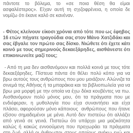
πάντοτε το βόλεμα, το «σε ποια θέση θα είμαι
ασφαλέστερος». Είχαν αυτή τη σχιζοφρένεια, η οποία δε
νομίζω ότι έκανε καλό σε κανέναν.
- Φέτος κλείνουν είκοσι χρόνια από τότε που ως έφηβος
16 ετών πήγατε τραγούδια σας στον Μάνο Χατζιδάκι και
σας έβγαλε τον πρώτο σας δίσκο. Νιώθετε ότι έχετε κάτι
κοινό με τους σημερινούς δεκαεξάρηδες, αισθάνεστε ότι
επικοινωνείτε μαζί τους;
- Από τη μια δεν αισθανόμουν και πολλά κοινά με τους τότε
δεκαεξάρηδες. Πίστευα πάντα ότι θέλει πολύ κόπο για να
βρω αυτούς τους ανθρώπους που μου μοιάζουν. Αλώνιζα τα
σινεμά της Αθήνας ή τα μπαράκια και τα βιβλιοπωλεία για να
βρω μια μορφή με την οποία να έχω δέκα κουβέντες να πω.
Αισθανόμουν πολύ μόνος μου, ότι τα πράγματα που με
ενδιέφεραν, η μυθολογία που είχα συναντήσει και είχα
πλάσει, αφορούσαν μόνο κάποιους
ανθρώπους που ήτανε
εξίσου σημαδεμένοι με μένα. Αυτό δεν πιστεύω ότι αλλάζει
από γενιά σε γενιά. Πιστεύω ότι υπάρχει μια μαζικότητα
καλώς ή κακώς εννοούμενη που προχωράει τα πράγματα
στη ζωή, αλλά οι άνθρωποι στους οποίους ανήκω εγώ και