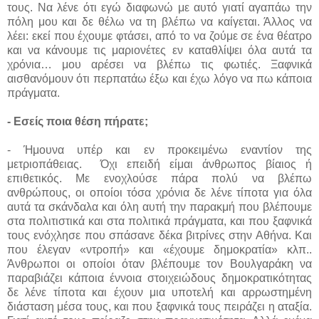
τους. Να λένε ότι εγώ διαφωνώ με αυτό γιατί αγαπάω την
πόλη μου και δε θέλω να τη βλέπω να καίγεται. Άλλος να
λέει: εκεί που έχουμε φτάσει, από το να ζούμε σε ένα θέατρο
και να κάνουμε τις μαριονέτες εν καταθλίψει όλα αυτά τα
χρόνια… μου αρέσει να βλέπω τις φωτιές. Ξαφνικά
αισθανόμουν ότι περπατάω έξω και έχω λόγο να πω κάποια
πράγματα.
- Εσείς ποια θέση πήρατε;
- Ήμουνα υπέρ και εν προκειμένω εναντίον της
μετριοπάθειας.
Όχι επειδή είμαι άνθρωπος βίαιος ή
επιθετικός. Με ενοχλούσε πάρα πολύ να βλέπω
ανθρώπους, οι οποίοι τόσα χρόνια δε λένε τίποτα για όλα
αυτά τα σκάνδαλα και όλη αυτή την παρακμή που βλέπουμε
στα πολιτιστικά και στα πολιτικά πράγματα, και που ξαφνικά
τους ενόχλησε που σπάσανε δέκα βιτρίνες στην Αθήνα. Και
που έλεγαν «ντροπή» και «έχουμε δημοκρατία» κλπ..
Άνθρωποι οι οποίοι όταν βλέπουμε τον Βουλγαράκη να
παραβιάζει κάποια έννοια στοιχειώδους δημοκρατικότητας
δε λένε τίποτα και έχουν μια υποτελή και αρρωστημένη
διάσταση μέσα τους, και που ξαφνικά τους πειράζει η αταξία.