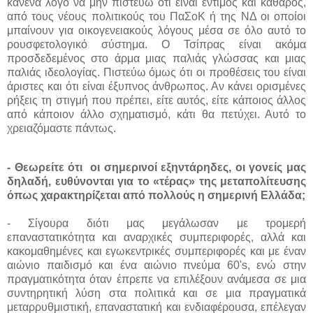
κανένα λόγο να μην πιστεύω ότι είναι έντιμος και καθαρός,
από τους νέους πολιτικούς του ΠαΣοΚ ή της ΝΔ οι οποίοι
μπαίνουν για οικογενειακούς λόγους μέσα σε όλο αυτό το
ρουσφετολογικό σύστημα. Ο Τσίπρας είναι ακόμα
προσδεδεμένος στο άρμα μιας παλιάς γλώσσας και μιας
παλιάς ιδεολογίας. Πιστεύω όμως ότι οι προθέσεις του είναι
άριστες και ότι είναι έξυπνος άνθρωπος. Αν κάνει ορισμένες
ρήξεις τη στιγμή που πρέπει, είτε αυτός, είτε κάποιος άλλος
από κάποιον άλλο σχηματισμό, κάτι θα πετύχει. Αυτό το
χρειαζόμαστε πάντως.
- Θεωρείτε ότι
οι σημερινοί εξηντάρηδες, οι γονείς μας
δηλαδή, ευθύνονται για το «τέρας» της μεταπολίτευσης
όπως χαρακτηρίζεται από πολλούς η σημερινή Ελλάδα;
- Σίγουρα διότι μας μεγάλωσαν με τρομερή
επαναστατικότητα και αναρχικές συμπεριφορές, αλλά και
κακομαθημένες και εγωκεντρικές συμπεριφορές και με έναν
αιώνιο παιδισμό και ένα αιώνιο πνεύμα 60's, ενώ στην
πραγματικότητα όταν έπρεπε να επιλέξουν ανάμεσα σε μια
συντηρητική λύση στα πολιτικά και σε μια πραγματικά
μεταρρυθμιστική, επαναστατική και ενδιαφέρουσα, επέλεγαν