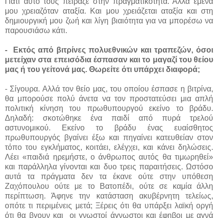
Γιατί αυτό τους πείραζε στην πραγματικότητα. Αλλά εμένα
μου χρειαζόταν αταξία. Και μου χρειάζεται αταξία και στη
δημιουργική μου ζωή και λίγη βιαιότητα για να μπορέσω να
παρουσιάσω κάτι.
-
Εκτός από βιτρίνες πολυεθνικών και τραπεζών, όσοι
μετείχαν στα επεισόδια έσπασαν και το μαγαζί του θείου
μας ή του γείτονά μας. Θωρείτε ότι υπάρχει διαφορά;
- Σίγουρα. Αλλά τον θείο μας, του οποίου έσπασε η βιτρίνα,
θα μπορούσε πολύ άνετα να τον προστατεύσει μια απλή
πολιτική κίνηση του πρωθυπουργού εκείνο το βράδυ.
Δηλαδή: σκοτώθηκε ένα παιδί από πυρά τρελού
αστυνομικού. Εκείνο το βράδυ ένας ευαίσθητος
πρωθυπουργός βγαίνει έξω και πηγαίνει κατευθείαν στον
τόπο του εγκλήματος, κοιτάει, ελέγχει, και κάνει δηλώσεις.
Λέει «παιδιά ηρεμήστε, ο άνθρωπος αυτός θα τιμωρηθεί»
και παράλληλα γίνονται και δυο τρεις παραιτήσεις. Ωστόσο
αυτά τα πράγματα δεν τα έκανε ούτε στην υπόθεση
Ζαχόπουλου ούτε με το Βατοπέδι, ούτε σε καμία άλλη
περίπτωση. Άφηνε την κατάσταση ακυβέρνητη τελείως,
οπότε τι περιμένεις μετά; Ξέρεις ότι θα υπάρξει λαϊκή οργή
ότι θα βγουν και
οι γνωστοί άγνωστοι και έφηβοι με αγνά