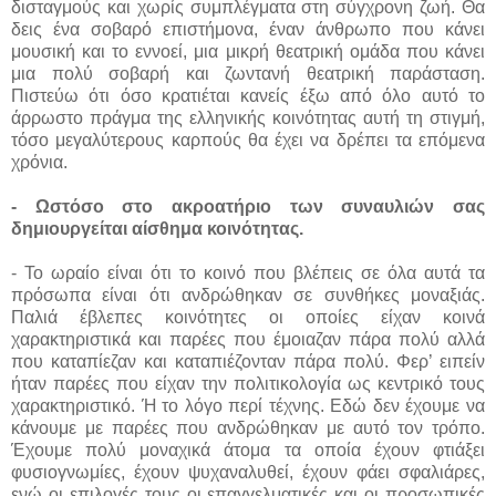
δισταγμούς και χωρίς συμπλέγματα στη σύγχρονη ζωή. Θα
δεις ένα σοβαρό επιστήμονα, έναν άνθρωπο που κάνει
μουσική και το εννοεί, μια μικρή θεατρική ομάδα που κάνει
μια πολύ σοβαρή και ζωντανή θεατρική παράσταση.
Πιστεύω ότι όσο κρατιέται κανείς έξω από όλο αυτό το
άρρωστο πράγμα της ελληνικής κοινότητας αυτή τη στιγμή,
τόσο μεγαλύτερους καρπούς θα έχει να δρέπει τα επόμενα
χρόνια.
- Ωστόσο στο ακροατήριο των συναυλιών σας
δημιουργείται αίσθημα κοινότητας.
- Το ωραίο είναι ότι το κοινό που βλέπεις σε όλα αυτά τα
πρόσωπα είναι ότι ανδρώθηκαν σε συνθήκες μοναξιάς.
Παλιά έβλεπες κοινότητες οι οποίες είχαν κοινά
χαρακτηριστικά και παρέες που έμοιαζαν πάρα πολύ αλλά
που καταπίεζαν και καταπιέζονταν πάρα πολύ. Φερ’ ειπείν
ήταν παρέες που είχαν την πολιτικολογία ως κεντρικό τους
χαρακτηριστικό. Ή το λόγο περί τέχνης. Εδώ δεν έχουμε να
κάνουμε με παρέες που ανδρώθηκαν με αυτό τον τρόπο.
Έχουμε πολύ μοναχικά άτομα τα οποία έχουν φτιάξει
φυσιογνωμίες, έχουν ψυχαναλυθεί, έχουν φάει σφαλιάρες,
ενώ οι επιλογές τους οι επαγγελματικές και οι προσωπικές