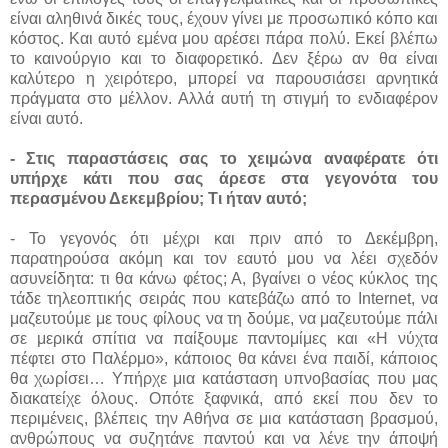
είναι αληθινά δικές τους, έχουν γίνει με προσωπικό κόπο και
κόστος. Και αυτό εμένα μου αρέσει πάρα πολύ. Εκεί βλέπω
το καινούργιο και το διαφορετικό. Δεν ξέρω αν θα είναι
καλύτερο η χειρότερο, μπορεί να παρουσιάσει αρνητικά
πράγματα στο μέλλον. Αλλά αυτή τη στιγμή το ενδιαφέρον
είναι αυτό.
- Στις παραστάσεις σας το χειμώνα αναφέρατε ότι
υπήρχε κάτι που σας άρεσε στα γεγονότα του
περασμένου Δεκεμβρίου; Τι ήταν αυτό;
- Το γεγονός ότι μέχρι και πριν από το Δεκέμβρη,
παρατηρούσα ακόμη και τον εαυτό μου να λέει σχεδόν
ασυνείδητα: τι θα κάνω φέτος; Α, βγαίνει ο νέος κύκλος της
τάδε τηλεοπτικής σειράς που κατεβάζω από το Internet, να
μαζευτούμε με τους φίλους να τη δούμε, να μαζευτούμε πάλι
σε μερικά σπίτια να παίξουμε παντομίμες και «Η νύχτα
πέφτει στο Παλέρμο», κάποιος θα κάνει ένα παιδί, κάποιος
θα χωρίσει… Υπήρχε μια κατάσταση υπνοβασίας που μας
διακατείχε όλους. Οπότε ξαφνικά, από εκεί που δεν το
περιμένεις, βλέπεις την Αθήνα σε μια κατάσταση βρασμού,
ανθρώπους να συζητάνε παντού και να λένε την άποψή