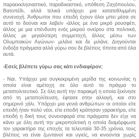
παραεκκλησιαστικό, παραδικαστικό, υπόθεση Ζαχόπουλου,
Βατοπέδι, αλλά τελικά υπάρχει μια κατατεθλιμμένη
συνενοχή. Άνθρωποι που επειδή έχουν όλοι μπει μέσα σε
αυτό το δούναι και λαβείν -άλλος με ένα μικρό ρουσφέτι,
άλλος με μια επένδυση ενός μικρού ονείρου στα πολιτικά,
άλλος με μεγαλύτερη συμμετοχή, άλλος μέσω των
Ολυμπιακών Αγώνων- μιλάνε και δε μιλάνε. Διηγούνται
ένδοξα πράγματα αλλά γύρω σου δε βλέπεις τίποτα από όλα
αυτά.
-Εσείς βλέπετε γύρω σας κάτι ενδιαφέρον;
- Ναι. Υπάρχει μια συγκεκριμένη μερίδα της κοινωνίας η
οποία είναι αμέτοχη σε όλο αυτό το πράγμα το
μεταπολιτευτικό. Σε όλη αυτή την παρακμή η οποία ξεκίνησε
από τη μεταπολίτευση, έφτασε στην αλλαγή, και στο
σημερινό χάλι. Υπάρχει μια γενιά ανθρώπων οι οποίοι είτε
επειδή ήταν πολύ νέοι, είτε επειδή κράτησαν χαρακτήρα, είτε
επειδή η δική τους συνεισφορά στα πράγματα δεν είχε να
κάνει με όλη αυτή την μικροπολιτική η οποία διαμόρφωσε
τον χαρακτήρα της εποχής τα τελευταία 30-35 χρόνια, τους
βλέπεις να είναι ζωντανοί και υγιείς, να κινούνται χωρίς