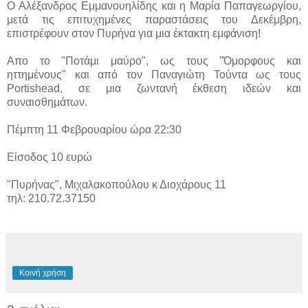
Ο Αλέξανδρος Εμμανουηλίδης και η Μαρία Παπαγεωργίου,
μετά τις επιτυχημένες παραστάσεις του Δεκέμβρη,
επιστρέφουν στον Πυρήνα για μια έκτακτη εμφάνιση!
Απο το "Ποτάμι μαύρο", ως τους "Όμορφους και
ηττημένους" και από τον Παναγιώτη Τούντα ως τους
Portishead, σε μια ζωντανή έκθεση ιδεών και
συναισθημάτων.
Πέμπτη 11 Φεβρουαρίου ώρα 22:30
Είσοδος 10 ευρώ
"Πυρήνας", Μιχαλακοπούλου κ Διοχάρους 11
τηλ: 210.72.37150
Κοινή χρήση