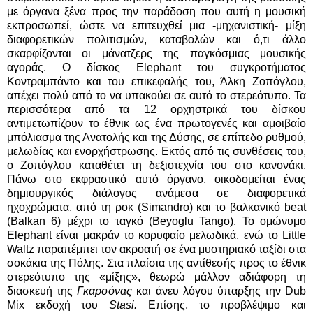
με όργανα ξένα προς την παράδοση που αυτή η μουσική
εκπροσωπεί, ώστε να επιτευχθεί μια -μηχανιστική- μίξη
διαφορετικών πολιτισμών, καταβολών και ό,τι άλλο
σκαρφίζονται οι μάνατζερς της παγκόσμιας μουσικής
αγοράς. Ο δίσκος Elephant του συγκροτήματος
Κοντραμπάντο και του επικεφαλής του, Άλκη Ζοπόγλου,
απέχει πολύ από το να υπακούει σε αυτό το στερεότυπο. Τα
περισσότερα από τα 12 ορχηστρικά του δίσκου
αντιμετωπίζουν το έθνικ ως ένα πρωτογενές και αμοιβαίο
μπόλιασμα της Ανατολής και της Δύσης, σε επίπεδο ρυθμού,
μελωδίας και ενορχήστρωσης. Εκτός από τις συνθέσεις του,
ο Ζοπόγλου καταθέτει τη δεξιοτεχνία του στο κανονάκι.
Πάνω στο εκφραστικό αυτό όργανο, οικοδομείται ένας
δημιουργικός διάλογος ανάμεσα σε διαφορετικά
ηχοχρώματα, από τη ροκ (Simandro) και το βαλκανικό beat
(Balkan 6) μέχρι το ταγκό (Beyoglu Tango). Το ομώνυμο
Elephant είναι μακράν το κορυφαίο μελωδικά, ενώ το Little
Waltz παραπέμπει τον ακροατή σε ένα μυστηριακό ταξίδι στα
σοκάκια της Πόλης. Στα πλαίσια της αντίθεσής προς το έθνικ
στερεότυπο της «μίξης», θεωρώ μάλλον αδιάφορη τη
διασκευή της
Γκαρσόνας
και άνευ λόγου ύπαρξης την Dub
Mix εκδοχή του
Stasi.
Επίσης, το προβλέψιμο και