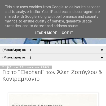
This site uses cookies from Google to deliver its services
and to analyze traffic. Your IP address and user-agent are
shared with Google along with performance and security
metrics to ensure quality of service, generate usage
statistics, and to detect and address abuse.
LEARN MORE
GOT IT
▼
▼
Σάββατο 18 Ιουλίου 2009
Για το "Elephant" των Άλκη Ζοπόγλου &
Κοντραμπάντο